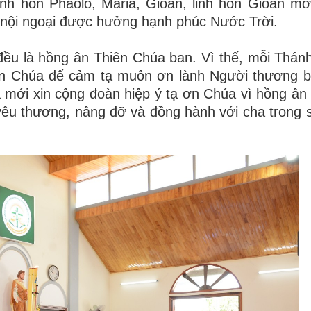
inh hồn Phaolô, Maria, Gioan, linh hồn Gioan mớ
ân nội ngoại được hưởng hạnh phúc Nước Trời.
ều là hồng ân Thiên Chúa ban. Vì thế, mỗi Thánh
hiên Chúa để cảm tạ muôn ơn lành Người thương 
a mới xin cộng đoàn hiệp ý tạ ơn Chúa vì hồng ân 
yêu thương, nâng đỡ và đồng hành với cha trong 