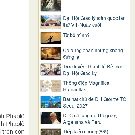
Đại Hội Giáo lý toàn quốc lần
thứ VII -Ngày cuối
Từ bỏ mình?
Có dừng chân nhưng không
đứng lại
Trực tuyến Thánh lễ Bế mạc
Đại Hội Giáo Lý
Thông điệp Magnifica
Humanitas
Bài hát chủ đề ĐH Giới trẻ TG
Seoul 2027
ĐTC sẽ tông du Uruguay,
nh Phaolô
Argentina và Pêru
nh Phaolô
Tiếp kiến chung (5/8)
 trên con