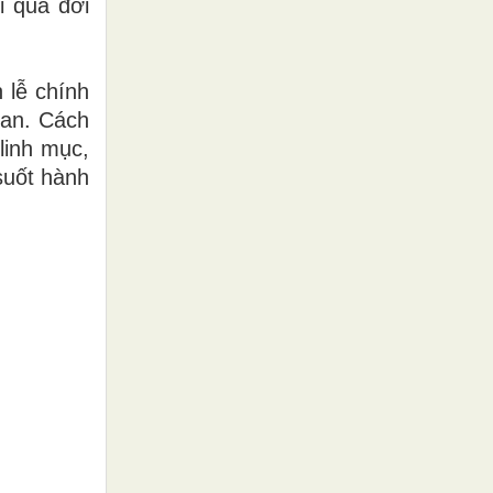
i qua đời
 lễ chính
ban. Cách
linh mục,
suốt hành