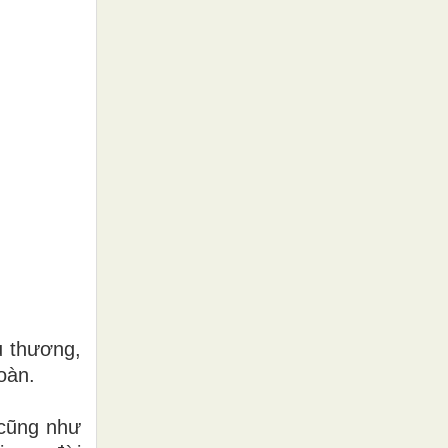
u thương,
oàn.
 cũng như