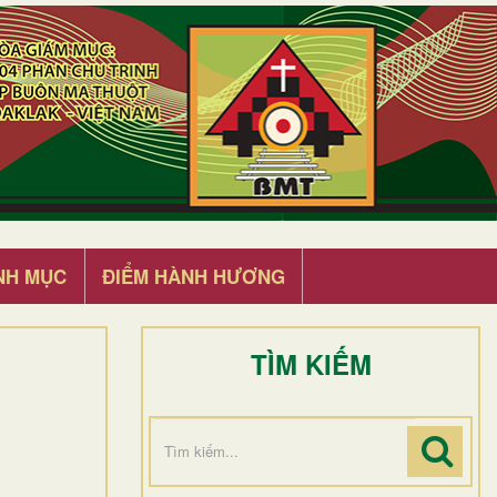
NH MỤC
ĐIỂM HÀNH HƯƠNG
TÌM KIẾM