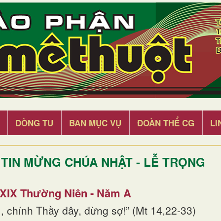
DÒNG TU
BAN MỤC VỤ
ĐOÀN THỂ CG
LI
TIN MỪNG CHÚA NHẬT - LỄ TRỌNG
 XIX Thường Niên - Năm A
, chính Thầy đây, đừng sợ!” (Mt 14,22-33)