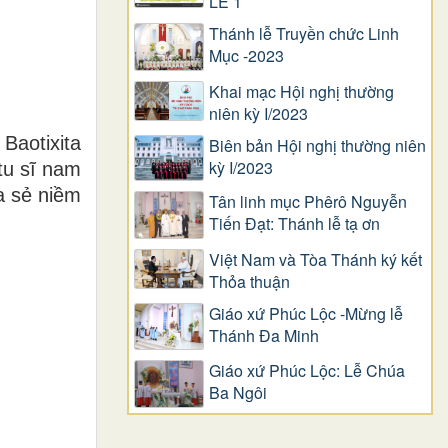
LỄ 1
Thánh lễ Truyền chức Linh
Mục -2023
Khai mạc Hội nghị thường
niên kỳ I/2023
Baotixita
Biên bản Hội nghị thường niên
kỳ I/2023
tu sĩ nam
a sẻ niềm
Tân linh mục Phêrô Nguyễn
Tiến Đạt: Thánh lễ tạ ơn
Việt Nam và Tòa Thánh ký kết
Thỏa thuận
Giáo xứ Phúc Lộc -Mừng lễ
Thánh Đa Minh
Giáo xứ Phúc Lộc: Lễ Chúa
Ba Ngôi