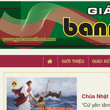
GIỚI THIỆU
GIÁO XỨ
Chúa Nhật
“Cứ yên tâm