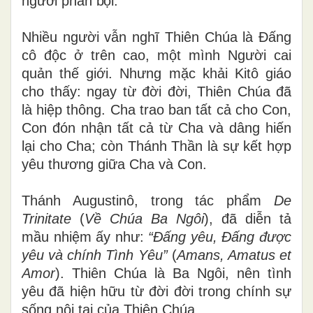
người phản bội.
Nhiều người vẫn nghĩ Thiên Chúa là Đấng
cô độc ở trên cao, một mình Người cai
quản thế giới. Nhưng mặc khải Kitô giáo
cho thấy: ngay từ đời đời, Thiên Chúa đã
là hiệp thông. Cha trao ban tất cả cho Con,
Con đón nhận tất cả từ Cha và dâng hiến
lại cho Cha; còn Thánh Thần là sự kết hợp
yêu thương giữa Cha và Con.
Thánh Augustinô, trong tác phẩm
De
Trinitate
(
Về Chúa Ba Ngôi
), đã diễn tả
mầu nhiệm ấy như:
“Đấng yêu, Đấng được
yêu và chính Tình Yêu”
(
Amans, Amatus et
Amor
). Thiên Chúa là Ba Ngôi, nên tình
yêu đã hiện hữu từ đời đời trong chính sự
sống nội tại của Thiên Chúa.