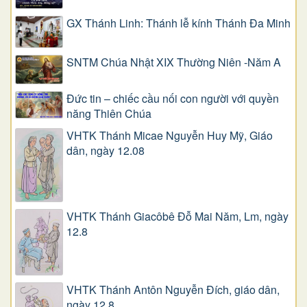
GX Thánh Linh: Thánh lễ kính Thánh Đa Minh
SNTM Chúa Nhật XIX Thường Niên -Năm A
Đức tin – chiếc cầu nối con người với quyền
năng Thiên Chúa
VHTK Thánh Micae Nguyễn Huy Mỹ, Giáo
dân, ngày 12.08
VHTK Thánh Giacôbê Ðỗ Mai Năm, Lm, ngày
12.8
VHTK Thánh Antôn Nguyễn Ðích, giáo dân,
ngày 12.8