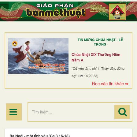
TRANG NHẤT
GIỚI THIỆU
GIÁO XỨ
TIN MỪNG CHÚA NHẬT - LỄ
DÒNG TU
TRỌNG
BAN MỤC VỤ
Chúa Nhật XIX Thường Niên -
Năm A
ĐOÀN THỂ CG
“Cứ yên tâm, chính Thầy đây, đừng
sợ!” (Mt 14,22-33)
LINH MỤC
Đọc các tin khác ➥
ĐIỂM HÀNH HƯƠNG
Ba Ngôi - một tình yêu (Ga 3,16-18)