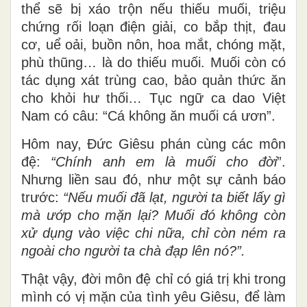
thể sẽ bị xáo trộn nếu thiếu muối, triệu
chứng rối loạn điện giải, co bắp thịt, đau
cơ, uể oải, buồn nôn, hoa mắt, chóng mặt,
phù thũng… là do thiếu muối. Muối còn có
tác dụng xát trùng cao, bảo quản thức ăn
cho khỏi hư thối… Tục ngữ ca dao Việt
Nam có câu: “Cá không ăn muối cá ươn”.
Hôm nay, Đức Giêsu phán cùng các môn
đệ:
“Chính anh em là muối cho đời
”.
Nhưng liền sau đó, như một sự cảnh báo
trước:
“Nếu muối đã lạt, người ta biết lấy gì
mà ướp cho mặn lại? Muối đó không còn
xử dụng vào việc chi nữa, chỉ còn ném ra
ngoài cho người ta chà đạp lên nó?”.
Thật vậy, đời môn đệ chỉ có giá trị khi trong
mình có vị mặn của tình yêu Giêsu, để làm