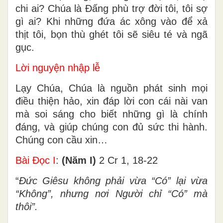
chi ai? Chúa là Đấng phù trợ đời tôi, tôi sợ
gì ai? Khi những đứa ác xông vào để xả
thịt tôi, bọn thù ghét tôi sẽ siêu té và ngã
gục.
Lời nguyện nhập lễ
Lạy Chúa, Chúa là nguồn phát sinh mọi
điều thiện hảo, xin đáp lời con cái nài van
mà soi sáng cho biết những gì là chính
đáng, và giúp chúng con đủ sức thi hành.
Chúng con cầu xin…
Bài Ðọc I
:
(Năm I)
2 Cr 1, 18-22
“
Ðức Giêsu không phải vừa “Có” lại vừa
“Không”, nhưng nơi Người chỉ “Có” mà
thôi”.