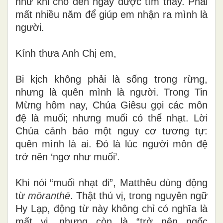
như khỉ cho đến ngày được tìm thấy. Phải
mất nhiều năm để giúp em nhận ra mình là
người.
Kính thưa Anh Chị em,
Bi kịch không phải là sống trong rừng,
nhưng là quên mình là người. Trong Tin
Mừng hôm nay, Chúa Giêsu gọi các môn
đệ là muối; nhưng muối có thể nhạt. Lời
Chúa cảnh báo một nguy cơ tương tự:
quên mình là ai. Đó là lúc người môn đệ
trở nên ‘ngơ như muối’.
Khi nói “muối nhạt đi”, Matthêu dùng động
từ
mōranthē
. Thật thú vị, trong nguyên ngữ
Hy Lạp, động từ này không chỉ có nghĩa là
mất vị, nhưng còn là “trở nên ngốc