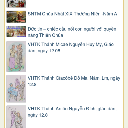
SNTM Chúa Nhật XIX Thường Niên -Năm A
Đức tin – chiếc cầu nối con người với quyền
năng Thiên Chúa
VHTK Thánh Micae Nguyễn Huy Mỹ, Giáo
dân, ngày 12.08
VHTK Thánh Giacôbê Ðỗ Mai Năm, Lm, ngày
12.8
VHTK Thánh Antôn Nguyễn Ðích, giáo dân,
ngày 12.8