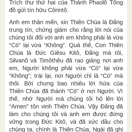
Trích thư thứ hai của Thánh Phaolô Tông
đồ gửi tín hữu Côrintô.
Anh em thân mến, xin Thiên Chúa là Ðấng
trung tín, chứng giám cho rằng lời nói của
chúng tôi đối với anh em không phải là vừa
“Có” lại vừa “Không”. Quả thế, Con Thiên
Chúa là Ðức Giêsu Kitô, Ðấng mà tôi,
Silvanô và Timôthêu đã rao giảng nơi anh
em, Người không phải vừa “Có” lại vừa
“Không”; trái lại, nơi Người chỉ là “Có” mà
thôi. Bởi chưng bao nhiêu lời hứa của
Thiên Chúa đã thành “Có” ở nơi Người. Vì
thế, nhờ Người mà chúng tôi hô lên lời
“Amen” tôn vinh Thiên Chúa. Vậy Ðấng đã
làm cho chúng tôi và anh em được đứng
vững trong Ðức Kitô, và đã xức dầu cho
chúng ta, chính là Thiên Chúa, Ngài đã ghi