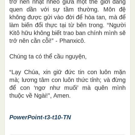
trở nên nhạt nhẽo giữa một thế giới đang
quen dần với sự tầm thường. Môn đệ
không được gửi vào đời để hòa tan, mà để
làm biến đổi thực tại từ bên trong. “Người
Kitô hữu không biết trao ban chính mình sẽ
trở nên cằn cỗi!” - Phanxicô.
Chúng ta có thể cầu nguyện,
“Lạy Chúa, xin giữ đức tin con luôn mặn
mà; lương tâm con luôn thức tỉnh; và đừng
để con ‘ngơ như muối’ mà quên mình
thuộc về Ngài!”, Amen.
PowerPoint-t3-t10-TN