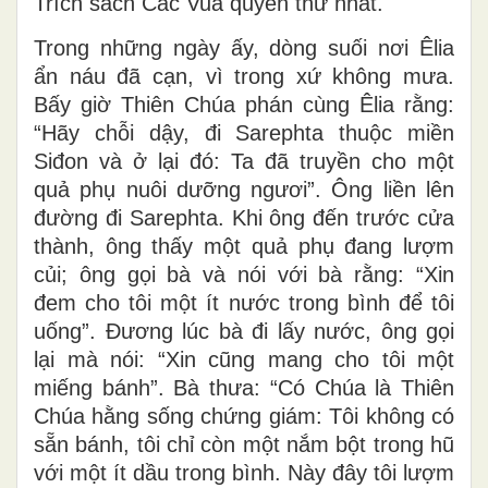
Trích sách Các Vua quyển thứ nhất.
Trong những ngày ấy, dòng suối nơi Êlia
ẩn náu đã cạn, vì trong xứ không mưa.
Bấy giờ Thiên Chúa phán cùng Êlia rằng:
“Hãy chỗi dậy, đi Sarephta thuộc miền
Siđon và ở lại đó: Ta đã truyền cho một
quả phụ nuôi dưỡng ngươi”. Ông liền lên
đường đi Sarephta. Khi ông đến trước cửa
thành, ông thấy một quả phụ đang lượm
củi; ông gọi bà và nói với bà rằng: “Xin
đem cho tôi một ít nước trong bình để tôi
uống”. Ðương lúc bà đi lấy nước, ông gọi
lại mà nói: “Xin cũng mang cho tôi một
miếng bánh”. Bà thưa: “Có Chúa là Thiên
Chúa hằng sống chứng giám: Tôi không có
sẵn bánh, tôi chỉ còn một nắm bột trong hũ
với một ít dầu trong bình. Này đây tôi lượm