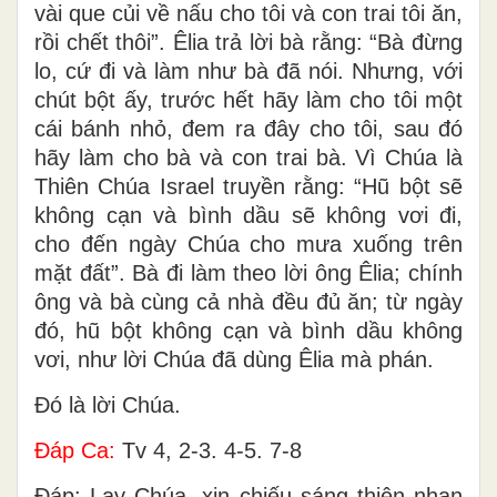
vài que củi về nấu cho tôi và con trai tôi ăn,
rồi chết thôi”. Êlia trả lời bà rằng: “Bà đừng
lo, cứ đi và làm như bà đã nói. Nhưng, với
chút bột ấy, trước hết hãy làm cho tôi một
cái bánh nhỏ, đem ra đây cho tôi, sau đó
hãy làm cho bà và con trai bà. Vì Chúa là
Thiên Chúa Israel truyền rằng: “Hũ bột sẽ
không cạn và bình dầu sẽ không vơi đi,
cho đến ngày Chúa cho mưa xuống trên
mặt đất”. Bà đi làm theo lời ông Êlia; chính
ông và bà cùng cả nhà đều đủ ăn; từ ngày
đó, hũ bột không cạn và bình dầu không
vơi, như lời Chúa đã dùng Êlia mà phán.
Ðó là lời Chúa.
Ðáp Ca:
Tv 4, 2-3. 4-5. 7-8
Ðáp: Lạy Chúa, xin chiếu sáng thiên nhan