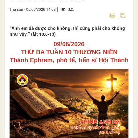
|
Thứ sáu - 05/06/2026 14:03
825
“Anh em đã được cho không, thì cũng phải cho không
như vậy.” (Mt 10,6-13)
09/06/2026
THỨ BA TUẦN 10 THƯỜNG NIÊN
Thánh Ephrem, phó tế, tiến sĩ Hội Thánh