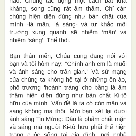
nào. Chúng tác động một cách bất khả
kháng, song cũng rất âm thầm. Chỉ cần
chúng hiện diện đúng như bản chất của
mình -là mặn, là sáng- và tự khắc môi
trường xung quanh sẽ nhiễm ‘mặn’ và
nhiễm ‘sáng’. Thế thôi.
Bạn thân mến, Chúa cũng đang nói với
bạn và tôi hôm nay: “Chính anh em là muối
và ánh sáng cho trần gian.” Và sứ mạng
của chúng ta không hệ tại ở những ồn ào,
phô trương ‘hoành tráng’ cho bằng là âm
thầm hiện diện đúng như bản chất Ki-tô
hữu của mình. Vấn đề là ta có còn mặn và
sáng không mà thôi. Mời bạn xét lại dưới
ánh sáng Tin Mừng: Đâu là phẩm chất mặn
và sáng mà người Ki-tô hữu phải thể hiện
trong cuộc sống tại gia đình, nơi nghề