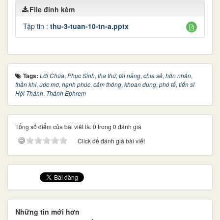
File đính kèm
Tập tin :
thu-3-tuan-10-tn-a.pptx
Tags:
Lời Chúa
,
Phục Sinh
,
tha thứ
,
tài năng
,
chia sẻ
,
hôn nhân
,
thần khí
,
ước mơ
,
hạnh phúc
,
cảm thông
,
khoan dung
,
phó tế
,
tiến sĩ
Hội Thánh
,
Thánh Ephrem
Tổng số điểm của bài viết là: 0 trong 0 đánh giá
Click để đánh giá bài viết
Những tin mới hơn