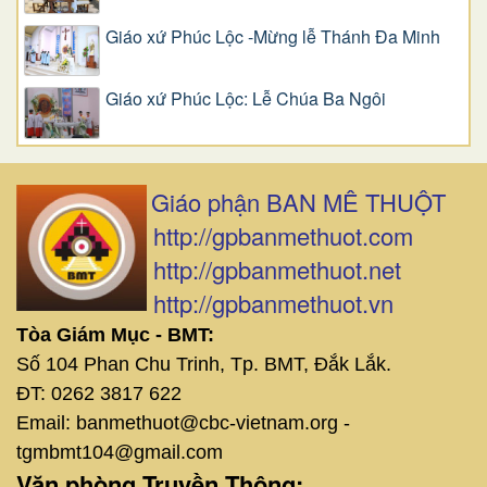
Giáo xứ Phúc Lộc -Mừng lễ Thánh Đa Minh
Giáo xứ Phúc Lộc: Lễ Chúa Ba Ngôi
Giáo phận BAN MÊ THUỘT
http://gpbanmethuot.com
http://gpbanmethuot.net
http://gpbanmethuot.vn
Tòa Giám Mục - BMT:
Số 104 Phan Chu Trinh, Tp. BMT, Đắk Lắk.
ĐT: 0262 3817 622
Email: banmethuot@cbc-vietnam.org -
tgmbmt104@gmail.com
Văn phòng Truyền Thông: