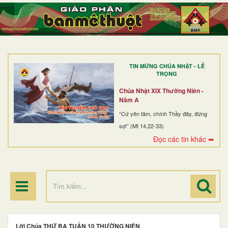
TRANG NHẤT
GIỚI THIỆU
GIÁO XỨ
TIN MỪNG CHÚA NHẬT - LỄ
DÒNG TU
TRỌNG
BAN MỤC VỤ
Chúa Nhật XIX Thường Niên -
Năm A
ĐOÀN THỂ CG
“Cứ yên tâm, chính Thầy đây, đừng
sợ!” (Mt 14,22-33)
LINH MỤC
Đọc các tin khác ➥
ĐIỂM HÀNH HƯƠNG
Lời Chúa THỨ BA TUẦN 10 THƯỜNG NIÊN