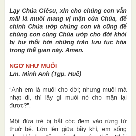
Lạy Chúa Giêsu, xin cho chúng con vẫn
mãi là muối mang vị mặn của Chúa, để
chính Chúa ướp chúng con và cũng để
chúng con cùng Chúa ướp cho đời khỏi
bị hư thối bởi những trào lưu tục hóa
trong thế gian này. Amen.
NG
Ơ
NHƯ MUỐI
Lm. Minh Anh (Tgp. Huế)
“Anh em là muối cho đời; nhưng muối mà
nhạt đi, thì lấy gì muối nó cho mặn lại
được?”.
Một đứa trẻ bị bắt cóc đem vào rừng từ
thuở bé. Lớn lên giữa bầy khỉ, em sống