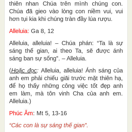
thiên nhan Chúa trên mình chúng con.
Chúa đã gieo vào lòng con niềm vui, vui
hơn tụi kia khi chúng tràn đầy lúa rượu.
Alleluia:
Ga 8, 12
Alleluia, alleluia! – Chúa phán: “Ta là sự
sáng thế gian, ai theo Ta, sẽ được ánh
sáng ban sự sống”. – Alleluia.
(
Hoặc đọc
:
Alleluia, alleluia! Ánh sáng của
anh em phải chiếu giãi trước mặt thiên hạ,
để họ thấy những công việc tốt đẹp anh
em làm, mà tôn vinh Cha của anh em.
Alleluia.)
Phúc Âm
: Mt 5, 13-16
“Các con là sự sáng thế gian”.