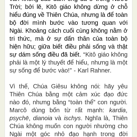
Trời
; b
ởi lẽ, Kitô giáo không dừng ở chỗ
hiểu đúng về Thiên Chúa, nhưng là để toàn
bộ đời mình bước vào tương quan với
Ngài.
K
hoảng cách cuối cùng không nằm ở
tri thức,
mà ở
sự dấn thân của
toàn bộ
hiện hữu
;
giữa biết điều phải sống và thật
sự dám sống điều đã biết.
“Kitô giáo không
phải là một lý thuyết để hiểu, nhưng là một
sự sống để bước vào!” - Karl Rahner.
Vì thế, Chúa Giêsu không nói: hãy yêu
Thiên Chúa bằng một cảm xúc đạo đức
nào đó, nhưng bằng “toàn thể” con người.
Marcô dùng bốn từ rất mạnh:
kardia
,
psychē
,
dianoia
và
ischys
. Nghĩa là, Thiên
Chúa không muốn con người nhường cho
Ngài một góc nhỏ đạo hạnh trong đời