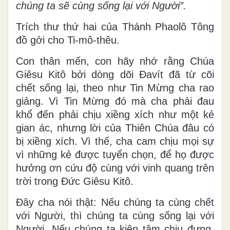
chúng ta sẽ cùng sống lại với Người”.
Trích thư thứ hai của Thánh Phaolô Tông
đồ gởi cho Ti-mô-thêu.
Con thân mến, con hãy nhớ rằng Chúa
Giêsu Kitô bởi dòng dõi Ðavít đã từ cõi
chết sống lại, theo như Tin Mừng cha rao
giảng. Vì Tin Mừng đó mà cha phải đau
khổ đến phải chịu xiềng xích như một kẻ
gian ác, nhưng lời của Thiên Chúa đâu có
bị xiềng xích. Vì thế, cha cam chịu mọi sự
vì những kẻ được tuyển chọn, để họ được
hưởng ơn cứu độ cùng với vinh quang trên
trời trong Ðức Giêsu Kitô.
Ðây cha nói thật: Nếu chúng ta cùng chết
với Người, thì chúng ta cùng sống lại với
Người. Nếu chúng ta kiên tâm chịu đựng,