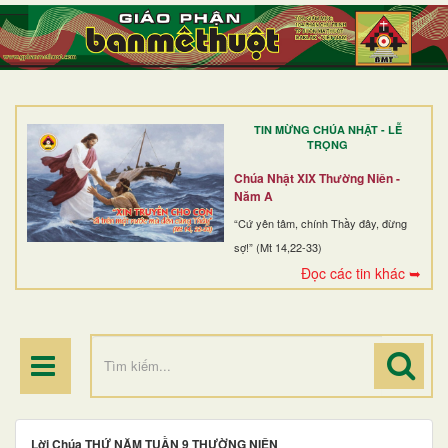
TRANG NHẤT
GIỚI THIỆU
GIÁO XỨ
TIN MỪNG CHÚA NHẬT - LỄ
DÒNG TU
TRỌNG
BAN MỤC VỤ
Chúa Nhật XIX Thường Niên -
Năm A
ĐOÀN THỂ CG
“Cứ yên tâm, chính Thầy đây, đừng
sợ!” (Mt 14,22-33)
LINH MỤC
Đọc các tin khác ➥
ĐIỂM HÀNH HƯƠNG
Lời Chúa THỨ NĂM TUẦN 9 THƯỜNG NIÊN