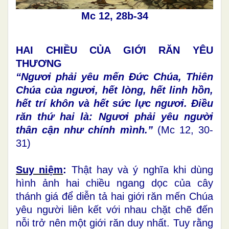
Mc 12, 28b-34
HAI CHIỀU CỦA GIỚI RĂN YÊU
THƯƠNG
“Ngươi phải yêu mến Đức Chúa, Thiên
Chúa của ngươi, hết lòng, hết linh hồn,
hết trí khôn và hết sức lực ngươi. Điều
răn thứ hai là: Ngươi phải yêu người
thân cận như chính mình.”
(Mc 12, 30-
31)
Suy niệm
:
Thật hay và ý nghĩa khi dùng
hình ảnh hai chiều ngang dọc của cây
thánh giá để diễn tả hai giới răn mến Chúa
yêu người liên kết với nhau chặt chẽ đến
nỗi trở nên một giới răn duy nhất. Tuy rằng