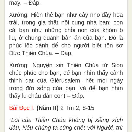
may. – Ðáp.
Xướng: Hiền thê bạn như cây nho đầy hoa
trái, trong gia thất nội cung nhà bạn; con
cái bạn như những chồi non của khóm ô
liu, ở chung quanh bàn ăn của bạn. Ðó là
phúc lộc dành để cho người biết tôn sợ
Ðức Thiên Chúa. – Ðáp.
Xướng: Nguyện xin Thiên Chúa từ Sion
chúc phúc cho bạn, để bạn nhìn thấy cảnh
thịnh đạt của Giêrusalem, hết mọi ngày
trong đời sống của bạn, và để bạn nhìn
thấy lũ cháu đàn con! – Ðáp.
Bài Ðọc I
:
(Năm II)
2 Tm 2, 8-15
“Lời của Thiên Chúa không bị xiềng xích
đâu, Nếu chúng ta cùng chết với Người, thì