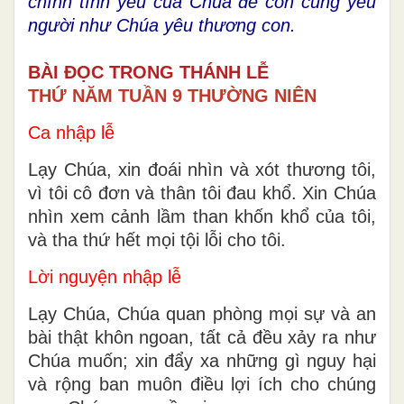
chính tình yêu của Chúa để con cũng yêu
người như Chúa yêu thương con.
BÀI ĐỌC TRONG THÁNH LỄ
THỨ NĂM TUẦN 9 THƯỜNG NIÊN
Ca nhập lễ
Lạy Chúa, xin đoái nhìn và xót thương tôi,
vì tôi cô đơn và thân tôi đau khổ. Xin Chúa
nhìn xem cảnh lầm than khốn khổ của tôi,
và tha thứ hết mọi tội lỗi cho tôi.
Lời nguyện nhập lễ
Lạy Chúa, Chúa quan phòng mọi sự và an
bài thật khôn ngoan, tất cả đều xảy ra như
Chúa muốn; xin đẩy xa những gì nguy hại
và rộng ban muôn điều lợi ích cho chúng