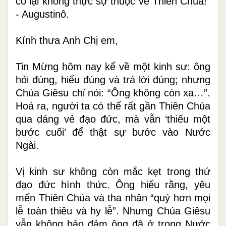
có lại không thực sự thuộc về Thiên Chúa!”
- Augustinô.
Kính thưa Anh Chị em,
Tin Mừng hôm nay kể về một kinh sư: ông
hỏi đúng, hiểu đúng và trả lời đúng; nhưng
Chúa Giêsu chỉ nói: “Ông không còn xa…”.
Hoá ra, người ta có thể rất gần Thiên Chúa
qua dáng vẻ đạo đức, mà vẫn ‘thiếu một
bước cuối’ để thật sự bước vào Nước
Ngài.
Vị kinh sư không còn mắc kẹt trong thứ
đạo đức hình thức. Ông hiểu rằng, yêu
mến Thiên Chúa và tha nhân “quý hơn mọi
lễ toàn thiêu và hy lễ”. Nhưng Chúa Giêsu
vẫn không bảo
đảm ông
đã ở trong Nước