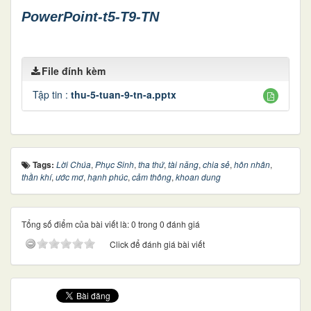
PowerPoint-t5-T9-TN
File đính kèm
Tập tin :
thu-5-tuan-9-tn-a.pptx
Tags:
Lời Chúa
,
Phục Sinh
,
tha thứ
,
tài năng
,
chia sẻ
,
hôn nhân
,
thần khí
,
ước mơ
,
hạnh phúc
,
cảm thông
,
khoan dung
Tổng số điểm của bài viết là: 0 trong 0 đánh giá
Click để đánh giá bài viết