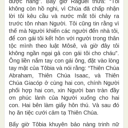
được nàng”. Bấy giờ Raguel thưa: “Tôi
không còn hồ nghi, vì Chúa đã chấp nhận
lời tôi kêu cầu và nước mắt tôi chảy ra
trước tôn nhan Người. Tôi cũng tin rằng vì
thế mà Người khiến các người đến nhà tôi,
để con gái tôi kết hôn với người trong thân
tộc mình theo luật Môsê, và giờ đây tôi
không ngần ngại gả con gái tôi cho cháu”.
Ông liền nắm tay con gái ông, đặt vào lòng
tay mặt của Tôbia và nói rằng: “Thiên Chúa
Abraham, Thiên Chúa Isaac, và Thiên
Chúa Giacóp ở cùng hai con, chính Người
phối hợp hai con, xin Người ban tràn đầy
ơn phúc lành của Người xuống cho hai
con. Hai bên làm giấy hôn thú. Và sau đó
họ ăn tiệc cưới cảm tạ Thiên Chúa.
Bấy giờ Tôbia khuyên bảo nàng trinh nữ