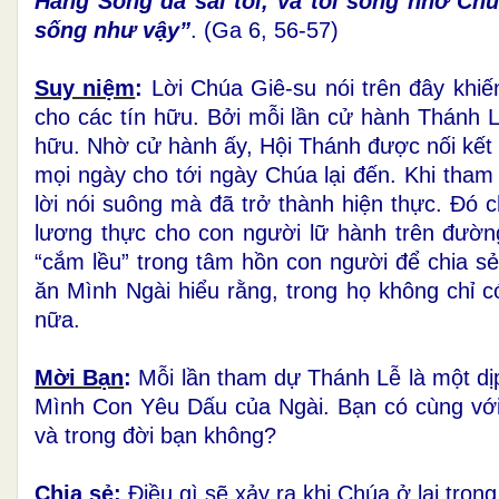
Hằng Sống đã sai tôi, và tôi sống nhờ Chú
sống như vậy”
. (Ga 6, 56-57)
Suy niệm
:
Lời Chúa Giê-su nói trên đây khiến 
cho các tín hữu. Bởi mỗi lần cử hành Thánh L
hữu. Nhờ cử hành ấy, Hội Thánh được nối kế
mọi ngày cho tới ngày Chúa lại đến. Khi tham
lời nói suông mà đã trở thành hiện thực. Đó
lương thực cho con người lữ hành trên đườn
“cắm lều” trong tâm hồn con người để chia sẻ
ăn Mình Ngài hiểu rằng, trong họ không chỉ 
nữa.
Mời Bạn
:
Mỗi lần tham dự Thánh Lễ là một d
Mình Con Yêu Dấu của Ngài. Bạn có cùng với 
và trong đời bạn không?
Chia sẻ
:
Điều gì sẽ xảy ra khi Chúa ở lại tron