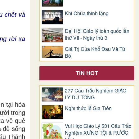
Khi Chúa thinh lặng
u chết và
Đại Hội Giáo lý toàn quốc lần
thứ VII - Ngày thứ 3
ng rời xa
Giá Trị Của Khổ Ðau Và Từ
Bỏ
TIN HOT
277 Câu Trắc Nghiệm GIÁO
LÝ DỰ TÒNG
n tại hóa
Nghi thức lễ Gia Tiên
ười trong
ta về quê
Vui Học Giáo Lý 531 Câu Trắc
a để sống
Nghiệm XƯNG TỘI & RƯỚC
Máu Thánh