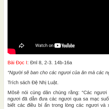
Bài Ðọc I
: Ðnl 8, 2-3. 14b-16a
“Người sẽ ban cho các ngươi của ăn mà các ng
Trích sách Ðệ Nhị Luật.
Môsê nói cùng dân chúng rằng: “Các ngươi
ngươi đã dẫn đưa các ngươi qua sa mạc suốt
biết các điều bí ẩn trong lòng các ngươi và