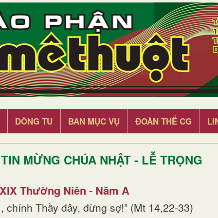
DÒNG TU
BAN MỤC VỤ
ĐOÀN THỂ CG
LI
TIN MỪNG CHÚA NHẬT - LỄ TRỌNG
 XIX Thường Niên - Năm A
, chính Thầy đây, đừng sợ!” (Mt 14,22-33)