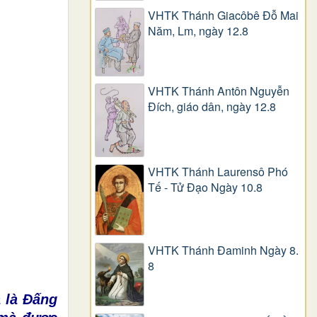
VHTK Thánh Giacôbê Ðỗ Mai
Năm, Lm, ngày 12.8
VHTK Thánh Antôn Nguyễn
Ðích, giáo dân, ngày 12.8
VHTK Thánh Laurensô Phó
Tế - Tử Đạo Ngày 10.8
VHTK Thánh Đaminh Ngày 8.
8
a là Đấng