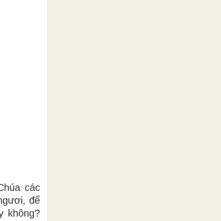
Chúa các
ngươi, để
ay không?