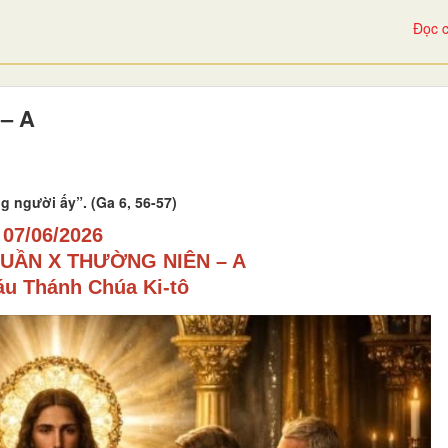
Đọc c
– A
ong người ấy”. (Ga 6, 56-57)
07/06/2026
TUẦN
X
THƯỜNG NIÊN – A
u Thánh Chúa Ki-tô