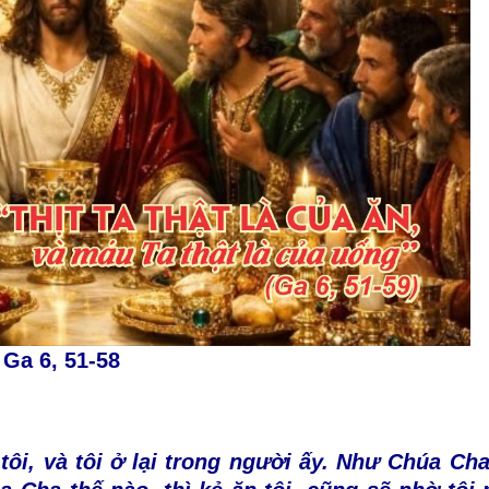
Ga 6, 51-58
g tôi, và tôi ở lại trong người ấy. Như Chúa Ch