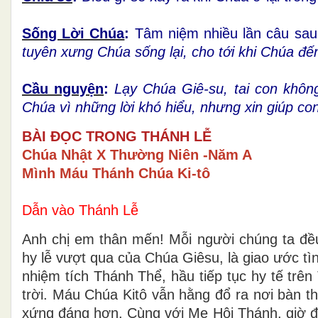
Sống Lời Chúa
:
Tâm niệm nhiều lần câu sa
tuyên xưng Chúa sống lại, cho tới khi Chúa đến
Cầu nguyện
:
Lạy Chúa Giê-su, tai con không
Chúa vì những lời khó hiểu, nhưng xin giúp c
BÀI ĐỌC TRONG THÁNH LỄ
Chúa Nhật X Thường Niên -Năm A
Mình Máu Thánh Chúa Ki-tô
Dẫn vào Thánh Lễ
Anh chị em thân mến! Mỗi người chúng ta đều 
hy lễ vượt qua của Chúa Giêsu, là giao ước t
nhiệm tích Thánh Thể, hầu tiếp tục hy tế trê
trời. Máu Chúa Kitô vẫn hằng đổ ra nơi bàn t
xứng đáng hơn. Cùng với Mẹ Hội Thánh, giờ đ