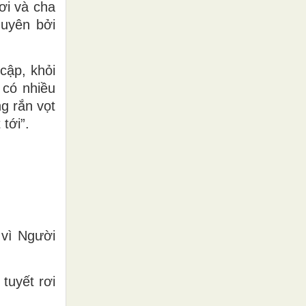
ơi và cha
guyên bởi
cập, khỏi
 có nhiều
g rắn vọt
tới”.
 vì Người
tuyết rơi