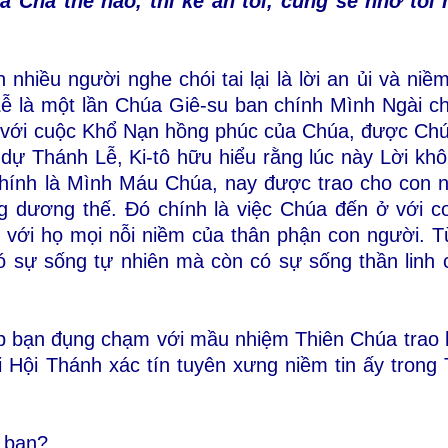
a Cha thế nào, thì kẻ ăn tôi, cũng sẽ nhờ tô
nhiều người nghe chói tai lại là lời an ủi và niề
ễ là một lần Chúa Giê-su ban chính Mình Ngài ch
t với cuộc Khổ Nạn hồng phúc của Chúa, được Ch
 dự Thánh Lễ, Ki-tô hữu hiểu rằng lúc này Lời khô
 chính là Mình Máu Chúa, nay được trao cho con 
g dương thế. Đó chính là việc Chúa đến ở với c
 với họ mọi nỗi niềm của thân phận con người. T
có sự sống tự nhiên mà còn có sự sống thần linh
ịp bạn đụng chạm với mầu nhiệm Thiên Chúa trao
Hội Thánh xác tín tuyên xưng niềm tin ấy trong
g bạn?