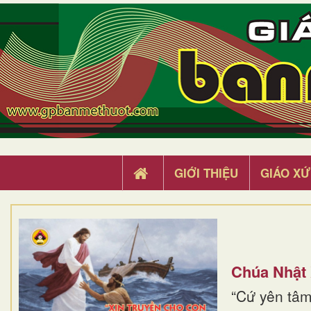
GIỚI THIỆU
GIÁO XỨ
Chúa Nhật
“Cứ yên tâm