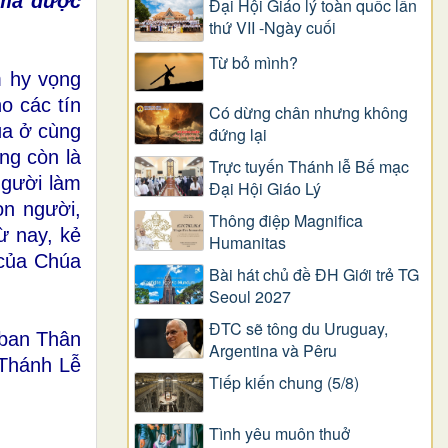
i mà được
Đại Hội Giáo lý toàn quốc lần
thứ VII -Ngày cuối
Từ bỏ mình?
m hy vọng
o các tín
Có dừng chân nhưng không
úa ở cùng
đứng lại
ng còn là
Trực tuyến Thánh lễ Bế mạc
người làm
Đại Hội Giáo Lý
on người,
Thông điệp Magnifica
ừ nay, kẻ
Humanitas
 của Chúa
Bài hát chủ đề ĐH Giới trẻ TG
Seoul 2027
ĐTC sẽ tông du Uruguay,
 ban Thân
Argentina và Pêru
 Thánh Lễ
Tiếp kiến chung (5/8)
Tình yêu muôn thuở