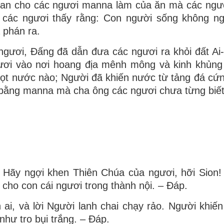
 ban cho các ngươi manna làm của ăn mà các ngư
o các ngươi thấy rằng: Con người sống không n
 phán ra.
gươi, Ðấng đã dẫn đưa các ngươi ra khỏi đất Ai-
ươi vào nơi hoang địa mênh mông và kinh khủng
giọt nước nào; Người đã khiến nước từ tảng đá cứn
 bằng manna mà cha ông các ngươi chưa từng biết 
 Hãy ngợi khen Thiên Chúa của ngươi, hỡi Sion!
cho con cái ngươi trong thành nội. – Ðáp.
ai, và lời Người lanh chai chạy rảo. Người khiến 
hư tro bụi trắng. – Ðáp.