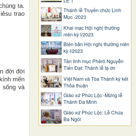
LỄ 1
chúng ta.
Thánh lễ Truyền chức Linh
iêsu trao
Mục -2023
Khai mạc Hội nghị thường
niên kỳ I/2023
Biên bản Hội nghị thường niên
kỳ I/2023
Tân linh mục Phêrô Nguyễn
Tiến Đạt: Thánh lễ tạ ơn
n đời đời
Việt Nam và Tòa Thánh ký kết
 kính mến
Thỏa thuận
g sống và
Giáo xứ Phúc Lộc -Mừng lễ
Thánh Đa Minh
Giáo xứ Phúc Lộc: Lễ Chúa
Ba Ngôi