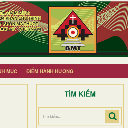
NH MỤC
ĐIỂM HÀNH HƯƠNG
TÌM KIẾM