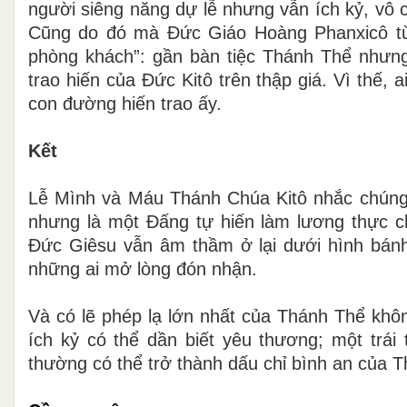
người siêng năng dự lễ nhưng vẫn ích kỷ, vô 
Cũng do đó mà Đức Giáo Hoàng Phanxicô từ
phòng khách”: gần bàn tiệc Thánh Thể nhưng 
trao hiến của Đức Kitô trên thập giá. Vì thế
con đường hiến trao ấy.
Kết
Lễ Mình và Máu Thánh Chúa Kitô nhắc chúng t
nhưng là một Đấng tự hiến làm lương thực cho
Đức Giêsu vẫn âm thầm ở lại dưới hình bánh
những ai mở lòng đón nhận.
Và có lẽ phép lạ lớn nhất của Thánh Thể khô
ích kỷ có thể dần biết yêu thương; một trái 
thường có thể trở thành dấu chỉ bình an của T