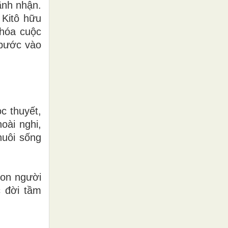
ãnh nhận.
Kitô hữu
 hóa cuộc
 bước vào
c thuyết,
oài nghi,
nuôi sống
con người
c đời tầm