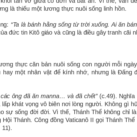
 khỏi tan vỡ giữa cô đơn và bất an. Vì thế, vấn đề
ng là thiếu một lương thực nuôi sống linh hồn.
ộng:
“Ta là bánh hằng sống từ trời xuống. Ai ăn bá
ủa đức tin Kitô giáo và cũng là điều gây tranh cãi n
à lương thực căn bản nuôi sống con người mỗi ngày
u hay một nhân vật để kính nhớ, nhưng là Đấng đ
n các ông đã ăn manna… và đã chết”
(c.49). Nghĩa
a lấp khát vọng vô biên nơi lòng người. Không gì h
o sự sống đời đời. Vì thế, Thánh Thể không chỉ là
g Hội Thánh. Công đồng Vaticanô II gọi Thánh Thể
 11).