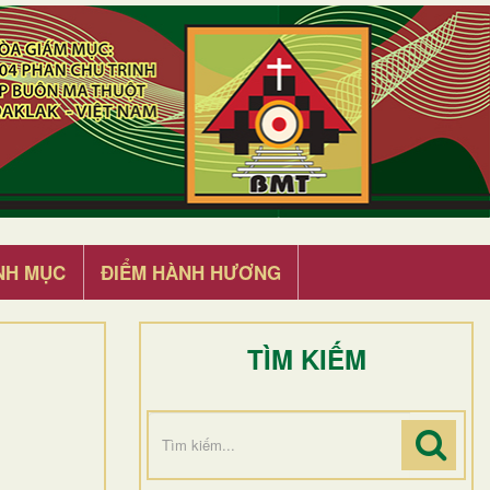
NH MỤC
ĐIỂM HÀNH HƯƠNG
TÌM KIẾM