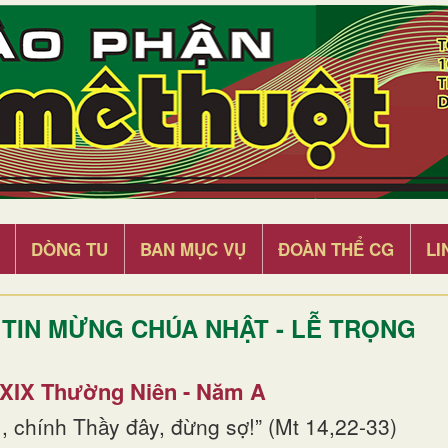
DÒNG TU
BAN MỤC VỤ
ĐOÀN THỂ CG
LI
TIN MỪNG CHÚA NHẬT - LỄ TRỌNG
 XIX Thường Niên - Năm A
, chính Thầy đây, đừng sợ!” (Mt 14,22-33)