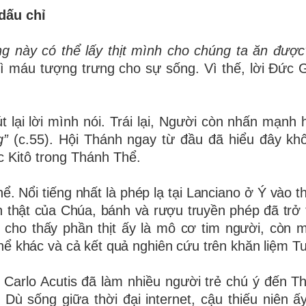
dấu chỉ
g này có thể lấy thịt mình cho chúng ta ăn được
ì máu tượng trưng cho sự sống. Vì thế, lời Đức 
 lại lời mình nói. Trái lại, Người còn nhấn mạnh
ng”
(c.55). Hội Thánh ngay từ đầu đã hiểu đây khô
c Kitô trong Thánh Thể.
. Nổi tiếng nhất là phép lạ tại Lanciano ở Ý vào th
n thật của Chúa, bánh và rượu truyền phép đã trở t
cho thấy phần thịt ấy là mô cơ tim người, còn 
ể khác và cả kết quả nghiên cứu trên khăn liệm Tu
Carlo Acutis đã làm nhiều người trẻ chú ý đến T
 Dù sống giữa thời đại internet, cậu thiếu niên ấy