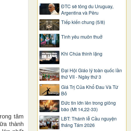
ĐTC sẽ tông du Uruguay,
Argentina và Pêru
Tiếp kiến chung (5/8)
Tình yêu muôn thuở
Khi Chúa thinh lặng
Đại Hội Giáo lý toàn quốc lần
thứ VII - Ngày thứ 3
Giá Trị Của Khổ Ðau Và Từ
Bỏ
Đức tin lớn lên trong giông
bão (Mt 14,22-33)
trong tâm
LBT: Thánh lễ Cầu nguyện
iữa thành
tháng Tám 2026