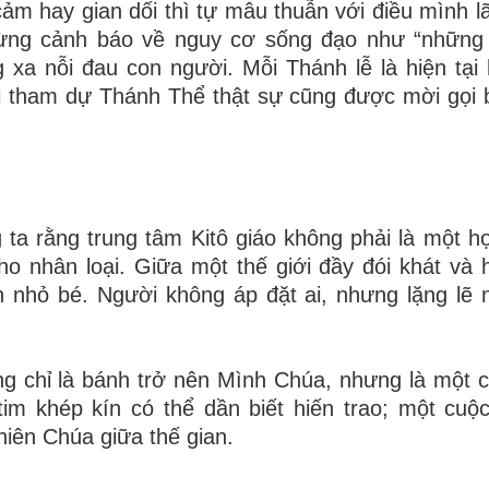
cảm hay gian dối thì tự mâu thuẫn với điều mình l
ng cảnh báo về nguy cơ sống đạo như “những 
xa nỗi đau con người. Mỗi Thánh lễ là hiện tại
, ai tham dự Thánh Thể thật sự cũng được mời gọi
a rằng trung tâm Kitô giáo không phải là một họ
 nhân loại. Giữa một thế giới đầy đói khát và h
 nhỏ bé. Người không áp đặt ai, nhưng lặng lẽ 
ng chỉ là bánh trở nên Mình Chúa, nhưng là một 
tim khép kín có thể dần biết hiến trao; một cuộ
hiên Chúa giữa thế gian.