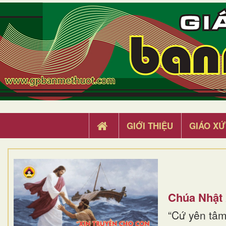
GIỚI THIỆU
GIÁO XỨ
Chúa Nhật
“Cứ yên tâm