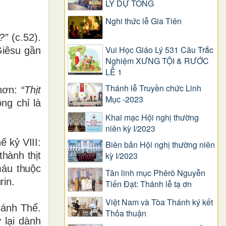
LÝ DỰ TÒNG
Nghi thức lễ Gia Tiên
?”
(c.52).
Vui Học Giáo Lý 531 Câu Trắc
Giêsu gần
Nghiệm XƯNG TỘI & RƯỚC
LỄ 1
Thánh lễ Truyền chức Linh
 hơn:
“Thịt
Mục -2023
ng chỉ là
Khai mạc Hội nghị thường
niên kỳ I/2023
ế kỷ VIII:
Biên bản Hội nghị thường niên
hành thịt
kỳ I/2023
máu thuộc
Tân linh mục Phêrô Nguyễn
rin.
Tiến Đạt: Thánh lễ tạ ơn
Việt Nam và Tòa Thánh ký kết
hánh Thể.
Thỏa thuận
 lại dành