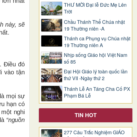
 lớn nhất
THƯ MỜI Đại lễ Đức Mẹ Lên
Trời
Chầu Thánh Thể Chúa nhật
nh này, sẽ
19 Thường niên -A
hất.
Thánh ca Phụng vụ Chúa nhật
19 Thường niên A
Nhịp sống Giáo hội Việt Nam
số 85
. Điều đó
Đại Hội Giáo lý toàn quốc lần
i vào tận
thứ VII -Ngày thứ 2
Thánh Lễ An Táng Cha Cố PX
Phạm Bá Lễ
 là mọi sự
ữu hạn có
 một nghi
TIN HOT
 là
“nguồn
277 Câu Trắc Nghiệm GIÁO