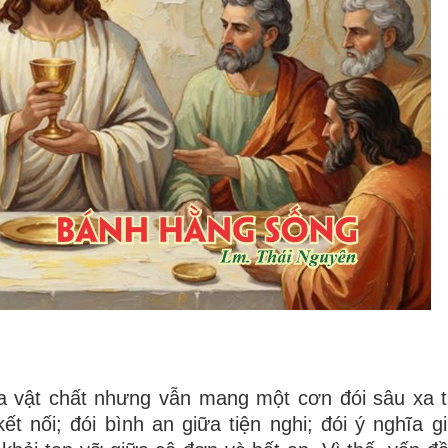
a vật chất nhưng vẫn mang một cơn đói sâu xa 
ết nối; đói bình an giữa tiện nghi; đói ý nghĩa g