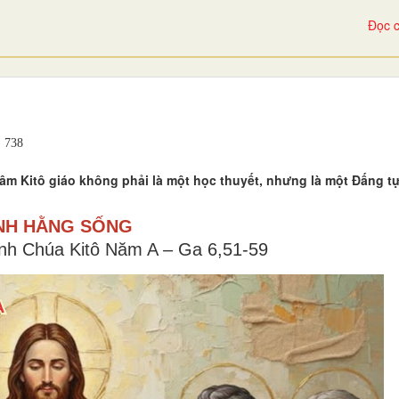
Đọc c
738
âm Kitô giáo không phải là một học thuyết, nhưng là một Đấng tự
NH HẰNG SỐNG
nh Chúa Kitô Năm A – Ga 6,51-59