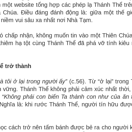
n một website tổng hợp các phép lạ Thánh Thể trên
 Chúa. Điều đáng đánh động là: giữa một thế gi
ấy niềm vui sâu xa nhất nơi Nhà Tạm.
hó chấp nhận, không muốn tin vào một Thiên Chú
hiêm hạ tột cùng Thánh Thể đã phá vỡ tính kiêu
ể trở thành
và tôi ở lại trong người ấy”
(c.56). Từ “ở lại” trong
n vững. Thánh Thể không phải cảm xúc nhất thời,
:
“Không phải con biến Ta thành con như của ăn 
Nghĩa là: khi rước Thánh Thể, người tín hữu đượ
học cách trở nên tấm bánh được bẻ ra cho người 