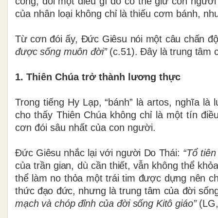
công; đói một điều gì đó có thể giữ con người
của nhân loại không chỉ là thiếu cơm bánh, như
Từ cơn đói ấy, Đức Giêsu nói một câu chấn đ
được sống muôn đời”
(c.51). Đây là trung tâm c
1. Thiên Chúa trở thành lương thực
Trong tiếng Hy Lạp, “bánh” là artos, nghĩa l
cho thấy Thiên Chúa không chỉ là một tín điề
cơn đói sâu nhất của con người.
Đức Giêsu nhắc lại với người Do Thái:
“Tổ tiê
của trần gian, dù cần thiết, vẫn không thể khỏ
thể làm no thỏa một trái tim được dựng nên ch
thức đạo đức, nhưng là trung tâm của đời sốn
mạch và chóp đỉnh của đời sống Kitô giáo”
(LG,