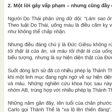
2. Một lời gây vấp phạm – nhưng cũng đầy 
Người Do Thái phản ứng dữ dội:
“Làm sao ôn
Theo luật Do Thái, uống máu là điều cấm kỵ v
như không thể chấp nhận.
Nhưng điều đáng chú ý là Đức Giêsu không rút
tôi thật là của ăn, và máu tôi thật là của uố
biểu tượng, nhưng là sự hiện diện thật của Đứ
Suốt dòng lịch sử đã có nhiều phép lạ Thánh Thể
khi một linh mục đang nghi ngờ về sự hiện diệ
và máu. Những nghiên cứu khoa học sau này 
nhóm AB, trùng hợp với nhiều phép lạ Thánh Th
Những năm gần đây, tên tuổi của chân phước 
Carlo gọi Thánh Thể là “xa lộ lên thiên đàng”.