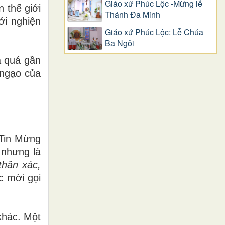
Giáo xứ Phúc Lộc -Mừng lễ
 thế giới
Thánh Đa Minh
ới nghiện
Giáo xứ Phúc Lộc: Lễ Chúa
Ba Ngôi
a quá gần
 ngạo của
 Tin Mừng
 nhưng là
thân xác,
c mời gọi
khác. Một