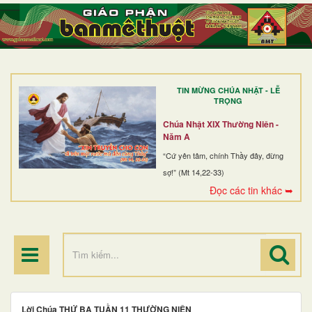
TRANG NHẤT
GIỚI THIỆU
GIÁO XỨ
TIN MỪNG CHÚA NHẬT - LỄ
DÒNG TU
TRỌNG
BAN MỤC VỤ
Chúa Nhật XIX Thường Niên -
Năm A
ĐOÀN THỂ CG
“Cứ yên tâm, chính Thầy đây, đừng
sợ!” (Mt 14,22-33)
LINH MỤC
Đọc các tin khác ➥
ĐIỂM HÀNH HƯƠNG
Lời Chúa THỨ BA TUẦN 11 THƯỜNG NIÊN