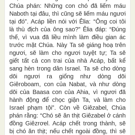
Chúa phán: Những con chó đã liếm máu
Naboth tại đâu, thì cũng sẽ liếm máu ngươi
tại đó”. Acáp liền nói với Êlia: “Ông coi tôi
là thù địch của ông sao?” Êlia đáp: “Ðúng
thế, vì vua đã liều mình làm điều gian ác
trước mặt Chúa. Này Ta sẽ giáng hoạ trên
ngươi, sẽ làm cho ngươi tuyệt tự; Ta sẽ
giết tất cả con trai của nhà Acáp, bất kể
sang hèn trong dân Israel. Ta sẽ cho dòng
dõi ngươi ra giống như dòng dõi
Giêroboam, con của Nabat, và như dòng
dõi của Baasa con của Ahia, vì ngươi đã
hành động để chọc giận Ta, và làm cho
Israel phạm tội”. Còn về Giêzabel, Chúa
phán rằng: “Chó sẽ ăn thịt Giêzabel ở cánh
đồng Giêzrơel. Acáp chết trong thành, sẽ
bị chó ăn thịt; nếu chết ngoài đồng, thì sẽ