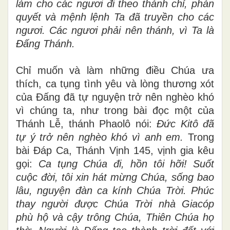
làm cho các ngươi đi theo thánh chỉ, phán
quyết và mệnh lệnh Ta đã truyền cho các
ngươi. Các ngươi phải nên thánh, vì Ta là
Đấng Thánh.
Chỉ muốn và làm những điều Chúa ưa
thích, ca tụng tình yêu và lòng thương xót
của Đấng đã tự nguyện trở nên nghèo khó
vì chúng ta, như trong bài đọc một của
Thánh Lễ, thánh Phaolô nói:
Đức Kitô đã
tự ý trở nên nghèo khó vì anh em.
Trong
bài Đáp Ca, Thánh Vịnh 145, vịnh gia kêu
gọi:
Ca tụng Chúa đi, hồn tôi hỡi! Suốt
cuộc đời, tôi xin hát mừng Chúa, sống bao
lâu, nguyện đàn ca kính Chúa Trời. Phúc
thay người được Chúa Trời nhà Giacóp
phù hộ và cậy trông Chúa, Thiên Chúa họ