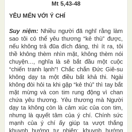
Mt 5,43-48
YÊU MẾN VỚI Ý CHÍ
Suy niệm:
Nhiều người đã nghĩ rằng làm
sao tôi có thể yêu thương “kẻ thù” được,
nếu không trả đũa đích đáng, thì ít ra, tôi
thề không thèm nhìn mặt, không thèm nói
chuyện..., nghĩa là sẽ bắt đầu một cuộc
“chiến tranh lạnh”! Chắc chắn Đức Giê-su
không dạy ta một điều bất khả thi. Ngài
không đòi hỏi ta khi gặp “kẻ thù” thì tay bắt
mặt mừng và con tim rung động vì chan
chứa yêu thương. Yêu thương mà Người
dạy ta không còn là cảm xúc của con tim,
nhưng là quyết tâm của ý chí. Chính sức
mạnh của ý chí ấy giúp ta vượt thắng
khuynh hướng tự nhiên: khuynh hướng