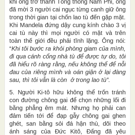
khi ông trở thành Tổng thống Nam Phi, ông
đã mời 3 người cai ngục từng canh giữ ông
trong thời gian tại chốn lao tù đến gặp mặt.
Khi Mandela đứng dậy cung kính chào 3 vị
cai tù này thì mọi người có mặt và trên
toàn thế giới đều phải tĩnh lặng. Ông nói:
“
Khi tôi bước ra khỏi phòng giam của mình,
đi qua cánh cổng nhà tù để được tự do, tôi
đã hiểu rõ ràng rằng, nếu không thể để nỗi
đau của riêng mình và oán giận ở lại đàng
sau, thì tôi vẫn là còn ở trong lao tù”.
5. Người Ki-tô hữu không thể trốn tránh
con đường chông gai để chọn những lối đi
bằng phẳng êm mát. Nhưng họ phải can
đảm tiến tới để đạp gẫy chông gai ghen
ghét, san bằng sỏi đá hận thù, dõi theo
ánh sáng của Đức Kitô, Đấng đã yêu