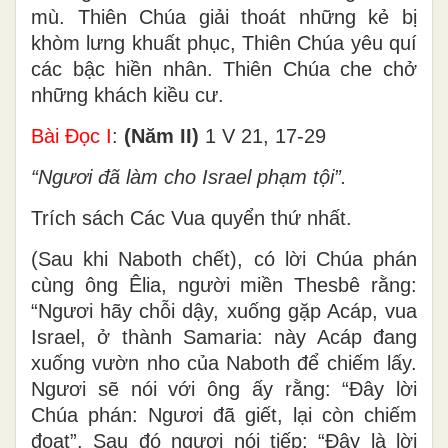
mù. Thiên Chúa giải thoát những kẻ bị
khòm lưng khuất phục, Thiên Chúa yêu quí
các bậc hiền nhân. Thiên Chúa che chở
những khách kiều cư.
Bài Ðọc I
:
(Năm II)
1 V 21, 17-29
“Ngươi đã làm cho Israel phạm tội”.
Trích sách Các Vua quyển thứ nhất.
(Sau khi Naboth chết), có lời Chúa phán
cùng ông Êlia, người miền Thesbê rằng:
“Ngươi hãy chỗi dậy, xuống gặp Acáp, vua
Israel, ở thành Samaria: này Acáp đang
xuống vườn nho của Naboth để chiếm lấy.
Ngươi sẽ nói với ông ấy rằng: “Ðây lời
Chúa phán: Ngươi đã giết, lại còn chiếm
đoạt”. Sau đó ngươi nói tiếp: “Ðây là lời