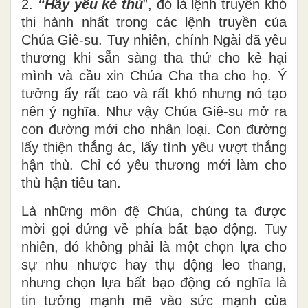
2.
“Hãy yêu kẻ thù
”, đó là lệnh truyền khó
thi hành nhất trong các lệnh truyền của
Chúa Giê-su. Tuy nhiên, chính Ngài đã yêu
thương khi sẵn sàng tha thứ cho kẻ hại
mình và cầu xin Chúa Cha tha cho họ. Ý
tưởng ấy rất cao và rất khó nhưng nó tạo
nên ý nghĩa. Như vậy Chúa Giê-su mở ra
con đường mới cho nhân loại. Con đường
lấy thiện thắng ác, lấy tình yêu vượt thắng
hận thù. Chỉ có yêu thương mới làm cho
thù hận tiêu tan.
Là những môn đệ Chúa, chúng ta được
mời gọi đứng về phía bất bạo động. Tuy
nhiên, đó không phải là một chọn lựa cho
sự nhu nhược hay thụ động leo thang,
nhưng chọn lựa bất bạo động có nghĩa là
tin tưởng mạnh mẽ vào sức mạnh của