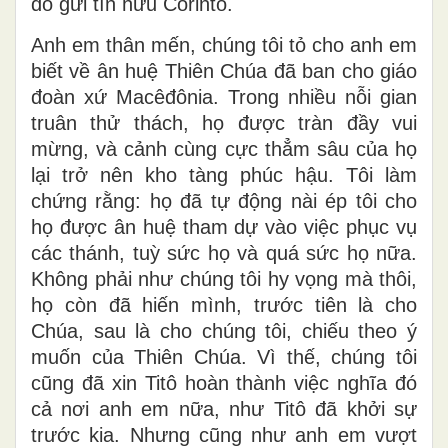
đồ gửi tín hữu Côrintô.
Anh em thân mến, chúng tôi tỏ cho anh em
biết về ân huệ Thiên Chúa đã ban cho giáo
đoàn xứ Macêđônia. Trong nhiều nỗi gian
truân thử thách, họ được tràn đầy vui
mừng, và cảnh cùng cực thẳm sâu của họ
lại trở nên kho tàng phúc hậu. Tôi làm
chứng rằng: họ đã tự động nài ép tôi cho
họ được ân huệ tham dự vào việc phục vụ
các thánh, tuỳ sức họ và quá sức họ nữa.
Không phải như chúng tôi hy vọng mà thôi,
họ còn đã hiến mình, trước tiên là cho
Chúa, sau là cho chúng tôi, chiếu theo ý
muốn của Thiên Chúa. Vì thế, chúng tôi
cũng đã xin Titô hoàn thành việc nghĩa đó
cả nơi anh em nữa, như Titô đã khởi sự
trước kia. Nhưng cũng như anh em vượt