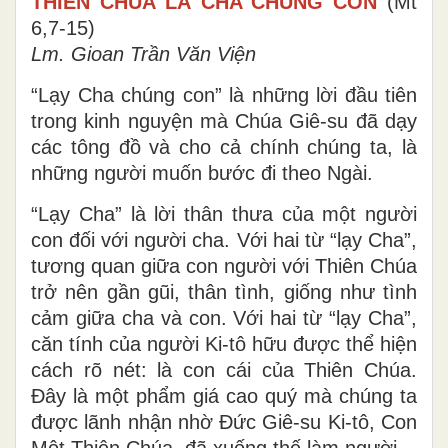
THIÊN CHÚA LÀ CHA CHÚNG CON
(Mt
6,7-15)
Lm. Gioan Trần Văn Viện
“Lạy Cha chúng con” là những lời đầu tiên
trong kinh nguyện mà Chúa Giê-su đã dạy
các tông đồ và cho cả chính chúng ta, là
những người muốn bước đi theo Ngài.
“Lạy Cha” là lời thân thưa của một người
con đối với người cha. Với hai từ “lạy Cha”,
tương quan giữa con người với Thiên Chúa
trở nên gần gũi, thân tình, giống như tình
cảm giữa cha và con. Với hai từ “lạy Cha”,
căn tính của người Ki-tô hữu được thể hiện
cách rõ nét: là con cái của Thiên Chúa.
Đây là một phẩm giá cao quý mà chúng ta
được lãnh nhận nhờ Đức Giê-su Ki-tô, Con
Một Thiên Chúa, đã xuống thế làm người.