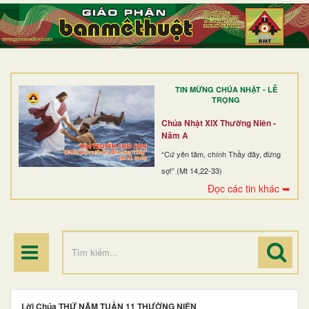
TRANG NHẤT
GIỚI THIỆU
GIÁO XỨ
TIN MỪNG CHÚA NHẬT - LỄ
DÒNG TU
TRỌNG
BAN MỤC VỤ
Chúa Nhật XIX Thường Niên -
Năm A
ĐOÀN THỂ CG
“Cứ yên tâm, chính Thầy đây, đừng
sợ!” (Mt 14,22-33)
LINH MỤC
Đọc các tin khác ➥
ĐIỂM HÀNH HƯƠNG
Lời Chúa THỨ NĂM TUẦN 11 THƯỜNG NIÊN