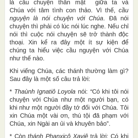
là câu chuyện thân mật giữa ta và
Chúa với tâm tình con thảo. Vì thế,
cầu
nguyện là nói chuyện với Chúa
. Đã nói
chuyện thì phải có lúc nói lúc nghe. Nếu chỉ
nói thì cuộc nói chuyện sẽ trở thành độc
thoại. Xin kể ra đây một ít sự kiện để
chúng ta hiểu việc cầu nguyện với Chúa
như thế nào.
Khi viếng Chúa, các thánh thường làm gì?
Sau đây là một số câu trả lời:
*
Thaùnh Ignatiô Loyola
nói:
“
Có khi tôi nói
chuyện với Chúa như một người bạn, có
khi như một người đầy tớ đối với Chúa. Tôi
xin Chúa một vài ơn, thú tội đã phạm với
Chúa, xin Ngài an ủi và khuyên bảo”.
* Còn
thánh Phanxicô Xaviê
trả lời: Có khi