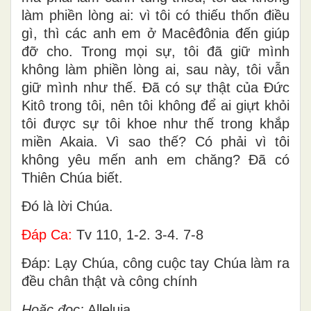
làm phiền lòng ai: vì tôi có thiếu thốn điều
gì, thì các anh em ở Macêđônia đến giúp
đỡ cho. Trong mọi sự, tôi đã giữ mình
không làm phiền lòng ai, sau này, tôi vẫn
giữ mình như thế. Ðã có sự thật của Ðức
Kitô trong tôi, nên tôi không để ai giựt khỏi
tôi được sự tôi khoe như thế trong khắp
miền Akaia. Vì sao thế? Có phải vì tôi
không yêu mến anh em chăng? Ðã có
Thiên Chúa biết.
Ðó là lời Chúa.
Ðáp Ca:
Tv 110, 1-2. 3-4. 7-8
Ðáp: Lạy Chúa, công cuộc tay Chúa làm ra
đều chân thật và công chính
Hoặc đọc:
Alleluia.