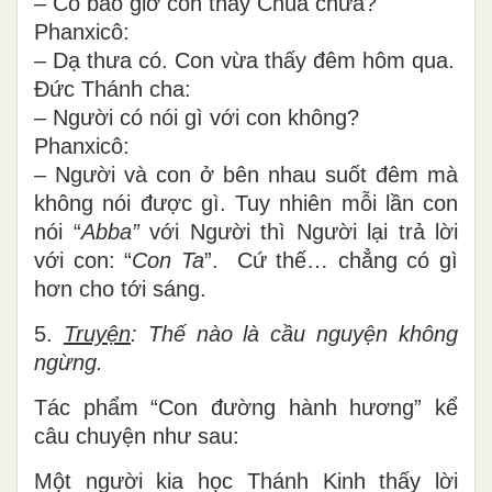
– Có bao giờ con thấy Chúa chưa?
Phanxicô:
– Dạ thưa có. Con vừa thấy đêm hôm qua.
Đức Thánh cha:
– Người có nói gì với con không?
Phanxicô:
– Người và con ở bên nhau suốt đêm mà
không nói được gì. Tuy nhiên mỗi lần con
nói “
Abba”
với Người thì Người lại trả lời
với con: “
Con Ta
”. Cứ thế… chẳng có gì
hơn cho tới sáng.
5.
Truyện
: Thế nào là cầu nguyện không
ngừng.
Tác phẩm “Con đường hành hương” kể
câu chuyện như sau:
Một người kia học Thánh Kinh thấy lời