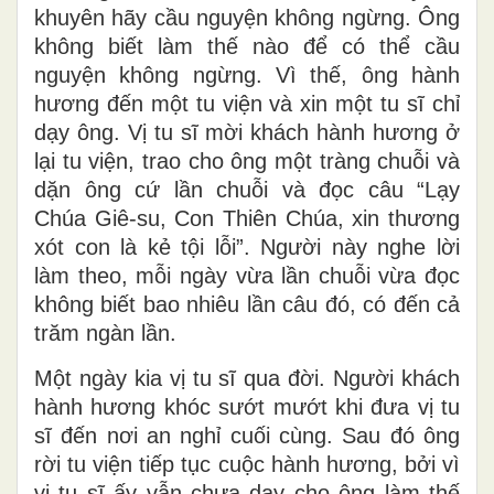
khuyên hãy cầu nguyện không ngừng. Ông
không biết làm thế nào để có thể cầu
nguyện không ngừng. Vì thế, ông hành
hương đến một tu viện và xin một tu sĩ chỉ
dạy ông. Vị tu sĩ mời khách hành hương ở
lại tu viện, trao cho ông một tràng chuỗi và
dặn ông cứ lần chuỗi và đọc câu “Lạy
Chúa Giê-su, Con Thiên Chúa, xin thương
xót con là kẻ tội lỗi”. Người này nghe lời
làm theo, mỗi ngày vừa lần chuỗi vừa đọc
không biết bao nhiêu lần câu đó, có đến cả
trăm ngàn lần.
Một ngày kia vị tu sĩ qua đời. Người khách
hành hương khóc sướt mướt khi đưa vị tu
sĩ đến nơi an nghỉ cuối cùng. Sau đó ông
rời tu viện tiếp tục cuộc hành hương, bởi vì
vị tu sĩ ấy vẫn chưa dạy cho ông làm thế