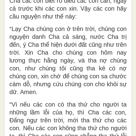
Cha các con biết rõ điều các con cần, ngay
cả trước khi các con xin. Vậy các con hãy
cầu nguyện như thế này:
“Lạy Cha chúng con ở trên trời, chúng con
nguyện danh Cha cả sáng, nước Cha trị
đến, ý Cha thể hiện dưới đất cũng như trên
trời. Xin Cha cho chúng con hôm nay
lương thực hằng ngày, và tha nợ chúng
con, như chúng tôi cũng tha kẻ có nợ
chúng con, xin chớ để chúng con sa chước
cám dỗ, nhưng cứu chúng con cho khỏi sự
dữ. Amen.
“Vì nếu các con có tha thứ cho người ta
những lầm lỗi của họ, thì Cha các con,
Ðấng ngự trên trời, mới tha thứ cho các
con. Nếu các con không tha thứ cho người
ta, thì Cha các con cũng chẳng tha thứ lỗi