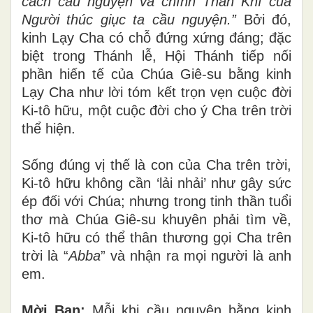
cách cầu nguyện và chính Thần Khí của
Người thúc giục ta cầu nguyện.”
Bởi đó,
kinh Lạy Cha có chỗ đứng xứng đáng; đặc
biệt trong Thánh lễ, Hội Thánh tiếp nối
phần hiến tế của Chúa Giê-su bằng kinh
Lạy Cha như lời tóm kết trọn vẹn cuộc đời
Ki-tô hữu, một cuộc đời cho ý Cha trên trời
thể hiện.
Sống đúng vị thế là con của Cha trên trời,
Ki-tô hữu không cần ‘lải nhải’ như gây sức
ép đối với Chúa; nhưng trong tinh thần tuổi
thơ mà Chúa Giê-su khuyên phải tìm về,
Ki-tô hữu có thể thân thương gọi Cha trên
trời là “
Abba
” và nhận ra mọi người là anh
em.
Mời Bạn
:
Mỗi khi cầu nguyện bằng kinh