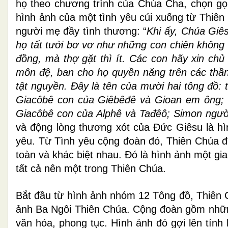
họ theo chương trình của Chúa Cha, chọn gọi
hình ảnh của một tình yêu cúi xuống từ Thiên
người mẹ đầy tình thương: “
Khi ấy, Chúa Giês
họ tất tưởi bơ vơ như những con chiên không 
đồng, mà thợ gặt thì ít. Các con hãy xin chủ 
môn đệ, ban cho họ quyền năng trên các thần
tật nguyền. Ðây là tên của mười hai tông đồ: 
Giacôbê con của Giêbêđê và Gioan em ông; P
Giacôbê con của Alphê và Tađêô; Simon ngườ
và động lòng thương xót của Đức Giêsu là hì
yêu. Từ Tình yêu cộng đoàn đó, Thiên Chúa đã
toàn và khác biệt nhau. Đó là hình ảnh một g
tất cả nên một trong Thiên Chúa.
Bắt đầu từ hình ảnh nhóm 12 Tông đồ, Thiên 
ảnh Ba Ngôi Thiên Chúa. Cộng đoàn gồm những 
văn hóa, phong tục. Hình ảnh đó gợi lên tính