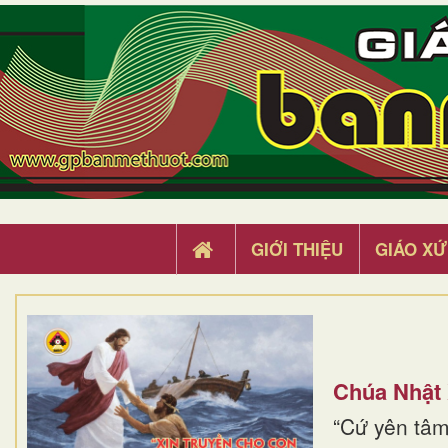
GIỚI THIỆU
GIÁO XỨ
Chúa Nhật
“Cứ yên tâm