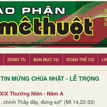
DÒNG TU
BAN MỤC VỤ
ĐOÀN THỂ CG
LI
TIN MỪNG CHÚA NHẬT - LỄ TRỌNG
 XIX Thường Niên - Năm A
, chính Thầy đây, đừng sợ!” (Mt 14,22-33)