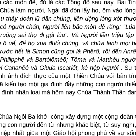
 các môn đệ, đó là các Tông đồ sau này. Bài Ti
 Chúa làm người, Ngài đã đón lấy họ, ôm vào lòn
u thấy đoàn lũ dân chúng, liền động lòng xót thươ
có người chăn, Người liền bảo môn đệ rằng: “Lúa
ruộng sai thợ đi gặt lúa”.
Và Người liền triệu tập
 ô uế, để họ xua đuổi chúng, và chữa lành mọi 
trước hết là Simon cũng gọi là Phêrô, rồi đến Anr
hilipphê và Bartôlômêô; Tôma và Matthêu người
i Cananêô và Giuđa Iscariốt, kẻ nộp Người
”. Sự 
nh ảnh đích thực của một Thiên Chúa với bản tín
 kiến tạo một gia đình đầy những con người thiếu
ia đình nhân loại mà hôm nay Chúa Thánh Thần đan
Chúa Ngôi Ba khởi công xây dựng một cộng đoàn 
con người đến từ những khác biệt, từ suy nghĩ, 
 hiệp nhất giữa một Giáo hội phong phú về sự sốn