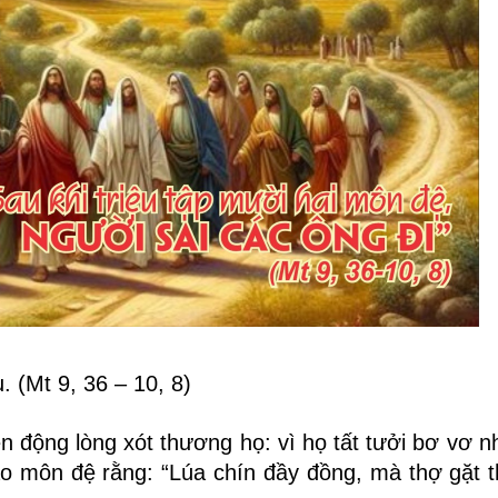
 (Mt 9, 36 – 10, 8)
ền động lòng xót thương họ: vì họ tất tưởi bơ vơ 
o môn đệ rằng: “Lúa chín đầy đồng, mà thợ gặt th