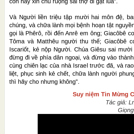
con hãy xin chủ ruộng sai thợ đi gặt lúa”.
Và Người liền triệu tập mười hai môn đệ, b
chúng, và chữa lành mọi bệnh hoạn tật nguyền
gọi là Phêrô, rồi đến Anrê em ông; Giacôbê c
Tôma và Matthêu người thu thế; Giacôbê c
Iscariốt, kẻ nộp Người. Chúa Giêsu sai mười 
đừng đi về phía dân ngoại, và đừng vào thành
cùng chiên lạc của nhà Israel trước đã, và r
liệt, phục sinh kẻ chết, chữa lành người phu
thì hãy cho nhưng không”.
Suy niệm Tin Mừng
C
Tác giả: L
Giọng