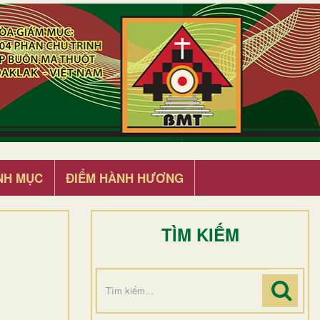
NH MỤC
ĐIỂM HÀNH HƯƠNG
TÌM KIẾM