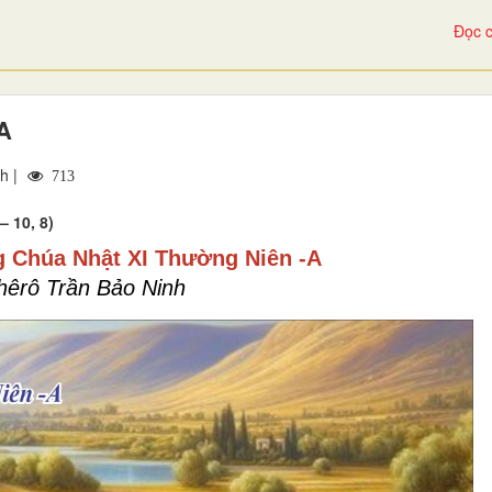
Đọc c
A
h |
713
– 10, 8)
 Chúa Nhật XI Thường Niên -A
hêrô Trần Bảo Ninh