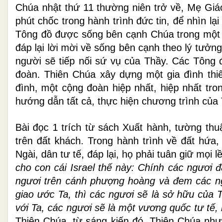
Chúa nhật thứ 11 thường niên trở về, Mẹ Giáo
phút chốc trong hành trình đức tin, để nhìn l
Tông đồ được sống bên cạnh Chúa trong một t
đáp lại lời mời về sống bên cạnh theo lý tưở
người sẽ tiếp nối sứ vụ của Thầy. Các Tông
đoàn. Thiên Chúa xây dựng một gia đình thiê
đình, một cộng đoàn hiệp nhất, hiệp nhất tr
hướng dẫn tất cả, thực hiện chương trình của
Bài đọc 1 trích từ sách Xuất hành, tường thu
trên đất khách. Trong hành trình về đất hứa
Ngài, dân tư tế, đáp lại, họ phải tuân giữ mọi lề
cho con cái Israel thế này: Chính các ngươi 
ngươi trên cánh phượng hoàng và đem các ngư
giao ước Ta, thì các ngươi sẽ là sở hữu của Ta
với Ta, các ngươi sẽ là một vương quốc tư tế,
Thiên Chúa, từ sáng kiến đó, Thiên Chúa nh