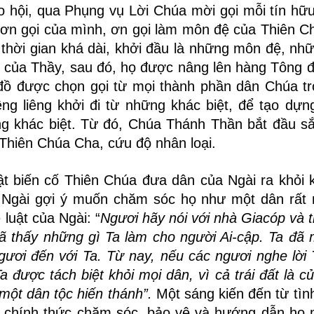
 hội, qua Phụng vụ Lời Chúa mời gọi mỗi tín hữu
ại ơn gọi của mình, ơn gọi làm môn đệ của Thiên Ch
hời gian khá dài, khởi đầu là những môn đệ, nh
ng của Thầy, sau đó, họ được nâng lên hàng Tông 
 đồ được chọn gọi từ mọi thành phần dân Chúa t
ng liêng khởi đi từ những khác biệt, để tạo dựn
ong khác biệt. Từ đó, Chúa Thánh Thần bắt đầu s
 Thiên Chúa Cha, cứu độ nhân loại.
ật biến cố Thiên Chúa đưa dân của Ngài ra khỏi k
, Ngài gợi ý muốn chăm sóc họ như một dân rất 
 luật của Ngài: “
Ngươi hãy nói với nhà Giacóp và 
đã thấy những gì Ta làm cho người Ai-cập. Ta đã
ơi đến với Ta. Từ nay, nếu các ngươi nghe lời 
 được tách biệt khỏi mọi dân, vì cả trái đất là củ
 một dân tộc hiến thánh
”.
Một sáng kiến đến từ tìn
ư chính thức chăm sóc, bảo vệ và hướng dẫn họ 