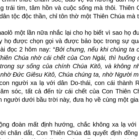
g trái tim, tâm hồn và cuộc sống mà thôi. Thiên
dân tộc độc thần, chỉ tôn thờ một Thiên Chúa mà t
aolô một lần nữa nhắc lại cho họ biết vì sao họ đư
ay họ được chọn gọi và được bảo bọc trong sự q
bài đọc 2 hôm nay: “
Bởi chưng, nếu khi chúng ta c
iên Chúa nhờ cái chết của Con Ngài, thì huống c
trong sự sống của chính Chúa Kitô, và không n
 nhờ Ðức Giêsu Kitô, Chúa chúng ta, nhờ Người m
con người xa lạ với dân Do-thái, con cái thành
ăm sóc, tất cả đến từ cái chết của Con Thiên 
n người dưới bầu trời này, đưa họ về cùng một gia
ộng đoàn mất định hướng, chắc không xa lạ với 
ời chăn dắt, Con Thiên Chúa đã quyết định đồng