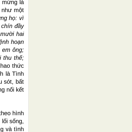
n mừng là
g như một
ng họ: vì
 chín đầy
 mười hai
bệnh hoạn
ê em ông;
 thu thế;
thao thức
h là Tình
 sót, bất
g nối kết
theo hình
lối sống,
g và tình