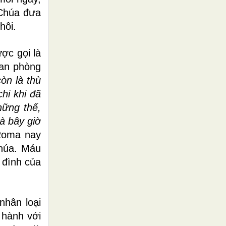
 Chúa đưa
hôi.
ợc gọi là
uan phòng
òn là thù
hi khi đã
hững thế,
à bây giờ
 Roma nay
Chúa. Máu
 đình của
nhân loại
 hành với