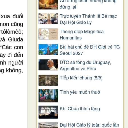
Có dừng chân nhưng không
đứng lại
Trực tuyến Thánh lễ Bế mạc
 xua đuổi
Đại Hội Giáo Lý
imon cũng
Thông điệp Magnifica
rtôlômêô;
Humanitas
và Giuđa
Bài hát chủ đề ĐH Giới trẻ TG
 “Các con
Seoul 2027
ãy đi đến
ĐTC sẽ tông du Uruguay,
ành người
Argentina và Pêru
ng không,
Tiếp kiến chung (5/8)
Tình yêu muôn thuở
Khi Chúa thinh lặng
Đại Hội Giáo lý toàn quốc lần