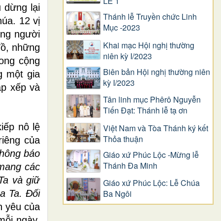
LỄ 1
 dừng lại
Thánh lễ Truyền chức Linh
úa. 12 vị
Mục -2023
ững người
Khai mạc Hội nghị thường
đồ, những
niên kỳ I/2023
rong cộng
Biên bản Hội nghị thường niên
g một gia
kỳ I/2023
ắp xếp và
Tân linh mục Phêrô Nguyễn
Tiến Đạt: Thánh lễ tạ ơn
iếp nô lệ
Việt Nam và Tòa Thánh ký kết
Thỏa thuận
riêng của
thông báo
Giáo xứ Phúc Lộc -Mừng lễ
Thánh Đa Minh
 mang các
Ta và giữ
Giáo xứ Phúc Lộc: Lễ Chúa
a Ta. Ðối
Ba Ngôi
h yêu của
mỗi ngày,