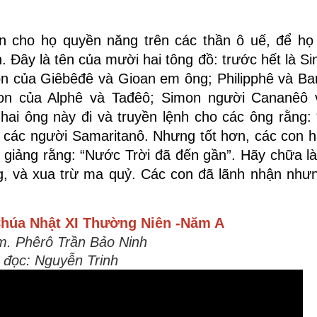
an cho họ quyền năng trên các thần ô uế, để họ
. Ðây là tên của mười hai tông đồ: trước hết là S
on của Giêbêđê và Gioan em ông; Philipphê và Ba
on của Alphê và Tađêô; Simon người Cananêô 
hai ông này đi và truyền lệnh cho các ông rằng:
 các người Samaritanô. Nhưng tốt hơn, các con h
ao giảng rằng: “Nước Trời đã đến gần”. Hãy chữa l
ng, và xua trừ ma quỷ. Các con đã lãnh nhận như
húa Nhật XI Thường Niên -Năm A
m. Phêrô Trần Bảo Ninh
 đọc: Nguyễn Trinh