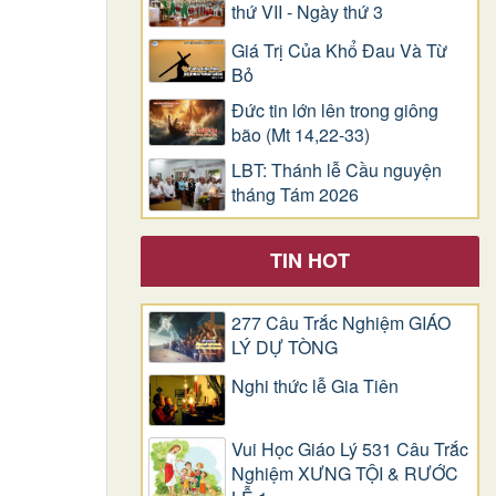
thứ VII - Ngày thứ 3
Giá Trị Của Khổ Ðau Và Từ
Bỏ
Đức tin lớn lên trong giông
bão (Mt 14,22-33)
LBT: Thánh lễ Cầu nguyện
tháng Tám 2026
TIN HOT
277 Câu Trắc Nghiệm GIÁO
LÝ DỰ TÒNG
Nghi thức lễ Gia Tiên
Vui Học Giáo Lý 531 Câu Trắc
Nghiệm XƯNG TỘI & RƯỚC