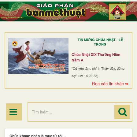
TRANG NHẤT
GIỚI THIỆU
GIÁO XỨ
TIN MỪNG CHÚA NHẬT - LỄ
DÒNG TU
TRỌNG
BAN MỤC VỤ
Chúa Nhật XIX Thường Niên -
Năm A
ĐOÀN THỂ CG
“Cứ yên tâm, chính Thầy đây, đừng
sợ!” (Mt 14,22-33)
LINH MỤC
Đọc các tin khác ➥
ĐIỂM HÀNH HƯƠNG
Chúa khoan nhân là mục tử tôi…