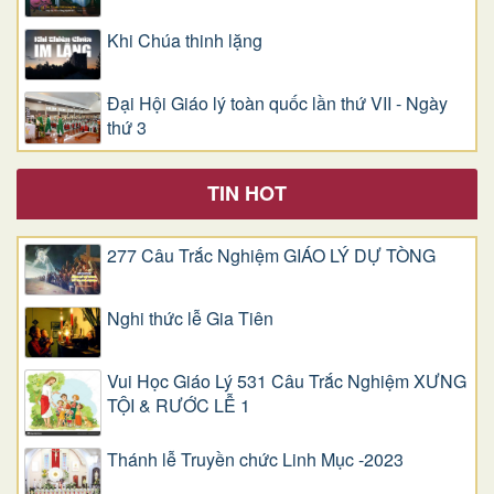
Khi Chúa thinh lặng
Đại Hội Giáo lý toàn quốc lần thứ VII - Ngày
thứ 3
TIN HOT
277 Câu Trắc Nghiệm GIÁO LÝ DỰ TÒNG
Nghi thức lễ Gia Tiên
Vui Học Giáo Lý 531 Câu Trắc Nghiệm XƯNG
TỘI & RƯỚC LỄ 1
Thánh lễ Truyền chức Linh Mục -2023