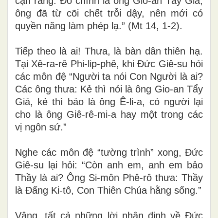
cận rằng: Đó chính là ông Gio-an Tẩy Giả;
ông đã từ cõi chết trỗi dậy, nên mới có
quyền năng làm phép lạ.” (Mt 14, 1-2).
Tiếp theo là ai! Thưa, là bàn dân thiên hạ.
Tại Xê-ra-rê Phi-lip-phê, khi Đức Giê-su hỏi
các môn đệ “Người ta nói Con Người là ai?
Các ông thưa: Kẻ thì nói là ông Gio-an Tẩy
Giả, kẻ thì bảo là ông Ê-li-a, có người lại
cho là ông Giê-rê-mi-a hay một trong các
vị ngôn sứ.”
Nghe các môn đệ “tường trình” xong, Đức
Giê-su lại hỏi: “Còn anh em, anh em bảo
Thầy là ai? Ông Si-môn Phê-rô thưa: Thầy
là Đấng Ki-tô, Con Thiên Chúa hằng sống.”
Vâng, tất cả những lời nhận định về Đức