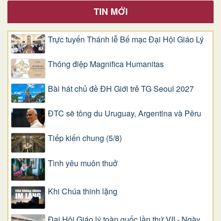
TIN MỚI
Trực tuyến Thánh lễ Bế mạc Đại Hội Giáo Lý
Thông điệp Magnifica Humanitas
Bài hát chủ đề ĐH Giới trẻ TG Seoul 2027
ĐTC sẽ tông du Uruguay, Argentina và Pêru
Tiếp kiến chung (5/8)
Tình yêu muôn thuở
Khi Chúa thinh lặng
Đại Hội Giáo lý toàn quốc lần thứ VII - Ngày