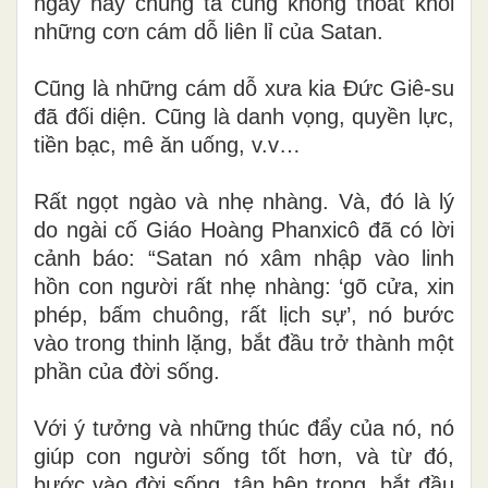
ngày nay chúng ta cũng không thoát khỏi
những cơn cám dỗ liên lỉ của Satan.
Cũng là những cám dỗ xưa kia Đức Giê-su
đã đối diện. Cũng là danh vọng, quyền lực,
tiền bạc, mê ăn uống, v.v…
Rất ngọt ngào và nhẹ nhàng. Và, đó là lý
do ngài cố Giáo Hoàng Phanxicô đã có lời
cảnh báo: “Satan nó xâm nhập vào linh
hồn con người rất nhẹ nhàng: ‘gõ cửa, xin
phép, bấm chuông, rất lịch sự’, nó bước
vào trong thinh lặng, bắt đầu trở thành một
phần của đời sống.
Với ý tưởng và những thúc đẩy của nó, nó
giúp con người sống tốt hơn, và từ đó,
bước vào đời sống, tận bên trong, bắt đầu