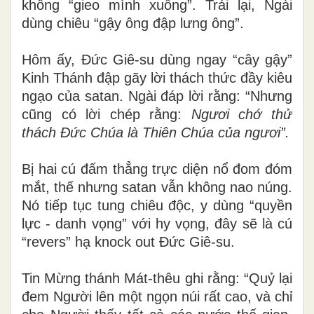
không “gieo mình xuống”. Trái lại, Ngài
dùng chiêu “gậy ông đập lưng ông”.
Hôm ấy, Đức Giê-su dùng ngay “cây gậy”
Kinh Thánh đập gãy lời thách thức đầy kiêu
ngạo của satan. Ngài đáp lời rằng: “Nhưng
cũng có lời chép rằng:
Ngươi chớ thử
thách Đức Chúa là Thiên Chúa của ngươi”.
Bị hai cú đấm thẳng trực diện nổ đom đóm
mắt, thế nhưng satan vẫn không nao núng.
Nó tiếp tục tung chiêu độc, y dùng “quyền
lực - danh vọng” với hy vọng, đây sẽ là cú
“revers” hạ knock out Đức Giê-su.
Tin Mừng thánh Mát-thêu ghi rằng: “Quỷ lại
đem Người lên một ngọn núi rất cao, và chỉ