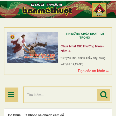
TRANG NHẤT
GIỚI THIỆU
GIÁO XỨ
TIN MỪNG CHÚA NHẬT - LỄ
DÒNG TU
TRỌNG
BAN MỤC VỤ
Chúa Nhật XIX Thường Niên -
Năm A
ĐOÀN THỂ CG
“Cứ yên tâm, chính Thầy đây, đừng
sợ!” (Mt 14,22-33)
LINH MỤC
Đọc các tin khác ➥
ĐIỂM HÀNH HƯƠNG
Có Chúa… ta không sa chước cám dỗ