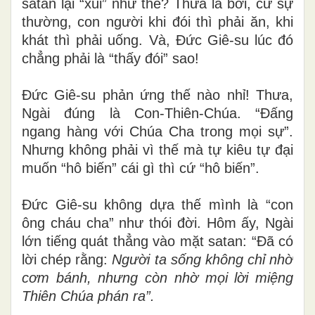
satan lại “xúi” như thế? Thưa là bởi, cứ sự
thường, con người khi đói thì phải ăn, khi
khát thì phải uống. Và, Đức Giê-su lúc đó
chẳng phải là “thấy đói” sao!
Đức Giê-su phản ứng thế nào nhỉ! Thưa,
Ngài đúng là Con-Thiên-Chúa. “Đấng
ngang hàng với Chúa Cha trong mọi sự”.
Nhưng không phải vì thế mà tự kiêu tự đại
muốn “hô biến” cái gì thì cứ “hô biến”.
Đức Giê-su không dựa thế mình là “con
ông cháu cha” như thói đời. Hôm ấy, Ngài
lớn tiếng quát thẳng vào mặt satan: “Đã có
lời chép rằng:
Người ta sống không chỉ nhờ
cơm bánh, nhưng còn nhờ mọi lời miệng
Thiên Chúa phán ra”.