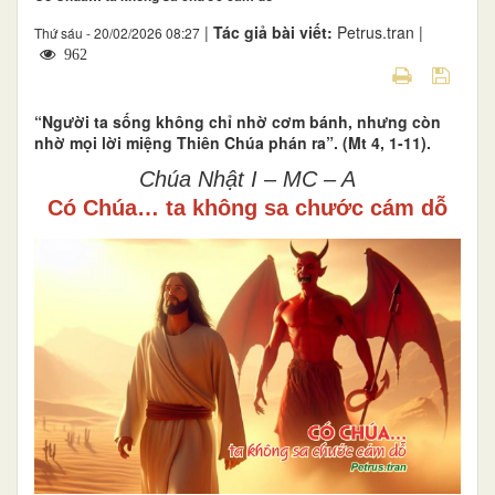
|
Tác giả bài viết:
Petrus.tran |
Thứ sáu - 20/02/2026 08:27
962
“Người ta sống không chỉ nhờ cơm bánh, nhưng còn
nhờ mọi lời miệng Thiên Chúa phán ra”. (Mt 4, 1-11).
Chúa Nhật I – MC – A
Có Chúa… ta không sa chước cám dỗ