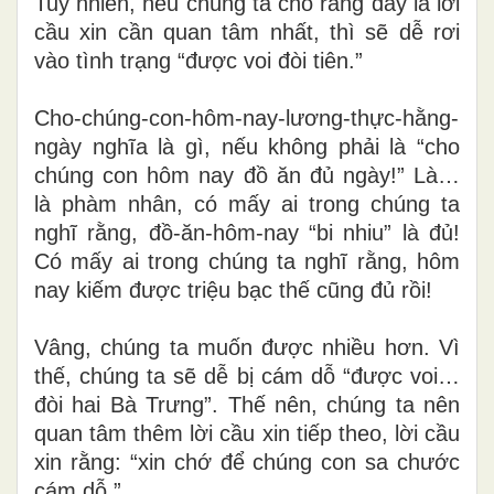
Tuy nhiên, nếu chúng ta cho rằng đây là lời
cầu xin cần quan tâm nhất, thì sẽ dễ rơi
vào tình trạng “được voi đòi tiên.”
Cho-chúng-con-hôm-nay-lương-thực-hằng-
ngày nghĩa là gì, nếu không phải là “cho
chúng con hôm nay đồ ăn đủ ngày!” Là…
là phàm nhân, có mấy ai trong chúng ta
nghĩ rằng, đồ-ăn-hôm-nay “bi nhiu” là đủ!
Có mấy ai trong chúng ta nghĩ rằng, hôm
nay kiếm được triệu bạc thế cũng đủ rồi!
Vâng, chúng ta muốn được nhiều hơn. Vì
thế, chúng ta sẽ dễ bị cám dỗ “được voi…
đòi hai Bà Trưng”. Thế nên, chúng ta nên
quan tâm thêm lời cầu xin tiếp theo, lời cầu
xin rằng: “xin chớ để chúng con sa chước
cám dỗ.”