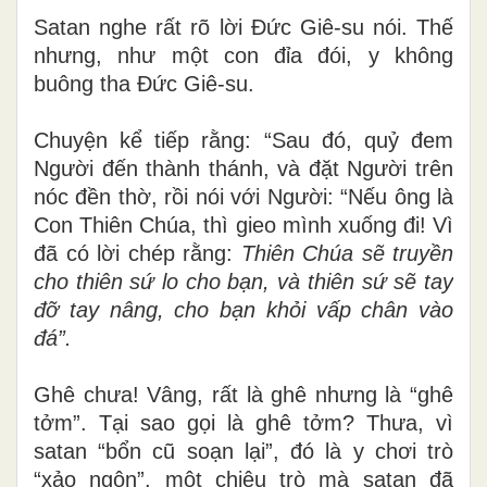
Satan nghe rất rõ lời Đức Giê-su nói. Thế
nhưng, như một con đỉa đói, y không
buông tha Đức Giê-su.
Chuyện kể tiếp rằng: “Sau đó, quỷ đem
Người đến thành thánh, và đặt Người trên
nóc đền thờ, rồi nói với Người: “Nếu ông là
Con Thiên Chúa, thì gieo mình xuống đi! Vì
đã có lời chép rằng:
Thiên Chúa sẽ truyền
cho thiên sứ lo cho bạn, và thiên sứ sẽ tay
đỡ tay nâng, cho bạn khỏi vấp chân vào
đá”.
Ghê chưa! Vâng, rất là ghê nhưng là “ghê
tởm”. Tại sao gọi là ghê tởm? Thưa, vì
satan “bổn cũ soạn lại”, đó là y chơi trò
“xảo ngôn”, một chiêu trò mà satan đã