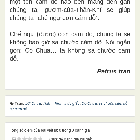
một tên cám dỗ nào bén mảng đến gần
chúng ta, gươm-của-Thần-Khí sẽ giúp
chúng ta “chế ngự cơn cám dỗ”.
Chế ngự (được) cơn cám dỗ, chúng ta sẽ
không bao giờ sa chước cám dỗ. Nói ngắn
gọn: Có Chúa… ta không sa chước cám
dỗ.
Petrus.tran
Tags:
Lời Chúa
,
Thánh Kinh
,
thức giấc
,
Có Chúa
,
sa chước cám dỗ
,
sự cám dỗ
Tổng số điểm của bài viết là: 0 trong 0 đánh giá
Click để đánh giá bài viết