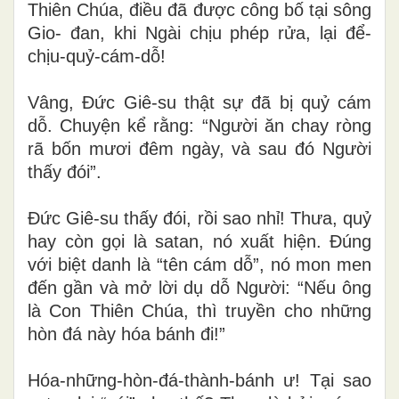
Thiên Chúa, điều đã được công bố tại sông
Gio- đan, khi Ngài chịu phép rửa, lại để-
chịu-quỷ-cám-dỗ!
Vâng, Đức Giê-su thật sự đã bị quỷ cám
dỗ. Chuyện kể rằng: “Người ăn chay ròng
rã bốn mươi đêm ngày, và sau đó Người
thấy đói”.
Đức Giê-su thấy đói, rồi sao nhỉ! Thưa, quỷ
hay còn gọi là satan, nó xuất hiện. Đúng
với biệt danh là “tên cám dỗ”, nó mon men
đến gần và mở lời dụ dỗ Người: “Nếu ông
là Con Thiên Chúa, thì truyền cho những
hòn đá này hóa bánh đi!”
Hóa-những-hòn-đá-thành-bánh ư! Tại sao