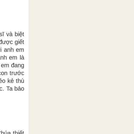
ĩ và biệt
được giết
ới anh em
anh em là
h em đang
con trước
ẻo kẻ thù
c. Ta bảo
húa thiết