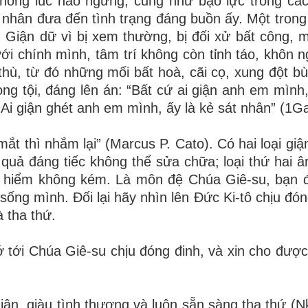
 không lúc nào ngưng, cũng như bạo lực trong các
nhân đưa đến tình trạng đáng buồn ấy. Một trong
: Giận dữ vì bị xem thường, bị đối xử bất công, 
với chính mình, tâm trí không còn tỉnh táo, khôn n
 thù, từ đó những mối bất hoà, cãi cọ, xung đột bù
ọng tội, đáng lên án: “Bất cứ ai giận anh em mình,
Ai giận ghét anh em mình, ấy là kẻ sát nhân” (1Ga
t thì nhắm lại” (Marcus P. Cato). Có hai loại giậ
quả đáng tiếc không thể sửa chữa; loại thứ hai â
uy hiểm không kém. Là môn đệ Chúa Giê-su, bạn
 sống mình. Đối lại hãy nhìn lên Đức Ki-tô chịu đó
 tha thứ.
 tới Chúa Giê-su chịu đóng đinh, và xin cho được
n, giàu tình thương và luôn sẵn sàng tha thứ (N