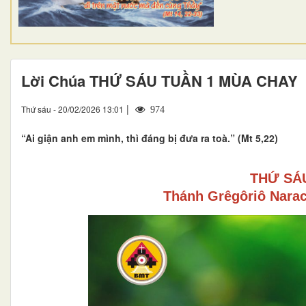
Lời Chúa THỨ SÁU TUẦN 1 MÙA CHAY
|
Thứ sáu - 20/02/2026 13:01
974
“Ai giận anh em mình, thì đáng bị đưa ra toà.” (Mt 5,22)
THỨ SÁ
Thánh Grêgôriô Narace