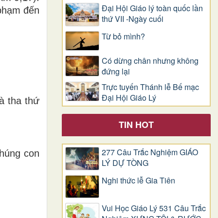
Đại Hội Giáo lý toàn quốc lần
 phạm đến
thứ VII -Ngày cuối
Từ bỏ mình?
Có dừng chân nhưng không
đứng lại
Trực tuyến Thánh lễ Bế mạc
Đại Hội Giáo Lý
à tha thứ
TIN HOT
277 Câu Trắc Nghiệm GIÁO
chúng con
LÝ DỰ TÒNG
Nghi thức lễ Gia Tiên
Vui Học Giáo Lý 531 Câu Trắc