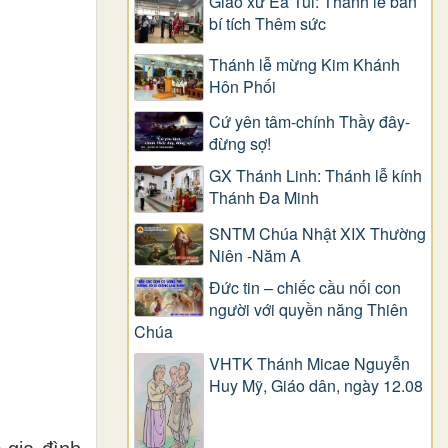
Giáo xứ Ea Tul: Thánh lễ ban
bí tích Thêm sức
Thánh lễ mừng Kim Khánh
Hôn Phối
Cứ yên tâm-chính Thầy đây-
đừng sợ!
GX Thánh Linh: Thánh lễ kính
Thánh Đa Minh
SNTM Chúa Nhật XIX Thường
Niên -Năm A
Đức tin – chiếc cầu nối con
người với quyền năng Thiên
Chúa
VHTK Thánh Micae Nguyễn
Huy Mỹ, Giáo dân, ngày 12.08