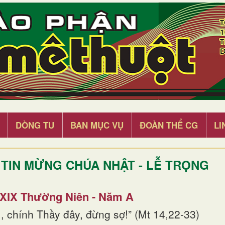
DÒNG TU
BAN MỤC VỤ
ĐOÀN THỂ CG
LI
TIN MỪNG CHÚA NHẬT - LỄ TRỌNG
 XIX Thường Niên - Năm A
, chính Thầy đây, đừng sợ!” (Mt 14,22-33)