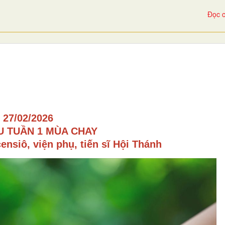
Đọc c
27/02/2026
U TUẦN 1 MÙA CHAY
nsiô, viện phụ, tiến sĩ Hội Thánh