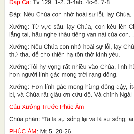
Ðáp Ca
: Tv 129, 1-2. 3-4ab. 4c-6. 7-8
Ðáp: Nếu Chúa con nhớ hoài sự lỗi, lạy Chúa, 
Xướng: Từ vực sâu, lạy Chúa, con kêu lên C
lắng tai, hầu nghe thấu tiếng van nài của con. .
Xướng: Nếu Chúa con nhớ hoài sự lỗi, lạy Ch
thứ tha, để cho thiên hạ tôn thờ kính yêu.
Xướng:Tôi hy vọng rất nhiều vào Chúa, linh hồ
hơn người lính gác mong trời rạng đông.
Xướng: Hơn lính gác mong hừng đông dậy, Ít-
bi, và Chúa rất giàu ơn cứu độ. Và chính Ngài s
Câu Xướng Trước Phúc Âm
Chúa phán: “Ta là sự sống lại và là sự sống; ai 
PHÚC ÂM
: Mt 5, 20-26