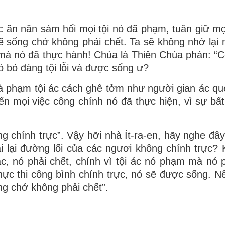
 ăn năn sám hối mọi tội nó đã phạm, tuân giữ mọi
sẽ sống chớ không phải chết. Ta sẽ không nhớ lại m
mà nó đã thực hành! Chúa là Thiên Chúa phán: “C
 bỏ đàng tội lỗi và được sống ư?
à phạm tội ác cách ghê tởm như người gian ác q
 mọi việc công chính nó đã thực hiện, vì sự bất
g chính trực”. Vậy hỡi nhà Ít-ra-en, hãy nghe đây
i lại đường lối của các ngươi không chính trực? 
c, nó phải chết, chính vì tội ác nó phạm mà nó p
thực thi công bình chính trực, nó sẽ được sống. N
ng chớ không phải chết”.