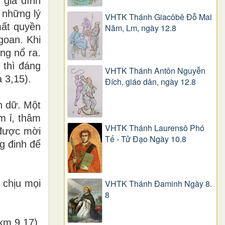
 gia đình
 những lý
VHTK Thánh Giacôbê Ðỗ Mai
mất quyền
Năm, Lm, ngày 12.8
goan. Khi
ng nổ ra.
 thì đáng
VHTK Thánh Antôn Nguyễn
 3,15).
Ðích, giáo dân, ngày 12.8
n dữ. Một
m ỉ, thâm
VHTK Thánh Laurensô Phó
 được mời
Tế - Tử Đạo Ngày 10.8
ng đinh để
 chịu mọi
VHTK Thánh Đaminh Ngày 8.
8
km 9,17).