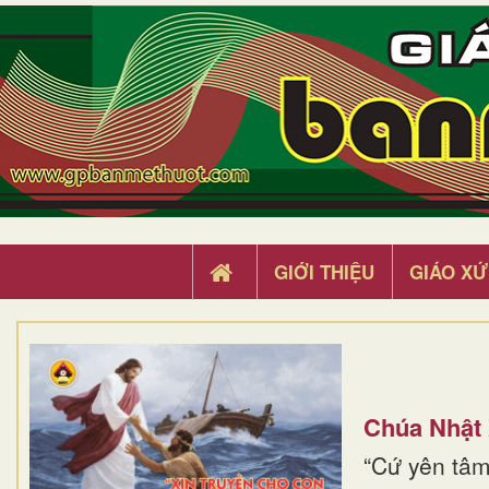
GIỚI THIỆU
GIÁO XỨ
Chúa Nhật
“Cứ yên tâm