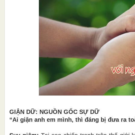
GIẬN DỮ: NGUỒN GỐC SỰ DỮ
“Ai giận anh em mình, thì đáng bị đưa ra toà