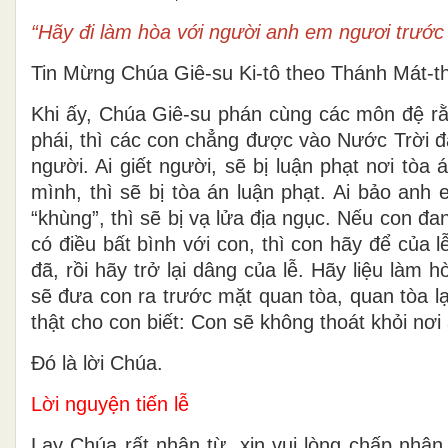
“Hãy đi làm hòa với người anh em ngươi trước 
Tin Mừng Chúa Giê-su Ki-tô theo Thánh Mát-t
Khi ấy, Chúa Giê-su phán cùng các môn đệ rằn
phái, thì các con chẳng được vào Nước Trời 
người. Ai giết người, sẽ bị luận phạt nơi tò
mình, thì sẽ bị tòa án luận phạt. Ai bảo anh 
“khùng”, thì sẽ bị vạ lửa địa ngục. Nếu con 
có điều bất bình với con, thì con hãy để của 
đã, rồi hãy trở lại dâng của lễ. Hãy liệu làm 
sẽ đưa con ra trước mặt quan tòa, quan tòa lạ
thật cho con biết: Con sẽ không thoát khỏi nơi
Ðó là lời Chúa.
Lời nguyện tiến lễ
Lạy Chúa rất nhân từ, xin vui lòng chấp nhận