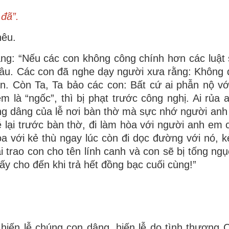
đã”.
hêu.
g: “Nếu các con không công chính hơn các luật s
đâu. Các con đã nghe dạy người xưa rằng: Không 
a án. Còn Ta, Ta bảo các con: Bất cứ ai phẫn nộ v
em là “ngốc”, thì bị phạt trước công nghị. Ai rủa 
đang dâng của lễ nơi bàn thờ mà sực nhớ người an
lễ lại trước bàn thờ, đi làm hòa với người anh em 
hòa với kẻ thù ngay lúc còn đi dọc đường với nó, k
i trao con cho tên lính canh và con sẽ bị tống ngụ
 ấy cho đến khi trả hết đồng bạc cuối cùng!”
 hiến lễ chúng con dâng, hiến lễ do tình thương C