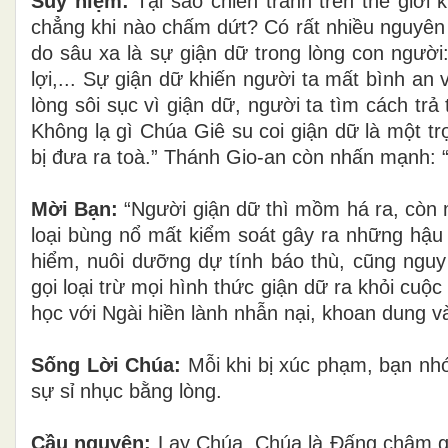
Suy niệm:
Tại sao chiến tranh trên thế giới
chẳng khi nào chấm dứt? Có rất nhiều nguyên 
do sâu xa là sự giận dữ trong lòng con người
lợi,... Sự giận dữ khiến người ta mất bình an 
lòng sôi sục vì giận dữ, người ta tìm cách trả
Không lạ gì Chúa Giê su coi giận dữ là một tr
bị đưa ra toà.” Thánh Gio-an còn nhấn mạnh: “
Mời Bạn:
“Người giận dữ thì mồm há ra, còn mắ
loại bùng nổ mất kiểm soát gây ra những hậu 
hiểm, nuôi dưỡng dự tính báo thù, cũng ng
gọi loại trừ mọi hình thức giận dữ ra khỏi cuộc
học với Ngài hiền lành nhẫn nại, khoan dung và
Sống Lời Chúa:
Mỗi khi bị xúc phạm, bạn nhớ
sự sỉ nhục bằng lòng.
Cầu nguyện:
Lạy Chúa, Chúa là Đấng chậm giậ