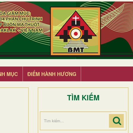
NH MỤC
ĐIỂM HÀNH HƯƠNG
TÌM KIẾM