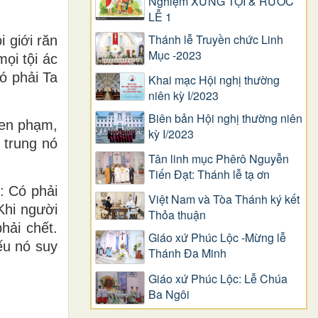
Nghiệm XƯNG TỘI & RƯỚC
LỄ 1
Thánh lễ Truyền chức Linh
 giới răn
Mục -2023
ọi tội ác
ó phải Ta
Khai mạc Hội nghị thường
niên kỳ I/2023
Biên bản Hội nghị thường niên
uen phạm,
kỳ I/2023
 trung nó
Tân linh mục Phêrô Nguyễn
Tiến Đạt: Thánh lễ tạ ơn
: Có phải
Việt Nam và Tòa Thánh ký kết
Khi người
Thỏa thuận
hải chết.
Giáo xứ Phúc Lộc -Mừng lễ
ếu nó suy
Thánh Đa Minh
Giáo xứ Phúc Lộc: Lễ Chúa
Ba Ngôi