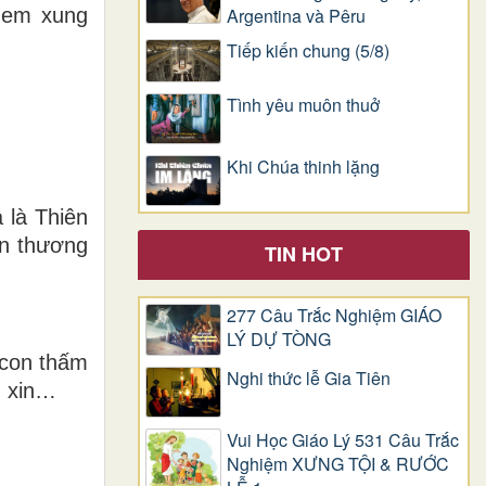
ị em xung
Argentina và Pêru
Tiếp kiến chung (5/8)
Tình yêu muôn thuở
Khi Chúa thinh lặng
 là Thiên
in thương
TIN HOT
277 Câu Trắc Nghiệm GIÁO
LÝ DỰ TÒNG
 con thấm
Nghi thức lễ Gia Tiên
u xin…
Vui Học Giáo Lý 531 Câu Trắc
Nghiệm XƯNG TỘI & RƯỚC