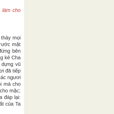
ã làm cho
 thảy mọi
trước mặt
 đứng bên
ng kẻ Cha
o dựng vũ
ơi đã tiếp
các ngươi
ói mà cho
 cho mặc;
 đáp lại:
ất của Ta