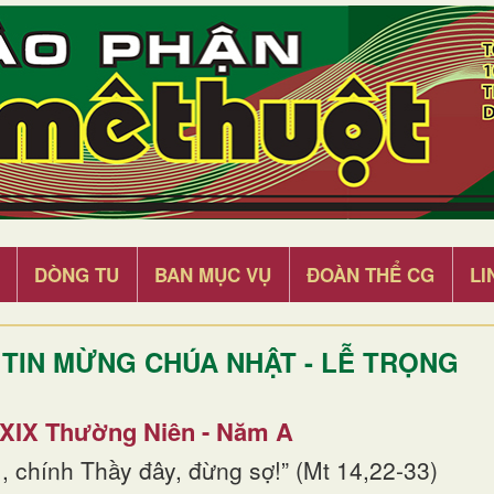
DÒNG TU
BAN MỤC VỤ
ĐOÀN THỂ CG
LI
TIN MỪNG CHÚA NHẬT - LỄ TRỌNG
 XIX Thường Niên - Năm A
, chính Thầy đây, đừng sợ!” (Mt 14,22-33)