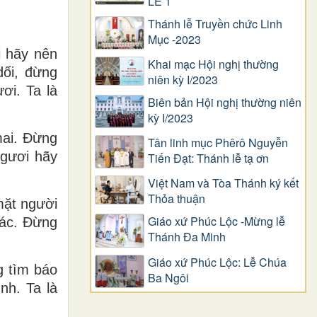
LỄ 1
Thánh lễ Truyền chức Linh
Mục -2023
i hãy nên
Khai mạc Hội nghị thường
dối, đừng
niên kỳ I/2023
ơi. Ta là
Biên bản Hội nghị thường niên
kỳ I/2023
mai. Ðừng
Tân linh mục Phêrô Nguyễn
ngươi hãy
Tiến Đạt: Thánh lễ tạ ơn
Việt Nam và Tòa Thánh ký kết
Thỏa thuận
mặt người
Giáo xứ Phúc Lộc -Mừng lễ
hác. Ðừng
Thánh Đa Minh
Giáo xứ Phúc Lộc: Lễ Chúa
g tìm báo
Ba Ngôi
nh. Ta là