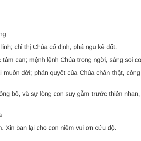
ống
inh; chỉ thị Chúa cố định, phá ngu kẻ dốt.
c tâm can; mệnh lệnh Chúa trong ngời, sáng soi c
i muôn đời; phán quyết của Chúa chân thật, công
ng bố, và sự lòng con suy gẫm trước thiên nhan,
a
h. Xin ban lại cho con niềm vui ơn cứu độ.