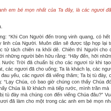
anh em bé mọn nhất của Ta đây, là các ngươi đ
u.
g: “Khi Con Người đến trong vinh quang, có hết
y linh của Người. Muôn dân sẽ được tập họp lại 
 tử tách chiên ra khỏi dê. Chiên thì Người cho
 với những người bên hữu rằng: “Hãy đến, hỡi nhữ
à Nước Trời đã chuẩn bị cho các ngươi từ khi tạ
át, các ngươi đã cho uống; Ta là khách lạ, các ngư
 đau yếu, các ngươi đã viếng thăm; Ta bị tù đày, 
ng: “Lạy Chúa, có bao giờ chúng con thấy Chúa đ
hấy Chúa là lữ khách mà tiếp rước, mình trần mà
bị tù đày mà chúng con đến viếng Chúa đâu?” Vua
gươi đã làm cho một trong các anh em bé mọn nh