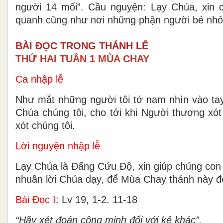
người 14 mối”. Cầu nguyện: Lạy Chúa, xin 
quanh cũng như nơi những phận người bé nh
BÀI ĐỌC TRONG THÁNH LỄ
THỨ HAI TUẦN 1 MÙA CHAY
Ca nhập lễ
Như mắt những người tôi tớ nam nhìn vào tay
Chúa chúng tôi, cho tới khi Người thương xót
xót chúng tôi.
Lời nguyện nhập lễ
Lạy Chúa là Ðấng Cứu Ðộ, xin giúp chúng con 
nhuần lời Chúa dạy, để Mùa Chay thánh này đ
Bài Ðọc I
: Lv 19, 1-2. 11-18
“Hãy xét đoán công minh đối với kẻ khác”.