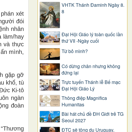
VHTK Thánh Đaminh Ngày 8.
8
 phán xét
người đói
bệnh nhân
Đại Hội Giáo lý toàn quốc lần
a làm/hay
thứ VII -Ngày cuối
n và thực
Từ bỏ mình?
 ẩn mình,
Có dừng chân nhưng không
đứng lại
nh gặp gỡ
Trực tuyến Thánh lễ Bế mạc
u khổ, tù
Đại Hội Giáo Lý
Đức Ki-tô
muôn ngàn
Thông điệp Magnifica
Humanitas
cộng đoàn
Bài hát chủ đề ĐH Giới trẻ TG
Seoul 2027
 “Thương
ĐTC sẽ tông du Uruguay,