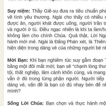
Suy niệm:
Thầy Giê-su đưa ra tiêu chuẩn phán
về tình yêu thương. Ngài cho thấy có nhiều 
được ăn, người khát được uống, người trần t
và người ở tù. Điều ngạc nhiên là khi ta làm
không làm cho chính Chúa. Quả thật, Lời Ng
hành mới mẻ. Ngài là Đấng Phán xét, là Thiên
hiện diện trong dáng vẻ của những người bé n
Mời Bạn:
Khi bạn nghiêm túc suy gẫm đoạn 
bằng một đôi mắt mới; bạn sẽ “chạnh lòng thư
tội, thất nghiệp, lâm cảnh khốn cùng, và mang
vẫn ở đó trong từng phận người. Người tiếp
dáng vẻ, vấn đề là bạn có đủ nhạy bén để n
mình?
Sống Lời Chúa:
Bạn chọn và thực hành một