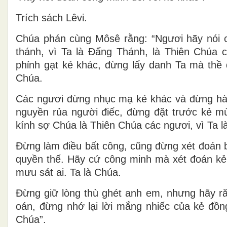
Trích sách Lêvi.
Chúa phán cùng Môsê rằng: “Ngươi hãy nói c
thánh, vì Ta là Ðấng Thánh, là Thiên Chúa 
phỉnh gạt kẻ khác, đừng lấy danh Ta mà thề
Chúa.
Các ngươi đừng nhục mạ kẻ khác và đừng hà 
nguyền rủa người điếc, đừng đặt trước kẻ m
kính sợ Chúa là Thiên Chúa các ngươi, vì Ta l
Ðừng làm điều bất công, cũng đừng xét đoán 
quyền thế. Hãy cứ công minh mà xét đoán k
mưu sát ai. Ta là Chúa.
Ðừng giữ lòng thù ghét anh em, nhưng hãy ră
oán, đừng nhớ lại lời mắng nhiếc của kẻ đồ
Chúa”.