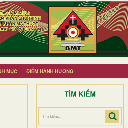
NH MỤC
ĐIỂM HÀNH HƯƠNG
TÌM KIẾM