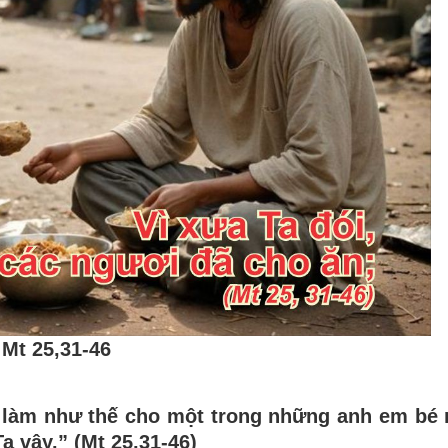
Mt 25,31-46
i làm như thế cho một trong những anh em bé 
a vậy.” (Mt 25,31-46)