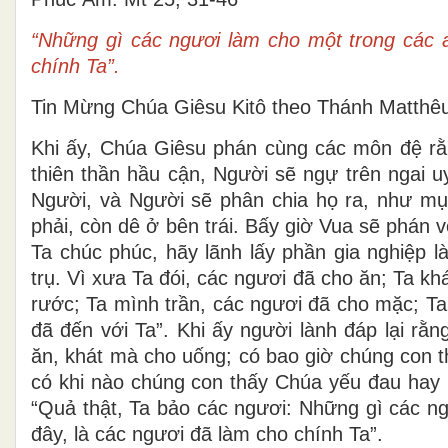
“Những gì các ngươi làm cho một trong các 
chính Ta”.
Tin Mừng Chúa Giêsu Kitô theo Thánh Matthê
Khi ấy, Chúa Giêsu phán cùng các môn đệ rằn
thiên thần hầu cận, Người sẽ ngự trên ngai u
Người, và Người sẽ phân chia họ ra, như mục
phải, còn dê ở bên trái. Bấy giờ Vua sẽ phán
Ta chúc phúc, hãy lãnh lấy phần gia nghiệp l
trụ. Vì xưa Ta đói, các ngươi đã cho ăn; Ta kh
rước; Ta mình trần, các ngươi đã cho mặc; Ta
đã đến với Ta”. Khi ấy người lành đáp lại rằ
ăn, khát mà cho uống; có bao giờ chúng con t
có khi nào chúng con thấy Chúa yếu đau hay 
“Quả thật, Ta bảo các ngươi: Những gì các n
đây, là các ngươi đã làm cho chính Ta”.