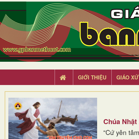
GIỚI THIỆU
GIÁO XỨ
Chúa Nhật
“Cứ yên tâm