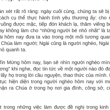
 xét rất rõ ràng: ngày cuối cùng, chúng ta sẽ bị
cách cụ thể thực hành tình yêu thương ấy: cho 
ruồng được mặc, tiếp đón khách lạ, thăm viếng 
/hay không làm cho “những người bé nhỏ nhất” là t
ài hôm nay đưa ta vào trong một mối tương qua
 Chúa làm người; Ngài cũng là người nghèo, Ngài
hỏ quanh ta.
Tin Mừng hôm nay, bạn sẽ nhìn người nghèo mì
ơng” khi nghe, đọc tin tức về một người nào đó đa
 lấy họ trong lời cầu nguyện, thao thức của mình. 
 tục hiện diện trong người nghèo hôm nay với 
hận ra Chúa ở trong họ nơi gia đình, công sở, 
 trong những việc làm được đề nghị trong kinh