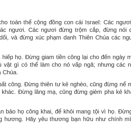
ho toàn thể cộng đồng con cái Israel: Các ngươ
các ngươi. Các ngươi đừng trộm cắp, đừng nói 
 dối, và đừng xúc phạm danh Thiên Chúa các ngư
hiếp họ. Ðừng giam tiền công lại cho đến ngày 
ù vật gì có thể làm cho nó vấp ngã; nhưng các 
à Chúa.
bất công. Ðừng thiên tư kẻ nghèo, cũng đừng nể 
ẻ khác. Ðừng lăng mạ, cũng đừng gièm pha kẻ k
n bảo họ công khai, để khỏi mang tội vì họ. Ðừn
ng hương. Hãy yêu thương bạn hữu như chính mì