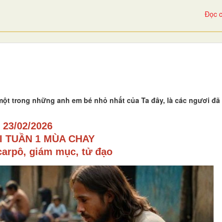
Đọc c
một trong những anh em bé nhỏ nhất của Ta đây, là các ngươi đã
23/02/2026
I TUẦN 1 MÙA CHAY
arpô, giám mục, tử đạo