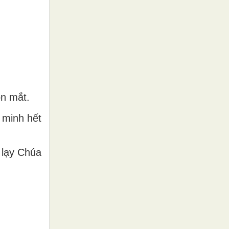
on mắt.
 minh hết
 lạy Chúa