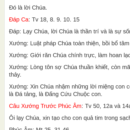
Ðó là lời Chúa.
Ðáp Ca
: Tv 18, 8. 9. 10. 15
Ðáp: Lạy Chúa, lời Chúa là thần trí và là sự s
Xướng: Luật pháp Chúa toàn thiện, bồi bổ tâm l
Xướng: Giới răn Chúa chính trực, làm hoan lạ
Xướng: Lòng tôn sợ Chúa thuần khiết, còn mã
thảy.
Xướng: Xin Chúa nhậm những lời miệng con cô
là Ðá tảng, là Ðấng Cứu Chuộc con.
Câu Xướng Trước Phúc Âm
: Tv 50, 12a và 14
Ôi lạy Chúa, xin tạo cho con quả tim trong sạc
Phúc Âm: Mt 25, 31-46