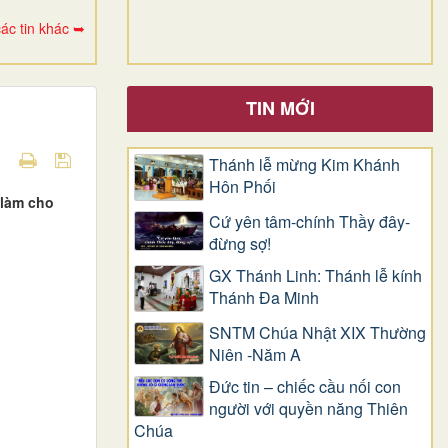
ác tin khác ➥
TIN MỚI
Thánh lễ mừng Kim Khánh
Hôn Phối
 làm cho
Cứ yên tâm-chính Thầy đây-
đừng sợ!
GX Thánh Linh: Thánh lễ kính
Thánh Đa Minh
SNTM Chúa Nhật XIX Thường
Niên -Năm A
Đức tin – chiếc cầu nối con
người với quyền năng Thiên
Chúa