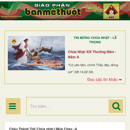
TRANG NHẤT
GIỚI THIỆU
GIÁO XỨ
TIN MỪNG CHÚA NHẬT - LỄ
DÒNG TU
TRỌNG
BAN MỤC VỤ
Chúa Nhật XIX Thường Niên -
Năm A
ĐOÀN THỂ CG
“Cứ yên tâm, chính Thầy đây, đừng
sợ!” (Mt 14,22-33)
LINH MỤC
Đọc các tin khác ➥
ĐIỂM HÀNH HƯƠNG
Chầu Thánh Thể Chúa nhật I Mùa Chay -A