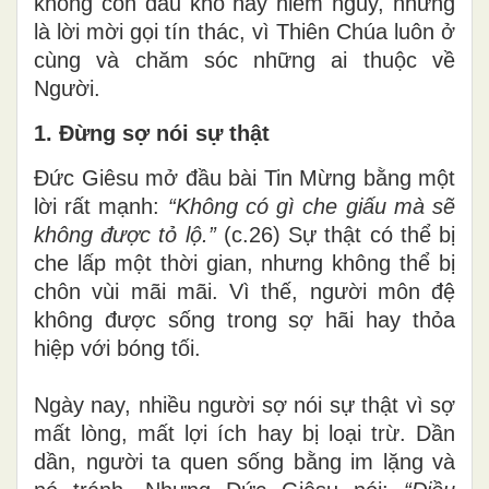
không còn đau khổ hay hiểm nguy, nhưng
là lời mời gọi tín thác, vì Thiên Chúa luôn ở
cùng và chăm sóc những ai thuộc về
Người.
1. Đừng sợ nói sự thật
Đức Giêsu mở đầu bài Tin Mừng bằng một
lời rất mạnh:
“Không có gì che giấu mà sẽ
không được tỏ lộ.”
(c.26) Sự thật có thể bị
che lấp một thời gian, nhưng không thể bị
chôn vùi mãi mãi. Vì thế, người môn đệ
không được sống trong sợ hãi hay thỏa
hiệp với bóng tối.
Ngày nay, nhiều người sợ nói sự thật vì sợ
mất lòng, mất lợi ích hay bị loại trừ. Dần
dần, người ta quen sống bằng im lặng và