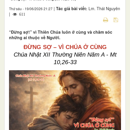
|
Tác giả bài viết:
Lm. Thái Nguyên
Thứ sáu - 19/06/2026 21:27
|
611
“Đừng sợ!” vì Thiên Chúa luôn ở cùng và chăm sóc
những ai thuộc về Người.
ĐỪNG SỢ – VÌ CHÚA Ở CÙNG
Chúa Nhật XII Thường Niên Năm A - Mt
10,26-33