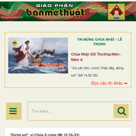
TRANG NHẤT
GIỚI THIỆU
GIÁO XỨ
TIN MỪNG CHÚA NHẬT - LỄ
DÒNG TU
TRỌNG
BAN MỤC VỤ
Chúa Nhật XIX Thường Niên -
Năm A
ĐOÀN THỂ CG
“Cứ yên tâm, chính Thầy đây, đừng
sợ!” (Mt 14,22-33)
LINH MỤC
Đọc các tin khác ➥
ĐIỂM HÀNH HƯƠNG
“Đừng sợ!” vì Chúa ở cùng (Mt 10,26-33)