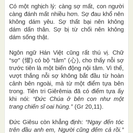
Có một nghịch lý: càng sợ mất, con người
càng đánh mất nhiều hơn. Sợ đau khổ nên
không dám yêu. Sợ thất bại nên không
dám dấn thân. Sợ bị từ chối nên không
dám sống thật.
Ngôn ngữ Hán Việt cũng rất thú vị. Chữ
“sợ” (懼) có bộ “tâm” (心), cho thấy nỗi sợ
trước tiên là một biến động nội tâm. Vì thế,
vượt thắng nỗi sợ không bắt đầu từ hoàn
cảnh bên ngoài, mà từ một điểm tựa bên
trong. Tiên tri Giêrêmia đã có điểm tựa ấy
khi nói:
“Đức Chúa ở bên con như một
trang chiến sĩ oai hùng.”
(Gr 20,11).
Đức Giêsu còn khẳng định:
“Ngay đến tóc
trên đầu anh em, Người cũng đếm cả rồi.”