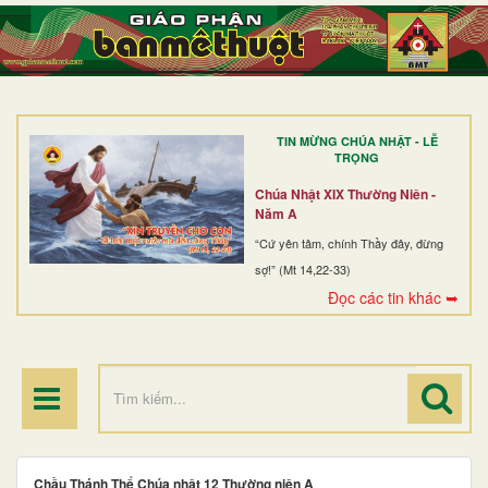
TRANG NHẤT
GIỚI THIỆU
GIÁO XỨ
TIN MỪNG CHÚA NHẬT - LỄ
DÒNG TU
TRỌNG
BAN MỤC VỤ
Chúa Nhật XIX Thường Niên -
Năm A
ĐOÀN THỂ CG
“Cứ yên tâm, chính Thầy đây, đừng
sợ!” (Mt 14,22-33)
LINH MỤC
Đọc các tin khác ➥
ĐIỂM HÀNH HƯƠNG
Chầu Thánh Thể Chúa nhật 12 Thường niên A