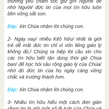
thương yêu chăm sóc giữ gìn Người/ để
nhờ Người/ đức tin của mọi tín hữu luôn
bền vững sắt son.
Đáp:
Xin Chúa nhậm lời chúng con.
2- Ngày nay/ nhiều Kitô hữu/ nhất là giới
trẻ dễ mất đức tin chỉ vì vốn liếng giáo lý
không đủ./ Chúng ta hiệp lời cầu xin cho
các tín hữu biết tận dùng thời giờ
Chúa
ban/ để học hỏi sâu rộng giáo lý của Chúa/
nhờ đó đức tin của họ ngày càng
vững
chắc và trưởng thành hơn.
Đáp:
Xin Chúa nhậm lời chúng con.
3- Nhiều tín hữu hiểu một cách đơn giản
rằng/ tin là giữ một số lề luật của Chúa và