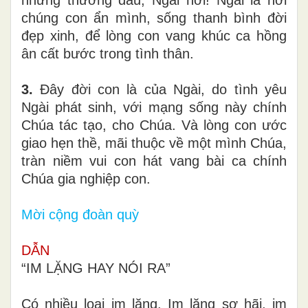
những thương đau, Ngài hỡi! Ngài là nơi
chúng con ẩn mình, sống thanh bình đời
đẹp xinh, để lòng con vang khúc ca hồng
ân cất bước trong tình thân.
3.
Đây đời con là của Ngài, do tình yêu
Ngài phát sinh, với mạng sống này chính
Chúa tác tạo, cho Chúa. Và lòng con ước
giao hẹn thề, mãi thuộc về một mình Chúa,
tràn niềm vui con hát vang bài ca chính
Chúa gia nghiệp con.
Mời cộng đoàn quỳ
DẪN
“IM LẶNG HAY NÓI RA”
Có nhiều loại im lặng. Im lặng sợ hãi, im