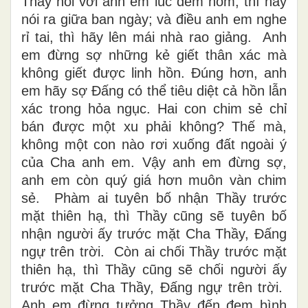
Thầy nói với anh em lúc đêm hôm, thì hãy
nói ra giữa ban ngày; và điều anh em nghe
rỉ tai, thì hãy lên mái nhà rao giảng. Anh
em đừng sợ những kẻ giết thân xác mà
không giết được linh hồn. Ðúng hơn, anh
em hãy sợ Ðấng có thể tiêu diệt cả hồn lẫn
xác trong hỏa ngục. Hai con chim sẻ chỉ
bán được một xu phải không? Thế mà,
không một con nào rơi xuống đất ngoài ý
của Cha anh em. Vậy anh em đừng sợ,
anh em còn quý giá hơn muôn vàn chim
sẻ. Phàm ai tuyên bố nhận Thầy trước
mặt thiên hạ, thì Thầy cũng sẽ tuyên bố
nhận người ấy trước mặt Cha Thầy, Ðấng
ngự trên trời. Còn ai chối Thầy trước mặt
thiên hạ, thì Thầy cũng sẽ chối người ấy
trước mặt Cha Thầy, Ðấng ngự trên trời.
Anh em đừng tưởng Thầy đến đem bình