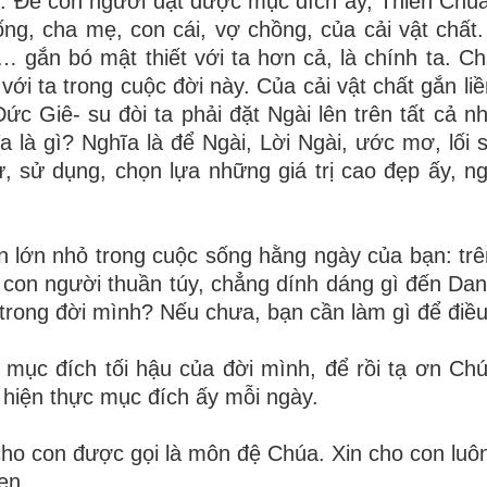
c. Để con người đạt được mục đích ấy, Thiên Chú
ng, cha mẹ, con cái, vợ chồng, của cải vật chất
… gắn bó mật thiết với ta hơn cả, là chính ta. C
với ta trong cuộc đời này. Của cải vật chất gắn li
ức Giê- su đòi ta phải đặt Ngài lên trên tất cả nh
a là gì? Nghĩa là để Ngài, Lời Ngài, ước mơ, lối 
, sử dụng, chọn lựa những giá trị cao đẹp ấy, n
n lớn nhỏ trong cuộc sống hằng ngày của bạn: trên
 con người thuần túy, chẳng dính dáng gì đến Da
 trong đời mình? Nếu chưa, bạn cần làm gì để điều
ề mục đích tối hậu của đời mình, để rồi tạ ơn Ch
 hiện thực mục đích ấy mỗi ngày.
ho con được gọi là môn đệ Chúa. Xin cho con luôn
en.