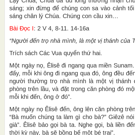
Lạy Chúa, Chúa đã dủ lòng thương nhận chú
sáng; xin đừng để chúng con sa vào cảnh tối
sáng chân lý Chúa. Chúng con cầu xin…
Bài Ðọc I
: 2 V 4, 8-11. 14-16a
“Người đến trọ nhà mình, là một vị thánh của 
Trích sách Các Vua quyển thứ hai.
Một ngày nọ, Êlisê đi ngang qua miền Sunam.
đấy, mỗi khi ông đi ngang qua đó, ông đều đến
người thường trọ nhà mình là một vị thánh
phòng trên lầu, và đặt trong căn phòng đó mộ
mỗi khi đến, ông ở đó”.
Một ngày nọ Êlisê đến, ông lên căn phòng trên 
“Bà muốn chúng ta làm gì cho bà?” Giêzê nói 
già”. Êlisê bảo gọi bà ta. Nghe gọi, bà liền 
thời kỳ này, bà sẽ bồng bế một bé trai”.