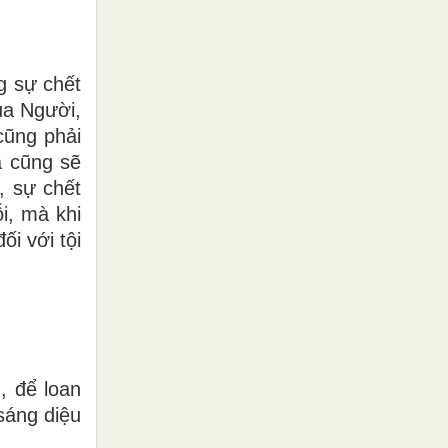
g sự chết
ủa Người,
cũng phải
a cũng sẽ
, sự chết
i, mà khi
i với tội
, để loan
sáng diệu