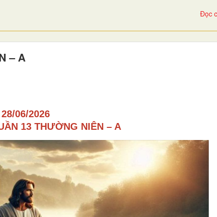
Đọc c
N – A
28/06/2026
UẦN 13 THƯỜNG NIÊN – A