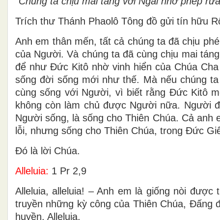
“Chúng ta chịu mai táng với Ngài nhờ phép rửa
Trích thư Thánh Phaolô Tông đồ gửi tín hữu 
Anh em thân mến, tất cả chúng ta đã chịu phép
của Người. Và chúng ta đã cùng chịu mai táng
để như Ðức Kitô nhờ vinh hiển của Chúa Cha m
sống đời sống mới như thế. Mà nếu chúng ta đ
cùng sống với Người, vì biết rằng Ðức Kitô m
không còn làm chủ được Người nữa. Người đã c
Người sống, là sống cho Thiên Chúa. Cả anh e
lỗi, nhưng sống cho Thiên Chúa, trong Ðức Giê
Ðó là lời Chúa.
Alleluia:
1 Pr 2,9
Alleluia, alleluia! – Anh em là giống nòi được
truyền những kỳ công của Thiên Chúa, Đấng đã
huyền. Alleluia.