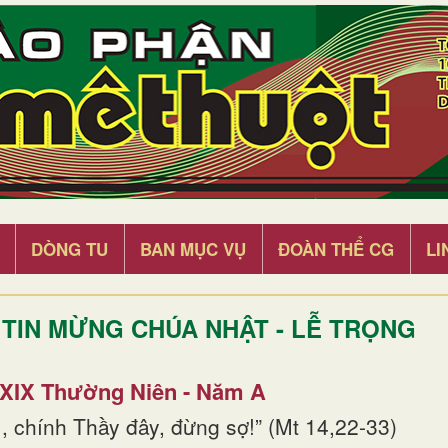
DÒNG TU
BAN MỤC VỤ
ĐOÀN THỂ CG
LI
TIN MỪNG CHÚA NHẬT - LỄ TRỌNG
 XIX Thường Niên - Năm A
, chính Thầy đây, đừng sợ!” (Mt 14,22-33)