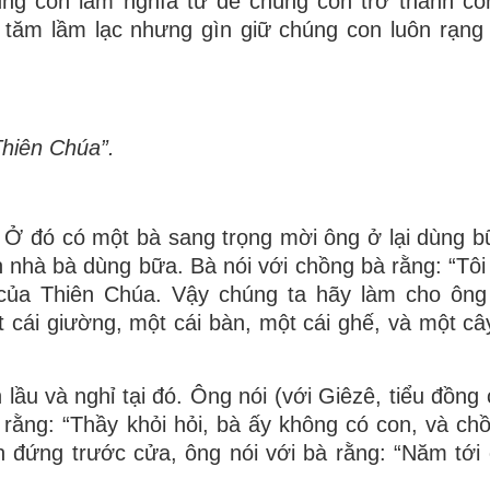
ng con làm nghĩa tử để chúng con trở thành co
 tăm lầm lạc nhưng gìn giữ chúng con luôn rạng
Thiên Chúa”.
 Ở đó có một bà sang trọng mời ông ở lại dùng b
 nhà bà dùng bữa. Bà nói với chồng bà rằng: “Tôi 
 của Thiên Chúa. Vậy chúng ta hãy làm cho ôn
t cái giường, một cái bàn, một cái ghế, và một câ
lầu và nghỉ tại đó. Ông nói (với Giêzê, tiểu đồng 
rằng: “Thầy khỏi hỏi, bà ấy không có con, và ch
đến đứng trước cửa, ông nói với bà rằng: “Năm tới