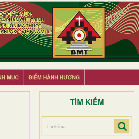
NH MỤC
ĐIỂM HÀNH HƯƠNG
TÌM KIẾM