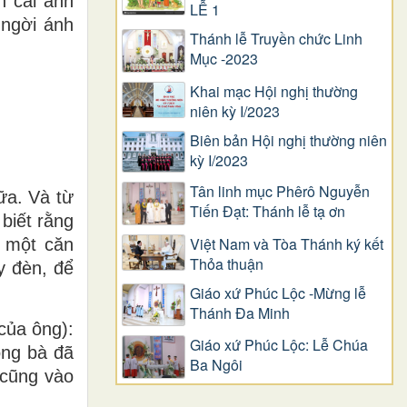
n cái ánh
LỄ 1
 ngời ánh
Thánh lễ Truyền chức Linh
Mục -2023
Khai mạc Hội nghị thường
niên kỳ I/2023
Biên bản Hội nghị thường niên
kỳ I/2023
Tân linh mục Phêrô Nguyễn
ữa. Và từ
Tiến Đạt: Thánh lễ tạ ơn
biết rằng
Việt Nam và Tòa Thánh ký kết
g một căn
Thỏa thuận
y đèn, để
Giáo xứ Phúc Lộc -Mừng lễ
Thánh Đa Minh
của ông):
Giáo xứ Phúc Lộc: Lễ Chúa
ồng bà đã
Ba Ngôi
 cũng vào