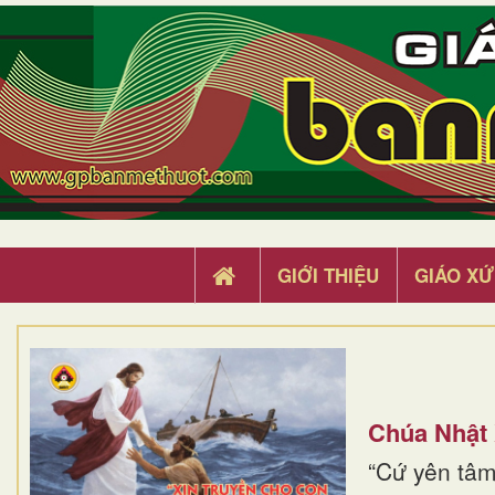
GIỚI THIỆU
GIÁO XỨ
Chúa Nhật
“Cứ yên tâm