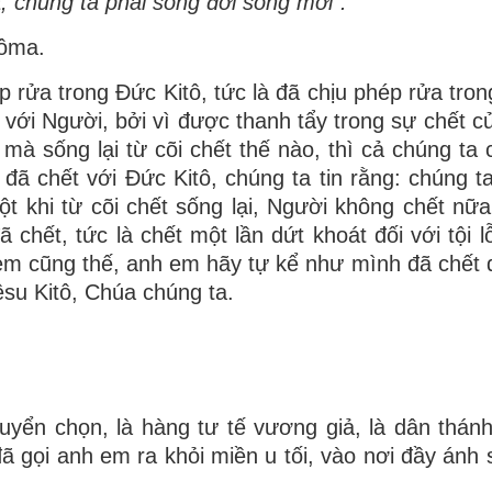
, chúng ta phải sống đời sống mới”.
Rôma.
 rửa trong Ðức Kitô, tức là đã chịu phép rửa tron
 với Người, bởi vì được thanh tẩy trong sự chết c
à sống lại từ cõi chết thế nào, thì cả chúng ta 
ã chết với Ðức Kitô, chúng ta tin rằng: chúng t
ột khi từ cõi chết sống lại, Người không chết nữa
hết, tức là chết một lần dứt khoát đối với tội lỗ
m cũng thế, anh em hãy tự kể như mình đã chết đố
su Kitô, Chúa chúng ta.
 tuyển chọn, là hàng tư tế vương giả, là dân thánh
 gọi anh em ra khỏi miền u tối, vào nơi đầy ánh 