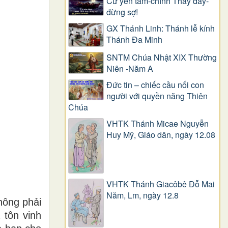
Cứ yên tâm-chính Thầy đây-
đừng sợ!
GX Thánh Linh: Thánh lễ kính
Thánh Đa Minh
SNTM Chúa Nhật XIX Thường
Niên -Năm A
Đức tin – chiếc cầu nối con
người với quyền năng Thiên
Chúa
VHTK Thánh Micae Nguyễn
Huy Mỹ, Giáo dân, ngày 12.08
VHTK Thánh Giacôbê Ðỗ Mai
Năm, Lm, ngày 12.8
hông phải
 tôn vinh