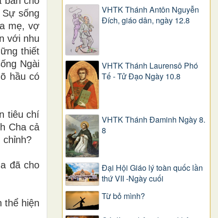
a ban cho
VHTK Thánh Antôn Nguyễn
. Sự sống
Ðích, giáo dân, ngày 12.8
ha mẹ, vợ
ền với nhu
ững thiết
sống Ngài
VHTK Thánh Laurensô Phó
Tế - Tử Đạo Ngày 10.8
gõ hầu có
 tiêu chí
VHTK Thánh Đaminh Ngày 8.
nh Cha cả
8
 chỉnh?
úa đã cho
Đại Hội Giáo lý toàn quốc lần
thứ VII -Ngày cuối
Từ bỏ mình?
 thể hiện