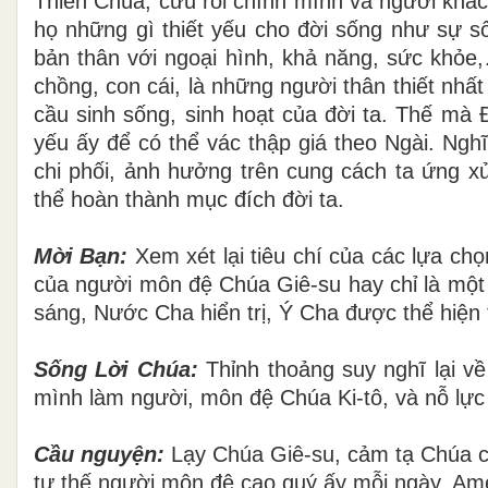
Thiên Chúa, cứu rỗi chính mình và người khá
họ những gì thiết yếu cho đời sống như sự số
bản thân với ngoại hình, khả năng, sức khỏe,
chồng, con cái, là những người thân thiết nhất 
cầu sinh sống, sinh hoạt của đời ta. Thế mà Đ
yếu ấy để có thể vác thập giá theo Ngài. Nghĩ
chi phối, ảnh hưởng trên cung cách ta ứng xử
thể hoàn thành mục đích đời ta.
Mời Bạn:
Xem xét lại tiêu chí của các lựa chọ
của người môn đệ Chúa Giê-su hay chỉ là một
sáng, Nước Cha hiển trị, Ý Cha được thể hiện
Sống Lời Chúa:
Thỉnh thoảng suy nghĩ lại v
mình làm người, môn đệ Chúa Ki-tô, và nỗ lực
Cầu nguyện:
Lạy Chúa Giê-su, cảm tạ Chúa c
tư thế người môn đệ cao quý ấy mỗi ngày. Am