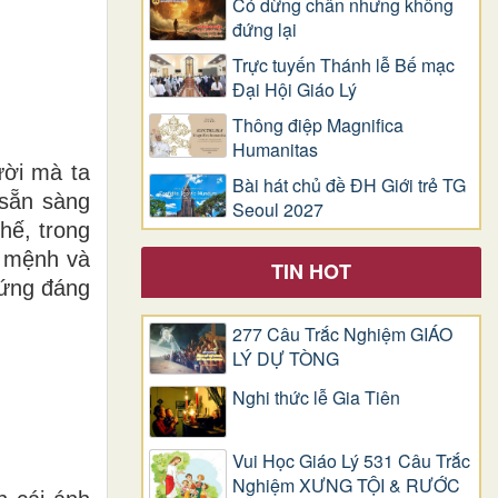
Có dừng chân nhưng không
đứng lại
Trực tuyến Thánh lễ Bế mạc
Đại Hội Giáo Lý
Thông điệp Magnifica
Humanitas
ười mà ta
Bài hát chủ đề ĐH Giới trẻ TG
 sẵn sàng
Seoul 2027
hế, trong
ứ mệnh và
TIN HOT
xứng đáng
277 Câu Trắc Nghiệm GIÁO
LÝ DỰ TÒNG
Nghi thức lễ Gia Tiên
Vui Học Giáo Lý 531 Câu Trắc
Nghiệm XƯNG TỘI & RƯỚC