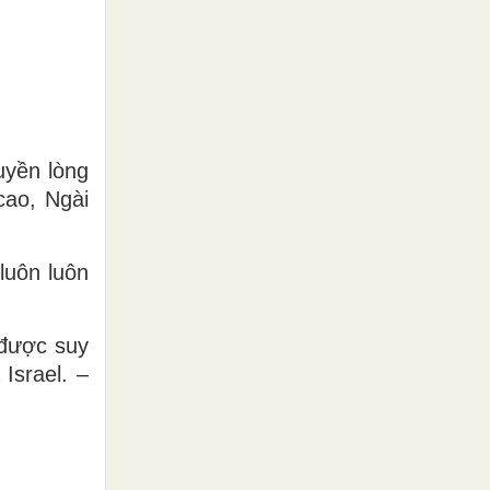
uyền lòng
cao, Ngài
luôn luôn
 được suy
Israel. –