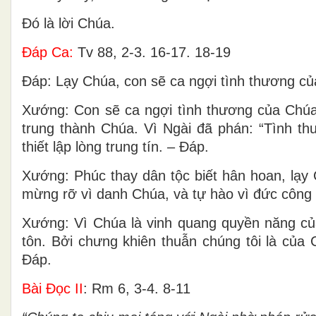
Ðó là lời Chúa.
Ðáp Ca:
Tv 88, 2-3. 16-17. 18-19
Ðáp: Lạy Chúa, con sẽ ca ngợi tình thương củ
Xướng: Con sẽ ca ngợi tình thương của Chúa 
trung thành Chúa. Vì Ngài đã phán: “Tình th
thiết lập lòng trung tín. – Ðáp.
Xướng: Phúc thay dân tộc biết hân hoan, lạy 
mừng rỡ vì danh Chúa, và tự hào vì đức công 
Xướng: Vì Chúa là vinh quang quyền năng củ
tôn. Bởi chưng khiên thuẫn chúng tôi là của 
Ðáp.
Bài Ðọc II
: Rm 6, 3-4. 8-11