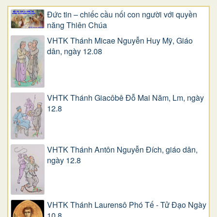
Đức tin – chiếc cầu nối con người với quyền
năng Thiên Chúa
VHTK Thánh Micae Nguyễn Huy Mỹ, Giáo
dân, ngày 12.08
VHTK Thánh Giacôbê Ðỗ Mai Năm, Lm, ngày
12.8
VHTK Thánh Antôn Nguyễn Ðích, giáo dân,
ngày 12.8
VHTK Thánh Laurensô Phó Tế - Tử Đạo Ngày
10.8