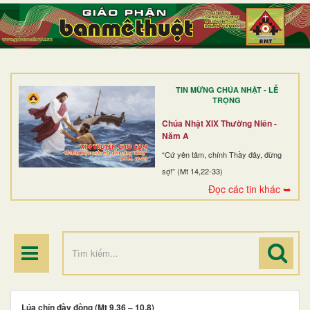
TRANG NHẤT
GIỚI THIỆU
GIÁO XỨ
TIN MỪNG CHÚA NHẬT - LỄ
DÒNG TU
TRỌNG
BAN MỤC VỤ
Chúa Nhật XIX Thường Niên -
Năm A
ĐOÀN THỂ CG
“Cứ yên tâm, chính Thầy đây, đừng
sợ!” (Mt 14,22-33)
LINH MỤC
Đọc các tin khác ➥
ĐIỂM HÀNH HƯƠNG
Lúa chín đầy đồng (Mt 9,36 – 10,8)