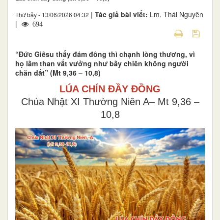
|
Tác giả bài viết:
Lm. Thái Nguyên
Thứ bảy - 13/06/2026 04:32
|
694
“Đức Giêsu thấy đám đông thì chạnh lòng thương, vì
họ lầm than vất vưởng như bầy chiên không người
chăn dắt” (Mt 9,36 – 10,8)
LÚA CHÍN ĐẦY ĐỒNG
Chúa Nhật XI Thường Niên A– Mt 9,36 –
10,8