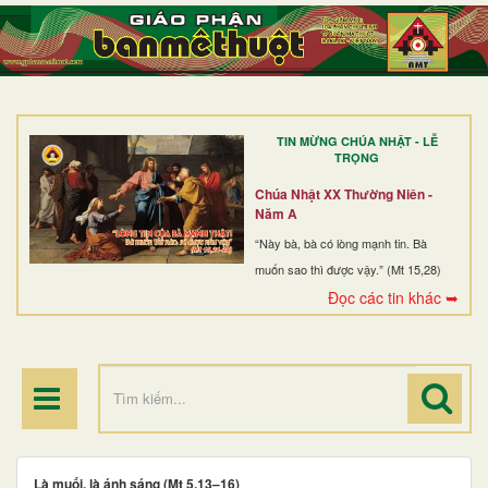
TRANG NHẤT
GIỚI THIỆU
GIÁO XỨ
TIN MỪNG CHÚA NHẬT - LỄ
DÒNG TU
TRỌNG
BAN MỤC VỤ
Chúa Nhật XX Thường Niên -
Năm A
ĐOÀN THỂ CG
“Này bà, bà có lòng mạnh tin. Bà
muốn sao thì được vậy.” (Mt 15,28)
LINH MỤC
Đọc các tin khác ➥
ĐIỂM HÀNH HƯƠNG
Là muối, là ánh sáng (Mt 5,13–16)