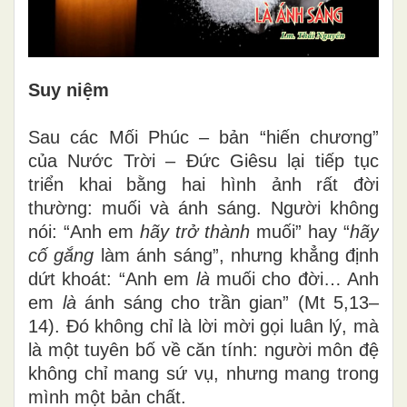
Suy niệm
Sau các Mối Phúc – bản “hiến chương”
của Nước Trời – Đức Giêsu lại tiếp tục
triển khai bằng hai hình ảnh rất đời
thường: muối và ánh sáng. Người không
nói: “Anh em
hãy trở thành
muối” hay “
hãy
cố gắng
làm ánh sáng”, nhưng khẳng định
dứt khoát: “Anh em
là
muối cho đời… Anh
em
là
ánh sáng cho trần gian” (Mt 5,13–
14). Đó không chỉ là lời mời gọi luân lý, mà
là một tuyên bố về căn tính: người môn đệ
không chỉ mang sứ vụ, nhưng mang trong
mình một bản chất.