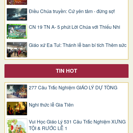
Điều Chúa truyền: Cứ yên tâm - đừng sợ!
CN 19 TN A- 5 phút Lời Chúa với Thiếu Nhi
Giáo xứ Ea Tul: Thánh lễ ban bí tích Thêm sức
TIN HOT
277 Câu Trắc Nghiệm GIÁO LÝ DỰ TÒNG
Nghi thức lễ Gia Tiên
Vui Học Giáo Lý 531 Câu Trắc Nghiệm XƯNG
TỘI & RƯỚC LỄ 1