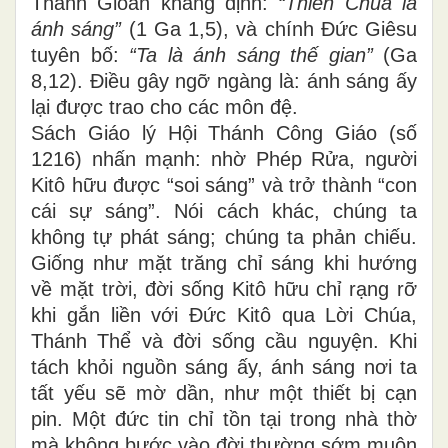
Thánh Gioan khẳng định:
“Thiên Chúa là
ánh sáng”
(1 Ga 1,5), và chính Đức Giêsu
tuyên bố:
“Ta là ánh sáng thế gian”
(Ga
8,12). Điều gây ngỡ ngàng là: ánh sáng ấy
lại được trao cho các môn đệ.
Sách Giáo lý Hội Thánh Công Giáo (số
1216) nhấn mạnh: nhờ Phép Rửa, người
Kitô hữu được “soi sáng” và trở thành “con
cái sự sáng”. Nói cách khác, chúng ta
không tự phát sáng; chúng ta phản chiếu.
Giống như mặt trăng chỉ sáng khi hướng
về mặt trời, đời sống Kitô hữu chỉ rạng rỡ
khi gắn liền với Đức Kitô qua Lời Chúa,
Thánh Thể và đời sống cầu nguyện. Khi
tách khỏi nguồn sáng ấy, ánh sáng nơi ta
tất yếu sẽ mờ dần, như một thiết bị cạn
pin. Một đức tin chỉ tồn tại trong nhà thờ
mà không bước vào đời thường sớm muộn