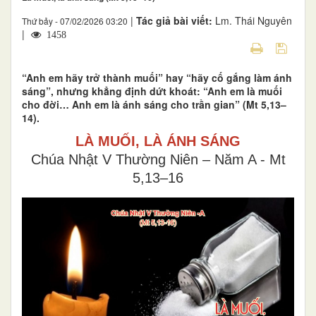
|
Tác giả bài viết:
Lm. Thái Nguyên
Thứ bảy - 07/02/2026 03:20
|
1458
“Anh em hãy trở thành muối” hay “hãy cố gắng làm ánh
sáng”, nhưng khẳng định dứt khoát: “Anh em là muối
cho đời… Anh em là ánh sáng cho trần gian” (Mt 5,13–
14).
LÀ MUỐI, LÀ ÁNH SÁNG
Chúa Nhật V Thường Niên – Năm A - Mt
5,13–16