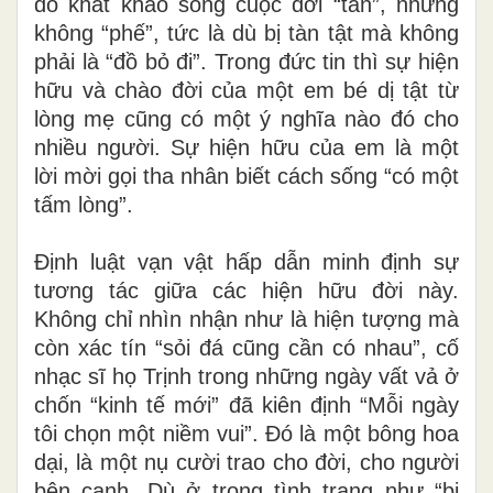
đó khát khao sống cuộc đời “tàn”, nhưng
không “phế”, tức là dù bị tàn tật mà không
phải là “đồ bỏ đi”. Trong đức tin thì sự hiện
hữu và chào đời của một em bé dị tật từ
lòng mẹ cũng có một ý nghĩa nào đó cho
nhiều người.
S
ự hiện hữu của em là một
lời mời gọi tha nhân biết cách sống “có một
tấm lòng”.
Định luật vạn vật hấp dẫn minh định sự
tương tác giữa các hiện hữu đời này.
Không chỉ nhìn nhận như là hiện tượng mà
còn xác tín “sỏi đá cũng cần có nhau”, cố
nhạc sĩ họ Trịnh trong những ngày vất vả ở
chốn “kinh tế mới” đã kiên định “Mỗi ngày
tôi chọn một niềm vui”. Đó là một bông hoa
dại, là một nụ cười trao cho đời, cho người
bên cạnh. Dù ở trong tình trạng như “bị