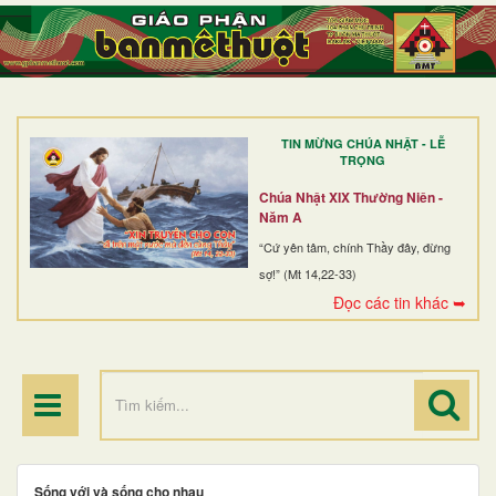
TRANG NHẤT
GIỚI THIỆU
GIÁO XỨ
TIN MỪNG CHÚA NHẬT - LỄ
DÒNG TU
TRỌNG
BAN MỤC VỤ
Chúa Nhật XIX Thường Niên -
Năm A
ĐOÀN THỂ CG
“Cứ yên tâm, chính Thầy đây, đừng
sợ!” (Mt 14,22-33)
LINH MỤC
Đọc các tin khác ➥
ĐIỂM HÀNH HƯƠNG
Sống với và sống cho nhau