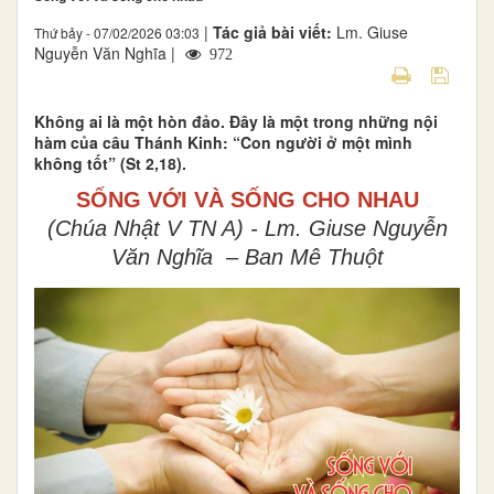
|
Tác giả bài viết:
Lm. Giuse
Thứ bảy - 07/02/2026 03:03
Nguyễn Văn Nghĩa |
972
Không ai là một hòn đảo. Đây là một trong những nội
hàm của câu Thánh Kinh: “Con người ở một mình
không tốt” (St 2,18).
SỐNG VỚI VÀ SỐNG CHO
NHAU
(Chúa Nhật V TN A) - Lm. Giuse Nguyễn
Văn Nghĩa – Ban Mê Thuột