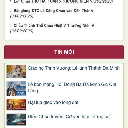
(06/02/2026)
Lời Chúa THỨ HAI TUẦN 5 THƯỜNG NIÊN
Bài giảng ĐTC Lễ Dâng Chúa vào Đền Thánh
(03/02/2026)
Chầu Thánh Thể Chúa Nhật V Thường Niên A
(02/02/2026)
TIN MỚI
Giáo họ Trinh Vương: Lễ kính Thánh Đa Minh
Lễ bổn mạng Hội Dòng Ba Đa Minh Gx. Chi
Lăng
Hạt lúa gieo vào lòng đất
Điều Chúa truyền: Cứ yên tâm - đừng sợ!