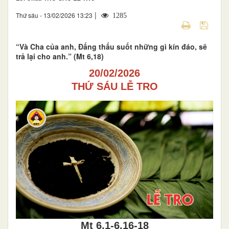
|
Thứ sáu - 13/02/2026 13:23
1285
“Và Cha của anh, Đấng thấu suốt những gì kín đáo, sẽ
trả lại cho anh.” (Mt 6,18)
20/02/2026
THỨ SÁU LỄ TRO
Mt 6,1-6.16-18