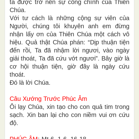
ta được trở nên sự công chính của Thiên
Chúa.
Với tư cách là những cộng sự viên của
Người, chúng tôi khuyên anh em đừng
nhận lấy ơn của Thiên Chúa một cách vô
hiệu. Quả thật Chúa phán: “Dịp thuận tiện
đến rồi, Ta đã nhậm lời ngươi, vào ngày
giải thoát, Ta đã cứu vớt ngươi”. Bây giờ là
cơ hội thuận tiện, giờ đây là ngày cứu
thoát.
Ðó là lời Chúa.
Câu Xướng Trước Phúc Âm
Ôi lạy Chúa, xin tạo cho con quả tim trong
sạch. Xin ban lại cho con niềm vui ơn cứu
độ.
PHÚC ÂM
: Mt 6, 1-6. 16-18