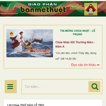
TRANG NHẤT
GIỚI THIỆU
GIÁO XỨ
TIN MỪNG CHÚA NHẬT - LỄ
DÒNG TU
TRỌNG
BAN MỤC VỤ
Chúa Nhật XIX Thường Niên -
Năm A
ĐOÀN THỂ CG
“Cứ yên tâm, chính Thầy đây, đừng
sợ!” (Mt 14,22-33)
LINH MỤC
Đọc các tin khác ➥
ĐIỂM HÀNH HƯƠNG
Lời Chúa THỨ SÁU LỄ TRO