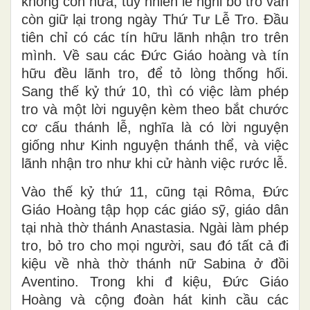
không còn nữa, tuy nhiên lễ nghi bỏ tro vẫn
còn giữ lại trong ngày Thứ Tư Lễ Tro. Ðầu
tiên chỉ có các tín hữu lãnh nhận tro trên
mình. Về sau các Ðức Giáo hoàng và tín
hữu đều lãnh tro, để tỏ lòng thống hối.
Sang thế kỷ thứ 10, thì có việc làm phép
tro và một lời nguyện kèm theo bắt chước
cơ cấu thánh lễ, nghĩa là có lời nguyện
giống như Kinh nguyện thánh thể, và việc
lãnh nhận tro như khi cử hành việc rước lễ.
Vào thế kỷ thứ 11, cũng tại Rôma, Ðức
Giáo Hoàng tập họp các giáo sỹ, giáo dân
tại nhà thờ thánh Anastasia. Ngài làm phép
tro, bỏ tro cho mọi người, sau đó tất cả đi
kiệu về nhà thờ thánh nữ Sabina ở đồi
Aventino. Trong khi đ kiệu, Ðức Giáo
Hoàng và cộng đoàn hát kinh cầu các