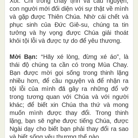
Xót. Chỉ trong chay tịnh và cầu nguyện,
con người mới đối diện với sự thật về mình
và gặp được Thiên Chúa. Nhờ cái chết và
phục sinh của Đức Giê-su, chúng ta tin
tưởng và hy vọng được Chúa giải thoát
khỏi tội lỗi và được tự do để yêu thương.
Mời Bạn:
“Hãy xé lòng, đừng xé áo”, là
thái độ chúng ta cần có trong Mùa Chay.
Bạn được mời gọi sống trong thinh lặng
nhiều hơn, để cầu nguyện và để nhận ra
tội lỗi của mình đã gây ra những đổ vỡ
trong tương quan với Chúa và với người
khác; để biết xin Chúa tha thứ và mong
muốn mình được thay đổi. Trong thinh
lặng, bạn sẽ nghe được tiếng Chúa, được
Ngài dạy cho biết bạn phải thay đổi ra sao
và biết sống yêu thương thế nào.