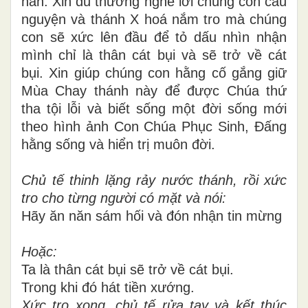
năn. Xin dủ thương nghe lời chúng con cầu
nguyện và thánh X hoá nắm tro mà chúng
con sẽ xức lên đầu để tỏ dấu nhìn nhận
mình chỉ là thân cát bụi và sẽ trở về cát
bụi. Xin giúp chúng con hằng cố gắng giữ
Mùa Chay thánh này để được Chúa thứ
tha tội lỗi và biết sống một đời sống mới
theo hình ảnh Con Chúa Phục Sinh, Ðấng
hằng sống và hiển trị muôn đời.
Chủ tế thinh lặng rảy nước thánh, rồi xức
tro cho từng người có mặt và nói:
Hãy ăn năn sám hối và đón nhận tin mừng
Hoặc:
Ta là thân cát bụi sẽ trở về cát bụi.
Trong khi đó hát tiền xướng.
Xức tro xong, chủ tế rửa tay và kết thúc