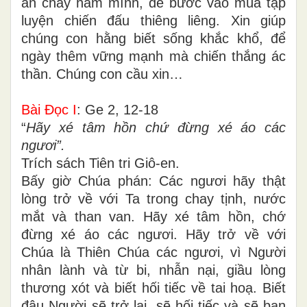
ăn chay hãm mình, để bước vào mùa tập
luyện chiến đấu thiêng liêng. Xin giúp
chúng con hằng biết sống khắc khổ, để
ngày thêm vững mạnh mà chiến thắng ác
thần. Chúng con cầu xin…
Bài Ðọc I
: Ge 2, 12-18
“
Hãy xé tâm hồn chứ đừng xé áo các
ngươi”.
Trích sách Tiên tri Giô-en.
Bấy giờ Chúa phán: Các ngươi hãy thật
lòng trở về với Ta trong chay tịnh, nước
mắt và than van. Hãy xé tâm hồn, chớ
đừng xé áo các ngươi. Hãy trở về với
Chúa là Thiên Chúa các ngươi, vì Người
nhân lành và từ bi, nhẫn nại, giầu lòng
thương xót và biết hối tiếc về tai hoạ. Biết
đâu Người sẽ trở lại, sẽ hối tiếc và sẽ ban