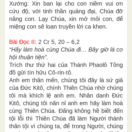
Xướng: Xin ban lại cho con niềm vui ơn
cứu độ, với tinh thần quảng đại, Chúa đỡ
nâng con. Lạy Chúa, xin mở môi con, để
miệng con sẽ loan truyền lời ca khen.
Bài Ðọc II
: 2 Cr 5, 20 – 6,2
“Hãy làm hoà cùng Chúa đi… Bây giờ là cơ
hội thuận tiện”.
Trích thư thứ hai của Thánh Phaolô Tông
đồ gửi tín hữu Cô-rin-tô.
Anh em thân mến, chúng tôi đây là sứ giả
của Ðức Kitô, chính Thiên Chúa nhờ chúng
tôi mà khích lệ anh em. Nhân danh Ðức
Kitô, chúng tôi năn nỉ anh em hãy làm hoà
cùng Thiên Chúa. Ðấng không hề biết đến
tội lỗi thì Thiên Chúa đã làm Người thành
thân tội vì chúng ta, để trong Người, chúng