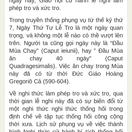
ngày này, Giáo hội cử hành lễ nghi làm
phép tro và xức tro.
Trong truyền thống phụng vụ từ thế kỷ thứ
7, Ngày Thứ Tư Lễ Tro là một ngày quan
trọng, và không một lễ nào có thề vượt lên
trên. Người ta cũng gọi ngày này là “Ðầu
Mùa Chay” (Caput ieiunii), hay ” Ðầu Mùa
ăn chay 40 ngày” (Caput
Quadragesimalis). Việc ăn chay trong Mùa
này đã có từ thời Ðức Giáo Hoàng
Gregoriô Cả (590-604).
Về nghi thức làm phép tro và xức tro, qua
thời gian lễ nghi này đã có sự biến đổi từ
một nghi thức nghi thức thống hối trong
định chế về tập tục thống hối công cộng
thời xưa. Lịch sử phụng vụ về việc thành
hình Nghi thức cử hành bí tích thống hối