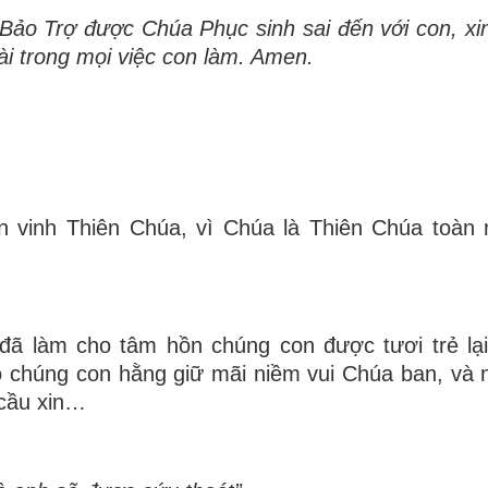
 B
ả
o Tr
ợ
đượ
c Ch
ú
a Ph
ụ
c sinh sai
đế
n v
ớ
i con, x
à
i trong m
ọ
i vi
ệ
c con làm. Amen.
n vinh Thiên Chúa, vì Chúa là Thiên Chúa toàn
ã làm cho tâm hồn chúng con được tươi trẻ lại
o chúng con hằng giữ mãi niềm vui Chúa ban, và
 cầu xin…