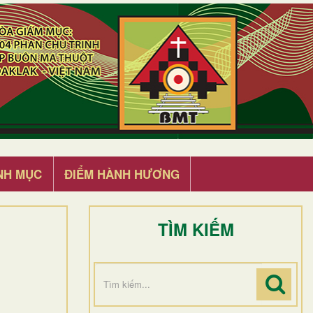
NH MỤC
ĐIỂM HÀNH HƯƠNG
TÌM KIẾM