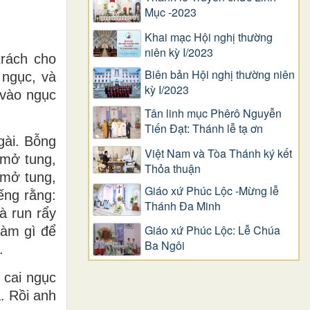
Mục -2023
Khai mạc Hội nghị thường
niên kỳ I/2023
trách cho
Biên bản Hội nghị thường niên
 ngục, và
kỳ I/2023
 vào ngục
Tân linh mục Phêrô Nguyễn
Tiến Đạt: Thánh lễ tạ ơn
gài. Bỗng
Việt Nam và Tòa Thánh ký kết
 mở tung,
Thỏa thuận
 mở tung,
Giáo xứ Phúc Lộc -Mừng lễ
ếng rằng:
Thánh Đa Minh
à run rẩy
Giáo xứ Phúc Lộc: Lễ Chúa
làm gì để
Ba Ngôi
.
 cai ngục
. Rồi anh