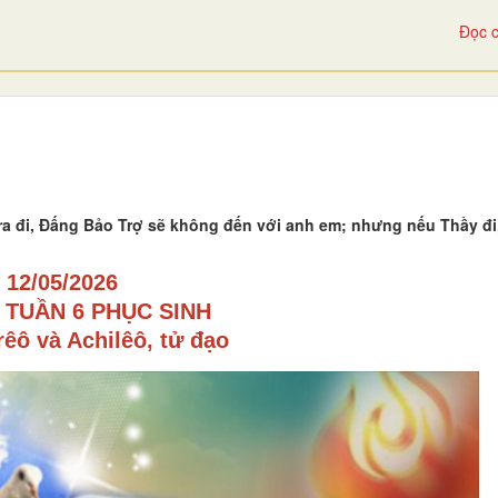
Đọc c
g ra đi, Đấng Bảo Trợ sẽ không đến với anh em; nhưng nếu Thầy đi
12/05/2026
 TUẦN 6 PHỤC SINH
êô và Achilêô, tử
đạo