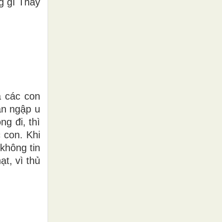
g gì Thầy
à các con
àn ngập u
ng đi, thì
 con. Khi
 không tin
t, vì thủ