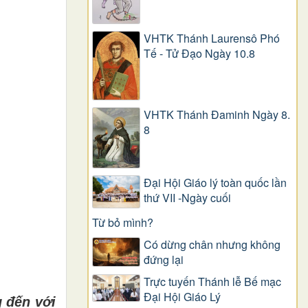
VHTK Thánh Laurensô Phó
Tế - Tử Đạo Ngày 10.8
VHTK Thánh Đaminh Ngày 8.
8
Đại Hội Giáo lý toàn quốc lần
thứ VII -Ngày cuối
Từ bỏ mình?
Có dừng chân nhưng không
đứng lại
Trực tuyến Thánh lễ Bế mạc
Đại Hội Giáo Lý
g
đ
ế
n v
ớ
i