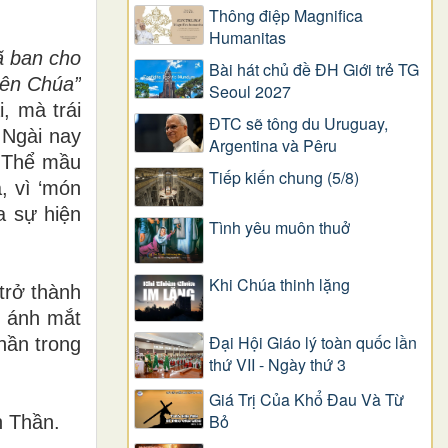
Thông điệp Magnifica
Humanitas
ã
ban cho
Bài hát chủ đề ĐH Giới trẻ TG
ê
n Ch
ú
a
”
Seoul 2027
i, mà trái
ĐTC sẽ tông du Uruguay,
 Ngài nay
Argentina và Pêru
n Thể mầu
Tiếp kiến chung (5/8)
, vì ‘món
a sự hiện
Tình yêu muôn thuở
Khi Chúa thinh lặng
trở thành
g ánh mắt
Đại Hội Giáo lý toàn quốc lần
hần trong
thứ VII - Ngày thứ 3
Giá Trị Của Khổ Ðau Và Từ
Bỏ
h Thần.