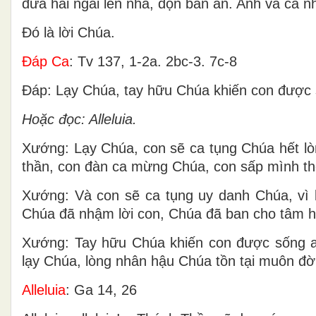
đưa hai ngài lên nhà, dọn bàn ăn. Anh và cả n
Ðó là lời Chúa.
Ðáp Ca
: Tv 137, 1-2a. 2bc-3. 7c-8
Ðáp: Lạy Chúa, tay hữu Chúa khiến con được 
Hoặc đọc: Alleluia.
Xướng: Lạy Chúa, con sẽ ca tụng Chúa hết lòn
thần, con đàn ca mừng Chúa, con sấp mình thờ
Xướng: Và con sẽ ca tụng uy danh Chúa, vì 
Chúa đã nhậm lời con, Chúa đã ban cho tâm 
Xướng: Tay hữu Chúa khiến con được sống an
lạy Chúa, lòng nhân hậu Chúa tồn tại muôn đời
Alleluia
: Ga 14, 26