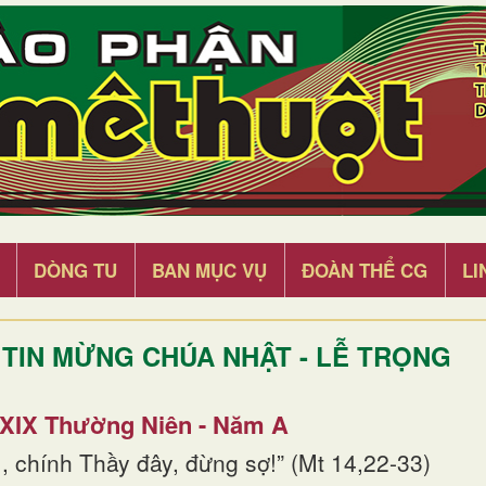
DÒNG TU
BAN MỤC VỤ
ĐOÀN THỂ CG
LI
TIN MỪNG CHÚA NHẬT - LỄ TRỌNG
 XIX Thường Niên - Năm A
, chính Thầy đây, đừng sợ!” (Mt 14,22-33)