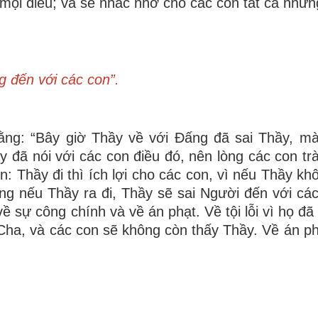
n mọi điều; và sẽ nhắc nhở cho các con tất cả nhữn
g đến với các con”.
ằng: “Bây giờ Thầy về với Ðấng đã sai Thầy, m
y đã nói với các con điều đó, nên lòng các con tr
: Thầy đi thì ích lợi cho các con, vì nếu Thầy khô
g nếu Thầy ra đi, Thầy sẽ sai Người đến với các
về sự công chính và về án phạt. Về tội lỗi vì họ đã
Cha, và các con sẽ không còn thấy Thầy. Về án phạ