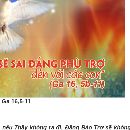
Ga 16,5-11
, n
ế
u Th
ầ
y kh
ô
ng ra
đ
i,
Đấ
ng B
ả
o Tr
ợ
s
ẽ
kh
ô
n