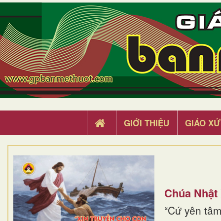
GIỚI THIỆU
GIÁO XỨ
Chúa Nhật
“Cứ yên tâm