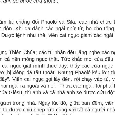
à anh sẽ được cứu thoát”.
úm lại chống đối Phaolô và Sila; các nhà chức 
h đòn. Khi đã đánh các ngài nhừ tử, họ cho tống
 Ðược lệnh như thế, viên cai ngục giam các ngài
ụng Thiên Chúa; các tù nhân đều lắng nghe các n
ển cả nền móng ngục thất. Tức khắc mọi cửa đều
n cai ngục giật mình thức dậy, thấy các cửa ngục
ời bị xiềng đã tẩu thoát. Nhưng Phaolô kêu lớn ti
ây”. Viên cai ngục gọi lấy đèn, rồi chạy vào tù, v
ai ngài ra ngoài và nói: “Thưa các ngài, tôi phải 
húa Giêsu, thì anh và cả nhà anh sẽ được cứu độ”
gười trong nhà. Ngay lúc đó, giữa ban đêm, viên
nh ta được chịu phép rửa cùng với tất cả người nhà