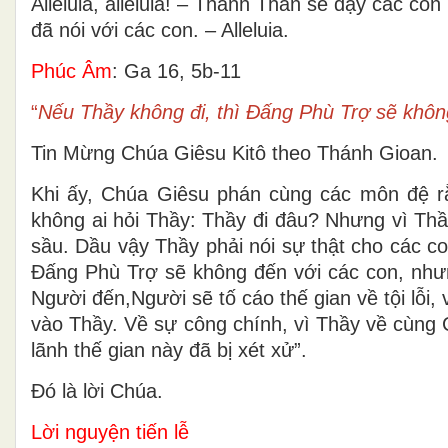
Alleluia, alleluia! – Thánh Thần sẽ dạy các co
đã nói với các con. – Alleluia.
Phúc Âm
: Ga 16, 5b-11
“
Nếu Thầy không đi, thì Ðấng Phù Trợ sẽ khôn
Tin Mừng Chúa Giêsu Kitô theo Thánh Gioan.
Khi ấy, Chúa Giêsu phán cùng các môn đệ r
không ai hỏi Thầy: Thầy đi đâu? Nhưng vì Thầ
sầu. Dầu vậy Thầy phải nói sự thật cho các con
Ðấng Phù Trợ sẽ không đến với các con, nhưn
Người đến,Người sẽ tố cáo thế gian về tội lỗi, 
vào Thầy. Về sự công chính, vì Thầy về cùng 
lãnh thế gian này đã bị xét xử”.
Ðó là lời Chúa.
Lời nguyện tiến lễ