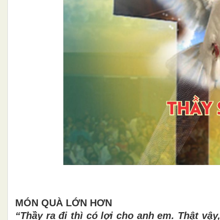
MÓN QUÀ LỚN HƠN
“
Thầ
y ra
đ
i th
ì
có l
ợ
i cho anh em. Th
ậ
t v
ậ
y