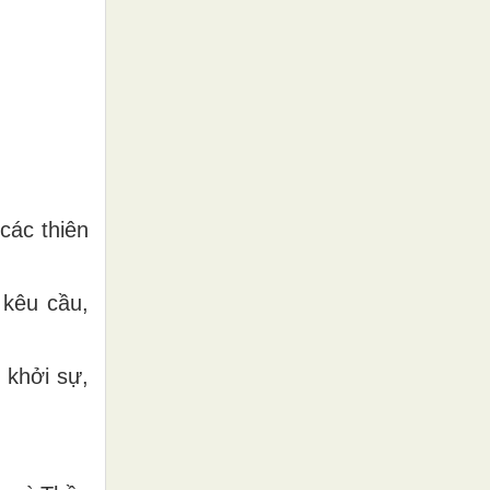
các thiên
 kêu cầu,
 khởi sự,