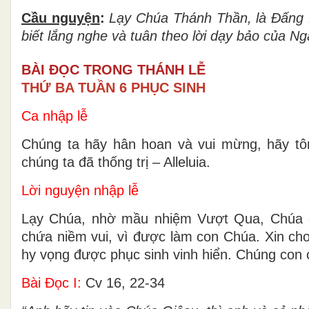
Cầu nguy
ệ
n
:
L
ạ
y Ch
ú
a Th
á
nh Th
ầ
n, l
à
Đấ
ng
bi
ế
t l
ắ
ng nghe và tuân theo l
ờ
i d
ạ
y b
ả
o c
ủ
a Ng
BÀI ĐỌC TRONG THÁNH LỄ
THỨ BA TUẦN 6 PHỤC SINH
Ca nhập lễ
Chúng ta hãy hân hoan và vui mừng, hãy tô
chúng ta đã thống trị – Alleluia.
Lời nguyện nhập lễ
Lạy Chúa, nhờ mầu nhiệm Vượt Qua, Chúa đ
chứa niềm vui, vì được làm con Chúa. Xin ch
hy vọng được phục sinh vinh hiển. Chúng con
Bài Ðọc I:
Cv 16, 22-34