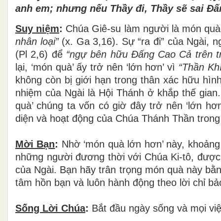
anh em; nh
ư
ng n
ế
u Th
ầ
y
đ
i, Th
ầ
y s
ẽ
sai
Đấ
Suy niệm
:
Chúa Giê-su làm người là món quà
nhân lo
ạ
i
”
(x. Ga 3,16). Sự “ra đi” của Ngài, ng
(Pl 2,6) để
“ngự
b
ê
n h
ữ
u
Đấ
ng Cao C
ả
tr
ê
n t
lại, ‘món quà’ ấy trở nên ‘lớn hơn’ vì
“Thầ
n Kh
không còn bị giới hạn trong thân xác hữu h
nhiệm của Ngài là Hội Thánh ở khắp thế gian.
quà’ chúng ta vốn có giờ đây trở nên ‘lớn hơ
diện và hoạt động của Chúa Thánh Thần trong
Mời B
ạ
n
:
Nhờ ‘món quà lớn hơn’ này, khoảng 
những người đương thời với Chúa Ki-tô, được 
của Ngài. Bạn hãy trân trọng món quà này bằn
tâm hồn bạn và luôn hành động theo lời chỉ bả
Sống L
ờ
i Ch
ú
a
:
Bắt đầu ngày sống và mọi vi