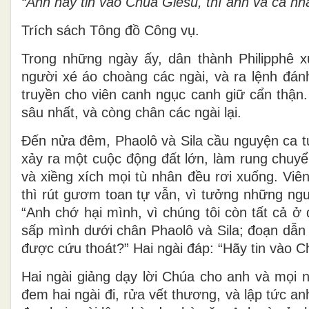
“Anh hãy tin vào Chúa Giêsu, thì anh và cả nh
Trích sách Tông đồ Công vụ.
Trong những ngày ấy, dân thành Philipphê x
người xé áo choàng các ngài, và ra lệnh đán
truyền cho viên canh ngục canh giữ cẩn thận.
sâu nhất, và còng chân các ngài lại.
Ðến nửa đêm, Phaolô và Sila cầu nguyện ca t
xảy ra một cuộc động đất lớn, làm rung chuy
và xiềng xích mọi tù nhân đều rơi xuống. Viê
thì rút gươm toan tự vẫn, vì tưởng những ngư
“Anh chớ hại mình, vì chúng tôi còn tất cả ở đ
sấp mình dưới chân Phaolô và Sila; đoạn dẫn h
được cứu thoát?” Hai ngài đáp: “Hãy tin vào C
Hai ngài giảng dạy lời Chúa cho anh và mọi n
đem hai ngài đi, rửa vết thương, và lập tức a