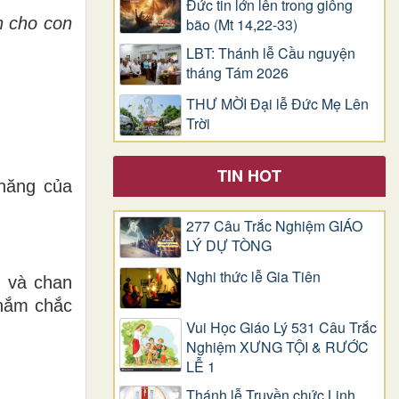
Đức tin lớn lên trong giông
in cho con
bão (Mt 14,22-33)
LBT: Thánh lễ Cầu nguyện
tháng Tám 2026
THƯ MỜI Đại lễ Đức Mẹ Lên
Trời
TIN HOT
 năng của
277 Câu Trắc Nghiệm GIÁO
LÝ DỰ TÒNG
Nghi thức lễ Gia Tiên
 và chan
 nắm chắc
Vui Học Giáo Lý 531 Câu Trắc
Nghiệm XƯNG TỘI & RƯỚC
LỄ 1
Thánh lễ Truyền chức Linh