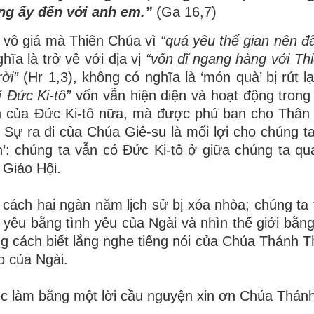
ng
ấ
y
đ
ế
n v
ớ
i anh em.
”
(Ga 16,7)
 vô giá mà Thiên Chúa vì
“quá yêu thế
gian n
ê
n
đ
hĩa là trở về với địa vị
“vố
n d
ĩ
ngang h
à
ng v
ớ
i Thi
r
ờ
i
”
(Hr 1,3), không có nghĩa là ‘món quà’ bị rút lạ
í
Đứ
c Ki-t
ô”
vốn vẫn hiện diện và hoạt động trong
ình của Đức Ki-tô nữa, mà được phú ban cho Thâ
 Sự ra đi của Chúa Giê-su là mối lợi cho chúng ta
n’: chúng ta vẫn có Đức Ki-tô ở giữa chúng ta qu
 Giáo Hội.
cách hai ngàn năm lịch sử bị xóa nhòa; chúng ta 
yêu bằng tình yêu của Ngài và nhìn thế giới bằn
g cách biết lắng nghe tiếng nói của Chúa Thánh T
o của Ngài.
ệc làm bằng một lời cầu nguyện xin ơn Chúa Thán