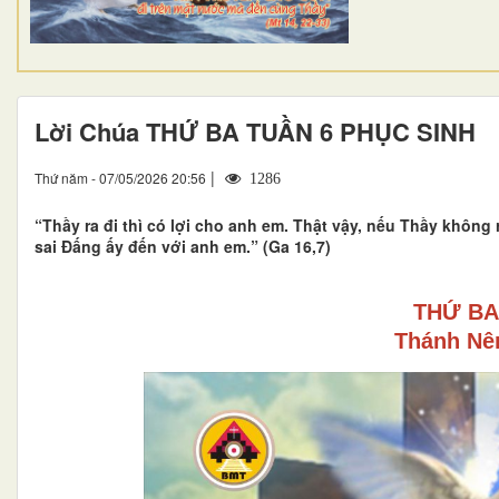
Lời Chúa THỨ BA TUẦN 6 PHỤC SINH
|
Thứ năm - 07/05/2026 20:56
1286
“Thầy ra đi thì có lợi cho anh em. Thật vậy, nếu Thầy khôn
sai Đấng ấy đến với anh em.” (Ga 16,7)
THỨ BA
Thánh Nêr