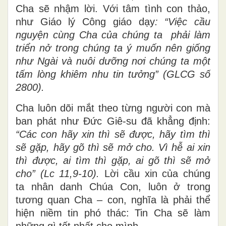
Cha sẽ nhậm lời. Với tâm tình con thảo,
như Giáo lý Công giáo dạy
: “Việc cầu
nguyện cùng Cha của chúng ta phải làm
triển nở trong chúng ta ý muốn nên giống
như Ngài và nuôi dưỡng nơi chúng ta một
tấm lòng khiêm nhu tin tưởng” (GLCG số
2800).
Cha luôn dõi mắt theo từng người con mà
ban phát như Đức Giê-su đã khẳng định:
“
Các con hãy xin thì sẽ được, hãy tìm thì
sẽ gặp, hãy gõ thì sẽ mở cho. Vì hễ ai xin
thì được, ai tìm thì gặp, ai gõ thì sẽ mở
cho” (Lc 11,9-10).
Lời cầu xin của chúng
ta nhân danh Chúa Con, luôn ở trong
tương quan Cha – con, nghĩa là phải thể
hiện niềm tin phó thác: Tin Cha sẽ làm
những gì tốt nhất cho mình.