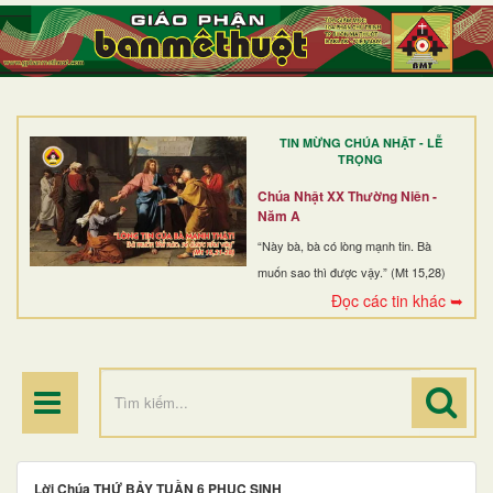
TRANG NHẤT
GIỚI THIỆU
GIÁO XỨ
TIN MỪNG CHÚA NHẬT - LỄ
DÒNG TU
TRỌNG
BAN MỤC VỤ
Chúa Nhật XX Thường Niên -
Năm A
ĐOÀN THỂ CG
“Này bà, bà có lòng mạnh tin. Bà
muốn sao thì được vậy.” (Mt 15,28)
LINH MỤC
Đọc các tin khác ➥
ĐIỂM HÀNH HƯƠNG
Lời Chúa THỨ BẢY TUẦN 6 PHỤC SINH