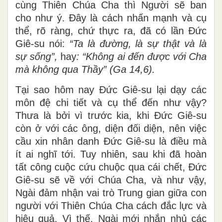
cùng Thiên Chúa Cha thì Người sẽ ban
cho như ý. Đây là cách nhấn mạnh và cụ
thể, rõ ràng, chứ thực ra, đã có lần Đức
Giê-su nói:
“
Ta là đường, là sự thật và là
sự sống”,
hay
: “Không ai đến được với Cha
mà không qua Thầy” (Ga 14,6).
Tại sao hôm nay Đức Giê-su lại dạy các
môn đệ chi tiết và cụ thể đến như vậy?
Thưa là bởi vì trước kia, khi Đức Giê-su
còn ở với các ông, diện đối diện, nên việc
cầu xin nhân danh Đức Giê-su là điều mà
ít ai nghĩ tới. Tuy nhiên, sau khi đã hoàn
tất công cuộc cứu chuộc qua cái chết, Đức
Giê-su sẽ về với Chúa Cha, và như vậy,
Ngài đảm nhận vai trò Trung gian giữa con
người với Thiên Chúa Cha cách đắc lực và
hiệu quả. Vì thế, Ngài mới nhắn nhủ các