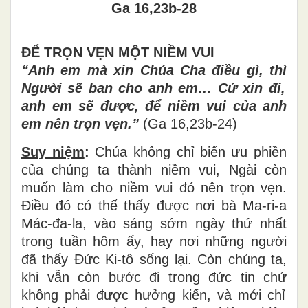
Ga 16,23b-28
ĐỂ TRỌ
N V
Ẹ
N M
ỘT NIỀM VUI
“Anh em mà xin Chúa Cha điều g
ì
, th
ì
Ng
ườ
i s
ẽ
ban cho anh em
…
C
ứ
xin
đ
i,
anh em s
ẽ
đ
ượ
c,
đ
ể
ni
ề
m vui c
ủ
a anh
em n
ê
n tr
ọ
n v
ẹ
n.
”
(Ga 16,23b-24)
Suy niệm
:
Chúa không ch
ỉ
bi
ế
n
ư
u phi
ề
n
c
ủ
a ch
ú
ng ta th
à
nh ni
ề
m vui, Ng
à
i c
ò
n
mu
ố
n l
à
m cho ni
ề
m vui
đ
ó
n
ê
n tr
ọ
n v
ẹ
n.
Đ
i
ề
u
đ
ó
c
ó
th
ể
th
ấ
y
đượ
c n
ơ
i b
à
Ma-ri-a
M
á
c-
đ
a-la, v
à
o s
á
ng s
ớ
m ng
à
y th
ứ
nh
ấ
t
trong tu
ầ
n h
ô
m
ấ
y, hay n
ơ
i nh
ữ
ng ng
ườ
i
đ
ã
th
ấ
y
Đứ
c Ki-t
ô
s
ố
ng l
ạ
i. C
ò
n ch
ú
ng ta,
khi v
ẫ
n c
ò
n b
ướ
c
đ
i trong
đứ
c tin ch
ứ
kh
ô
ng ph
ả
i
đượ
c h
ưở
ng ki
ế
n, v
à
m
ớ
i ch
ỉ