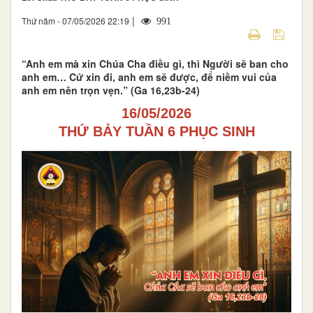
|
Thứ năm - 07/05/2026 22:19
991
“Anh em mà xin Chúa Cha điều gì, thì Người sẽ ban cho
anh em… Cứ xin đi, anh em sẽ được, để niềm vui của
anh em nên trọn vẹn.” (Ga 16,23b-24)
16/05/2026
THỨ BẢY TUẦN 6 PHỤC SINH