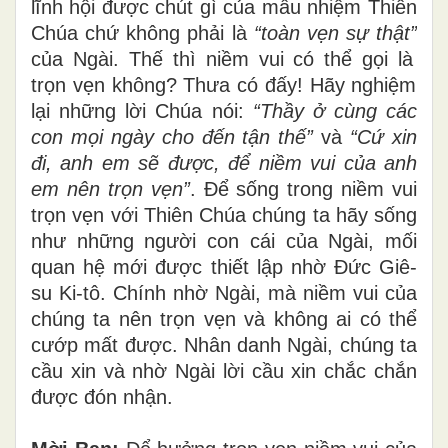
l
ĩ
nh h
ộ
i
đượ
c ch
ú
t g
ì
c
ủ
a m
ầ
u nhi
ệ
m Thi
ê
n
Ch
ú
a ch
ứ
kh
ô
ng ph
ả
i l
à
“toàn v
ẹ
n s
ự
th
ậ
t
”
c
ủ
a Ng
à
i. Th
ế
th
ì
ni
ề
m vui c
ó
th
ể
g
ọ
i l
à
tr
ọ
n v
ẹ
n kh
ô
ng? Th
ư
a c
ó
đấ
y! H
ã
y nghi
ệ
m
l
ạ
i nh
ữ
ng l
ờ
i Ch
ú
a n
ó
i:
“Th
ầ
y
ở
c
ù
ng c
á
c
con m
ọ
i ng
à
y cho
đế
n t
ậ
n th
ế
”
và
“C
ứ
xin
đ
i, anh em s
ẽ
đượ
c,
để
ni
ề
m vui c
ủ
a anh
em n
ê
n tr
ọ
n v
ẹ
n
”
.
Để
s
ố
ng trong ni
ề
m vui
tr
ọ
n v
ẹ
n v
ớ
i Thi
ê
n Ch
ú
a ch
ú
ng ta h
ã
y s
ố
ng
nh
ư
nh
ữ
ng ng
ườ
i con c
á
i c
ủ
a Ng
à
i, m
ố
i
quan h
ệ
m
ớ
i
đượ
c thi
ế
t l
ậ
p nh
ờ
Đứ
c Gi
ê
-
su Ki-t
ô
. Ch
í
nh nh
ờ
Ng
à
i, m
à
ni
ề
m vui c
ủ
a
ch
ú
ng ta n
ê
n tr
ọ
n v
ẹ
n v
à
kh
ô
ng ai c
ó
th
ể
c
ướ
p m
ấ
t
đượ
c. Nh
â
n danh Ng
à
i, ch
ú
ng ta
c
ầ
u xin v
à
nh
ờ
Ng
à
i l
ờ
i c
ầ
u xin ch
ắ
c ch
ắ
n
đượ
c
đ
ó
n nhận.