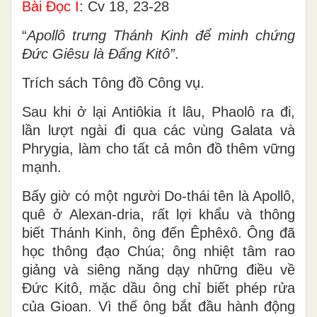
Bài Ðọc I
: Cv 18, 23-28
“
Apollô trưng Thánh Kinh để minh chứng
Ðức Giêsu là Ðấng Kitô”
.
Trích sách Tông đồ Công vụ.
Sau khi ở lại Antiôkia ít lâu, Phaolô ra đi,
lần lượt ngài đi qua các vùng Galata và
Phrygia, làm cho tất cả môn đồ thêm vững
mạnh.
Bấy giờ có một người Do-thái tên là Apollô,
quê ở Alexan-dria, rất lợi khẩu và thông
biết Thánh Kinh, ông đến Êphêxô. Ông đã
học thông đạo Chúa; ông nhiệt tâm rao
giảng và siêng năng dạy những điều về
Ðức Kitô, mặc dầu ông chỉ biết phép rửa
của Gioan. Vì thế ông bắt đầu hành động