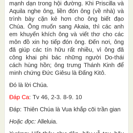
mạnh dạn trong hội đường. Khi Priscilla và
Aquila nghe ông, liền đón ông (về nhà) và
trình bày cặn kẻ hơn cho ông biết đạo
Chúa. Ông muốn sang Akaia, thì các anh
em khuyến khích ông và viết thơ cho các
môn đồ xin họ tiếp đón ông. Ðến nơi, ông
đã giúp các tín hữu rất nhiều, vì ông đã
công khai phi bác những người Do-thái
cách hùng hồn; ông trưng Thánh Kinh để
minh chứng Ðức Giêsu là Ðấng Kitô.
Ðó là lời Chúa.
Ðáp Ca
: Tv 46, 2-3. 8-9. 10
Ðáp: Thiên Chúa là Vua khắp cõi trần gian
Hoặc đọc:
Alleluia.