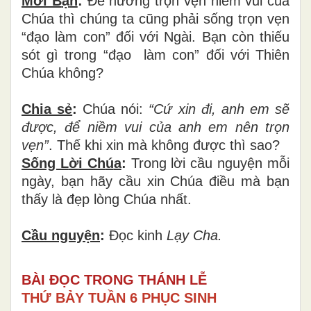
Mời B
ạ
n
:
Để
h
ưở
ng tr
ọ
n v
ẹ
n ni
ề
m vui c
ủ
a
Ch
ú
a th
ì
ch
ú
ng ta c
ũ
ng ph
ả
i s
ố
ng tr
ọ
n v
ẹ
n
“
đạ
o l
à
m con
”
đố
i v
ớ
i Ng
à
i. B
ạ
n c
ò
n thi
ế
u
s
ó
t g
ì
trong
“
đạ
o l
à
m con
”
đố
i v
ớ
i Thi
ê
n
Ch
ú
a không?
Chia sẻ
:
Chúa nói:
“C
ứ
xin
đ
i, anh em s
ẽ
đượ
c,
để
ni
ề
m vui c
ủ
a anh em n
ê
n tr
ọ
n
v
ẹ
n
”
. Th
ế
khi xin m
à
kh
ô
ng
đượ
c thì sao?
Sống L
ờ
i Ch
ú
a
:
Trong l
ờ
i c
ầ
u nguy
ệ
n m
ỗ
i
ng
à
y, b
ạ
n h
ã
y c
ầ
u xin Ch
ú
a
đ
i
ề
u m
à
b
ạ
n
th
ấ
y l
à
đẹ
p l
ò
ng Ch
ú
a nhất.
Cầu nguy
ệ
n
:
Đọ
c kinh
L
ạy Cha.
BÀI ĐỌC TRONG THÁNH LỄ
THỨ BẢY TUẦN 6 PHỤC SINH