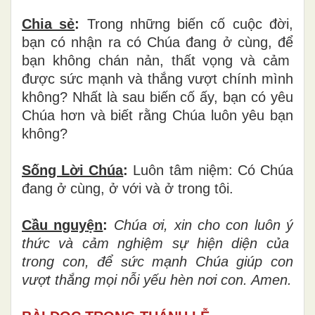
Chia sẻ
:
Trong nh
ữ
ng bi
ế
n c
ố
cu
ộ
c
đờ
i,
b
ạ
n c
ó
nh
ậ
n ra c
ó
Ch
ú
a
đ
ang
ở
c
ù
ng,
để
b
ạ
n kh
ô
ng ch
á
n n
ả
n, th
ấ
t v
ọ
ng v
à
c
ả
m
đượ
c s
ứ
c m
ạ
nh v
à
th
ắ
ng v
ượ
t ch
í
nh m
ì
nh
kh
ô
ng? Nh
ấ
t l
à
sau bi
ế
n c
ố
ấ
y, b
ạ
n c
ó
yêu
Chúa h
ơ
n v
à
bi
ế
t r
ằ
ng Ch
ú
a lu
ô
n y
ê
u b
ạ
n
không?
Sống L
ờ
i Ch
ú
a
:
Luôn tâm ni
ệ
m: C
ó
Ch
ú
a
đ
ang
ở
c
ù
ng,
ở
v
ớ
i v
à
ở
trong tôi.
Cầu nguy
ệ
n
:
Chúa
ơ
i, xin cho con lu
ô
n
ý
th
ứ
c v
à
c
ả
m nghi
ệ
m s
ự
hi
ệ
n di
ệ
n c
ủ
a
trong con,
để
s
ứ
c m
ạ
nh Ch
ú
a gi
ú
p con
v
ượ
t th
ắ
ng m
ọ
i n
ỗ
i y
ế
u h
è
n nơi con. Amen.