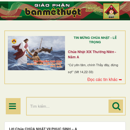
TRANG NHẤT
GIỚI THIỆU
GIÁO XỨ
TIN MỪNG CHÚA NHẬT - LỄ
DÒNG TU
TRỌNG
BAN MỤC VỤ
Chúa Nhật XIX Thường Niên -
Năm A
ĐOÀN THỂ CG
“Cứ yên tâm, chính Thầy đây, đừng
sợ!” (Mt 14,22-33)
LINH MỤC
Đọc các tin khác ➥
ĐIỂM HÀNH HƯƠNG
Lời Chúa CHÚA NHẬT VII PHỤC SINH – A