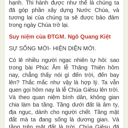
hạnh. Thi hành được như thế là chúng ta
đã góp phần xây dựng Nước Chúa, và
tương lai của chúng ta sẽ được bảo đảm
trong ngày Chúa trở lại.
Suy niệm của ĐTGM. Ngô Quang Kiệt
SỰ SỐNG MỚI- HIỆN DIỆN MỚI.
Có lẽ nhiều người ngạc nhiên tự hỏi: sao
trong bài Phúc Âm lễ Thăng Thiên hôm
nay, chẳng thấy nói gì đến trời, đến bay
lên? Thắc mắc như vậy là hợp lý. Ta vẫn
quen gọi hôm nay là lễ Chúa Giêsu lên trời.
Và theo quan niệm bình dân, không gian
chia làm ba tầng. Tầng dưới đất là âm ty,
địa ngục, dành cho người chết. Tầng mặt
đất mà ta đang sống là dương gian. Và
tầng trên mặt đất là trời. Chúa Giêsu đã