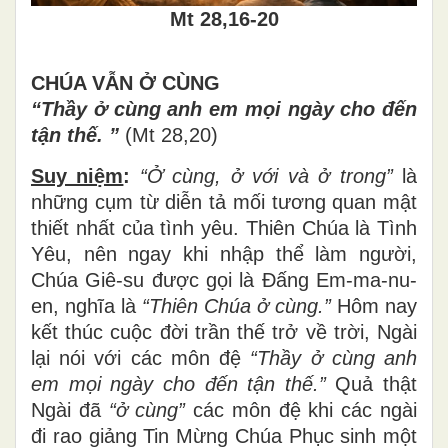
Mt 28,16-20
CHÚA VẪN
Ở CÙNG
“Thầy
ở
c
ù
ng anh em m
ọ
i ng
à
y cho
đ
ế
n
t
ậ
n th
ế
.
”
(Mt 28,20)
Suy niệm
:
“
Ở
c
ù
ng,
ở
v
ớ
i v
à
ở
trong
”
là
nh
ữ
ng c
ụ
m t
ừ
di
ễ
n t
ả
m
ố
i t
ươ
ng quan m
ậ
t
thi
ế
t nh
ấ
t c
ủ
a t
ì
nh y
ê
u. Thi
ê
n Ch
ú
a l
à
T
ì
nh
Y
ê
u, n
ê
n ngay khi nh
ậ
p th
ể
l
à
m ng
ườ
i,
Ch
ú
a Gi
ê
-su
đượ
c g
ọ
i l
à
Đấ
ng Em-ma-nu-
en, ngh
ĩ
a l
à
“Thiên Chúa
ở
c
ù
ng.
”
Hôm nay
k
ế
t th
ú
c cu
ộ
c
đờ
i tr
ầ
n th
ế
tr
ở
v
ề
tr
ờ
i, Ng
à
i
l
ạ
i n
ó
i v
ớ
i c
á
c m
ô
n
đệ
“Th
ầ
y
ở
c
ù
ng anh
em m
ọ
i ng
à
y cho
đế
n t
ậ
n th
ế
.
”
Qu
ả
th
ậ
t
Ng
à
i
đ
ã
“
ở
c
ù
ng
”
các môn
đệ
khi c
á
c ng
à
i
đ
i rao gi
ả
ng Tin M
ừ
ng Ch
ú
a Ph
ụ
c sinh m
ộ
t