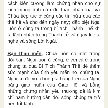
c
á
ch ki
ê
n c
ườ
ng l
à
m ch
ứ
ng nhân cho s
ự
ki
ệ
n mang t
í
nh c
ứ
u
độ
to
à
n nh
â
n lo
ạ
i v
à
Ch
ú
a ti
ế
p t
ụ
c
ở
c
ù
ng c
á
c t
í
n h
ữ
u qua c
á
c
th
ế
h
ệ
v
à
cho
đế
n ng
à
y nay;
đặ
c bi
ệ
t Ng
à
i
lu
ô
n
ở
c
ù
ng ta trong b
í
t
í
ch Th
á
nh Th
ể
khi
ta l
ã
nh nh
ậ
n trong Th
á
nh L
ễ
v
à
ngay l
ú
c ta
nghe v
à
s
ố
ng L
ờ
i Ngài.
Bạn th
â
n m
ế
n
,
Chúa luôn có m
ặ
t trong
đờ
i b
ạ
n. Ng
à
i lu
ô
n
ở
c
ù
ng,
ở
v
ớ
i v
à
ở
trong
ch
ú
ng ta qua B
í
T
í
ch Th
á
nh Th
ể
để
th
ê
m
s
ứ
c m
ạ
nh c
ủ
a t
ì
nh y
ê
u m
ế
n n
ơ
i ch
ú
ng ta.
Ng
à
i c
ó
đ
ó
v
ớ
i ch
ú
ng ta b
ằ
ng L
ờ
i c
ủ
a Ng
à
i,
b
ằ
ng gi
á
o hu
ấ
n c
ủ
a Gi
á
o H
ộ
i v
à
b
ằ
ng
nh
ữ
ng ch
ứ
ng nh
â
n y
ê
u th
ươ
ng
để
l
à
kim
ch
ỉ
nam h
ướ
ng d
ẫ
n
đờ
i s
ố
ng ch
ú
ng ta tr
ở
n
ê
n t
ố
t lành.