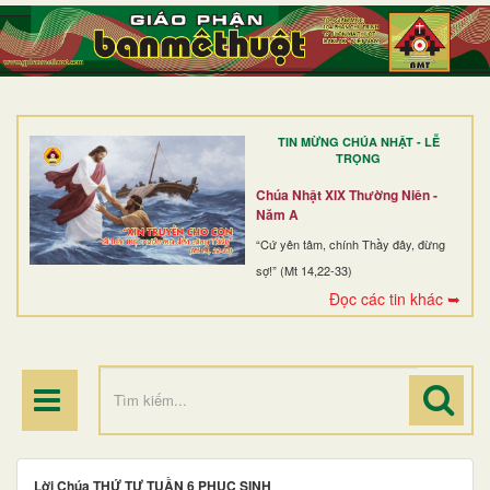
TRANG NHẤT
GIỚI THIỆU
GIÁO XỨ
TIN MỪNG CHÚA NHẬT - LỄ
DÒNG TU
TRỌNG
BAN MỤC VỤ
Chúa Nhật XIX Thường Niên -
Năm A
ĐOÀN THỂ CG
“Cứ yên tâm, chính Thầy đây, đừng
sợ!” (Mt 14,22-33)
LINH MỤC
Đọc các tin khác ➥
ĐIỂM HÀNH HƯƠNG
Lời Chúa THỨ TƯ TUẦN 6 PHỤC SINH