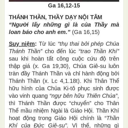
Ga 16,12-15
THÁNH THẦN, TH
Ầ
Y D
Ạ
Y N
ỘI TÂM
“Ngườ
i l
ấ
y nh
ữ
ng g
ì
l
à
c
ủ
a Th
ầ
y m
à
loan b
á
o cho anh em.
”
(Ga 16,15)
Suy niệm
:
Từ lúc
“thụ
thai b
ở
i ph
é
p Chúa
Thánh Th
ầ
n
”
cho đến lúc
“trao Thầ
n Kh
í”
sau khi hoàn tất công cuộc cứu độ trên
thập giá (x. Ga 19,30), Chúa Giê-su luôn
tràn đầy Thánh Thần và chỉ hành động bởi
Thánh Thần (x. Lc 4,1.18t). Khi Thân Thể
hữu hình của Chúa Ki-tô phục sinh được
vào vinh quang
“ngự
b
ê
n h
ữ
u Thi
ê
n Ch
ú
a
”
,
thì Thánh Thần được “chuyển” cho Thân
Thể mầu nhiệm Ngài là Giáo Hội. Thần Khí
hoạt động trong Giáo Hội chính là
“Thầ
n
Kh
í
c
ủ
a
Đứ
c Gi
ê
-su
”
.
Vì thế, những gì