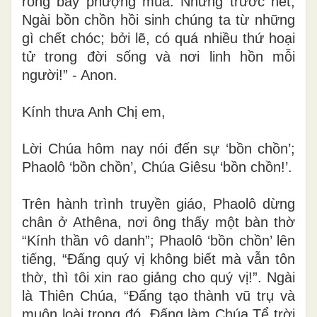
rồng bay phượng múa. Nhưng trước hết,
Ngài bồn chồn hồi sinh chúng ta từ những
gì chết chóc; bởi lẽ, có quá nhiều thứ hoại
tử trong đời sống và nơi linh hồn mỗi
người!” - Anon.
Kính thưa Anh Chị em,
Lời Chúa hôm nay nói đến sự ‘bồn chồn’;
Phaolô ‘bồn chồn’, Chúa Giêsu ‘bồn chồn!’.
Trên hành trình truyền giáo, Phaolô dừng
chân ở Athêna, nơi ông thấy một bàn thờ
“Kính thần vô danh”; Phaolô ‘bồn chồn’ lên
tiếng, “Đấng quý vị không biết mà vẫn tôn
thờ, thì tôi xin rao giảng cho quý vị!”. Ngài
là Thiên Chúa, “Đấng tạo thành vũ trụ và
muôn loài trong đó, Đấng làm Chúa Tể trời