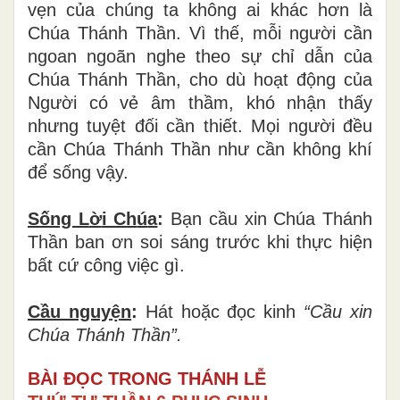
vẹn của chúng ta không ai khác hơn là
Chúa Thánh Thần. Vì thế, mỗi người cần
ngoan ngoãn nghe theo sự chỉ dẫn của
Chúa Thánh Thần, cho dù hoạt động của
Người có vẻ âm thầm, khó nhận thấy
nhưng tuyệt đối cần thiết. Mọi người đều
cần Chúa Thánh Thần như cần không khí
để sống vậy.
Sống L
ờ
i Ch
ú
a
:
Bạn cầu xin Chúa Thánh
Thần ban ơn soi sáng trước khi thực hiện
bất cứ công việc gì.
Cầu nguy
ệ
n
:
Hát hoặc đọc kinh
“Cầ
u xin
Ch
ú
a Th
á
nh Th
ầ
n”.
BÀI ĐỌC TRONG THÁNH LỄ