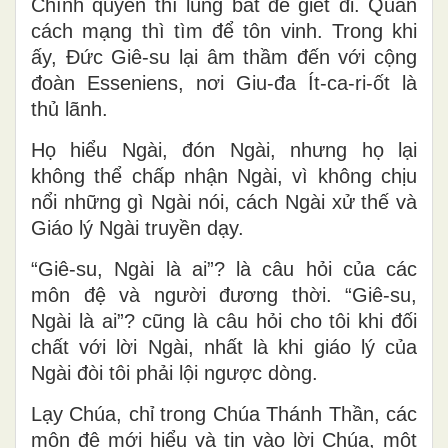
Chính quyền thì lùng bắt để giết đi. Quân
cách mạng thì tìm để tôn vinh. Trong khi
ấy, Đức Giê-su lại âm thầm đến với cộng
đoàn Esseniens, nơi Giu-đa Ít-ca-ri-ốt là
thủ lãnh.
Họ hiểu Ngài, đón Ngài, nhưng họ lại
không thể chấp nhận Ngài, vì không chịu
nổi những gì Ngài nói, cách Ngài xử thế và
Giáo lý Ngài truyền dạy.
“Giê-su, Ngài là ai”? là câu hỏi của các
môn đệ và người đương thời. “Giê-su,
Ngài là ai”? cũng là câu hỏi cho tôi khi đối
chất với lời Ngài, nhất là khi giáo lý của
Ngài đòi tôi phải lội ngược dòng.
Lạy Chúa, chỉ trong Chúa Thánh Thần, các
môn đệ mới hiểu và tin vào lời Chúa, một