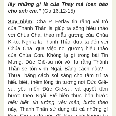
lấy những gì là của Thầy mà loan báo
cho anh em.”
(Ga 16,12-15)
Suy niệm
:
Cha P. Ferlay tin rằng vai trò
của Thánh Thần là giúp ta sống hiếu thảo
với Chúa Cha, theo mẫu gương của Chúa
Ki-tô. Nghĩa là Thánh Thần đưa ta đến với
Chúa Cha, qua việc noi gương hiếu thảo
của Chúa Con. Không lạ gì trong bài Tin
Mừng, Đức Giê-su nói với ta rằng Thánh
Thần sẽ tôn vinh Ngài. Bằng cách nào? –
Thưa, bằng cách soi sáng cho tâm trí ta
hiểu biết, thêm lòng tin tưởng nơi Đức Giê-
su, yêu mến Đức Giê-su, và quyết tâm
bước theo Ngài. Để hiện thực bốn bước
hiểu biết, tin tưởng, yêu mến, bước theo
này, Thánh Thần sử dụng tất cả những gì
Đức Giê-su đã nói, đã làm, chứ không tự