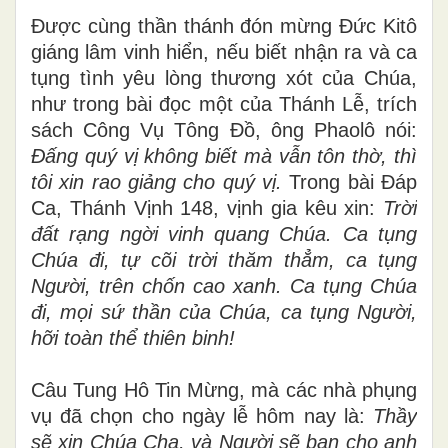
Được cùng thần thánh đón mừng Đức Kitô
giáng lâm vinh hiển, nếu biết nhận ra và ca
tụng tình yêu lòng thương xót của Chúa,
như trong bài đọc một của Thánh Lễ, trích
sách Công Vụ Tông Đồ, ông Phaolô nói:
Đấng quý vị không biết mà vẫn tôn thờ, thì
tôi xin rao giảng cho quý vị.
Trong bài Đáp
Ca, Thánh Vịnh 148, vịnh gia kêu xin:
Trời
đất rạng ngời vinh quang Chúa. Ca tụng
Chúa đi, tự cõi trời thăm thẳm, ca tụng
Người, trên chốn cao xanh. Ca tụng Chúa
đi, mọi sứ thần của Chúa, ca tụng Người,
hỡi toàn thể thiên binh!
Câu Tung Hô Tin Mừng, mà các nhà phụng
vụ đã chọn cho ngày lễ hôm nay là:
Thầy
sẽ xin Chúa Cha, và Người sẽ ban cho anh