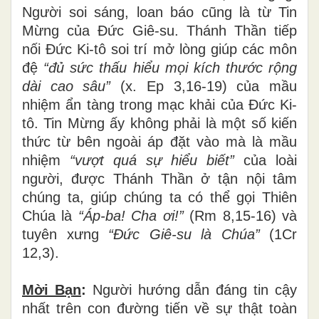
Người soi sáng, loan báo cũng là từ Tin
Mừng của Đức Giê-su. Thánh Thần tiếp
nối Đức Ki-tô soi trí mở lòng giúp các môn
đệ
“đủ
s
ứ
c th
ấ
u hi
ể
u m
ọ
i k
í
ch th
ướ
c r
ộ
ng
d
à
i cao s
â
u
”
(x. Ep 3,16-19) của mầu
nhiệm ẩn tàng trong mạc khải của Đức Ki-
tô. Tin Mừng ấy không phải là một số kiến
thức từ bên ngoài áp đặt vào mà là mầu
nhiệm
“vượ
t qu
á
s
ự
hi
ể
u bi
ế
t
”
của loài
người, được Thánh Thần ở tận nội tâm
chúng ta, giúp chúng ta có thể gọi Thiên
Chúa là
“Áp-ba! Cha ơ
i!
”
(Rm 8,15-16) và
tuyên xưng
“Đứ
c Gi
ê
-su l
à
Ch
ú
a
”
(1Cr
12,3).
Mời B
ạ
n
:
Người hướng dẫn đáng tin cậy
nhất trên con đường tiến về sự thật toàn