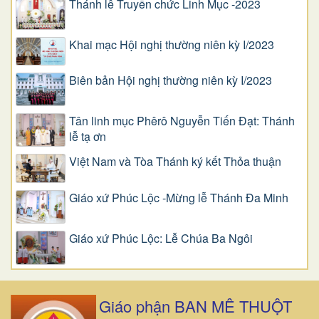
Thánh lễ Truyền chức Linh Mục -2023
Khai mạc Hội nghị thường niên kỳ I/2023
Biên bản Hội nghị thường niên kỳ I/2023
Tân linh mục Phêrô Nguyễn Tiến Đạt: Thánh
lễ tạ ơn
Việt Nam và Tòa Thánh ký kết Thỏa thuận
Giáo xứ Phúc Lộc -Mừng lễ Thánh Đa Minh
Giáo xứ Phúc Lộc: Lễ Chúa Ba Ngôi
Giáo phận BAN MÊ THUỘT