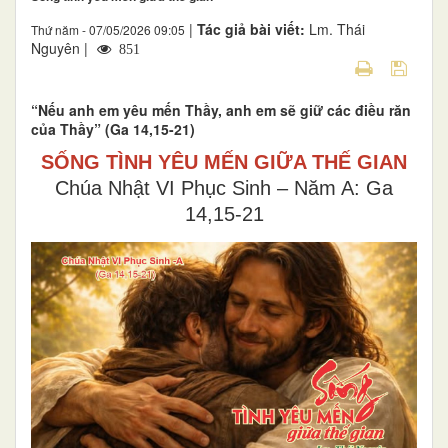
|
Tác giả bài viết:
Lm. Thái
Thứ năm - 07/05/2026 09:05
Nguyên |
851
“Nếu anh em yêu mến Thầy, anh em sẽ giữ các điều răn
của Thầy” (Ga 14,15-21)
SỐNG TÌNH YÊU MẾN GIỮA THẾ GIAN
Chúa Nhật VI Phục Sinh – Năm A: Ga
14,15-21