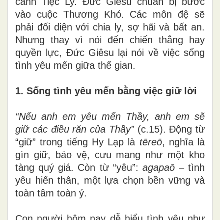
cảnh Tiệc Ly. Đức Giêsu chuẩn bị bước
vào cuộc Thương Khó. Các môn đệ sẽ
phải đối diện với chia ly, sợ hãi và bất an.
Nhưng thay vì nói đến chiến thắng hay
quyền lực, Đức Giêsu lại nói về việc sống
tình yêu mến giữa thế gian.
1. Sống tình yêu mến bằng việc giữ lời
“Nếu anh em yêu mến Thầy, anh em sẽ
giữ các điều răn của Thầy”
(c.15). Động từ
“giữ” trong tiếng Hy Lạp là
tēreō
, nghĩa là
gìn giữ, bảo vệ, cưu mang như một kho
tàng quý giá. Còn từ “yêu”:
agapaō
– tình
yêu hiến thân, một lựa chọn bền vững và
toàn tâm toàn ý.
Con người hôm nay dễ hiểu tình yêu như