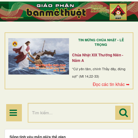
TRANG NHẤT
GIỚI THIỆU
GIÁO XỨ
TIN MỪNG CHÚA NHẬT - LỄ
DÒNG TU
TRỌNG
BAN MỤC VỤ
Chúa Nhật XIX Thường Niên -
Năm A
ĐOÀN THỂ CG
“Cứ yên tâm, chính Thầy đây, đừng
sợ!” (Mt 14,22-33)
LINH MỤC
Đọc các tin khác ➥
ĐIỂM HÀNH HƯƠNG
Sống tình yêu mến giữa thế gian