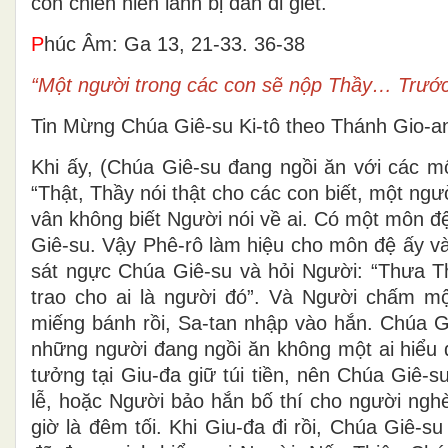
con chiên hiền lành bị dẫn đi giết.
P
húc Âm: Ga 13, 21-33. 36-38
“Một người trong các con sẽ nộp Thầy… Trước 
Tin Mừng Chúa Giê-su Ki-tô theo Thánh Gio-a
Khi ấy, (Chúa Giê-su đang ngồi ăn với các m
“Thật, Thầy nói thật cho các con biết, một n
vân không biết Người nói về ai. Có một môn 
Giê-su. Vậy Phê-rô làm hiệu cho môn đệ ấy và
sát ngực Chúa Giê-su và hỏi Người: “Thưa Th
trao cho ai là người đó”. Và Người chấm một
miếng bánh rồi, Sa-tan nhập vào hắn. Chúa Gi
những người đang ngồi ăn không một ai hiểu đ
tưởng tại Giu-đa giữ túi tiền, nên Chúa Giê-
lễ, hoặc Người bảo hắn bố thí cho người nghè
giờ là đêm tối. Khi Giu-đa đi rồi, Chúa Giê-