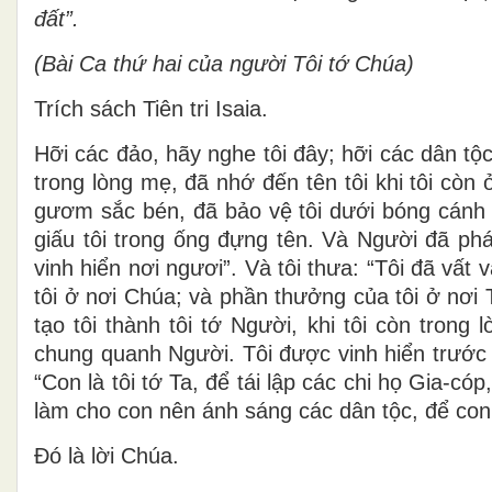
đất”.
(Bài Ca thứ hai của người Tôi tớ Chúa)
Trích sách Tiên tri Isaia.
Hỡi các đảo, hãy nghe tôi đây; hỡi các dân tộc
trong lòng mẹ, đã nhớ đến tên tôi khi tôi cò
gươm sắc bén, đã bảo vệ tôi dưới bóng cánh 
giấu tôi trong ống đựng tên. Và Người đã phán
vinh hiển nơi ngươi”. Và tôi thưa: “Tôi đã vất
tôi ở nơi Chúa; và phần thưởng của tôi ở nơi
tạo tôi thành tôi tớ Người, khi tôi còn tron
chung quanh Người. Tôi được vinh hiển trước
“Con là tôi tớ Ta, để tái lập các chi họ Gia-có
làm cho con nên ánh sáng các dân tộc, để con 
Ðó là lời Chúa.