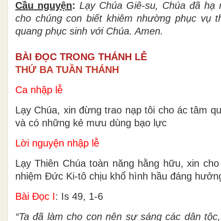
Cầu nguyện
:
Lạy Chúa Giê-su, Chúa đã hạ mì
cho chúng con biết khiêm nhường phục vụ 
quang phục sinh với Chúa. Amen.
BÀI ĐỌC TRONG THÁNH LỄ
THỨ BA TUẦN THÁNH
Ca nhập lễ
Lạy Chúa, xin đừng trao nạp tôi cho ác tâm qu
và có những kẻ mưu dùng bạo lực
Lời nguyện nhập lễ
Lạy Thiên Chúa toàn năng hằng hữu, xin cho 
nhiệm Ðức Ki-tô chịu khổ hình hầu đáng hưởn
Bài Ðọc I
: Is 49, 1-6
“Ta đã làm cho con nên sự sáng các dân tộc,