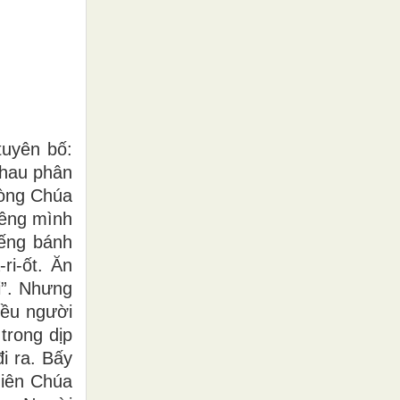
tuyên bố:
nhau phân
lòng Chúa
iêng mình
iếng bánh
ri-ốt. Ăn
i”. Nhưng
iều người
trong dịp
i ra. Bấy
hiên Chúa