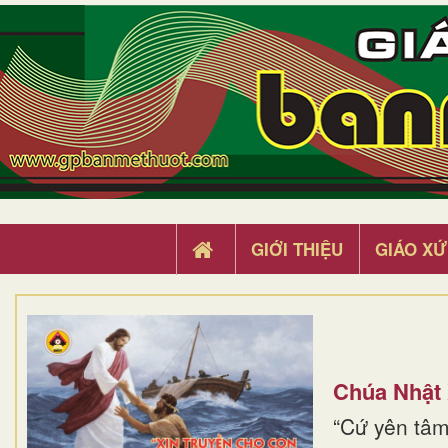
GIỚI THIỆU
GIÁO XỨ
Chúa Nhật
“Cứ yên tâm