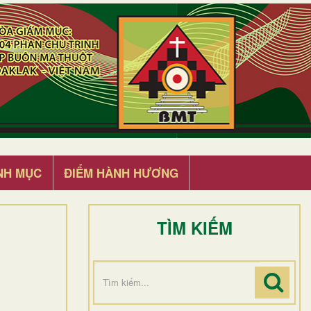
NH MỤC
ĐIỂM HÀNH HƯƠNG
TÌM KIẾM