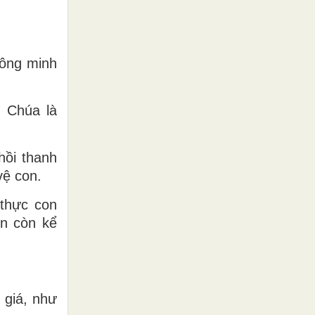
công minh
ì Chúa là
hồi thanh
vệ con.
 thực con
on còn kể
 giá, như