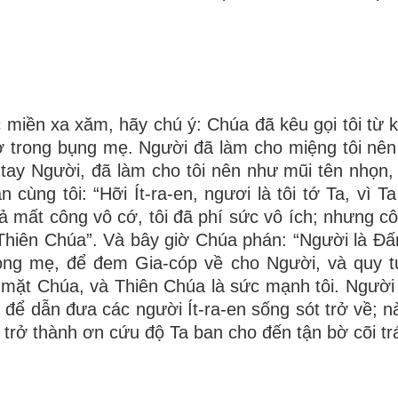
 miền xa xăm, hãy chú ý: Chúa đã kêu gọi tôi từ kh
n ở trong bụng mẹ. Người đã làm cho miệng tôi nên
tay Người, đã làm cho tôi nên như mũi tên nhọn,
 cùng tôi: “Hỡi Ít-ra-en, ngươi là tôi tớ Ta, vì T
 vả mất công vô cớ, tôi đã phí sức vô ích; nhưng c
 Thiên Chúa”. Và bây giờ Chúa phán: “Người là Ðấ
g lòng mẹ, để đem Gia-cóp về cho Người, và quy tụ
 mặt Chúa, và Thiên Chúa là sức mạnh tôi. Người
p, để dẫn đưa các người Ít-ra-en sống sót trở về; 
trở thành ơn cứu độ Ta ban cho đến tận bờ cõi trá