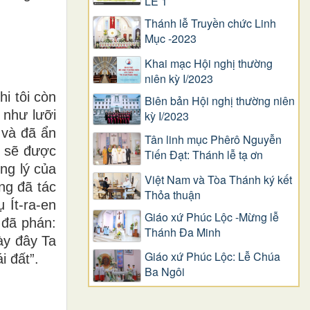
LỄ 1
Thánh lễ Truyền chức Linh
Mục -2023
Khai mạc Hội nghị thường
niên kỳ I/2023
i tôi còn
Biên bản Hội nghị thường niên
 như lưỡi
kỳ I/2023
 và đã ẩn
Tân linh mục Phêrô Nguyễn
a sẽ được
Tiến Đạt: Thánh lễ tạ ơn
ông lý của
Việt Nam và Tòa Thánh ký kết
ng đã tác
Thỏa thuận
 Ít-ra-en
Giáo xứ Phúc Lộc -Mừng lễ
 đã phán:
Thánh Đa Minh
này đây Ta
Giáo xứ Phúc Lộc: Lễ Chúa
i đất”.
Ba Ngôi