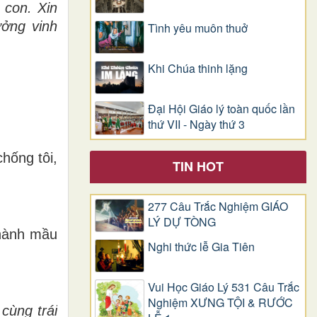
 con. Xin
ởng vinh
Tình yêu muôn thuở
Khi Chúa thinh lặng
Đại Hội Giáo lý toàn quốc lần
thứ VII - Ngày thứ 3
hống tôi,
TIN HOT
277 Câu Trắc Nghiệm GIÁO
LÝ DỰ TÒNG
 hành mầu
Nghi thức lễ Gia Tiên
Vui Học Giáo Lý 531 Câu Trắc
Nghiệm XƯNG TỘI & RƯỚC
cùng trái