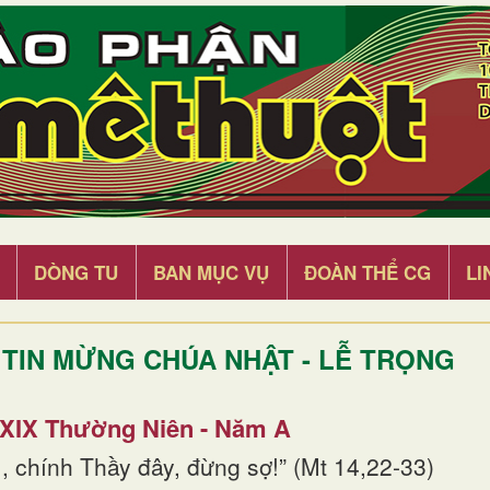
DÒNG TU
BAN MỤC VỤ
ĐOÀN THỂ CG
LI
TIN MỪNG CHÚA NHẬT - LỄ TRỌNG
 XIX Thường Niên - Năm A
, chính Thầy đây, đừng sợ!” (Mt 14,22-33)