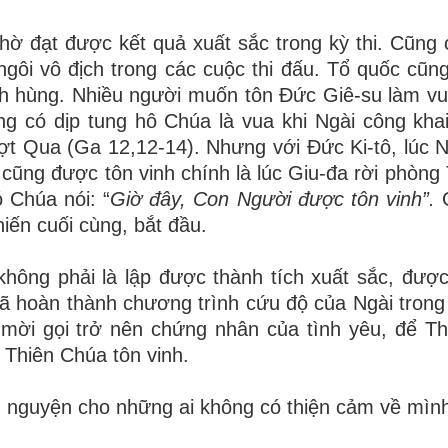
nhờ đạt được kết
quả xuất sắc trong kỳ thi. Cũng
gôi vô địch trong các cuộc thi đấu. Tổ quốc cũng
h hùng. Nhiều người muốn tôn Đức Giê-su làm vu
ng có dịp tung hô Chúa là vua khi Ngài công khai
Vượt Qua
(
Ga
1
2
,
12
-
1
4)
. Nhưng với Đức Ki-tô, lúc 
 cũng được tôn vinh chính là lúc
Giu-đa rời phòng 
ó Chúa nói:
“
Giờ đây,
Con Người được tôn vinh”
.
iến cuối cùng, bắt đầu.
hông phải là lập được thành tích xuất sắc, đượ
đã hoàn thành chương trình cứu độ của Ngài tron
mời gọi trở nên chứng nhân của tình yêu, để T
 Thiên Chúa tôn vinh.
 nguyện cho những ai không có thiện cảm về mìn