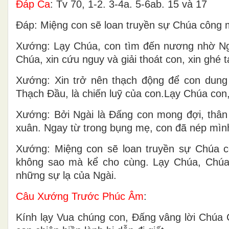
Ðáp Ca
: Tv 70, 1-2. 3-4a. 5-6ab. 15 và 17
Ðáp: Miệng con sẽ loan truyền sự Chúa công 
Xướng: Lạy Chúa, con tìm đến nương nhờ Ngà
Chúa, xin cứu nguy và giải thoát con, xin ghé t
Xướng: Xin trở nên thạch động để con dung 
Thạch Ðầu, là chiến luỹ của con.Lạy Chúa con,
Xướng: Bởi Ngài là Ðấng con mong đợi, thân 
xuân. Ngay từ trong bụng mẹ, con đã nép mình
Xướng: Miệng con sẽ loan truyền sự Chúa c
không sao mà kể cho cùng. Lạy Chúa, Chúa đ
những sự lạ của Ngài.
Câu Xướng Trước Phúc Âm
:
Kính lạy Vua chúng con, Ðấng vâng lời Chúa C