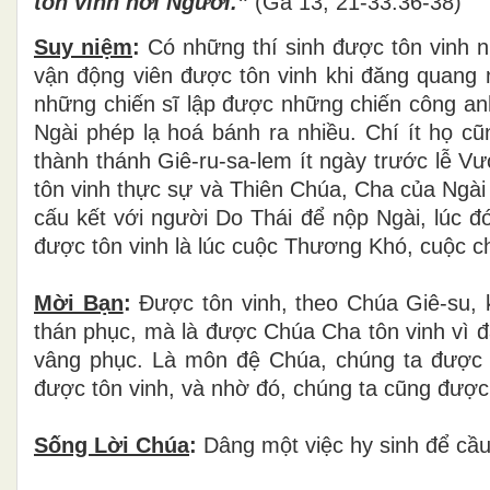
tôn vinh nơi Người.
”
(Ga 13,
21-33.36-38
)
Suy niệm
:
Có những
thí sinh được tôn vinh 
vận động viên được tôn vinh khi đăng quang n
những chiến sĩ lập được những chiến công an
Ngài phép lạ hoá bánh ra nhiều. Chí ít họ cũ
thành thánh Giê-ru-sa-lem ít ngày trước lễ 
tôn vinh thực sự và Thiên Chúa, Cha của Ngài
cấu kết
với người Do Thái để
nộp Ngài,
lúc đ
được tôn vinh là lúc cuộc Thương Khó, cuộc ch
Mời Bạn
:
Được tôn vinh, theo Chúa Giê-su, k
thán phục, mà là được Chúa Cha tôn vinh vì 
vâng phục. Là môn đệ Chúa, chúng ta được 
được tôn vinh, và nhờ đó, chúng ta cũng được
Sống Lời Chúa
:
Dâng một việc hy sinh để cầu