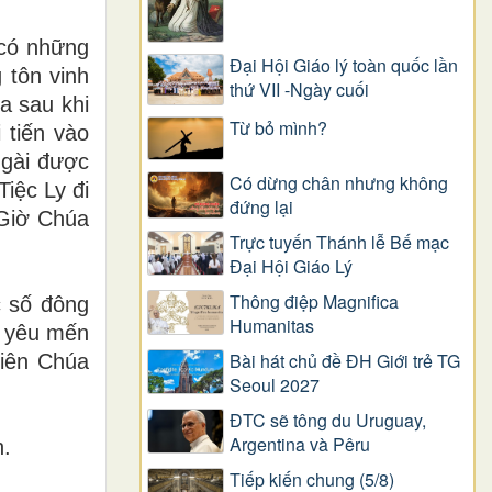
 có những
Đại Hội Giáo lý toàn quốc lần
 tôn vinh
thứ VII -Ngày cuối
a sau khi
Từ bỏ mình?
 tiến vào
Ngài được
Có dừng chân nhưng không
Tiệc Ly đi
đứng lại
Giờ Chúa
Trực tuyến Thánh lễ Bế mạc
Đại Hội Giáo Lý
Thông điệp Magnifica
c số đông
Humanitas
g yêu mến
Bài hát chủ đề ĐH Giới trẻ TG
hiên Chúa
Seoul 2027
ĐTC sẽ tông du Uruguay,
Argentina và Pêru
h.
Tiếp kiến chung (5/8)