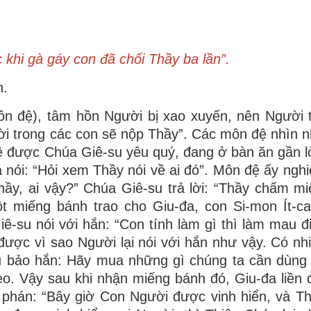
khi gà gáy con đã chối Thầy ba lần”.
n.
ôn đệ), tâm hồn Người bị xao xuyến, nên Người 
gười trong các con sẽ nộp Thầy”. Các môn đệ nhìn 
đệ được Chúa Giê-su yêu quý, đang ở bàn ăn gần 
 nói: “Hỏi xem Thầy nói về ai đó”. Môn đệ ấy ngh
ầy, ai vậy?” Chúa Giê-su trả lời: “Thầy chấm m
 miếng bánh trao cho Giu-đa, con Si-mon Ít-ca-
ê-su nói với hắn: “Con tính làm gì thì làm mau đ
ược vì sao Người lại nói với hắn như vậy. Có nh
su bảo hắn: Hãy mua những gì chúng ta cần dùng 
o. Vậy sau khi nhận miếng bánh đó, Giu-đa liền đ
su phán: “Bây giờ Con Người được vinh hiển, và T