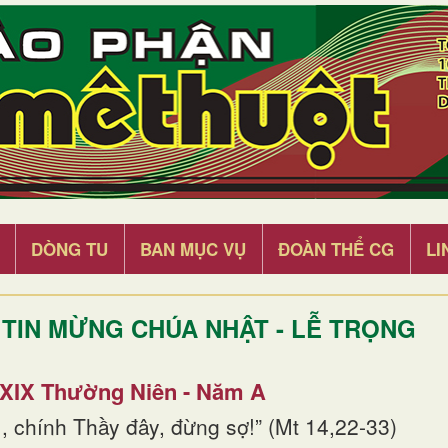
DÒNG TU
BAN MỤC VỤ
ĐOÀN THỂ CG
LI
TIN MỪNG CHÚA NHẬT - LỄ TRỌNG
 XIX Thường Niên - Năm A
, chính Thầy đây, đừng sợ!” (Mt 14,22-33)