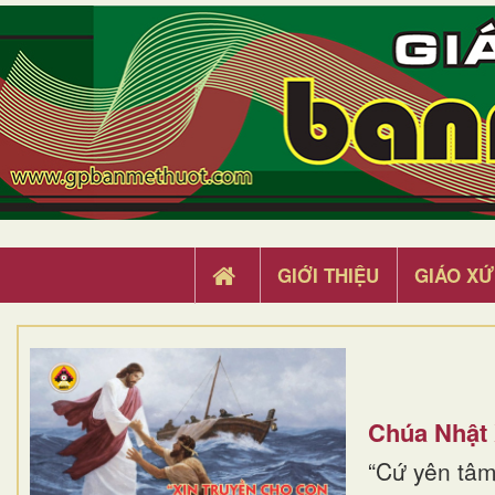
GIỚI THIỆU
GIÁO XỨ
Chúa Nhật
“Cứ yên tâm