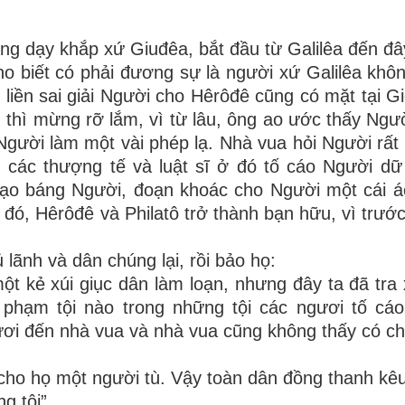
g dạy khắp xứ Giuđêa, bắt đầu từ Galilêa đến đâ
cho biết có phải đương sự là người xứ Galilêa khôn
liền sai giải Người cho Hêrôđê cũng có mặt tại G
thì mừng rỡ lắm, vì từ lâu, ông ao ước thấy Ngườ
gười làm một vài phép lạ. Nhà vua hỏi Người rất n
 các thượng tế và luật sĩ ở đó tố cáo Người dữ
nhạo báng Người, đoạn khoác cho Người một cái 
 đó, Hêrôđê và Philatô trở thành bạn hữu, vì trước
ủ lãnh và dân chúng lại, rồi bảo họ:
 kẻ xúi giục dân làm loạn, nhưng đây ta đã tra 
 phạm tội nào trong những tội các ngươi tố cá
ươi đến nhà vua và nhà vua cũng không thấy có chi
 cho họ một người tù. Vậy toàn dân đồng thanh kêu
g tôi”.