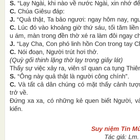
S.
“Lạy Ngài, khi nào về nước Ngài, xin nhớ đến
C.
Chúa Giêsu đáp:
J.
“Quả thật, Ta bảo ngươi: ngay hôm nay, ngươ
C.
Lúc đó vào khoảng giờ thứ sáu, tối tăm liền
u ám, màn trong đền thờ xé ra làm đôi ngay ch
J.
“Lạy Cha, Con phó linh hồn Con trong tay C
C.
Nói đoạn, Người trút hơi thở.
(Quỳ gối thinh lặng thờ lạy trong giây lát)
Thấy sự việc xảy ra, viên sĩ quan ca tụng Thi
S.
“Ông này quả thật là người công chính”.
C.
Và tất cả dân chúng có mặt thấy cảnh tượn
trở về.
Ðứng xa xa, có những kẻ quen biết Người, v
kiến.
Suy niệm Tin 
Tác giả: Lm