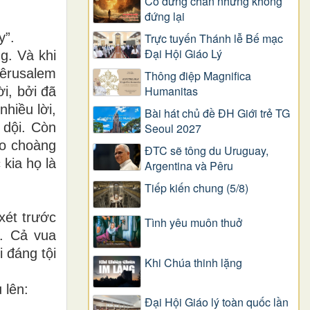
Có dừng chân nhưng không
đứng lại
y”.
Trực tuyến Thánh lễ Bế mạc
Đại Hội Giáo Lý
g. Và khi
iêrusalem
Thông điệp Magnifica
Humanitas
i, bởi đã
hiều lời,
Bài hát chủ đề ĐH Giới trẻ TG
 dội. Còn
Seoul 2027
áo choàng
ĐTC sẽ tông du Uruguay,
 kia họ là
Argentina và Pêru
Tiếp kiến chung (5/8)
xét trước
Tình yêu muôn thuở
o. Cả vua
 đáng tội
Khi Chúa thinh lặng
 lên:
Đại Hội Giáo lý toàn quốc lần