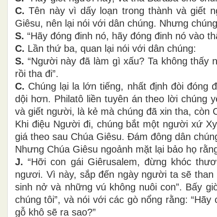
C.
Tên này vì dấy loạn trong thành và giết 
Giêsu, nên lại nói với dân chúng. Nhưng chúng
S.
“Hãy đóng đinh nó, hãy đóng đinh nó vào thậ
C.
Lần thứ ba, quan lại nói với dân chúng:
S.
“Người này đã làm gì xấu? Ta không thấy nơ
rồi tha đi”.
C.
Chúng lại la lớn tiếng, nhất định đòi đóng 
dội hơn. Philatô liền tuyên án theo lời chúng
và giết người, là kẻ mà chúng đã xin tha, còn
Khi điệu Người đi, chúng bắt một người xứ Xy
giá theo sau Chúa Giêsu. Ðám đông dân chún
Nhưng Chúa Giêsu ngoảnh mặt lại bảo họ rằn
J.
“Hỡi con gái Giêrusalem, đừng khóc thươ
ngươi. Vì này, sắp đến ngày người ta sẽ than
sinh nở và những vú không nuôi con”. Bấy giờ
chúng tôi”, và nói với các gò nổng rằng: “Hãy c
gỗ khô sẽ ra sao?”