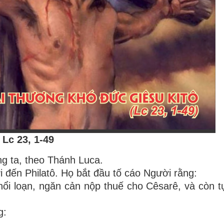
Lc 23, 1-49
g ta, theo Thánh Luca.
i đến Philatô. Họ bắt đầu tố cáo Người rằng:
nổi loạn, ngăn cản nộp thuế cho Cêsarê, và còn t
g: