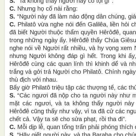
S.
“Ta không thấy người này có tội gì”.
C.
Nhưng họ cố nài rằng:
S.
“Người này đã làm náo động dân chúng, giản
C.
Philatô vừa nghe nói đến Galilêa, liền hỏi 
đã biết Người thuộc thẩm quyền Hêrôđê, quan 
trong những ngày ấy. Hêrôđê thấy Chúa Giêsu 
nghe nói về Người rất nhiều, và hy vọng xem N
nhưng Người không đáp gì hết. Trong khi ấy,
Hêrôđê cùng các quan lính thì khinh dể và 
trắng và gởi trả Người cho Philatô. Chính ngày
thù địch với nhau.
Bấy giờ Philatô triệu tập các thượng tế, các th
S.
“Các ngươi đã nộp cho ta người này như một
mặt các ngươi, và ta không thấy người này
Hêrôđê cũng thấy như vậy, vì ta đã cử các ng
chết cả. Vậy ta sẽ cho sửa phạt, rồi tha đi”.
C.
Mỗi dịp lễ, quan tổng trấn phải phóng thích
S.
“Hãy giết người này, và tha Baraba cho chún