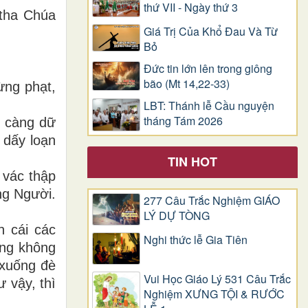
thứ VII - Ngày thứ 3
 tha Chúa
Giá Trị Của Khổ Ðau Và Từ
Bỏ
Đức tin lớn lên trong giông
bão (Mt 14,22-33)
ừng phạt,
LBT: Thánh lễ Cầu nguyện
tháng Tám 2026
g càng dữ
 dấy loạn
TIN HOT
 vác thập
ng Người.
277 Câu Trắc Nghiệm GIÁO
LÝ DỰ TÒNG
n cái các
Nghi thức lễ Gia Tiên
òng không
 xuống đè
Vui Học Giáo Lý 531 Câu Trắc
ư vậy, thì
Nghiệm XƯNG TỘI & RƯỚC