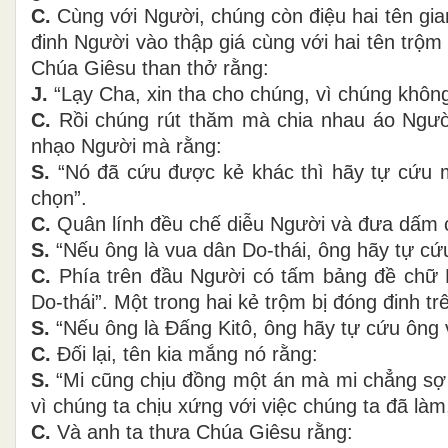
C.
Cùng với Người, chúng còn điệu hai tên gian
đinh Người vào thập giá cùng với hai tên trộ
Chúa Giêsu than thở rằng:
J.
“Lạy Cha, xin tha cho chúng, vì chúng không
C.
Rồi chúng rút thăm mà chia nhau áo Người
nhạo Người mà rằng:
S.
“Nó đã cứu được kẻ khác thì hãy tự cứu mì
chọn”.
C.
Quân lính đều chế diễu Người và đưa dấm 
S.
“Nếu ông là vua dân Do-thái, ông hãy tự cứu
C.
Phía trên đầu Người có tấm bảng đề chữ Hy
Do-thái”. Một trong hai kẻ trộm bị đóng đinh t
S.
“Nếu ông là Ðấng Kitô, ông hãy tự cứu ông 
C.
Ðối lại, tên kia mắng nó rằng:
S.
“Mi cũng chịu đồng một án mà mi chẳng sợ 
vì chúng ta chịu xứng với việc chúng ta đã là
C.
Và anh ta thưa Chúa Giêsu rằng: