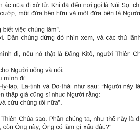
 ác nữa đi xử tử. Khi đã đến nơi gọi là Núi Sọ, c
m cướp, một đứa bên hữu và một đứa bên tả Người
 biết việc chúng làm”.
. Dân chúng đứng đó nhìn xem, và các thủ lãnh
nh đi, nếu nó thật là Ðấng Kitô, người Thiên C
cho Người uống và nói:
 mình đi”.
-lạp, La-tinh và Do-thái như sau: “Người này l
rên thập giá cũng sỉ nhục Người rằng:
và cứu chúng tôi nữa”.
Thiên Chúa sao. Phần chúng ta, như thế này là đ
m, còn Ông này, Ông có làm gì xấu đâu?”