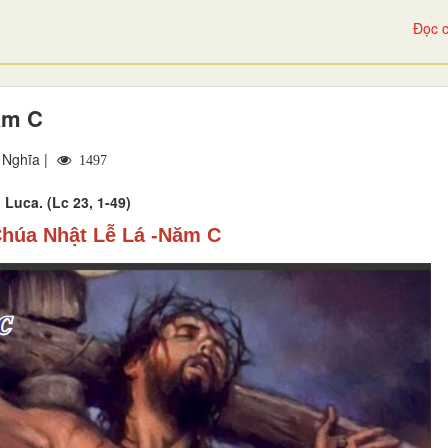
Đọc c
ăm C
 Nghĩa |
1497
Luca. (Lc 23, 1-49)
húa Nhật Lễ Lá -Năm C