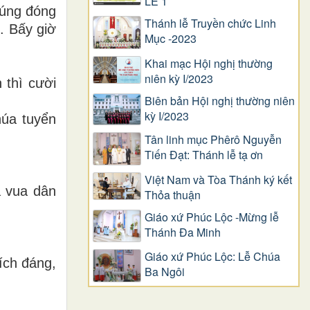
LỄ 1
húng đóng
Thánh lễ Truyền chức Linh
. Bấy giờ
Mục -2023
Khai mạc Hội nghị thường
niên kỳ I/2023
 thì cười
Biên bản Hội nghị thường niên
kỳ I/2023
húa tuyển
Tân linh mục Phêrô Nguyễn
Tiến Đạt: Thánh lễ tạ ơn
Việt Nam và Tòa Thánh ký kết
à vua dân
Thỏa thuận
Giáo xứ Phúc Lộc -Mừng lễ
Thánh Đa Minh
Giáo xứ Phúc Lộc: Lễ Chúa
ích đáng,
Ba Ngôi