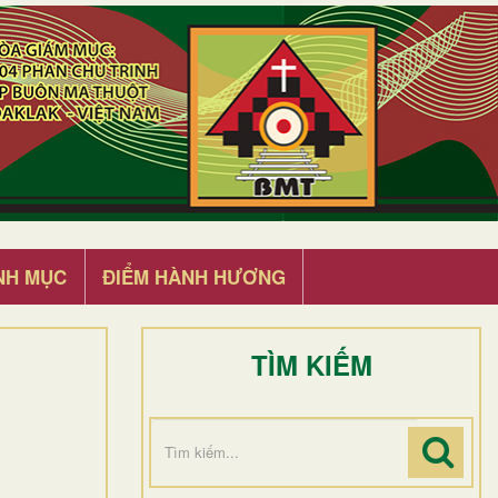
NH MỤC
ĐIỂM HÀNH HƯƠNG
TÌM KIẾM