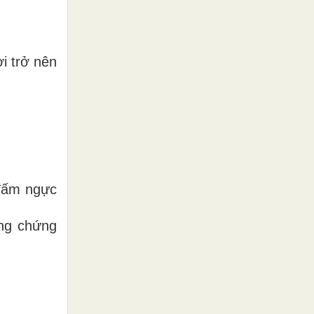
i trở nên
 đấm ngực
ũng chứng