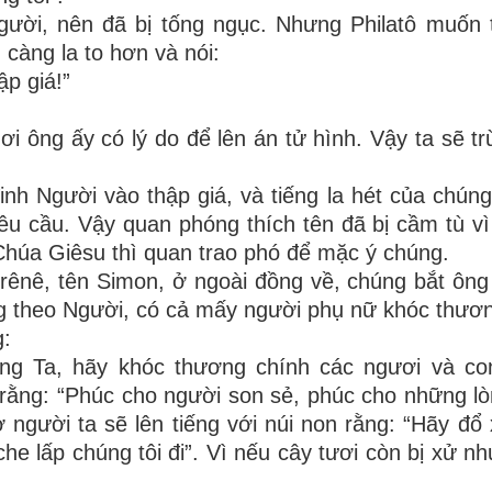
người, nên đã bị tống ngục. Nhưng Philatô muốn
 càng la to hơn và nói:
p giá!”
i ông ấy có lý do để lên án tử hình. Vậy ta sẽ tr
đinh Người vào thập giá, và tiếng la hét của chún
 yêu cầu. Vậy quan phóng thích tên đã bị cầm tù vì
 Chúa Giêsu thì quan trao phó để mặc ý chúng.
rênê, tên Simon, ở ngoài đồng về, chúng bắt ông
g theo Người, có cả mấy người phụ nữ khóc thươ
g:
ng Ta, hãy khóc thương chính các ngươi và co
 rằng: “Phúc cho người son sẻ, phúc cho những l
 người ta sẽ lên tiếng với núi non rằng: “Hãy đổ
he lấp chúng tôi đi”. Vì nếu cây tươi còn bị xử nh