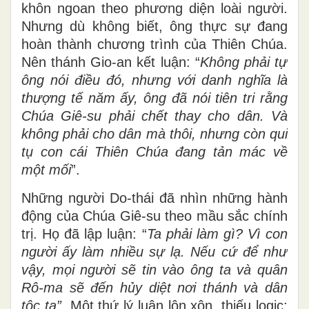
khôn ngoan theo phương diện loài người.
Nhưng dù không biết, ông thực sự đang
hoàn thành chương trình của Thiên Chúa.
Nên thánh Gio-an kết luận: “
Không phải tự
ông nói điều đó, nhưng với danh nghĩa là
thượng tế năm ấy, ông đã nói tiên tri rằng
Chúa Giê-su phải chết thay cho dân. Và
không phải cho dân mà thôi, nhưng còn qui
tụ con cái Thiên Chúa đang tản mác về
một mối
”.
Những người Do-thái đã nhìn những hành
động của Chúa Giê-su theo mầu sắc chính
trị. Họ đã lập luận: “
Ta phải làm gì? Vì con
người ấy làm nhiều sự lạ. Nếu cứ để như
vậy, mọi người sẽ tin vào ông ta và quân
Rô-ma sẽ đến hủy diệt nơi thánh và dân
tộc ta”
. Một thứ lý luận lộn xộn, thiếu logic: