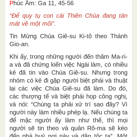
P
húc Âm: Ga 11, 45-56
“Ðể quy tụ con cái Thiên Chúa đang tản
mát về một mối”.
Tin Mừng Chúa Giê-su Ki-tô theo Thánh
Gio-an.
Khi ấy, trong những người đến thăm Ma-ri-
a và đã chứng kiến việc Ngài làm, có nhiều
kẻ đã tin vào Chúa Giê-su. Nhưng trong
nhóm có kẻ đi gặp người biệt phái và thuật
lại các việc Chúa Giê-su đã làm. Do đó,
các thượng tế và biệt phái họp công nghị,
và nói: “Chúng ta phải xử trí sao đây? Vì
người này làm nhiều phép lạ. Nếu chúng ta
để mặc người ấy làm như thế, thì mọi
người sẽ tin theo và quân Rô-ma sẽ kéo
đến phá huỷ nơi này và dân tộc ta”. Một