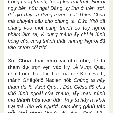
trong cung thánh, trong lều trại thật. Người
ngự bên hữu ngai Đấng uy linh ở trên trời,
để giờ đây ra đứng trước mặt Thiên Chúa
mà chuyển cầu cho chúng ta.
Đức Kitô đã
chẳng vào một cung thánh do tay người
phàm làm ra, vì cung thánh ấy chỉ là hình
bóng của cung thánh thật, nhưng Người đã
vào chính cõi trời.
Xin Chúa đoái nhìn và chở che,
để ta
tham dự
trọn vẹn vào Hy Lễ Vượt Qua,
như trong bài đọc hai của giờ Kinh Sách,
thánh Ghêgôriô Nadien nói:
Chúng ta hãy
tham dự lễ Vượt Qua… Đức Giêsu đã chịu
khổ hình ngoài cửa thành, lấy máu mình
mà
thánh hóa
toàn dân. Vậy ta hãy ra khỏi
trại mà đến với Người, cam lòng
gánh vác
nỗi khổ nhục
Người đã chịu. Quả thật,