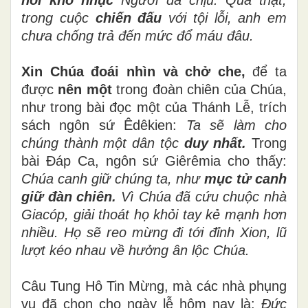
trong cuộc
chiến đấu
với tội lỗi, anh em
chưa chống trả đến mức đổ máu đâu.
Xin Chúa đoái nhìn và chở che,
để ta
được
nên một
trong đoàn chiên của Chúa,
như trong bài đọc một của Thánh Lễ, trích
sách ngôn sứ Êdêkien:
Ta sẽ làm cho
chúng thành một dân tộc
duy nhất.
Trong
bài Đáp Ca, ngôn sứ Giêrêmia cho thấy:
Chúa canh giữ chúng ta, như
mục tử canh
giữ đàn chiên.
Vì Chúa đã cứu chuộc nhà
Giacóp, giải thoát họ khỏi tay kẻ mạnh hơn
nhiều. Họ sẽ reo mừng đi tới đỉnh Xion, lũ
lượt kéo nhau về hưởng ân lộc Chúa.
Câu Tung Hô Tin Mừng, mà các nhà phụng
vụ đã chọn cho ngày lễ hôm nay là:
Đức