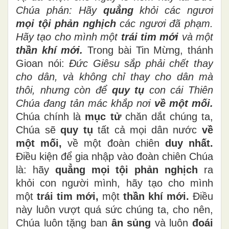
Chúa phán: Hãy
quẳng
khỏi các ngươi
mọi tội phản nghịch
các ngươi đã phạm.
Hãy tạo cho mình một
trái tim mới
và một
thần khí mới.
Trong bài Tin Mừng, thánh
Gioan nói:
Đức Giêsu sắp phải chết thay
cho dân, và không chỉ thay cho dân mà
thôi, nhưng còn để
quy tụ
con cái Thiên
Chúa đang tản mác khắp nơi
về một mối.
Chúa chính là
mục tử
chăn dắt chúng ta,
Chúa sẽ
quy tụ
tất cả mọi dân nước
về
một mối,
về một đoàn chiên
duy nhất.
Điều kiện để gia nhập vào đoàn chiên Chúa
là: hãy
quẳng mọi tội phản nghịch
ra
khỏi con người mình, hãy tạo cho mình
một
trái tim mới,
một
thần khí mới.
Điều
này luôn vượt quá sức chúng ta, cho nên,
Chúa luôn tặng ban
ân sủng
và luôn
đoái