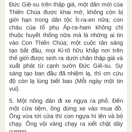
Đức Giê-su trên thập giá, một dân mới của
Thiên Chúa được khai mở, không còn bị
giới hạn trong dân tộc Ít-ra-en nữa; con
cháu của tổ phụ Áp-ra-ham không chỉ
thuộc huyết thống nữa mà là những ai tin
vào Con Thiên Chúa; một cuộc tân sáng
tạo bắt đầu, mọi Ki-tô hữu khắp nơi trên
thế giới được sinh ra dưới chân thập giá và
xuất phát từ cạnh sườn Đức Giê-su. Sự
sáng tạo ban đầu đã nhiệm lạ, thì ơn cứu
độ còn lạ lùng biết bao (Mỗi ngày một tin
vui).
5. Một nông dân đi xe ngựa ra phố. Đến
một cửa tiệm, ông dừng xe vào mua đồ.
Ông vừa tới cửa thì con ngựa hí lên và bỏ
chạy. Ông vội vàng chạy ra xiết chặt dây
cương.