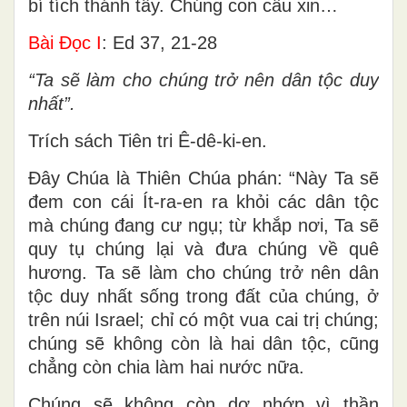
bí tích thánh tẩy. Chúng con cầu xin…
Bài Ðọc I
: Ed 37, 21-28
“Ta sẽ làm cho chúng trở nên dân tộc duy
nhất”.
Trích sách Tiên tri Ê-dê-ki-en.
Ðây Chúa là Thiên Chúa phán: “Này Ta sẽ
đem con cái Ít-ra-en ra khỏi các dân tộc
mà chúng đang cư ngụ; từ khắp nơi, Ta sẽ
quy tụ chúng lại và đưa chúng về quê
hương. Ta sẽ làm cho chúng trở nên dân
tộc duy nhất sống trong đất của chúng, ở
trên núi Israel; chỉ có một vua cai trị chúng;
chúng sẽ không còn là hai dân tộc, cũng
chẳng còn chia làm hai nước nữa.
Chúng sẽ không còn dơ nhớp vì thần