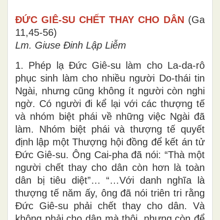
ĐỨC GIÊ-SU CHẾT THAY CHO DÂN
(Ga
11,45-56)
Lm. Giuse Đinh Lập Liễm
1. Phép lạ Đức Giê-su làm cho La-da-rô
phục sinh làm cho nhiều người Do-thái tin
Ngài, nhưng cũng không ít người còn nghi
ngờ. Có người đi kể lại với các thượng tế
và nhóm biệt phái về những việc Ngài đã
làm. Nhóm biệt phái và thượng tế quyết
định lập một Thượng hội đồng để kết án tử
Đức Giê-su. Ông Cai-pha đã nói: “Thà một
người chết thay cho dân còn hơn là toàn
dân bị tiêu diệt”… “…Với danh nghĩa là
thượng tế năm ấy, ông đã nói triên tri rằng
Đức Giê-su phải chết thay cho dân. Và
không phải cho dân mà thôi, nhưng còn để