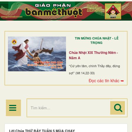
TRANG NHẤT
GIỚI THIỆU
GIÁO XỨ
TIN MỪNG CHÚA NHẬT - LỄ
DÒNG TU
TRỌNG
BAN MỤC VỤ
Chúa Nhật XIX Thường Niên -
Năm A
ĐOÀN THỂ CG
“Cứ yên tâm, chính Thầy đây, đừng
sợ!” (Mt 14,22-33)
LINH MỤC
Đọc các tin khác ➥
ĐIỂM HÀNH HƯƠNG
Lời Chúa THỨ BẢY TUẦN 5 MÙA CHAY