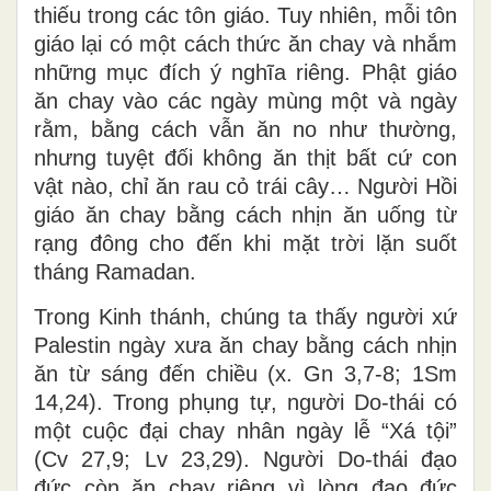
thiếu trong các tôn giáo. Tuy nhiên, mỗi tôn
giáo lại có một cách thức ăn chay và nhắm
những mục đích ý nghĩa riêng. Phật giáo
ăn chay vào các ngày mùng một và ngày
rằm, bằng cách vẫn ăn no như thường,
nhưng tuyệt đối không ăn thịt bất cứ con
vật nào, chỉ ăn rau cỏ trái cây… Người Hồi
giáo ăn chay bằng cách nhịn ăn uống từ
rạng đông cho đến khi mặt trời lặn suốt
tháng Ramadan.
Trong Kinh thánh, chúng ta thấy người xứ
Palestin ngày xưa ăn chay bằng cách nhịn
ăn từ sáng đến chiều (x. Gn 3,7-8; 1Sm
14,24). Trong phụng tự, người Do-thái có
một cuộc đại chay nhân ngày lễ “Xá tội”
(Cv 27,9; Lv 23,29). Người Do-thái đạo
đức còn ăn chay riêng vì lòng đạo đức