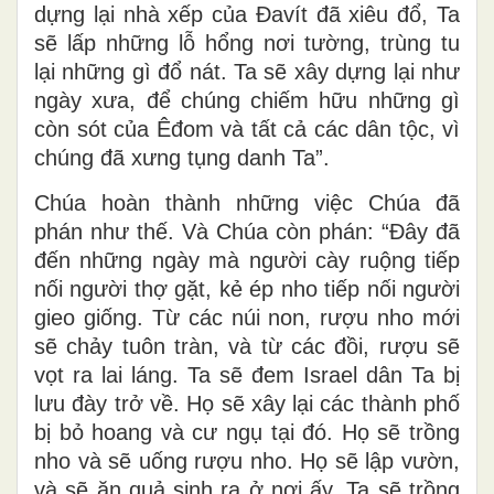
dựng lại nhà xếp của Ðavít đã xiêu đổ, Ta
sẽ lấp những lỗ hổng nơi tường, trùng tu
lại những gì đổ nát. Ta sẽ xây dựng lại như
ngày xưa, để chúng chiếm hữu những gì
còn sót của Êđom và tất cả các dân tộc, vì
chúng đã xưng tụng danh Ta”.
Chúa hoàn thành những việc Chúa đã
phán như thế. Và Chúa còn phán: “Ðây đã
đến những ngày mà người cày ruộng tiếp
nối người thợ gặt, kẻ ép nho tiếp nối người
gieo giống. Từ các núi non, rượu nho mới
sẽ chảy tuôn tràn, và từ các đồi, rượu sẽ
vọt ra lai láng. Ta sẽ đem Israel dân Ta bị
lưu đày trở về. Họ sẽ xây lại các thành phố
bị bỏ hoang và cư ngụ tại đó. Họ sẽ trồng
nho và sẽ uống rượu nho. Họ sẽ lập vườn,
và sẽ ăn quả sinh ra ở nơi ấy. Ta sẽ trồng