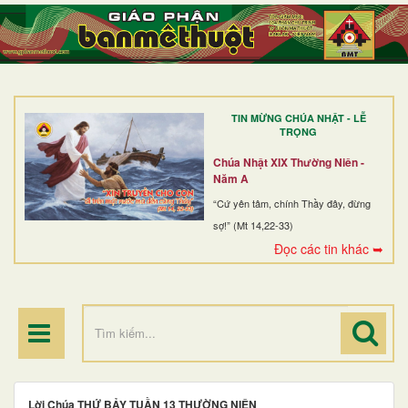
TRANG NHẤT
GIỚI THIỆU
GIÁO XỨ
TIN MỪNG CHÚA NHẬT - LỄ
DÒNG TU
TRỌNG
BAN MỤC VỤ
Chúa Nhật XIX Thường Niên -
Năm A
ĐOÀN THỂ CG
“Cứ yên tâm, chính Thầy đây, đừng
sợ!” (Mt 14,22-33)
LINH MỤC
Đọc các tin khác ➥
ĐIỂM HÀNH HƯƠNG
Lời Chúa THỨ BẢY TUẦN 13 THƯỜNG NIÊN