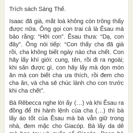
Trích sách Sáng Thế.
Isaac đã già, mắt loà không còn trông thấy
được nữa. Ông gọi con trai cả là Êsau mà
bảo rằng: “Hỡi con”. Êsau thưa: “Dạ, con
đây”. Ông nói tiếp: “Con thấy cha đã già
rồi, cha không biết ngày nào cha chết. Con
hãy lấy khí giới: cung, tên, rồi đi ra ngoài;
khi săn được gì, con hãy lấy mà dọn món
ăn mà con biết cha ưa thích, rồi đem cho
cha ăn, và cha sẽ chúc lành cho con trước
khi cha chết”.
Bà Rêbecca nghe lời ấy (…) và khi Êsau ra
đồng để thi hành lệnh của cha (…) thì bà
lấy áo tốt của Êsau mà bà vẫn giữ trong
nhà, đem mặc cho Giacóp. Bà lấy da dê