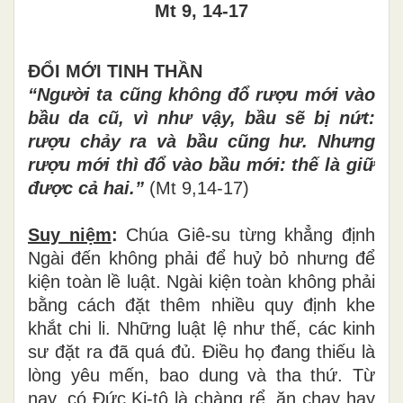
Mt 9, 14-17
ĐỔI MỚI TINH THẦN
“Người ta cũng không đổ rượu mới vào
bầu da cũ, vì như vậy, bầu sẽ bị nứt:
rượu chảy ra và bầu cũng hư. Nhưng
rượu mới thì đổ vào bầu mới: thế là giữ
được cả hai.”
(Mt 9,14-17)
Suy niệm
:
Chúa Giê-su từng khẳng định
Ngài đến không phải để huỷ bỏ nhưng để
kiện toàn lề luật. Ngài kiện toàn không phải
bằng cách đặt thêm nhiều quy định khe
khắt chi li. Những luật lệ như thế, các kinh
sư đặt ra đã quá đủ. Điều họ đang thiếu là
lòng yêu mến, bao dung và tha thứ. Từ
nay, có Đức Ki-tô là chàng rể, ăn chay hay