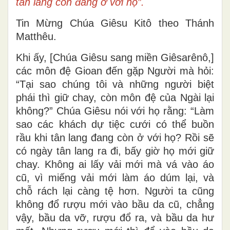
tân lang còn đang ở với họ”.
Tin Mừng Chúa Giêsu Kitô theo Thánh
Matthêu.
Khi ấy, [Chúa Giêsu sang miền Giêsarênô,]
các môn đệ Gioan đến gặp Người mà hỏi:
“Tại sao chúng tôi và những người biệt
phái thì giữ chay, còn môn đệ của Ngài lại
không?” Chúa Giêsu nói với họ rằng: “Làm
sao các khách dự tiệc cưới có thể buồn
rầu khi tân lang đang còn ở với họ? Rồi sẽ
có ngày tân lang ra đi, bấy giờ họ mới giữ
chay. Không ai lấy vải mới mà vá vào áo
cũ, vì miếng vải mới làm áo dúm lại, và
chỗ rách lại càng tệ hơn. Người ta cũng
không đổ rượu mới vào bầu da cũ, chẳng
vậy, bầu da vỡ, rượu đổ ra, và bầu da hư