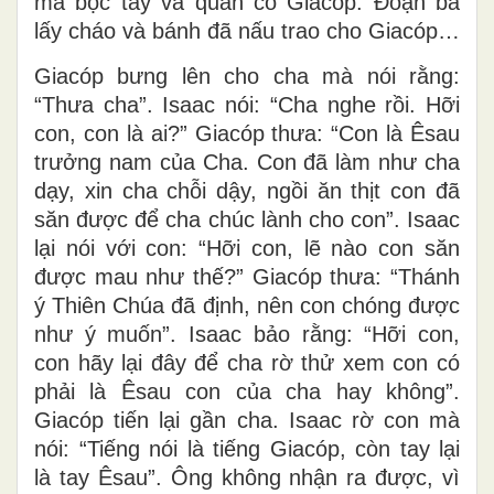
mà bọc tay và quấn cổ Giacóp. Ðoạn bà
lấy cháo và bánh đã nấu trao cho Giacóp…
Giacóp bưng lên cho cha mà nói rằng:
“Thưa cha”. Isaac nói: “Cha nghe rồi. Hỡi
con, con là ai?” Giacóp thưa: “Con là Êsau
trưởng nam của Cha. Con đã làm như cha
dạy, xin cha chỗi dậy, ngồi ăn thịt con đã
săn được để cha chúc lành cho con”. Isaac
lại nói với con: “Hỡi con, lẽ nào con săn
được mau như thế?” Giacóp thưa: “Thánh
ý Thiên Chúa đã định, nên con chóng được
như ý muốn”. Isaac bảo rằng: “Hỡi con,
con hãy lại đây để cha rờ thử xem con có
phải là Êsau con của cha hay không”.
Giacóp tiến lại gần cha. Isaac rờ con mà
nói: “Tiếng nói là tiếng Giacóp, còn tay lại
là tay Êsau”. Ông không nhận ra được, vì