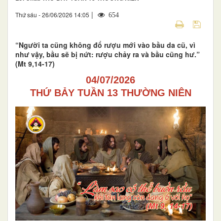
|
Thứ sáu - 26/06/2026 14:05
654
“Người ta cũng không đổ rượu mới vào bầu da cũ, vì
như vậy, bầu sẽ bị nứt: rượu chảy ra và bầu cũng hư.”
(Mt 9,14-17)
04/07/2026
THỨ BẢY TUẦN 13 THƯỜNG NIÊN