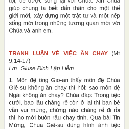
tội, để được sống lại với Chúa. Xin Chúa
giúp chúng ta biết dấn thân cho một thế
giới mới, xây dựng một trật tự và một nếp
sống mới trong những tương quan mới với
Chúa và anh em.
TRANH LUẬN VỀ VIỆC ĂN CHAY
(Mt
9,14-17)
Lm. Giuse Đinh Lập Liễm
1. Môn đệ ông Gio-an thấy môn đệ Chúa
Giê-su không ăn chay thì hỏi: sao môn đệ
Ngài không ăn chay? Chúa đáp: Trong tiệc
cưới, bao lâu chàng rể còn ở lại thì bạn bè
vẫn vui mừng, chừng nào chàng rể đi rồi
thì họ mới buồn rầu chay tịnh. Qua bài Tin
Mừng, Chúa Giê-su dùng hình ảnh tiệc