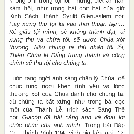
không ở lì trong tội lỗi, nhưng, biết ăn năn
sám hối, như trong bài đọc hai của giờ
Kinh Sách, thánh Syrilô Giêrusalem nói:
Hãy xưng thú tội lỗi vào thời thuận tiện…
Kẻ giấu tội mình, sẽ không thành đạt; ai
xưng thú và chừa tội, sẽ được Chúa xót
thương. Nếu chúng ta thú nhận tội lỗi,
Thiên Chúa là Đấng trung thành và công
chính sẽ tha tội cho chúng ta.
Luôn rạng ngời ánh sáng chân lý Chúa, để
chúc tụng ngợi khen tình yêu và lòng
thương xót của Chúa dành cho chúng ta,
dù chúng ta bất xứng, như trong bài đọc
một của Thánh Lễ, trích sách Sáng Thế
nói:
Giacóp đã hất cẳng anh và đoạt lời
chúc phúc của anh mình.
Trong bài Đáp
Ca, Thánh Vịnh 134, vịnh gia kêu gọi:
Ca