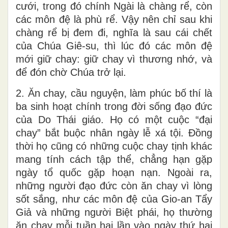
cưới, trong đó chính Ngài là chàng rể, còn
các môn đệ là phù rể. Vậy nên chỉ sau khi
chàng rể bị đem đi, nghĩa là sau cái chết
của Chúa Giê-su, thì lúc đó các môn đệ
mới giữ chay: giữ chay vì thương nhớ, và
để đón chờ Chúa trở lại.
2. Ăn chay, cầu nguyện, làm phúc bố thí là
ba sinh hoạt chính trong đời sống đạo đức
của Do Thái giáo. Họ có một cuộc “đại
chay” bắt buộc nhân ngày lễ xá tội. Đồng
thời họ cũng có những cuộc chay tịnh khác
mang tính cách tập thể, chẳng hạn gặp
ngày tổ quốc gặp hoạn nạn. Ngoài ra,
những người đạo đức còn ăn chay vì lòng
sốt sắng, như các môn đệ của Gio-an Tẩy
Giả và những người Biệt phái, họ thường
ăn chay mỗi tuần hai lần vào ngày thứ hai