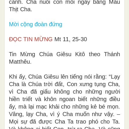
cành. Cha nuôi con mỗi ngày bằng Máu
Thịt Cha.
Mời cộng đoàn đứng
ĐỌC TIN MỪNG
Mt 11, 25-30
Tin Mừng Chúa Giêsu Kitô theo Thánh
Matthêu.
Khi ấy, Chúa Giêsu lên tiếng nói rằng: “Lạy
Cha là Chúa trời đất, Con xưng tụng Cha,
vì Cha đã giấu không cho những người
hiền triết và khôn ngoan biết những điều
ấy, mà lại mạc khải cho những kẻ bé mọn.
Vâng, lạy Cha, vì ý Cha muốn như vậy. –
Mọi sự đã được Cha Ta trao phó cho Ta.
Và không ai biết Con, trừ ra Cha. Và cũng