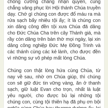
chống cưỡng chẳng nhận quyền, cùng
chẳng vâng phục lời Hội thánh Chúa truyền
dạy. Chớ gì chúng con được đổ máu ra mà
rửa sạch bấy nhiêu tội ấy; ít là chúng con
xin dâng công đền tội xưa Chúa đã dâng
cho Đức Chúa Cha trên cây Thánh giá, mà
rầy còn dâng trên bàn thờ mọi ngày, lại xin
dâng công nghiệp Đức Mẹ Đồng Trinh và
các thánh cùng các kẻ lành, cho được đền
vì những sự vô phép mất lòng Chúa.
Chúng con thật lòng hứa cùng Chúa, từ
nay về sau, nhờ ơn Chúa giúp, thì chúng
con sẽ giữ đức tin vững vàng, ăn ở thanh
sạch, giữ luật Evan cho trọn, nhất là luật
yêu người, cho được bù lại những tội
chúng con, cùng tội thiên hạ đã phụ ơn bội
nghĩa cùng Chúa hay thương dường ấy, lại