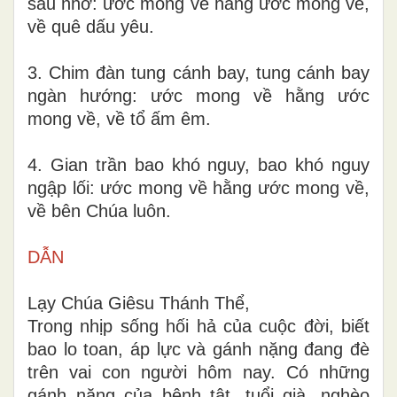
sầu nhớ: ước mong về hằng ước mong về,
về quê dấu yêu.
3. Chim đàn tung cánh bay, tung cánh bay
ngàn hướng: ước mong về hằng ước
mong về, về tổ ấm êm.
4. Gian trần bao khó nguy, bao khó nguy
ngập lối: ước mong về hằng ước mong về,
về bên Chúa luôn.
DẪN
Lạy Chúa Giêsu Thánh Thể,
Trong nhịp sống hối hả của cuộc đời, biết
bao lo toan, áp lực và gánh nặng đang đè
trên vai con người hôm nay. Có những
gánh nặng của bệnh tật, tuổi già, nghèo