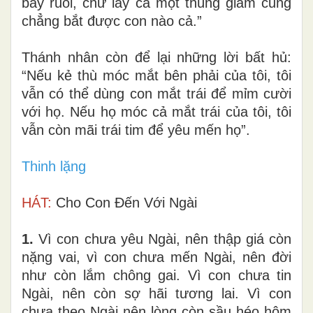
bầy ruồi, chứ lấy cả một thùng giấm cũng
chẳng bắt được con nào cả.”
Thánh nhân còn để lại những lời bất hủ:
“Nếu kẻ thù móc mắt bên phải của tôi, tôi
vẫn có thể dùng con mắt trái để mỉm cười
với họ. Nếu họ móc cả mắt trái của tôi, tôi
vẫn còn mãi trái tim để yêu mến họ”.
Thinh lặng
HÁT:
Cho Con Đến Với Ngài
1.
Vì con chưa yêu Ngài, nên thập giá còn
nặng vai, vì con chưa mến Ngài, nên đời
như còn lắm chông gai. Vì con chưa tin
Ngài, nên còn sợ hãi tương lai. Vì con
chưa theo Ngài nên lòng còn sầu héo hôm