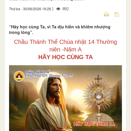
|
Thứ ba - 30/06/2026 19:26
892
“Hãy học cùng Ta, vì Ta dịu hiền và khiêm nhượng
trong lòng”.
Chầu Thánh Thể Chúa nhật 14 Thường
niên -Năm A
HÃY HỌC CÙNG TA