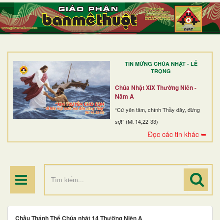
TRANG NHẤT
GIỚI THIỆU
GIÁO XỨ
TIN MỪNG CHÚA NHẬT - LỄ
DÒNG TU
TRỌNG
BAN MỤC VỤ
Chúa Nhật XIX Thường Niên -
Năm A
ĐOÀN THỂ CG
“Cứ yên tâm, chính Thầy đây, đừng
sợ!” (Mt 14,22-33)
LINH MỤC
Đọc các tin khác ➥
ĐIỂM HÀNH HƯƠNG
Chầu Thánh Thể Chúa nhật 14 Thường Niên A