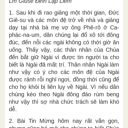
Lm Giuse Đinh Lập Liễm
1. Sau khi đi rao giảng một thời gian, Đức
Giê-su và các môn đệ trở về nhà và giảng
dạy tại nhà bà mẹ vợ ông Phê-rô ở Ca-
phác-na-um, dân chúng lại đổ xô tới đông
đúc, đến nỗi các ngài không có thời giờ ăn
uống. Thấy vậy, các thân nhân của Chúa
đến bắt giữ Ngài vì được tin người ta cho
biết là Ngài đã mất trí. Thân nhân Ngài làm
như vậy có ý cho các môn đệ của Ngài
được rảnh rỗi nghỉ ngơi, đồng thời cũng để
cho họ khỏi bị liên lụy về Ngài. Vì nếu dân
chúng kéo theo Ngài đông đảo rùm beng
như vậy thì sợ nhà chức trách sẽ làm khó
dễ.
2. Bài Tin Mừng hôm nay rất vắn gọn,