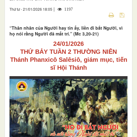
|
Thứ tư - 21/01/2026 18:05
1197
“Thân nhân của Người hay tin ấy, liền đi bắt Người, vì
họ nói rằng Người đã mất trí.” (Mc 3,20-21)
24/01/2026
THỨ BẢY TUẦN 2 THƯỜNG NIÊN
Thánh Phanxicô Salêsiô, giám mục, tiến
sĩ Hội Thánh