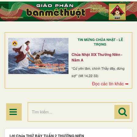
TRANG NHẤT
GIỚI THIỆU
GIÁO XỨ
TIN MỪNG CHÚA NHẬT - LỄ
DÒNG TU
TRỌNG
BAN MỤC VỤ
Chúa Nhật XIX Thường Niên -
Năm A
ĐOÀN THỂ CG
“Cứ yên tâm, chính Thầy đây, đừng
sợ!” (Mt 14,22-33)
LINH MỤC
Đọc các tin khác ➥
ĐIỂM HÀNH HƯƠNG
Lời Chúa THỨ BẢY TUẦN 2 THƯỜNG NIÊN