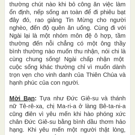
th
ườ
ng ch
ú
t n
à
o khi b
ỏ
c
ô
ng
ă
n vi
ệ
c l
à
m
ổ
n
đị
nh, n
ế
p s
ố
ng an to
à
n
để
đ
i phi
ê
u b
ạ
t
đ
â
y
đ
ó
, rao gi
ả
ng Tin M
ừ
ng cho ng
ườ
i
ngh
è
o,
đế
n
độ
qu
ê
n
ă
n u
ố
ng. C
ù
ng
đ
i v
ớ
i
Ng
à
i l
ạ
i l
à
m
ộ
t nh
ó
m m
ô
n
đệ
ô
h
ợ
p, t
ầ
m
th
ườ
ng
đế
n n
ỗ
i ch
ẳ
ng c
ó
m
ộ
t ông th
ầ
y
b
ì
nh th
ườ
ng n
à
o mu
ố
n thu nh
ậ
n, n
ó
i chi l
à
c
ù
ng chung s
ố
ng! Ng
à
i ch
ấ
p nh
ậ
n m
ộ
t
cu
ộ
c s
ố
ng kh
á
c th
ườ
ng ch
ỉ
v
ì
mu
ố
n d
à
nh
tr
ọ
n v
ẹ
n cho vinh danh c
ủ
a Thi
ê
n Ch
ú
a v
à
h
ạ
nh ph
ú
c c
ủ
a con người.
Mời B
ạ
n
:
T
ự
a nh
ư
Đứ
c Gi
ê
-su v
à
thánh
n
ữ
T
ê
-r
ê
-xa, ch
ị
Ma-ri-a
ở
l
à
ng B
ê
-ta-ni-a
c
ũ
ng
đ
i
ê
n v
ì
y
ê
u m
ế
n khi h
à
o ph
ó
ng x
ứ
c
ch
â
n
Đứ
c Gi
ê
-su b
ằ
ng b
ì
nh d
ầ
u th
ơ
m h
ả
o
h
ạ
ng. Khi y
ê
u m
ế
n m
ộ
t ng
ườ
i th
ậ
t l
ò
ng,