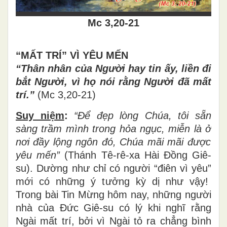
Mc 3,20-21
“MẤT TR
Í”
V
Ì
Y
ÊU MẾN
“Thân nhân của Ng
ườ
i hay tin
ấ
y, li
ề
n
đ
i
b
ắ
t Ng
ườ
i, v
ì
h
ọ
n
ó
i r
ằ
ng Ng
ườ
i
đã
m
ấ
t
tr
í
.
”
(Mc 3,20-21)
Suy niệm
:
“
Để
đẹ
p l
ò
ng Ch
ú
a, t
ô
i s
ẵ
n
s
à
ng tr
ầ
m m
ì
nh trong h
ỏ
a ng
ụ
c, mi
ễ
n l
à
ở
n
ơ
i
đầ
y l
ộ
ng ng
ô
n
đ
ó
, Ch
ú
a m
ã
i m
ã
i
đượ
c
y
ê
u m
ế
n
”
(Thánh Tê-rê-xa Hài
Đồ
ng Gi
ê
-
su). D
ườ
ng nh
ư
ch
ỉ
c
ó
ng
ườ
i
“
đ
i
ê
n v
ì
y
ê
u
”
m
ớ
i c
ó
nh
ữ
ng
ý
t
ưở
ng k
ỳ
d
ị
nh
ư
v
ậ
y!
Trong b
à
i Tin M
ừ
ng h
ô
m nay, nh
ữ
ng ng
ườ
i
nh
à
c
ủ
a
Đứ
c Gi
ê
-su c
ó
l
ý
khi ngh
ĩ
r
ằ
ng
Ng
à
i m
ấ
t trí, b
ở
i v
ì
Ng
à
i t
ỏ
ra ch
ẳ
ng b
ì
nh