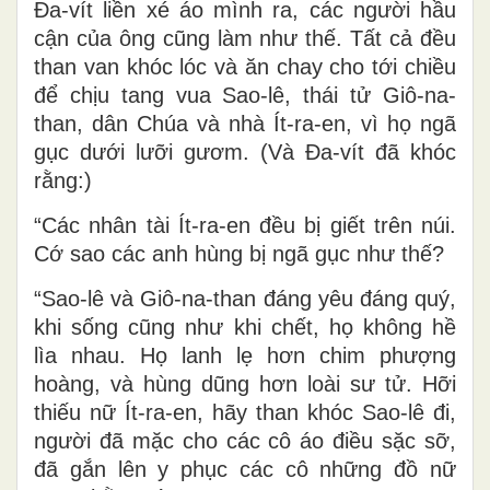
Ða-vít liền xé áo mình ra, các người hầu
cận của ông cũng làm như thế. Tất cả đều
than van khóc lóc và ăn chay cho tới chiều
để chịu tang vua Sao-lê, thái tử Giô-na-
than, dân Chúa và nhà Ít-ra-en, vì họ ngã
gục dưới lưỡi gươm. (Và Ða-vít đã khóc
rằng:)
“Các nhân tài Ít-ra-en đều bị giết trên núi.
Cớ sao các anh hùng bị ngã gục như thế?
“Sao-lê và Giô-na-than đáng yêu đáng quý,
khi sống cũng như khi chết, họ không hề
lìa nhau. Họ lanh lẹ hơn chim phượng
hoàng, và hùng dũng hơn loài sư tử. Hỡi
thiếu nữ Ít-ra-en, hãy than khóc Sao-lê đi,
người đã mặc cho các cô áo điều sặc sỡ,
đã gắn lên y phục các cô những đồ nữ