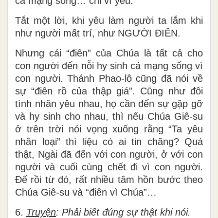
cả mạng sống… chỉ vì yêu.
Tắt một lời, khi yêu làm người ta lắm khi
như người mất trí, như NGƯỜI ĐIÊN.
Nhưng cái “điên” của Chúa là tất cả cho
con người đến nỗi hy sinh cả mạng sống vì
con người. Thánh Phao-lô cũng đã nói về
sự “điên rồ của thập giá”. Cũng như đôi
tình nhân yêu nhau, họ cần đến sự gặp gỡ
và hy sinh cho nhau, thì nếu Chúa Giê-su
ở trên trời nói vọng xuống rằng “Ta yêu
nhân loại” thì liệu có ai tin chăng? Quả
thật, Ngài đã đến với con người, ở với con
người và cuối cùng chết đi vì con người.
Để rồi từ đó, rất nhiều tâm hồn bước theo
Chúa Giê-su và “điên vì Chúa”…
6.
Truyện
: Phải biết đúng sự thật khi nói.