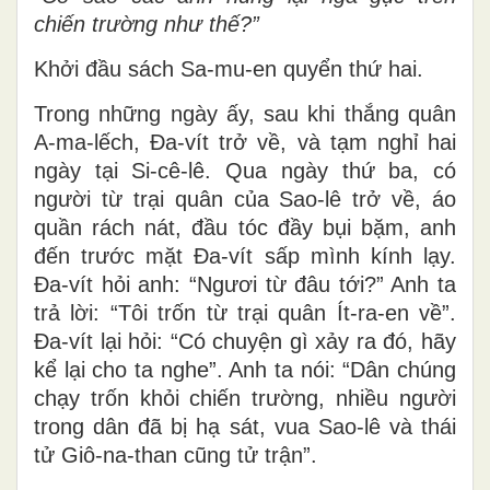
chiến trường như thế?”
Khởi đầu sách Sa-mu-en quyển thứ hai.
Trong những ngày ấy, sau khi thắng quân
A-ma-lếch, Ða-vít trở về, và tạm nghỉ hai
ngày tại Si-cê-lê. Qua ngày thứ ba, có
người từ trại quân của Sao-lê trở về, áo
quần rách nát, đầu tóc đầy bụi bặm, anh
đến trước mặt Ða-vít sấp mình kính lạy.
Ða-vít hỏi anh: “Ngươi từ đâu tới?” Anh ta
trả lời: “Tôi trốn từ trại quân Ít-ra-en về”.
Ða-vít lại hỏi: “Có chuyện gì xảy ra đó, hãy
kể lại cho ta nghe”. Anh ta nói: “Dân chúng
chạy trốn khỏi chiến trường, nhiều người
trong dân đã bị hạ sát, vua Sao-lê và thái
tử Giô-na-than cũng tử trận”.