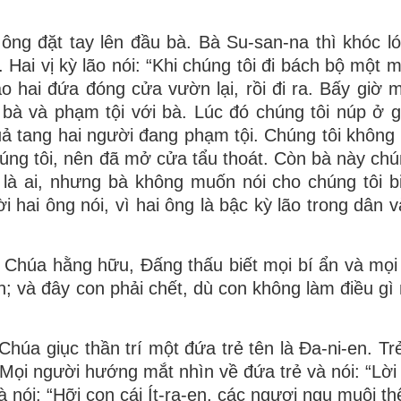
i ông đặt tay lên đầu bà. Bà Su-san-na thì khóc l
 Hai vị kỳ lão nói: “Khi chúng tôi đi bách bộ một 
ảo hai đứa đóng cửa vườn lại, rồi đi ra. Bấy giờ 
 bà và phạm tội với bà. Lúc đó chúng tôi núp ở 
 quả tang hai người đang phạm tội. Chúng tôi không
úng tôi, nên đã mở cửa tẩu thoát. Còn bà này chún
là ai, nhưng bà không muốn nói cho chúng tôi bi
i hai ông nói, vì hai ông là bậc kỳ lão trong dân 
y Chúa hằng hữu, Ðấng thấu biết mọi bí ẩn và mọi
on; và đây con phải chết, dù con không làm điều gì
Chúa giục thần trí một đứa trẻ tên là Ða-ni-en. Tr
 Mọi người hướng mắt nhìn về đứa trẻ và nói: “Lời 
 nói: “Hỡi con cái Ít-ra-en, các ngươi ngu muội th