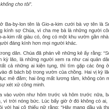
 khống cho tôi”.
 Ba-by-lon tên là Gio-a-kim cưới bà vợ tên là S
òng kính sợ Chúa, vì cha mẹ bà là những người cô
io-a-kim rất giàu có, ông có một khu vườn gần nhà
 người đáng kính hơn mọi người khác.
 trong dân. Chúa đã phán về những kẻ ấy rằng: “S
n kỳ lão, là những người xem ra như cai quản dâ
tất cả những ai kiện tụng, thì tìm gặp các ông 
vào đi bách bộ trong vườn của chồng. Hai vị kỳ lã
a dục mê đắm; hai ông mất lương tâm, không còn
sự xét xử công minh.
-na vào vườn như hôm trước và hôm trước nữa, b
 vì trời nóng bức. Lúc bấy giờ ở đó không có ai, 
ói với hai cô thiếu nữ rằng: “Hãy mang dầu và t