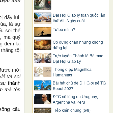
 được ánh
Đại Hội Giáo lý toàn quốc lần
 đẩy lui.
thứ VII -Ngày cuối
úa, là sự
Từ bỏ mình?
u soi thế
i, ma quỷ
Có dừng chân nhưng không
g đem lại
đứng lại
thắng tội
Trực tuyến Thánh lễ Bế mạc
Đại Hội Giáo Lý
Thông điệp Magnifica
được mời
Humanitas
đế và soi
Bài hát chủ đề ĐH Giới trẻ TG
 sự thánh
Seoul 2027
àm mà tôn
ĐTC sẽ tông du Uruguay,
Argentina và Pêru
sống cầu
Tiếp kiến chung (5/8)