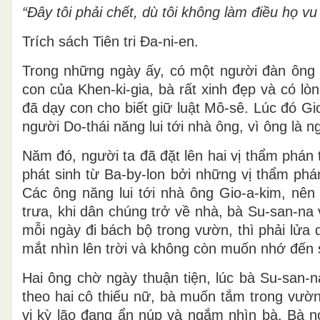
“Ðây tôi phải chết, dù tôi không làm điều họ vu
Trích sách Tiên tri Ða-ni-en.
Trong những ngày ấy, có một người đàn ông ở
con của Khen-ki-gia, bà rất xinh đẹp và có l
đã dạy con cho biết giữ luật Mô-sê. Lúc đó G
người Do-thái năng lui tới nhà ông, vì ông là
Năm đó, người ta đã đặt lên hai vị thẩm phán
phát sinh từ Ba-by-lon bởi những vị thẩm phá
Các ông năng lui tới nhà ông Gio-a-kim, nên 
trưa, khi dân chúng trở về nhà, bà Su-san-na 
mỗi ngày đi bách bộ trong vườn, thì phải lử
mắt nhìn lên trời và không còn muốn nhớ đến 
Hai ông chờ ngày thuận tiện, lúc bà Su-san
theo hai cô thiếu nữ, bà muốn tắm trong vườn,
vị kỳ lão đang ẩn núp và ngắm nhìn bà. Bà n