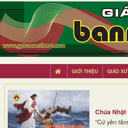
GIỚI THIỆU
GIÁO XỨ
Chúa Nhật
“Cứ yên tâm