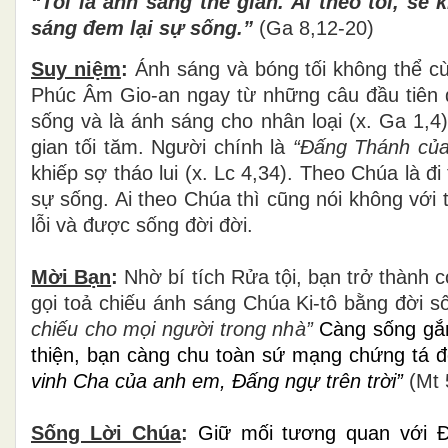
“Tôi là ánh sáng thế gian. Ai theo tôi, s
sáng đem lại sự sống.”
(Ga 8,12-20)
Suy niệm
:
Ánh sáng và bóng tối không thể cùng
Phúc Âm Gio-an ngay từ những câu đầu tiên đã
sống và là ánh sáng cho nhân loại (x. Ga 1,4
gian tối tăm. Người chính là
“Đấng Thánh của
khiếp sợ tháo lui (x. Lc 4,34). Theo Chúa là 
sự sống. Ai theo Chúa thì cũng nói không với 
lỗi và được sống đời đời.
Mời Bạn
:
Nhờ bí tích Rửa tội, bạn trở thành c
gọi toả chiếu ánh sáng Chúa Ki-tô bằng đời
chiếu cho mọi người trong nhà”
Càng sống gắn
thiện, bạn càng chu toàn sứ mạng chứng tá 
vinh Cha của anh em, Đấng ngự trên trời”
(Mt 
Sống Lời Chúa
:
Giữ mối tương quan với Đ