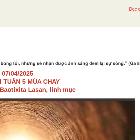
Đọc c
ng bóng tối, nhưng sẽ nhận được ánh sáng đem lại sự sống.” (Ga 8
07/04/2025
I TUẦN 5 MÙA CHAY
Baotixita Lasan, linh mục