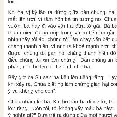
lóc.
Khi hai vị kỳ lão ra đứng giữa dân chúng, ha
mắt lên trời, vì tâm hồn bà tin tưởng nơi Chúa.
vườn, bà này đi vào với hai đứa tớ gái. Bà b
thanh niên đã ẩn núp trong vườn tiến tới gần
nhìn thấy tội ác, chúng tôi liền chạy đến bắt
chàng thanh niên, vì anh ta khoẻ mạnh hơn ch
được, chúng tôi gạn hỏi chàng thanh niên đó 
điều chúng tôi xin làm chứng”. Dân chúng tin lờ
phán, nên họ lên án tử hình cho bà.
Bấy giờ bà Su-san-na kêu lớn tiếng rằng: “Lạ
khi xảy ra, Chúa biết họ làm chứng gian hại c
ý vu khống cho con”.
Chúa nhậm lời bà. Khi họ dẫn bà đi xử tử, thì 
lớn rằng: “Còn tôi, tôi không vấy máu bà này”.
ý nghĩa gì?” Ðứa trẻ ra đứng giữa mọi người và