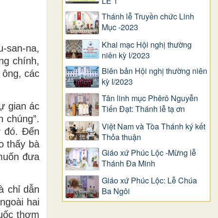
LỄ 1
Thánh lễ Truyền chức Linh
Mục -2023
Khai mạc Hội nghị thường
u-san-na,
niên kỳ I/2023
ng chính,
Biên bản Hội nghị thường niên
 ông, các
kỳ I/2023
Tân linh mục Phêrô Nguyễn
ự gian ác
Tiến Đạt: Thánh lễ tạ ơn
n chúng”.
Việt Nam và Tòa Thánh ký kết
ở đó. Ðến
Thỏa thuận
o thấy bà
Giáo xứ Phúc Lộc -Mừng lễ
 muốn đưa
Thánh Đa Minh
Giáo xứ Phúc Lộc: Lễ Chúa
à chỉ dẫn
Ba Ngôi
ngoài hai
huốc thơm