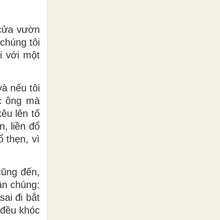
 cửa vườn
chúng tôi
i với một
và nếu tôi
ác ông mà
êu lên tố
, liền đổ
ổ thẹn, vì
cũng đến,
ân chúng:
ai đi bắt
 đều khóc