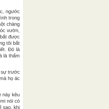
óc, ngước
mình trong
một chàng
góc vườn,
 bắt được
g tôi bắt
ết. Ðó là
và là thẩm
 sự trước
 mà họ ác
ẻ này kêu
mi nói có
ế sao, khi