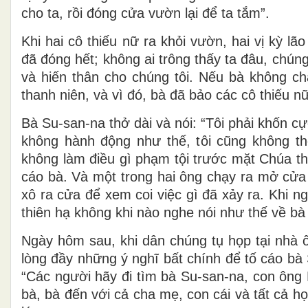
cho ta, rồi đóng cửa vườn lại để ta tắm”.
Khi hai cô thiếu nữ ra khỏi vườn, hai vị kỳ lã
đã đóng hết; không ai trông thấy ta đâu, chún
và hiến thân cho chúng tôi. Nếu bà không ch
thanh niên, và vì đó, bà đã bảo các cô thiếu n
Bà Su-san-na thở dài và nói: “Tôi phải khốn cực
không hành động như thế, tôi cũng không th
không làm điều gì phạm tội trước mặt Chúa thì 
cáo bà. Và một trong hai ông chạy ra mở cửa 
xô ra cửa để xem coi việc gì đã xảy ra. Khi nghe
thiên hạ không khi nào nghe nói như thế về bà
Ngày hôm sau, khi dân chúng tụ họp tại nhà ô
lòng đầy những ý nghĩ bất chính để tố cáo bà 
“Các người hãy đi tìm bà Su-san-na, con ông K
bà, bà đến với cả cha mẹ, con cái và tất cả h