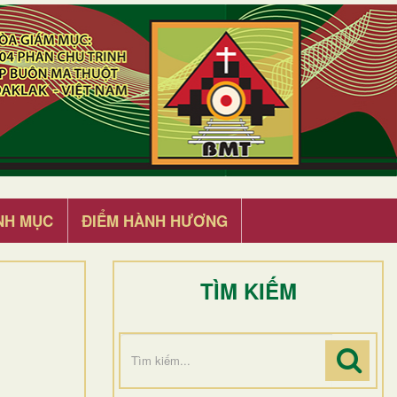
NH MỤC
ĐIỂM HÀNH HƯƠNG
TÌM KIẾM