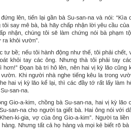
o đứng lên, tiến lại gần bà Su-san-na và nói: “Kìa
g tôi say mê bà, bà hãy chấp nhận lời yêu cầu của 
ấp nhận, chúng tôi sẽ làm chứng nói bà phạm tộ
ữ ra khỏi vườn”.
 tư bề; nếu tôi hành động như thế, tôi phải chết, 
oát khỏi tay các ông. Nhưng thà tôi phải tay c
hơn!” Ðọan bà tri hô lên, nên hai vị kỳ lão cũng k
vườn. Khi người nhà nghe tiếng kêu la trong vườn
 hai vị kỳ lão kể lại, thì các đầy tớ rất lấy làm h
 Su-san-na.
ng Gio-a-kim, chồng bà Su-san-na, hai vị kỳ lão 
Su-san-na cho người ta giết bà. Hai ông nói với d
hen-ki-gia, vợ của ông Gio-a-kim”. Người ta liền s
ọ hàng. Nhưng tất cả họ hàng và mọi kẻ biết rõ bà