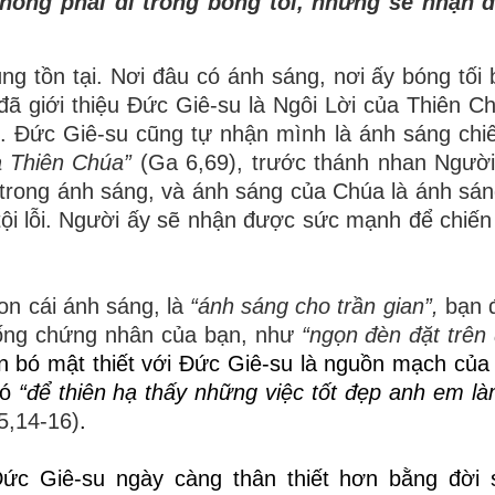
ẽ không phải đi trong bóng tối, nhưng sẽ nhận
 tồn tại. Nơi đâu có ánh sáng, nơi ấy bóng tối bị
 giới thiệu Đức Giê-su là Ngôi Lời của Thiên Ch
). Đức Giê-su cũng tự nhận mình là ánh sáng chiế
 Thiên Chúa”
(Ga 6,69), trước thánh nhan Ngườ
đi trong ánh sáng, và ánh sáng của Chúa là ánh sán
tội lỗi. Người ấy sẽ nhận được sức mạnh để chiến 
on cái ánh sáng, là
“ánh sáng cho trần gian”,
bạn 
 sống chứng nhân của bạn, như
“ngọn đèn đặt trên 
 bó mật thiết với Đức Giê-su là nguồn mạch của
đó
“để thiên hạ thấy những việc tốt đẹp anh em l
5,14-16)
.
ức Giê-su ngày càng thân thiết hơn bằng đời 