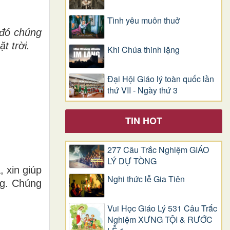
Tình yêu muôn thuở
 đó chúng
t trời.
Khi Chúa thinh lặng
Đại Hội Giáo lý toàn quốc lần
thứ VII - Ngày thứ 3
TIN HOT
277 Câu Trắc Nghiệm GIÁO
LÝ DỰ TÒNG
 xin giúp
Nghi thức lễ Gia Tiên
ng. Chúng
Vui Học Giáo Lý 531 Câu Trắc
Nghiệm XƯNG TỘI & RƯỚC