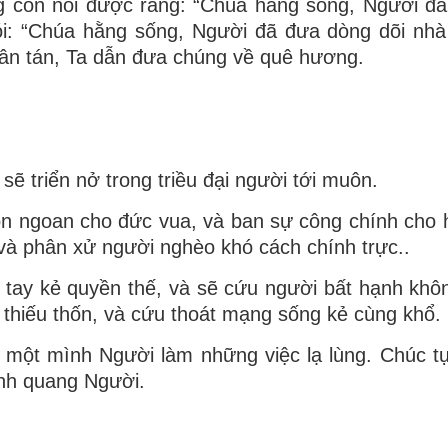
g còn nói được rằng: “Chúa hằng sống, Người đ
nói: “Chúa hằng sống, Người đã đưa dòng dõi nhà 
phân tán, Ta dẫn đưa chúng về quê hương.
ẽ triển nở trong triều đại người tới muôn.
n ngoan cho đức vua, và ban sự công chính cho 
và phân xử người nghèo khó cách chính trực..
 tay kẻ quyền thế, và sẽ cứu người bất hạnh khôn
 thiếu thốn, và cứu thoát mạng sống kẻ cùng khổ.
, một mình Người làm những việc lạ lùng. Chúc 
inh quang Người.