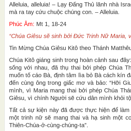
Alleluia, alleluia! – Lạy Ðấng Thủ lãnh nhà Isr
mà ra tay cứu chuộc chúng con. – Alleluia.
Phúc Âm:
Mt 1, 18-24
“Chúa Giêsu sẽ sinh bởi Ðức Trinh Nữ Maria, v
Tin Mừng Chúa Giêsu Kitô theo Thánh Matthê
Chúa Kitô giáng sinh trong hoàn cảnh sau đây
sống với nhau, đã thụ thai bởi phép Chúa T
muốn tố cáo Bà, định tâm lìa bỏ Bà cách kín 
đến cùng ông trong giấc mơ và bảo: “Hỡi Gi
mình, vì Maria mang thai bởi phép Chúa Thán
Giêsu, vì chính Người sẽ cứu dân mình khỏi tội
Tất cả sự kiện này đã được thực hiện để làm 
một trinh nữ sẽ mang thai và hạ sinh một con
Thiên-Chúa-ở-cùng-chúng-ta”.