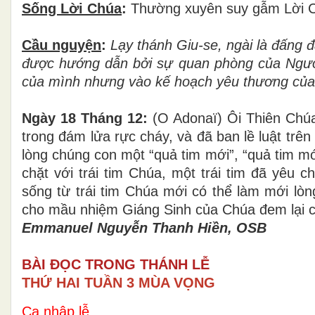
Sống Lời Chúa
:
Thường xuyên suy gẫm Lời C
Cầu nguyện
:
Lạy thánh Giu-se, ngài là đấng 
được hướng dẫn bởi sự quan phòng của Ngườ
của mình nhưng vào kế hoạch yêu thương củ
Ngày 18 Tháng 12:
(O Adonaï) Ôi Thiên Chúa
trong đám lửa rực cháy, và đã ban lề luật trên 
lòng chúng con một “quả tim mới”, “quả tim mớ
chặt với trái tim Chúa, một trái tim đã yêu 
sống từ trái tim Chúa mới có thể làm mới lòn
cho mầu nhiệm Giáng Sinh của Chúa đem lại ch
Emmanuel Nguyễn Thanh Hiền, OSB
BÀI ĐỌC TRONG THÁNH LỄ
THỨ HAI TUẦN 3 MÙA VỌNG
Ca nhập lễ