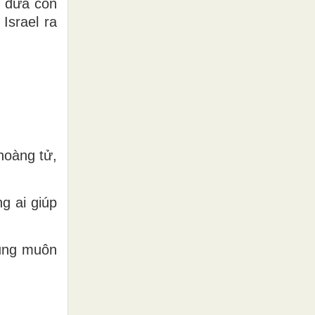
ã đưa con
Israel ra
hoàng tử,
g ai giúp
tụng muôn