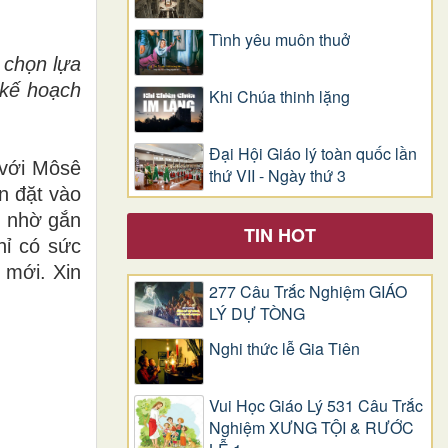
Tình yêu muôn thuở
 chọn lựa
 kế hoạch
Khi Chúa thinh lặng
Đại Hội Giáo lý toàn quốc lần
 với Môsê
thứ VII - Ngày thứ 3
in đặt vào
, nhờ gắn
TIN HOT
hỉ có sức
 mới. Xin
277 Câu Trắc Nghiệm GIÁO
LÝ DỰ TÒNG
Nghi thức lễ Gia Tiên
Vui Học Giáo Lý 531 Câu Trắc
Nghiệm XƯNG TỘI & RƯỚC