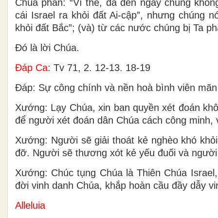
Chúa phán: “Vì thế, đã đến ngày chúng khôn
cái Israel ra khỏi đất Ai-cập”, nhưng chúng 
khỏi đất Bắc”; (và) từ các nước chúng bị Ta 
Ðó là lời Chúa.
Ðáp Ca
: Tv 71, 2. 12-13. 18-19
Ðáp: Sự công chính và nền hoà bình viên mãn s
Xướng: Lạy Chúa, xin ban quyền xét đoán khô
để người xét đoán dân Chúa cách công minh, 
Xướng: Người sẽ giải thoát kẻ nghèo khó khỏi
đỡ. Người sẽ thương xót kẻ yếu đuối và người
Xướng: Chúc tụng Chúa là Thiên Chúa Israel
đời vinh danh Chúa, khắp hoàn cầu đầy dẫy v
Alleluia