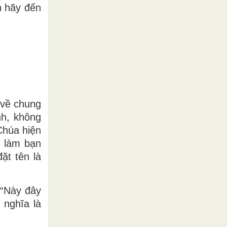
in hãy đến
 về chung
nh, không
Chúa hiện
à làm bạn
ặt tên là
 “Này đây
 nghĩa là