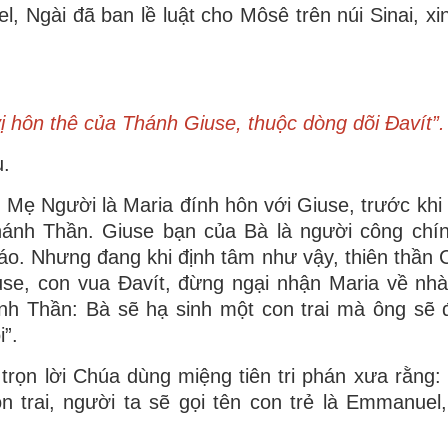
ael, Ngài đã ban lề luật cho Môsê trên núi Sinai, x
ị hôn thê của Thánh Giuse, thuộc dòng dõi Ðavít”.
u.
: Mẹ Người là Maria đính hôn với Giuse, trước khi
hánh Thần. Giuse bạn của Bà là người công chí
đáo. Nhưng đang khi định tâm như vậy, thiên thần 
use, con vua Ðavít, đừng ngại nhận Maria về nh
h Thần: Bà sẽ hạ sinh một con trai mà ông sẽ đ
”.
trọn lời Chúa dùng miệng tiên tri phán xưa rằng:
 trai, người ta sẽ gọi tên con trẻ là Emmanuel,