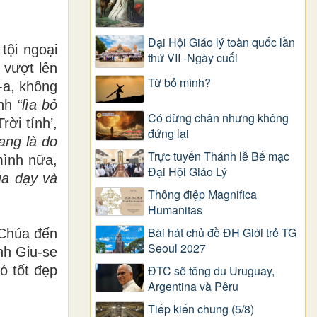
Đại Hội Giáo lý toàn quốc lần
tội ngoại
thứ VII -Ngày cuối
 vượt lên
Từ bỏ mình?
-a, không
ịnh
“lìa bỏ
Có dừng chân nhưng không
ời tính’,
đứng lại
ang là do
Trực tuyến Thánh lễ Bế mạc
mình nữa,
Đại Hội Giáo Lý
úa dạy và
Thông điệp Magnifica
Humanitas
Bài hát chủ đề ĐH Giới trẻ TG
 Chúa đến
Seoul 2027
nh
Giu
-
se
ó tốt đẹp
ĐTC sẽ tông du Uruguay,
Argentina và Pêru
Tiếp kiến chung (5/8)