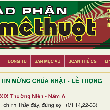
DÒNG TU
BAN MỤC VỤ
ĐOÀN THỂ CG
LI
TIN MỪNG CHÚA NHẬT - LỄ TRỌNG
 XIX Thường Niên - Năm A
, chính Thầy đây, đừng sợ!” (Mt 14,22-33)