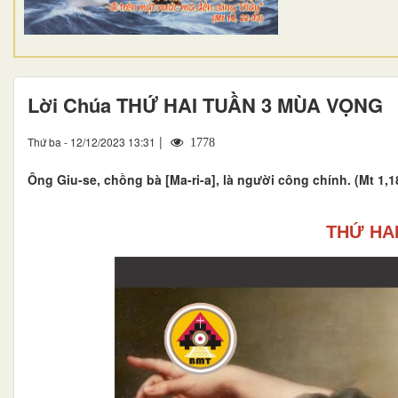
Lời Chúa THỨ HAI TUẦN 3 MÙA VỌNG
|
Thứ ba - 12/12/2023 13:31
1778
Ông Giu-se, chồng bà [Ma-ri-a], là người công chính. (Mt 1,1
THỨ HA