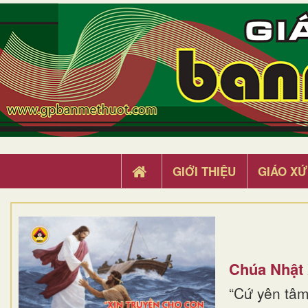
GIỚI THIỆU
GIÁO XỨ
Chúa Nhật
“Cứ yên tâm