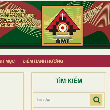
NH MỤC
ĐIỂM HÀNH HƯƠNG
TÌM KIẾM