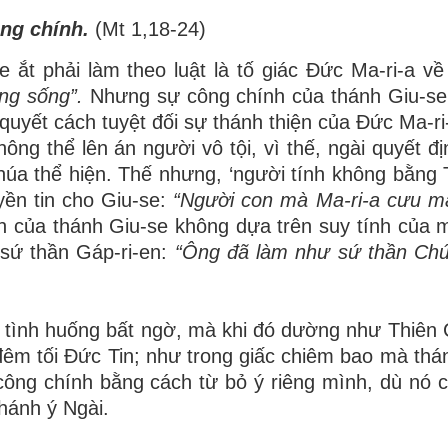
ông chính.
(
Mt
1,
18-24
)
ắt phải làm theo luật là tố giác Đức Ma-ri-a về 
ung sống”.
Nhưng sự công chính của thánh Giu-se
 quyết cách tuyệt đối sự thánh thiện của Đức Ma-ri
ông thể lên án người vô tội, vì thế, ngài quyết đ
úa thể hiện. Thế nhưng, ‘người tính không bằng Tr
yền tin cho Giu-se:
“Người con mà Ma-ri-a cưu m
 của thánh Giu-se không dựa trên suy tính của 
 sứ thần Gáp-ri-en:
“Ông đã làm như sứ thần Ch
g
tình huống bất ngờ, mà khi đó dường như Thiên
 đêm tối Đức Tin; như trong giấc chiêm bao
mà thá
ông chính bằng cách từ bỏ ý riêng mình, dù nó c
thánh ý Ngài.