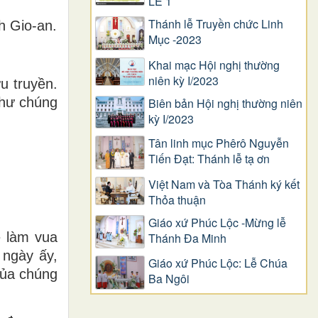
LỄ 1
Thánh lễ Truyền chức Linh
h Gio-an.
Mục -2023
Khai mạc Hội nghị thường
niên kỳ I/2023
u truyền.
như chúng
Biên bản Hội nghị thường niên
kỳ I/2023
Tân linh mục Phêrô Nguyễn
Tiến Đạt: Thánh lễ tạ ơn
Việt Nam và Tòa Thánh ký kết
Thỏa thuận
Giáo xứ Phúc Lộc -Mừng lễ
ẽ làm vua
Thánh Đa Minh
 ngày ấy,
Giáo xứ Phúc Lộc: Lễ Chúa
của chúng
Ba Ngôi