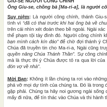
GIU-SE NGƯỜI CÔNG CHÍNH
Ông Giu-se, chồng bà
[Ma-ri-a]
, là người c
Suy niệm
:
Là người công chính, thánh Giu-se 
tình vì
“đã có thai trước khi hai ông bà về ch
trên cái nhìn xét đoán theo bề ngoài. Ngài xác
thể phạm tội tày đình đó. Người công chính kh
bạn mình cách kín đáo”
để chờ đợi thánh ý Ch
Chúa đã truyền tin cho Ma-ri-a, Ngài cũng tru
quyền năng Chúa Thánh Thần”.
Sự công chính
mà là thực thi ý Chúa được tỏ ra qua lời của
đón vợ về nhà”
.
Mời Bạn
:
Không ít lần chúng ta
rơi vào nhữn
phá vỡ
mọi
dự tính của chúng ta. Đó là trong
gặp phải.
Chúng ta hãy noi gương ngài sống c
mấy đi nữa, để tín thác vào Chúa và thi hành 