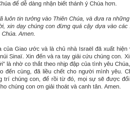
húa để dễ dàng nhận biết thánh ý Chúa hơn.
đã luôn tin tưởng vào Thiên Chúa, và đưa ra những
i, xin dạy chúng con đừng quá cậy dựa vào các
a Chúa. Amen.
 của Giao ước và là chủ nhà Israël đã xuất hiện
núi Sinaï. Xin đến và ra tay giải cứu chúng con. X
i” là nhờ co thắt theo nhịp đập của tình yêu Chúa
cho đến cùng, đã liều chết cho người mình yêu. C
g trí chúng con, để rồi từ đó, mọi sự sẽ được đổi
o chúng con ơn giải thoát và canh tân. Amen.