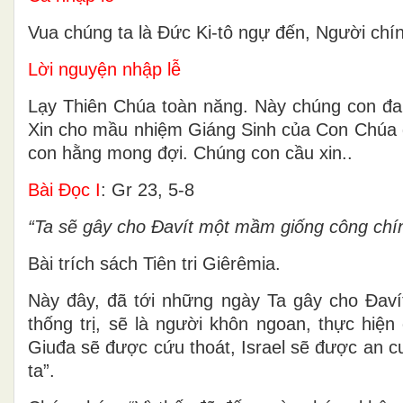
Vua chúng ta là Đức Ki-tô ngự đến, Người chín
Lời nguyện nhập lễ
Lạy Thiên Chúa toàn năng. Này chúng con đang
Xin cho mầu nhiệm Giáng Sinh của Con Chúa đ
con hằng mong đợi. Chúng con cầu xin..
Bài Ðọc I
: Gr 23, 5-8
“Ta sẽ gây cho Ðavít một mầm giống công chí
Bài trích sách Tiên tri Giêrêmia.
Này đây, đã tới những ngày Ta gây cho Ðav
thống trị, sẽ là người khôn ngoan, thực hiệ
Giuđa sẽ được cứu thoát, Israel sẽ được an c
ta”.