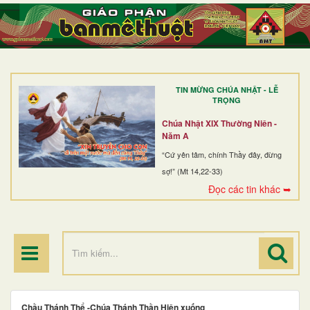
TRANG NHẤT
GIỚI THIỆU
GIÁO XỨ
TIN MỪNG CHÚA NHẬT - LỄ
DÒNG TU
TRỌNG
BAN MỤC VỤ
Chúa Nhật XIX Thường Niên -
Năm A
ĐOÀN THỂ CG
“Cứ yên tâm, chính Thầy đây, đừng
sợ!” (Mt 14,22-33)
LINH MỤC
Đọc các tin khác ➥
ĐIỂM HÀNH HƯƠNG
Chầu Thánh Thể -Chúa Thánh Thần Hiện xuống