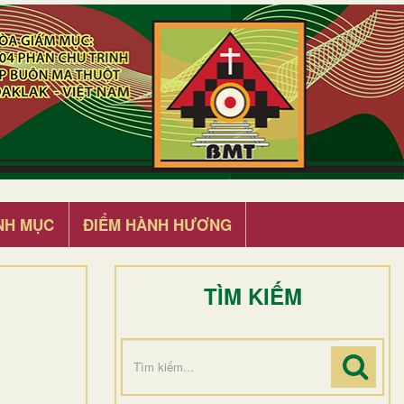
NH MỤC
ĐIỂM HÀNH HƯƠNG
TÌM KIẾM