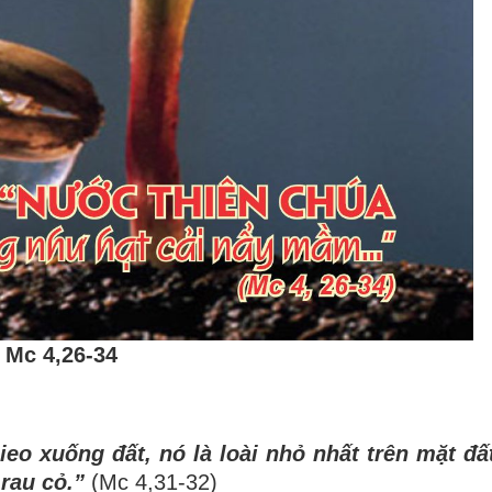
Mc 4,26-34
ieo xu
ố
ng
đ
ấ
t, n
ó
l
à
loài nh
ỏ
nh
ấ
t tr
ê
n m
ặ
t
đ
ấ
rau c
ỏ
.
”
(Mc 4,31-32)