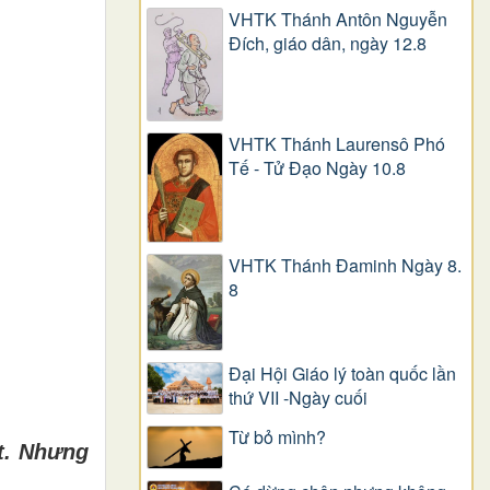
VHTK Thánh Antôn Nguyễn
Ðích, giáo dân, ngày 12.8
VHTK Thánh Laurensô Phó
Tế - Tử Đạo Ngày 10.8
VHTK Thánh Đaminh Ngày 8.
8
Đại Hội Giáo lý toàn quốc lần
thứ VII -Ngày cuối
Từ bỏ mình?
t. Nh
ư
ng