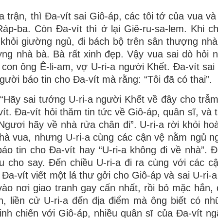
 trận, thì Ða-vít sai Giô-áp, các tôi tớ của vua v
áp-ba. Còn Ða-vít thì ở lại Giê-ru-sa-lem. Khi ch
a khỏi giường ngủ, đi bách bộ trên sân thượng nhà 
ng nhà bà. Bà rất xinh đẹp. Vậy vua sai dò hỏi 
 con ông Ê-li-am, vợ U-ri-a người Khết. Ða-vít sai
gười báo tin cho Ða-vít mà rằng: “Tôi đã có thai”.
 “Hãy sai tướng U-ri-a người Khết về đây cho trẫm
ít. Ða-vít hỏi thăm tin tức về Giô-áp, quân sĩ, và 
 “Ngươi hãy về nhà rửa chân đi”. U-ri-a rời khỏi h
hà vua, nhưng U-ri-a cùng các cận vệ nằm ngủ n
o tin cho Ða-vít hay “U-ri-a không đi về nhà”. Ð
cho say. Ðến chiều U-ri-a đi ra cùng với các c
a-vít viết một lá thư gởi cho Giô-áp và sai U-ri-a
 vào nơi giao tranh gay cấn nhất, rồi bỏ mặc hắn, 
h, liền cử U-ri-a đến địa điểm mà ông biết có n
nh chiến với Giô-áp, nhiều quân sĩ của Ða-vít ng