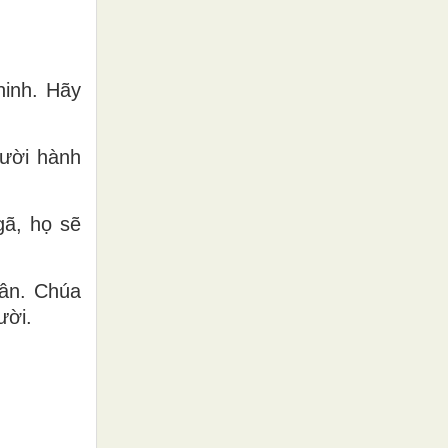
ninh. Hãy
gười hành
ã, họ sẽ
hân. Chúa
ười.