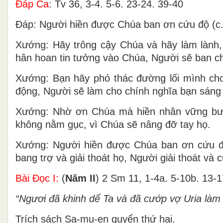
Ðáp Ca
: Tv 36, 3-4. 5-6. 23-24. 39-40
Ðáp: Người hiền được Chúa ban ơn cứu độ (c.
Xướng: Hãy trông cậy Chúa và hãy làm lành,
hân hoan tin tưởng vào Chúa, Người sẽ ban ch
Xướng: Bạn hãy phó thác đường lối mình ch
động, Người sẽ làm cho chính nghĩa bạn sáng 
Xướng: Nhờ ơn Chúa mà hiền nhân vững bướ
không nằm gục, vì Chúa sẽ nâng đỡ tay họ.
Xướng: Người hiền được Chúa ban ơn cứu độ
bang trợ và giải thoát họ, Người giải thoát và
Bài Ðọc I:
(
Năm II
) 2 Sm 11, 1-4a. 5-10b. 13-1
“Ngươi đã khinh dể Ta và đã cướp vợ Uria làm
Trích sách Sa-mu-en quyển thứ hai.