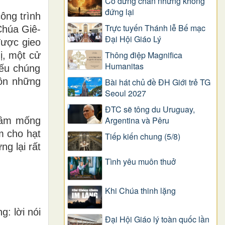
Có dừng chân nhưng không
đứng lại
c
ô
ng tr
ì
nh
Trực tuyến Thánh lễ Bế mạc
Ch
ú
a Gi
ê
-
Đại Hội Giáo Lý
đượ
c gieo
Thông điệp Magnifica
h
ị
, m
ộ
t c
ử
Humanitas
ế
u ch
ú
ng
ồ
n nh
ữ
ng
Bài hát chủ đề ĐH Giới trẻ TG
Seoul 2027
ĐTC sẽ tông du Uruguay,
Argentina và Pêru
ầ
m m
ố
ng
m cho h
ạ
t
Tiếp kiến chung (5/8)
ư
ng l
ạ
i r
ấ
t
Tình yêu muôn thuở
Khi Chúa thinh lặng
ng: l
ờ
i n
ó
i
Đại Hội Giáo lý toàn quốc lần