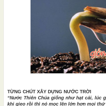
TỪNG CH
Ú
T X
Â
Y D
Ự
NG N
ƯỚC TRỜI
“Nước Thi
ê
n Ch
ú
a gi
ố
ng nh
ư
h
ạ
t c
ả
i, l
ú
c g
khi gieo r
ồ
i th
ì
n
ó
m
ọ
c l
ê
n l
ớ
n h
ơ
n m
ọ
i th
ứ