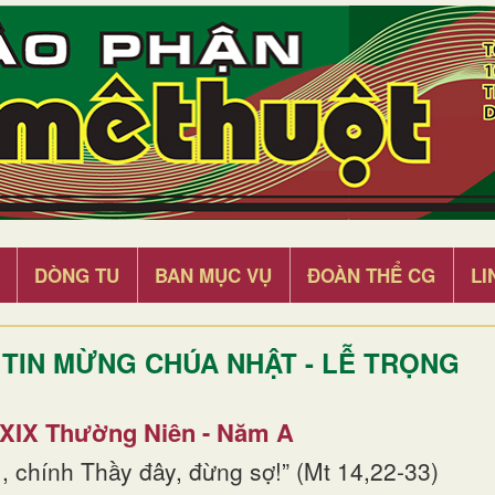
DÒNG TU
BAN MỤC VỤ
ĐOÀN THỂ CG
LI
TIN MỪNG CHÚA NHẬT - LỄ TRỌNG
 XIX Thường Niên - Năm A
, chính Thầy đây, đừng sợ!” (Mt 14,22-33)