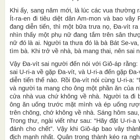
Khi ấy, sang năm mới, là lúc các vua thường ra
Ít-ra-en đi tiêu diệt dân Am-mon và bao vây R
đang diễn tiến, thì một bữa trưa nọ, Ða-vít r
nhìn thấy một phụ nữ đang tắm trên sân thượ
nữ đó là ai. Người ta thưa đó là bà Bát Se-va,
tìm bà. Khi trở về nhà, bà mang thai, nên sai n
Vậy Ða-vít sai người đến nói với Giô-áp rằng:
sai U-ri-a về gặp Ða-vít, và U-ri-a đến gặp Ða-v
diễn tiến thế nào. Rồi Ða-vít nói cùng U-ri-a:
và người ta mang cho ông một phần ăn của n
cửa nhà vua chứ không về nhà. Người ta đi bá
ông ăn uống trước mặt mình và ép uống rượu 
trên chõng, chớ không về nhà. Sáng hôm sau, Ð
Trong thư, ngài viết như sau: “Hãy đặt U-ri-a
đánh cho chết”. Vậy khi Giô-áp bao vây thàn
địch mạnh nhất. Quân trong thành kéo ra nghi