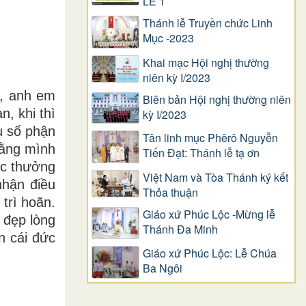
LỄ 1
Thánh lễ Truyền chức Linh
Mục -2023
Khai mạc Hội nghị thường
niên kỳ I/2023
g, anh em
Biên bản Hội nghị thường niên
, khi thì
kỳ I/2023
u số phận
Tân linh mục Phêrô Nguyễn
rằng mình
Tiến Đạt: Thánh lễ tạ ơn
ợc thưởng
Việt Nam và Tòa Thánh ký kết
nhận điều
Thỏa thuận
trì hoãn.
Giáo xứ Phúc Lộc -Mừng lễ
 đẹp lòng
Thánh Đa Minh
n cái đức
Giáo xứ Phúc Lộc: Lễ Chúa
Ba Ngôi