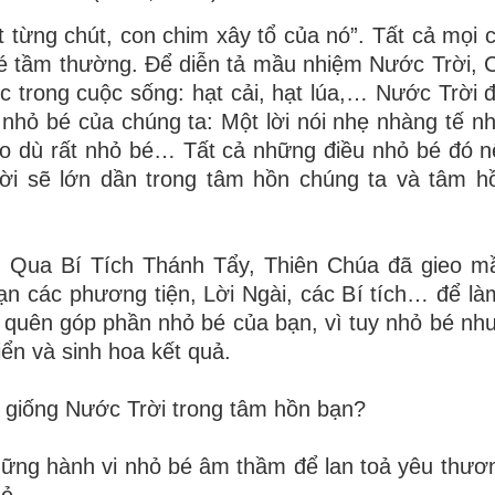
t t
ừ
ng ch
ú
t, con chim x
â
y t
ổ
c
ủ
a n
ó”
. T
ấ
t c
ả
m
ọ
i 
é
t
ầ
m th
ườ
ng.
Để
di
ễ
n t
ả
m
ầ
u nhi
ệ
m N
ướ
c Tr
ờ
i, 
c trong cu
ộ
c s
ố
ng: h
ạ
t c
ả
i, h
ạ
t l
ú
a,
…
N
ướ
c Tr
ờ
i
 nh
ỏ
b
é
c
ủ
a ch
ú
ng ta: M
ộ
t l
ờ
i n
ó
i nh
ẹ
nh
à
ng t
ế
n
o d
ù
r
ấ
t nh
ỏ
b
é…
T
ấ
t c
ả
nh
ữ
ng
đ
i
ề
u nh
ỏ
b
é
đ
ó
n
ờ
i s
ẽ
l
ớ
n d
ầ
n trong t
â
m h
ồ
n ch
ú
ng ta v
à
t
â
m h
. Qua Bí Tích Thánh T
ẩ
y, Thi
ê
n Ch
ú
a
đ
ã
gieo m
ạ
n c
á
c ph
ươ
ng ti
ệ
n, L
ờ
i Ng
à
i, c
á
c B
í
t
í
ch
…
để
l
à
 qu
ê
n g
ó
p ph
ầ
n nh
ỏ
b
é
c
ủ
a b
ạ
n, v
ì
tuy nh
ỏ
b
é
nh
i
ể
n v
à
sinh hoa k
ế
t quả.
 gi
ố
ng N
ướ
c Tr
ờ
i trong t
â
m h
ồ
n bạn?
h
ữ
ng h
à
nh vi nh
ỏ
b
é
â
m th
ầ
m
để
lan to
ả
y
ê
u th
ươ
 sẻ…