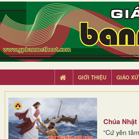
GIỚI THIỆU
GIÁO XỨ
Chúa Nhật
“Cứ yên tâm