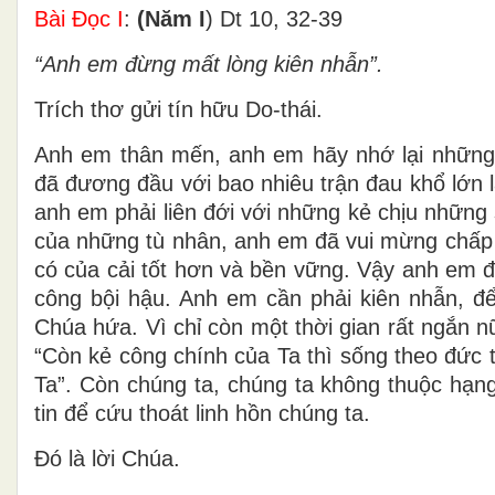
Bài Ðọc I
:
(Năm I
) Dt 10, 32-39
“Anh em đừng mất lòng kiên nhẫn”.
Trích thơ gửi tín hữu Do-thái.
Anh em thân mến, anh em hãy nhớ lại những
đã đương đầu với bao nhiêu trận đau khổ lớn la
anh em phải liên đới với những kẻ chịu những
của những tù nhân, anh em đã vui mừng chấp n
có của cải tốt hơn và bền vững. Vậy anh em 
công bội hậu. Anh em cần phải kiên nhẫn, đ
Chúa hứa. Vì chỉ còn một thời gian rất ngắn n
“Còn kẻ công chính của Ta thì sống theo đức t
Ta”. Còn chúng ta, chúng ta không thuộc hạng
tin để cứu thoát linh hồn chúng ta.
Ðó là lời Chúa.