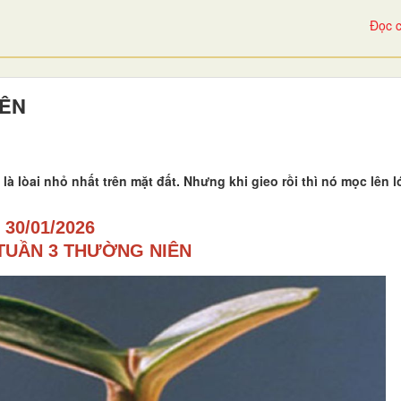
Đọc c
IÊN
là lòai nhỏ nhất trên mặt đất. Nhưng khi gieo rồi thì nó mọc lên 
30/01/2026
TUẦN 3 THƯỜNG NIÊN