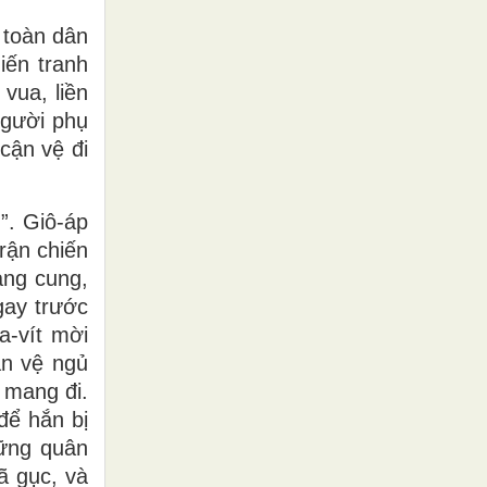
à toàn dân
iến tranh
vua, liền
người phụ
 cận vệ đi
”. Giô-áp
trận chiến
oàng cung,
gay trước
a-vít mời
ận vệ ngủ
 mang đi.
để hắn bị
hững quân
ã gục, và