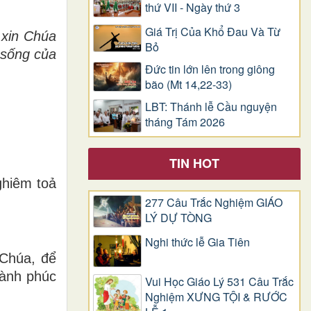
thứ VII - Ngày thứ 3
Giá Trị Của Khổ Ðau Và Từ
 xin Ch
ú
a
Bỏ
 s
ố
ng c
ủ
a
Đức tin lớn lên trong giông
bão (Mt 14,22-33)
LBT: Thánh lễ Cầu nguyện
tháng Tám 2026
TIN HOT
ghiêm toả
277 Câu Trắc Nghiệm GIÁO
LÝ DỰ TÒNG
Nghi thức lễ Gia Tiên
 Chúa, để
lành phúc
Vui Học Giáo Lý 531 Câu Trắc
Nghiệm XƯNG TỘI & RƯỚC