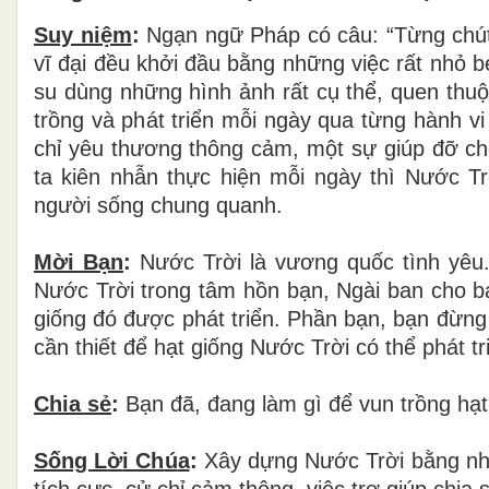
Suy niệm
:
Ng
ạ
n ng
ữ
Ph
á
p c
ó
c
â
u:
“
T
ừ
ng ch
ú
v
ĩ
đạ
i
đề
u kh
ở
i
đầ
u b
ằ
ng nh
ữ
ng vi
ệ
c r
ấ
t nh
ỏ
b
su d
ù
ng nh
ữ
ng h
ì
nh
ả
nh r
ấ
t c
ụ
th
ể
, quen thu
ộ
tr
ồ
ng v
à
ph
á
t tri
ể
n m
ỗ
i ng
à
y qua t
ừ
ng h
à
nh vi
ch
ỉ
y
ê
u th
ươ
ng th
ô
ng c
ả
m, m
ộ
t s
ự
gi
ú
p
đỡ
ch
ta ki
ê
n nh
ẫ
n th
ự
c hi
ệ
n m
ỗ
i ng
à
y th
ì
N
ướ
c Tr
ng
ườ
i sống chung quanh.
Mời B
ạ
n
:
N
ướ
c Tr
ờ
i l
à
v
ươ
ng qu
ố
c t
ì
nh y
ê
u
N
ướ
c Tr
ờ
i trong t
â
m h
ồ
n b
ạ
n, Ng
à
i ban cho b
gi
ố
ng
đ
ó
đượ
c ph
á
t tri
ể
n. Ph
ầ
n b
ạ
n, b
ạ
n
đừ
ng
c
ầ
n thi
ế
t
để
h
ạ
t gi
ố
ng N
ướ
c Tr
ờ
i c
ó
th
ể
ph
á
t tr
Chia sẻ
:
B
ạ
n
đ
ã
,
đ
ang l
à
m g
ì
để
vun tr
ồ
ng h
ạ
t
Sống L
ờ
i Ch
ú
a
:
Xây d
ự
ng N
ướ
c Tr
ờ
i b
ằ
ng n
t
í
ch c
ự
c, c
ử
ch
ỉ
c
ả
m th
ô
ng, vi
ệ
c tr
ợ
gi
ú
p chia