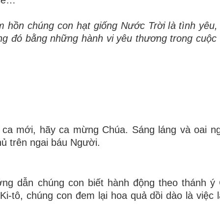
m h
ồ
n ch
ú
ng con h
ạ
t gi
ố
ng N
ướ
c Tr
ờ
i l
à
t
ì
nh y
ê
u,
ng
đ
ó
b
ằ
ng nh
ữ
ng h
à
nh vi y
ê
u th
ươ
ng trong cu
ộ
c
 ca mới, hãy ca mừng Chúa. Sáng láng và oai n
hủ trên ngai báu Người.
ớng dẫn chúng con biết hành động theo thánh ý
i-tô, chúng con đem lại hoa quả dồi dào là việc 