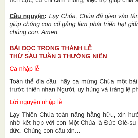
Cầu nguy
ệ
n
:
L
ạ
y Ch
ú
a, Ch
ú
a
đ
ã
gieo v
à
o t
â
gi
ú
p ch
ú
ng con c
ố
g
ắ
ng l
à
m ph
á
t tri
ể
n h
ạ
t gi
ố
chúng con. Amen.
BÀI ĐỌC TRONG THÁNH LỄ
THỨ SÁU TUẦN 3 THƯỜNG NIÊN
Ca nhập lễ
Toàn thể địa cầu, hãy ca mừng Chúa một bài
trước thiên nhan Người, uy hùng và tráng lệ p
Lời nguyện nhập lễ
Lạy Thiên Chúa toàn năng hằng hữu, xin hư
nhờ kết hợp với con Một Chúa là Ðức Giê-su K
đức. Chúng con cầu xin…