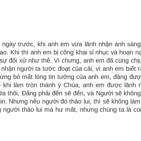
 ngày trước, khi anh em vừa lãnh nhận ánh sán
o. Khi thì anh em bị công khai sỉ nhục và hoạn nạn
 sự đối xử như thế. Vì chưng, anh em đã cùng chị
hận người ta tước đoạt của cải, vì anh em biết 
đừng bỏ mất lòng tin tưởng của anh em, đáng đư
ể khi làm tròn thánh ý Chúa, anh em được lãnh 
ữa thôi, Ðấng phải đến sẽ đến, và Người sẽ không 
in. Nhưng nếu người đó tháo lui, thì sẽ không làm
 người tháo lui mà hư mất, nhưng chúng ta là co