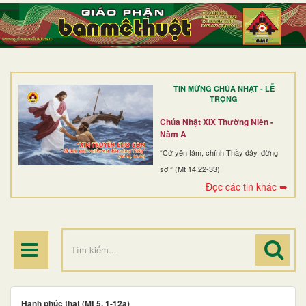
TRANG NHẤT
GIỚI THIỆU
GIÁO XỨ
TIN MỪNG CHÚA NHẬT - LỄ
DÒNG TU
TRỌNG
BAN MỤC VỤ
Chúa Nhật XIX Thường Niên -
Năm A
ĐOÀN THỂ CG
“Cứ yên tâm, chính Thầy đây, đừng
sợ!” (Mt 14,22-33)
LINH MỤC
Đọc các tin khác ➥
ĐIỂM HÀNH HƯƠNG
Hạnh phúc thật (Mt 5, 1-12a)