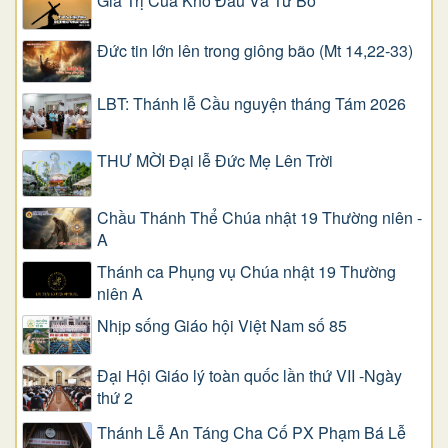
Giá Trị Của Khổ Ðau Và Từ Bỏ
Đức tin lớn lên trong giông bão (Mt 14,22-33)
LBT: Thánh lễ Cầu nguyện tháng Tám 2026
THƯ MỜI Đại lễ Đức Mẹ Lên Trời
Chầu Thánh Thể Chúa nhật 19 Thường niên -
A
Thánh ca Phụng vụ Chúa nhật 19 Thường
niên A
Nhịp sống Giáo hội Việt Nam số 85
Đại Hội Giáo lý toàn quốc lần thứ VII -Ngày
thứ 2
Thánh Lễ An Táng Cha Cố PX Phạm Bá Lễ