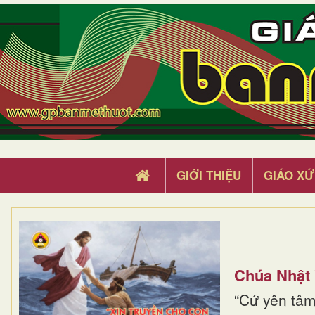
GIỚI THIỆU
GIÁO XỨ
Chúa Nhật
“Cứ yên tâm