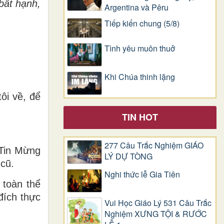
bất hạnh,
Argentina và Pêru
Tiếp kiến chung (5/8)
Tình yêu muôn thuở
Khi Chúa thinh lặng
ôi về, để
TIN HOT
277 Câu Trắc Nghiệm GIÁO
 Tin Mừng
LÝ DỰ TÒNG
 cũ.
Nghi thức lễ Gia Tiên
 toàn thể
đích thực
Vui Học Giáo Lý 531 Câu Trắc
Nghiệm XƯNG TỘI & RƯỚC