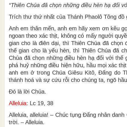
“Thiên Chúa đã chọn những điều hèn hạ đối với
Trích thư thứ nhất của Thánh Phaolô Tông đồ g
Anh em thân mến, anh em hãy xem ơn kêu gọi
ngoan theo xác thịt, không có mấy người quy
gian cho là điên dại, thì Thiên Chúa đã chọ
thế gian cho là yếu hèn, thì Thiên Chúa đã 
Chúa đã chọn những điều hèn hạ đối với thế g
phá huỷ những điều hiện hữu, hầu mọi xác thị
anh em ở trong Chúa Giêsu Kitô, Ðấng do T
thánh hoá và sự cứu rỗi cho chúng ta, ngõ hầu,
Ðó là lời Chúa.
Alleluia
: Lc 19, 38
Alleluia, alleluia! – Chúc tụng Ðấng nhân danh
trời. – Alleluia.