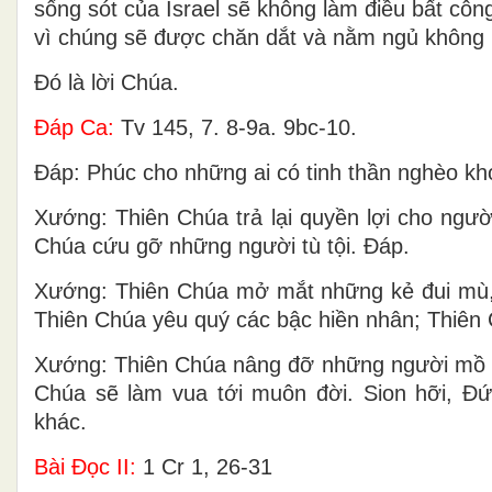
sống sót của Israel sẽ không làm điều bất công
vì chúng sẽ được chăn dắt và nằm ngủ không b
Ðó là lời Chúa.
Ðáp Ca:
Tv 145, 7. 8-9a. 9bc-10.
Ðáp: Phúc cho những ai có tinh thần nghèo khó
Xướng: Thiên Chúa trả lại quyền lợi cho ngư
Chúa cứu gỡ những người tù tội. Ðáp.
Xướng: Thiên Chúa mở mắt những kẻ đui mù, 
Thiên Chúa yêu quý các bậc hiền nhân; Thiên
Xướng: Thiên Chúa nâng đỡ những người mồ cô
Chúa sẽ làm vua tới muôn đời. Sion hỡi, Ð
khác.
Bài Ðọc II:
1 Cr 1, 26-31