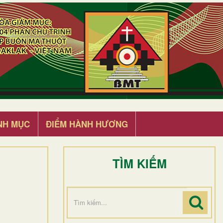
NH MỤC
ĐIỂM HÀNH HƯƠNG
TÌM KIẾM