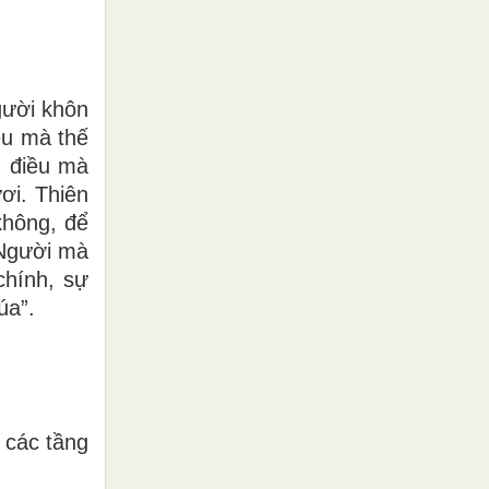
gười khôn
ều mà thế
; điều mà
ơi. Thiên
không, để
 Người mà
chính, sự
úa”.
 các tầng