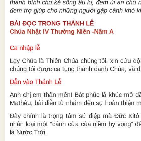
thanh bình cho kẻ sống âu lo, đem ủi an cho 
đem trợ giúp cho những người gặp cảnh khó 
BÀI ĐỌC TRONG THÁNH LỄ
Chúa Nhật IV Thường Niên -Năm A
Ca nhập lễ
Lạy Chúa là Thiên Chúa chúng tôi, xin cứu độ
chúng tôi được ca tụng thánh danh Chúa, và 
Dẫn vào Thánh Lễ
Anh chị em thân mến! Bát phúc là khúc mở đầu
Mathêu, bài diễn từ nhắm đến sự hoàn thiện mớ
Đây chính là trọng tâm sứ điệp mà Đức Kitô
nhân loại một “cánh cửa của niềm hy vọng” đ
là Nước Trời.