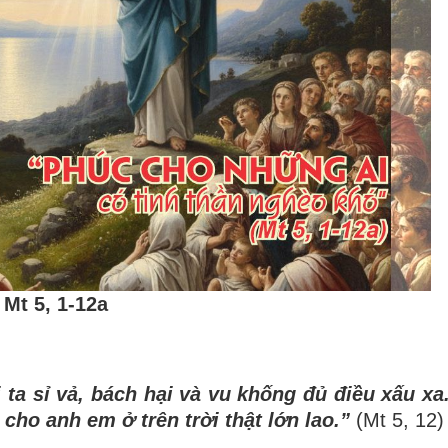
Mt 5, 1-12a
 ta sỉ vả, bách hại và vu khống đủ điều xấu x
ho anh em ở trên trời thật lớn lao.”
(Mt 5, 12)