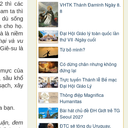
2 thì các
VHTK Thánh Đaminh Ngày 8.
8
am ta thì
, dù sống
n cho họ.
Đại Hội Giáo lý toàn quốc lần
à là niềm
thứ VII -Ngày cuối
hại và vu
Giê-su là
Từ bỏ mình?
Có dừng chân nhưng không
đứng lại
 mực của
, sầu khổ
Trực tuyến Thánh lễ Bế mạc
sạch, xây
Đại Hội Giáo Lý
Thông điệp Magnifica
Humanitas
a bạn.
Bài hát chủ đề ĐH Giới trẻ TG
Seoul 2027
huận, đem
ĐTC sẽ tông du Uruguay,