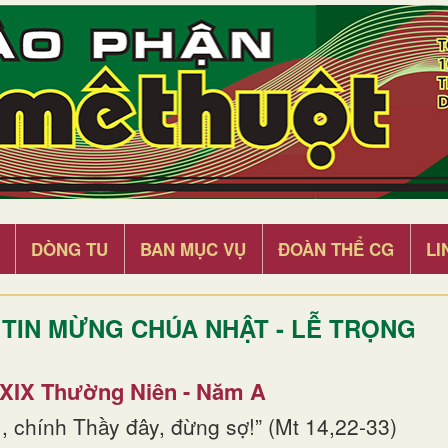
DÒNG TU
BAN MỤC VỤ
ĐOÀN THỂ CG
LI
TIN MỪNG CHÚA NHẬT - LỄ TRỌNG
 XIX Thường Niên - Năm A
, chính Thầy đây, đừng sợ!” (Mt 14,22-33)