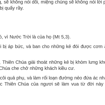
, sẽ không nói dối, miệng chúng sẽ không nói lời p
ị quấy rầy.
, vì Nước Trời là của họ (Mt 5,3).
ời bị áp bức, và ban cho những kẻ đói được cơm 
Thiên Chúa giải thoát những kẻ bị khòm lưng kh
 Chúa che chở những khách kiều cư.
i quả phụ, và làm rối loạn đường nẻo đứa ác nh
ức Thiên Chúa của ngươi sẽ làm vua từ đời này