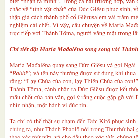
biết “nhận ra mình”. Trong cả hai trường hợp, vấn 
chắc về “tính vật chất” của Đức Giêsu phục sinh, v
thập giá cách thành phố cổ Giêrusalem vài trăm mét,
nghiệm cái chết. Vì vậy, câu chuyện về Maria Mađa
trực tiếp với Thánh Tôma, người vắng mặt trong lầ
Chi tiết đặt Maria Mađalêna song song với Thán
Maria Mađalêna quay sang Đức Giêsu và gọi Ngài 
“
Rabbi
”; và tên này thường được sử dụng khi thư
rằng: “Lạy Chúa của con, lạy Thiên Chúa của con!
Thánh Tôma, cảnh nhận ra Đức Giêsu được kết thúc
mấu chốt của bản văn, gợi ý rằng cuộc gặp gỡ với
nhìn nhận, một hành vi đức tin.
Ta chỉ có thể thật sự chạm đến Đức Kitô phục sinh
chúng ta, như Thánh Phaolô nói trong Thư thứ hai g
theo
xác thịt
nữa, và cho dẫu theo
xác thịt
, chúng t