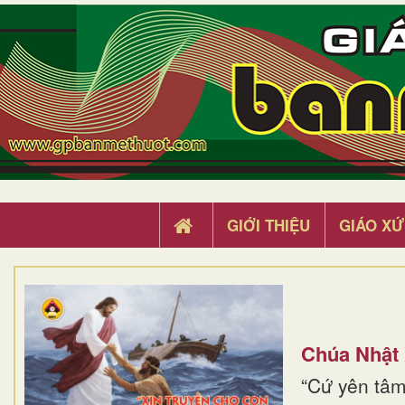
GIỚI THIỆU
GIÁO XỨ
Chúa Nhật
“Cứ yên tâm