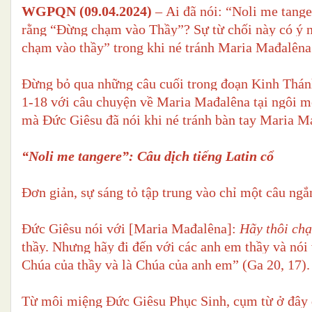
WGPQN (09.04.2024)
– Ai đã nói: “Noli me tang
rằng “Đừng chạm vào Thầy”? Sự từ chối này có ý n
chạm vào thầy” trong khi né tránh Maria Mađalêna
Đừng bỏ qua những câu cuối trong đoạn Kinh Thánh
1-18 với câu chuyện về Maria Mađalêna tại ngôi mộ
mà Đức Giêsu đã nói khi né tránh bàn tay Maria M
“Noli me tangere”: Câu dịch tiếng Latin cổ
Đơn giản, sự sáng tỏ tập trung vào chỉ một câu ngắ
Đức Giêsu nói với [Maria Mađalêna]:
Hãy thôi ch
thầy. Nhưng hãy đi đến với các anh em thầy và nói
Chúa của thầy và là Chúa của anh em” (Ga 20, 17).
Từ môi miệng Đức Giêsu Phục Sinh, cụm từ ở đây 