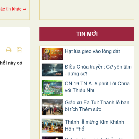
ác tin khác ➥
TIN MỚI
Hạt lúa gieo vào lòng đất
hối này có
Điều Chúa truyền: Cứ yên tâm
- đừng sợ!
CN 19 TN A- 5 phút Lời Chúa
với Thiếu Nhi
Giáo xứ Ea Tul: Thánh lễ ban
bí tích Thêm sức
Thánh lễ mừng Kim Khánh
Hôn Phối