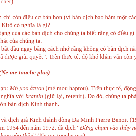
cher).
m chí còn điều cơ bản hơn (vì bản dịch bao hàm một các
Kitô có nghĩa là gì?
ạng của các bản dịch cho chúng ta biết rằng có điều gì 
hát của chúng ta.
 bắt đầu ngay bằng cách nhớ rằng không có bản dịch nà
ã được giải quyết”. Trên thực tế, độ khó khăn vẫn còn 
(Ne me touche plus)
Lạp:
Μή μου ἅπτου
(mè mou haptou). Trên thực tế, động
 nghĩa với
kratein
(giữ lại, retenir). Do đó, chúng ta ph
ớn bản dịch Kinh thánh.
ả và dịch giả Kinh thánh dòng Đa Minh Pierre Benoit (1
ăm 1964 đến năm 1972, đã dịch “
Đừng chạm vào thầy n
hạm vào thầy
” (Ne me touche pas).