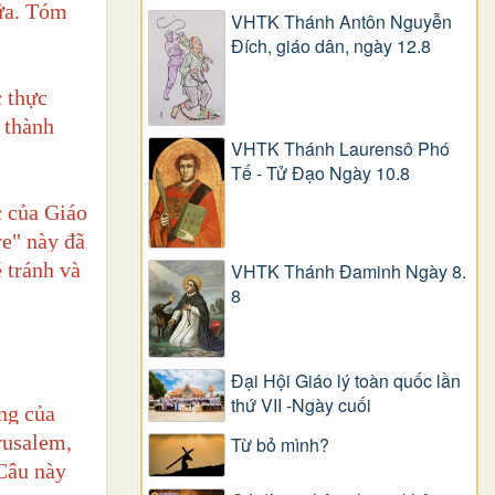
nữa. Tóm
VHTK Thánh Antôn Nguyễn
Ðích, giáo dân, ngày 12.8
c thực
a thành
VHTK Thánh Laurensô Phó
Tế - Tử Đạo Ngày 10.8
c của Giáo
re" này đã
 tránh và
VHTK Thánh Đaminh Ngày 8.
8
Đại Hội Giáo lý toàn quốc lần
thứ VII -Ngày cuối
ng của
rusalem,
Từ bỏ mình?
 Câu này