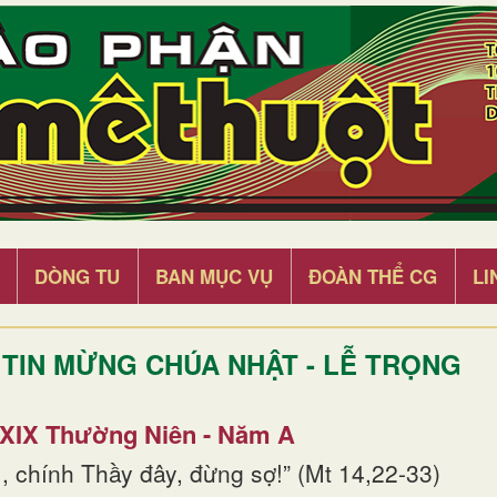
DÒNG TU
BAN MỤC VỤ
ĐOÀN THỂ CG
LI
TIN MỪNG CHÚA NHẬT - LỄ TRỌNG
 XIX Thường Niên - Năm A
, chính Thầy đây, đừng sợ!” (Mt 14,22-33)