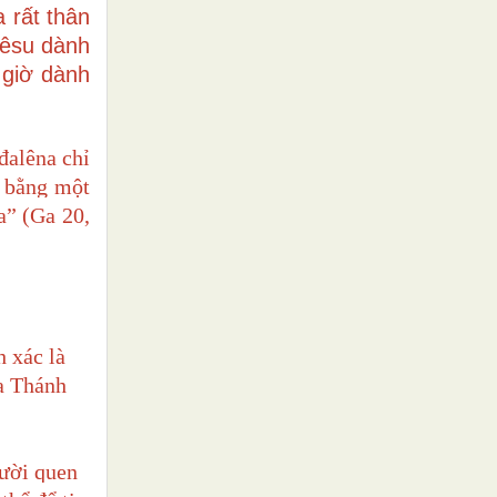
 rất thân
Giêsu dành
 giờ dành
đalêna chỉ
c bằng một
a” (Ga 20,
h xác là
a Thánh
gười quen