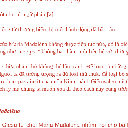
ột chi tiết ngữ pháp:
[2]
động từ thường biểu thị một hành động đã bắt đầu.
 của Maria Mađalêna không được tiếp tục nữa, đó là đ
ống như "
ne / pas
" không bao hàm mối liên hệ với thời g
c thừa nhận chứ không thể lẩn tránh. Để loại bỏ những
Người ta đã tưởng tượng ra đủ loại thủ thuật để loại bỏ 
 retiens pas ainsi) của cuốn Kinh thánh Giêrusalem cũ 
ịch lý mà chúng ta muốn xóa đi theo cách này cũng tươ
Mađalêna
 Giêsu từ chối Maria Mađalêna nhằm nói cho bà 