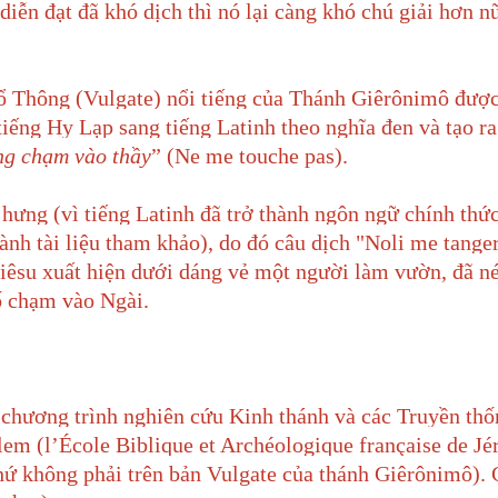
 diễn đạt đã khó dịch thì nó lại càng khó chú giải hơn 
hổ Thông (Vulgate) nổi tiếng của Thánh Giêrônimô đượ
tiếng Hy Lạp sang tiếng Latinh theo nghĩa đen và tạo r
g chạm vào thầy
” (Ne me touche pas).
 hưng (vì tiếng Latinh đã trở thành ngôn ngữ chính thứ
hành tài liệu tham khảo), do đó câu dịch "Noli me tange
Giêsu xuất hiện dưới dáng vẻ một người làm vườn, đã né
ố chạm vào Ngài.
a chương trình nghiên cứu Kinh thánh và các Truyền thố
em (l’École Biblique et Archéologique française de Jé
chứ không phải trên bản Vulgate của thánh Giêrônimô).