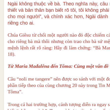
Ngài không thuộc về bà. Theo nghĩa này, câu n
thiết và bản thân bạn biết rõ tôi, tôi không ph
cho mọi người”, và chính xác hơn, Ngài dành
riêng cho ai.
Chúa Giêsu từ chối một người nào đó độc chiếm cá
cho riêng bà mà thôi nhưng còn trao cho bà sứ mệ
mệnh lệnh rất rõ ràng: Hãy đi làm chứng: “Bà Mar
18).
Từ Maria Mađalêna đến Tôma: Cùng một vấn đề v
Câu “noli me tangere” nên được so sánh với một đo
phần tiếp theo của cùng chương 20 này trong Tin 
Tôma”.
Trong cả hai trường hợp, cảnh tượng diễn ra ngay 