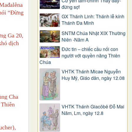
Cứ yên tâm-chính Thầy đây-
 Mađalêna
đừng sợ!
 nói “Đừng
GX Thánh Linh: Thánh lễ kính
Thánh Đa Minh
SNTM Chúa Nhật XIX Thường
ừng Ga 20,
Niên -Năm A
khó dịch
Đức tin – chiếc cầu nối con
người với quyền năng Thiên
Chúa
VHTK Thánh Micae Nguyễn
Huy Mỹ, Giáo dân, ngày 12.08
cùng Cha
 Thiên
VHTK Thánh Giacôbê Ðỗ Mai
Năm, Lm, ngày 12.8
ucher),