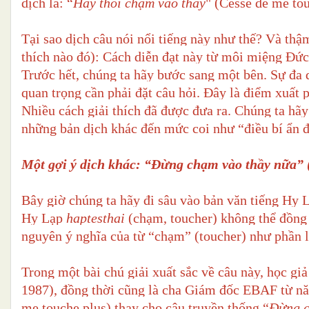
dịch là: “
Hãy thôi chạm vào thầy
" (Cesse de me tou
Tại sao dịch câu nói nổi tiếng này như thế? Và thậ
thích nào đó): Cách diễn đạt này từ môi miệng Đức 
Trước hết, chúng ta hãy bước sang một bên. Sự đa d
quan trọng cần phải đặt câu hỏi. Đây là điểm xuất p
Nhiều cách giải thích đã được đưa ra. Chúng ta hãy
những bản dịch khác đến mức coi như “điều bí ẩn đ
Một gợi ý dịch khác: “Đừng chạm vào thầy nữa” 
Bây giờ chúng ta hãy đi sâu vào bản văn tiếng Hy 
Hy Lạp
haptesthai
(chạm, toucher) không thể đồng
nguyên ý nghĩa của từ “chạm” (toucher) như phần l
Trong một bài chú giải xuất sắc về câu này, học gi
1987), đồng thời cũng là cha Giám đốc EBAF từ n
me touche plus) thay cho câu truyền thống “
Đừng c