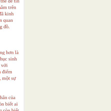
thể để tin
nằm trên
đã kinh
ên quan
g đồ.
ọng hơn là
hục sinh
 với
à điểm
, một sự
nhân của
n biết ai
g còn biết