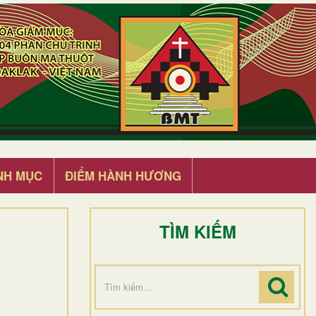
NH MỤC
ĐIỂM HÀNH HƯƠNG
TÌM KIẾM