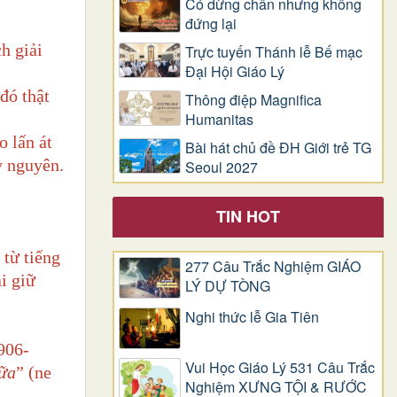
Có dừng chân nhưng không
đứng lại
h giải
Trực tuyến Thánh lễ Bế mạc
Đại Hội Giáo Lý
đó thật
Thông điệp Magnifica
Humanitas
o lấn át
Bài hát chủ đề ĐH Giới trẻ TG
y nguyên.
Seoul 2027
TIN HOT
 từ tiếng
277 Câu Trắc Nghiệm GIÁO
ải giữ
LÝ DỰ TÒNG
Nghi thức lễ Gia Tiên
906-
Vui Học Giáo Lý 531 Câu Trắc
ữa
” (ne
Nghiệm XƯNG TỘI & RƯỚC