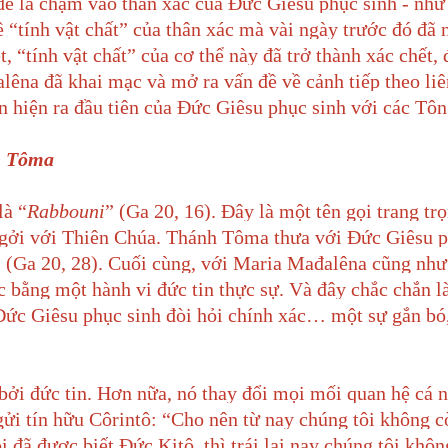
đề là chạm vào thân xác của Đức Giêsu phục sinh - như 
ề “tính vật chất” của thân xác mà vài ngày trước đó đã 
 “tính vật chất” của cơ thể này đã trở thành xác chết, 
lêna đã khai mạc và mở ra vấn đề về cảnh tiếp theo li
n hiện ra đầu tiên của Đức Giêsu phục sinh với các Tôn
h Tôma
là “
Rabbouni
” (Ga 20, 16). Đây là một tên gọi trang tr
a gởi với Thiên Chúa. Thánh Tôma thưa với Đức Giêsu p
” (Ga 20, 28). Cuối cùng, với Maria Mađalêna cũng như
 bằng một hành vi đức tin thực sự. Và đây chắc chắn l
 Đức Giêsu phục sinh đòi hỏi chính xác… một sự gắn bó
 bởi đức tin. Hơn nữa, nó thay đổi mọi mối quan hệ cá 
ửi tín hữu Côrintô: “Cho nên từ nay chúng tôi không cò
ôi đã được biết Ðức Kitô, thì trái lại nay chúng tôi khôn