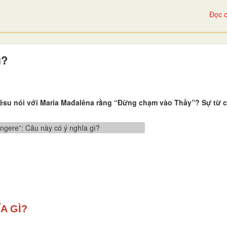
Đọc c
ì?
Giêsu nói với Maria Mađalêna rằng “Đừng chạm vào Thầy”? Sự từ c
A GÌ?