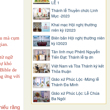
LỄ 1
Thánh lễ Truyền chức Linh
Mục -2023
Khai mạc Hội nghị thường
niên kỳ I/2023
Biên bản Hội nghị thường niên
iều mà cụm
kỳ I/2023
ian.
Tân linh mục Phêrô Nguyễn
 từ ngữ
Tiến Đạt: Thánh lễ tạ ơn
sự khó
Việt Nam và Tòa Thánh ký kết
(Bible de
Thỏa thuận
ng ứng với
Giáo xứ Phúc Lộc -Mừng lễ
Thánh Đa Minh
Giáo xứ Phúc Lộc: Lễ Chúa
Ba Ngôi
hiểu rằng