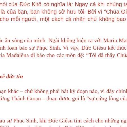
ói của Đức Kitô có nghĩa là: Ngay cả khi chúng ta
ải là của bạn, bạn không sở hữu tôi. Bởi vì “Chúa 
 cho mỗi người, một cách cá nhân chứ không bao
c ân sủng của mình. Ngài không hiện ra với Maria Ma
nh loan báo sự Phục Sinh. Vì vậy, Đức Giêsu kết thú
ia Mađalêna đi báo cho các môn đệ: “Tôi đã thấy Chú
ề đức tin
ạn khác – chứ không phải bất kỳ đoạn nào, vì đây chín
Mừng Thánh Gioan – đoạn được gọi là “sự cứng lòng củ
sau sự Phục Sinh, khi Đức Giêsu tìm cách cho những n