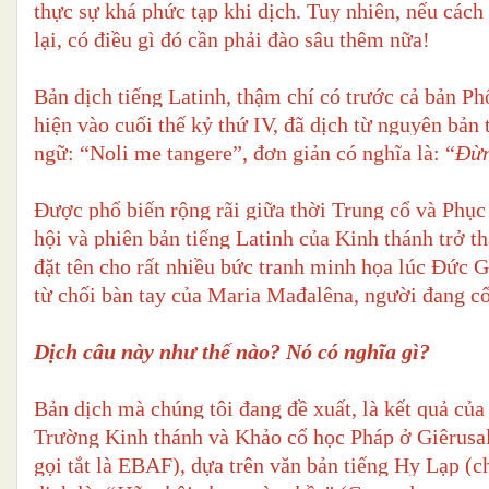
thực sự khá phức tạp khi dịch. Tuy nhiên, nếu cách
lại, có điều gì đó cần phải đào sâu thêm nữa!
Bản dịch tiếng Latinh, thậm chí có trước cả bản P
hiện vào cuối thế kỷ thứ IV, đã dịch từ nguyên bản 
ngữ: “Noli me tangere”, đơn giản có nghĩa là: “
Đừn
Được phổ biến rộng rãi giữa thời Trung cổ và Phục
hội và phiên bản tiếng Latinh của Kinh thánh trở t
đặt tên cho rất nhiều bức tranh minh họa lúc Đức 
từ chối bàn tay của Maria Mađalêna, người đang c
Dịch câu này như thế nào? Nó có nghĩa gì?
Bản dịch mà chúng tôi đang đề xuất, là kết quả củ
Trường Kinh thánh và Khảo cổ học Pháp ở Giêrusal
gọi tắt là EBAF), dựa trên văn bản tiếng Hy Lạp (