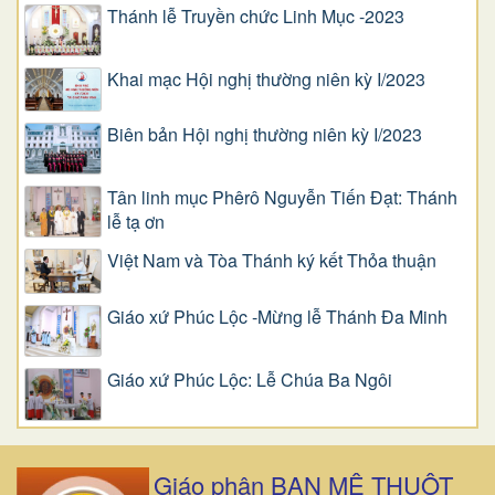
Thánh lễ Truyền chức Linh Mục -2023
Khai mạc Hội nghị thường niên kỳ I/2023
Biên bản Hội nghị thường niên kỳ I/2023
Tân linh mục Phêrô Nguyễn Tiến Đạt: Thánh
lễ tạ ơn
Việt Nam và Tòa Thánh ký kết Thỏa thuận
Giáo xứ Phúc Lộc -Mừng lễ Thánh Đa Minh
Giáo xứ Phúc Lộc: Lễ Chúa Ba Ngôi
Giáo phận BAN MÊ THUỘT