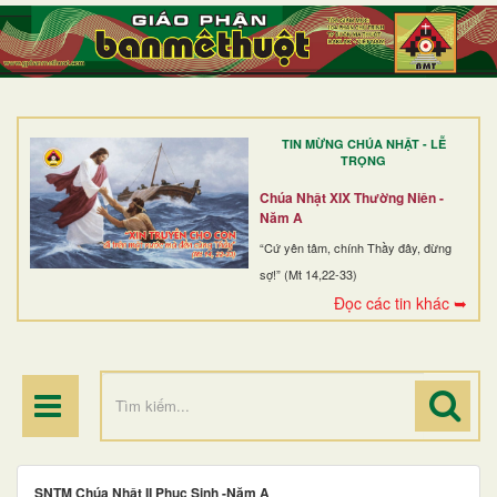
TRANG NHẤT
GIỚI THIỆU
GIÁO XỨ
TIN MỪNG CHÚA NHẬT - LỄ
DÒNG TU
TRỌNG
BAN MỤC VỤ
Chúa Nhật XIX Thường Niên -
Năm A
ĐOÀN THỂ CG
“Cứ yên tâm, chính Thầy đây, đừng
sợ!” (Mt 14,22-33)
LINH MỤC
Đọc các tin khác ➥
ĐIỂM HÀNH HƯƠNG
SNTM Chúa Nhật II Phục Sinh -Năm A