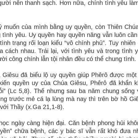
gười nên thanh sạch. Hơn nữa, chính tình yêu là
 ý muốn của mình bằng uy quyền, còn Thiên Chúa 
tình yêu. Uy quyền hay quyền năng vẫn luôn cần 
tình trạng rối loạn kiểu “vô chính phủ”. Tuy nhiên
a cách nhau. Trái lại, với tình yêu và trong tình 
i công chính lẫn tội nhân đều có thể chung tình.
 Giêsu đã biểu lộ uy quyền giúp Phêrô được một
kiến quyền uy của Chúa Giêsu, Phêrô đã khẩn k
i lỗi” (Lc 5,8). Thế nhưng sau ba năm chung sống 
ũng trước mẻ cá lạ lùng mà nay thì trên bờ hồ Giê
với Thầy (x.Ga 21,1-8).
học ngày càng hiện đại. Căn bệnh phong hủi khô
uyền” chữa bệnh, các y bác sĩ vẫn rất khó đưa 