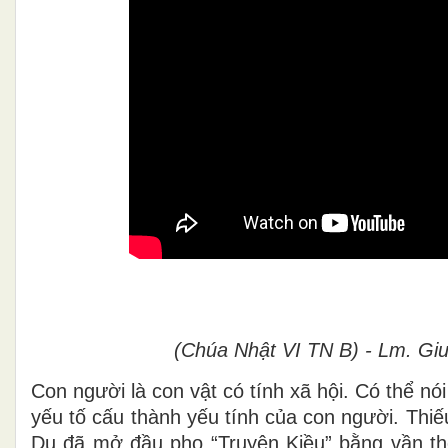
(Chúa Nhật VI TN B) - Lm. Gi
Con người là con vật có tính xã hội. Có thể nó
yếu tố cấu thành yếu tính của con người. Thiế
Du đã mở đầu pho “Truyện Kiều” bằng vần thơ