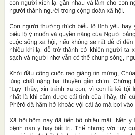
con người xích lại gần nhau và làm cho con n
người thành người trong cộng đoàn xã hội.
Con người thường thích biểu lộ tình yêu hay
biểu lộ ý muốn và quyền năng của Người bằng 
cuộc sống xã hội, nếu không sẽ rất dễ đi đến 
nhiều khi lại dễ trở thành cớ khiến người ta x
sạch và người nhơ vẫn có thể chung sống, ngườ
Khởi đầu công cuộc rao giảng tin mừng, Chúa
lùng chất nặng hai thuyền gần chìm. Chứng 
“Lạy Thầy, xin tránh xa con, vì con là kẻ tộ
nhất là khi cảm được cái tình của Thầy, thì c
Phêrô đã hăm hở khoác vội cái áo mà bơi vào 
Xã hội hôm nay đã tiến bộ nhiều mặt. Nền y 
bệnh nan y hay bất trị. Thế nhưng với “uy q