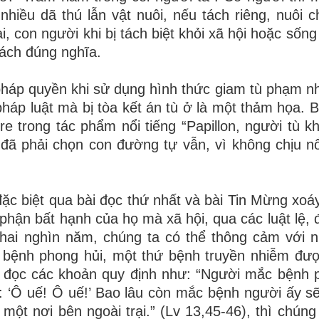
 nhiều dã thú lẫn vật nuôi, nếu tách riêng, nuôi 
i, con người khi bị tách biệt khỏi xã hội hoặc sống
cách đúng nghĩa.
áp quyền khi sử dụng hình thức giam tù phạm nh
pháp luật mà bị tòa kết án tù ở là một thảm
họa
. 
rre trong tác phẩm nổi tiếng “Papillon, người tù k
m đã phải chọn con đường tự vẫn, vì không chịu nổ
c biệt qua bài đọc thứ nhất và bài Tin Mừng xoá
 phận bất hạnh của họ mà xã hội, qua các luật lệ, 
 hai nghìn năm, chúng ta có thể thông cảm với 
 bệnh phong hủi, một thứ bệnh truyền nhiễm đư
khi đọc các khoản quy định như: “Người mắc bệnh 
: ‘Ô uế! Ô uế!’ Bao lâu còn mắc bệnh người ấy sẽ
 một nơi bên ngoài trại.” (Lv 13,45-46), thì chúng