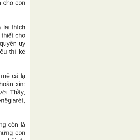
m cho con
lại thích
thiết cho
 quyền uy
yêu thì kẻ
 mẻ cá lạ
hoản xin:
với Thầy,
nêgiarét,
ng còn là
những con