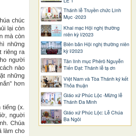
LỄ 1
Thánh lễ Truyền chức Linh
Mục -2023
Chúa chúc
Khai mạc Hội nghị thường
i lại còn
niên kỳ I/2023
ân mà còn
thì những
Biên bản Hội nghị thường niên
kỳ I/2023
 riêng ra
cho người
Tân linh mục Phêrô Nguyễn
 cách nào
Tiến Đạt: Thánh lễ tạ ơn
mặt những
Việt Nam và Tòa Thánh ký kết
 mắn” hơn
Thỏa thuận
Giáo xứ Phúc Lộc -Mừng lễ
Thánh Đa Minh
tiếng (x.
Giáo xứ Phúc Lộc: Lễ Chúa
iờ, nguời
Ba Ngôi
ệnh. Chúa
ã làm cho