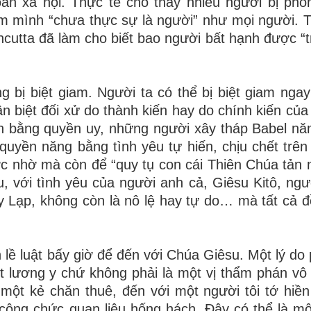
àn xã hội. Thực tế cho thấy nhiều người bị pho
ình “chưa thực sự là người” như mọi người. Trá
cutta đã làm cho biết bao người bất hạnh được “tr
bị biệt giam. Người ta có thể bị biệt giam ngay
 biệt đối xử do thành kiến hay do chính kiến của
nh bằng quyền uy, những người xây tháp Babel n
n quyền năng bằng tình yêu tự hiến, chịu chết trên
ợc nhờ mà còn để “quy tụ con cái Thiên Chúa tản
u, với tình yêu của người anh cả, Giêsu Kitô, ngư
y Lạp, không còn là nô lệ hay tự do… mà tất cả đ
lề luật bấy giờ để đến với Chúa Giêsu. Một lý do 
t lương y chứ không phải là một vị thẩm phán vô 
một kẻ chăn thuê, đến với một người tôi tớ hiề
ông chức quan liêu hống hách. Đây có thể là một