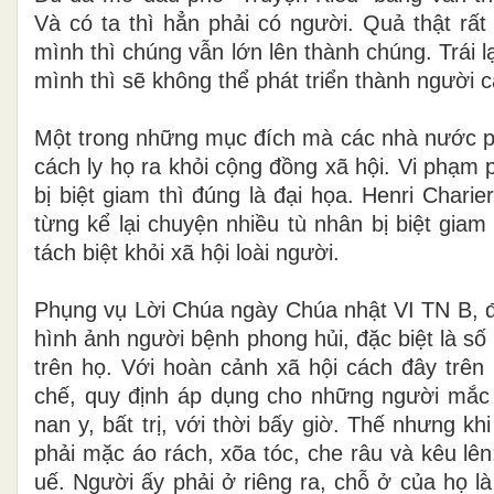
Và có ta thì hẳn phải có người. Quả thật rất
mình thì chúng vẫn lớn lên thành chúng. Trái lạ
mình thì sẽ không thể phát triển thành người 
Một trong những mục đích mà các nhà nước ph
cách ly họ ra khỏi cộng đồng xã hội. Vi phạm 
bị biệt giam thì đúng là đại
họa
. Henri Charie
từng kể lại chuyện nhiều tù nhân bị biệt gia
tách biệt khỏi xã hội loài người.
Phụng vụ Lời Chúa ngày Chúa nhật VI TN B, đặ
hình ảnh người bệnh phong hủi, đặc biệt là số
trên họ. Với hoàn cảnh xã hội cách đây trên
chế, quy định áp dụng cho những người mắc
nan y, bất trị, với thời bấy giờ. Thế nhưng 
phải mặc áo rách,
xõa
tóc, che râu và kêu lên
uế. Người ấy phải ở riêng ra, chỗ ở của họ là