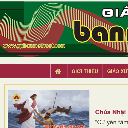
GIỚI THIỆU
GIÁO XỨ
Chúa Nhật
“Cứ yên tâm