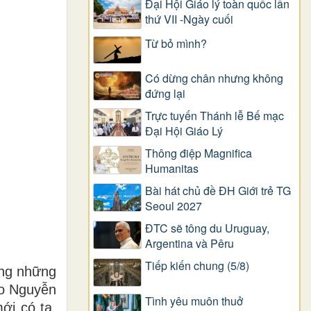
Đại Hội Giáo lý toàn quốc lần
thứ VII -Ngày cuối
Từ bỏ mình?
Có dừng chân nhưng không
đứng lại
Trực tuyến Thánh lễ Bế mạc
Đại Hội Giáo Lý
Thông điệp Magnifica
Humanitas
Bài hát chủ đề ĐH Giới trẻ TG
Seoul 2027
ĐTC sẽ tông du Uruguay,
Argentina và Pêru
Tiếp kiến chung (5/8)
ong những
ào Nguyễn
Tình yêu muôn thuở
ới có ta.