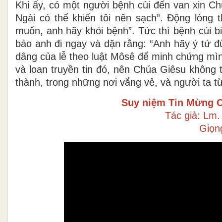
Khi ấy, có một người bệnh cùi đến van xin C
Ngài có thể khiến tôi nên sạch”. Động lòng 
muốn, anh hãy khỏi bệnh”. Tức thì bệnh cùi 
bảo anh đi ngay và dặn rằng: “Anh hãy ý tứ đừ
dâng của lễ theo luật Môsê để minh chứng mìn
và loan truyền tin đó, nên Chúa Giêsu không 
thành, trong những nơi vắng vẻ, và người ta t
Suy niệm Tin Mừng
C
Tác giả: Lm
Giọn