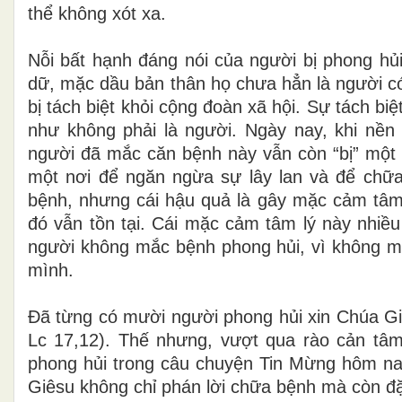
thể không xót xa.
Nỗi bất hạnh đáng nói của người bị phong hủi 
dữ, mặc dầu bản thân họ chưa hẳn là người có t
bị tách biệt khỏi cộng đoàn xã hội. Sự tách bi
như không phải là người. Ngày nay, khi nề
người đã mắc căn bệnh này vẫn còn “bị” một s
một nơi để ngăn ngừa sự lây lan và để chữa
bệnh, nhưng cái hậu quả là gây mặc cảm tâm 
đó vẫn tồn tại. Cái mặc cảm tâm lý này nhiề
người không mắc bệnh phong hủi, vì không 
mình.
Đã từng có mười người phong hủi xin Chúa Gi
Lc 17,12). Thế nhưng, vượt qua rào cản tâm l
phong hủi trong câu chuyện Tin Mừng hôm na
Giêsu không chỉ phán lời chữa bệnh mà còn đặ