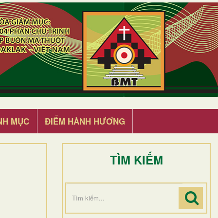
NH MỤC
ĐIỂM HÀNH HƯƠNG
TÌM KIẾM