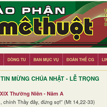
DÒNG TU
BAN MỤC VỤ
ĐOÀN THỂ CG
LI
TIN MỪNG CHÚA NHẬT - LỄ TRỌNG
 XIX Thường Niên - Năm A
, chính Thầy đây, đừng sợ!” (Mt 14,22-33)