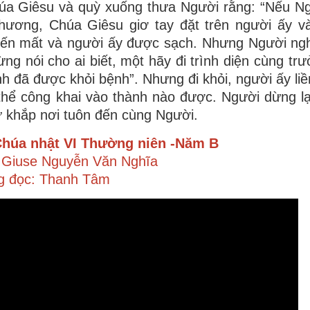
húa Giêsu và quỳ xuống thưa Người rằng: “Nếu N
thương, Chúa Giêsu giơ tay đặt trên người ấy và
biến mất và người ấy được sạch. Nhưng Người ng
ng nói cho ai biết, một hãy đi trình diện cùng trư
h đã được khỏi bệnh”. Nhưng đi khỏi, người ấy liề
thể công khai vào thành nào được. Người dừng lạ
ừ khắp nơi tuôn đến cùng Người.
húa nhật VI Thường niên
-Năm B
. Giuse Nguyễn Văn Nghĩa
g đọc: Thanh Tâm