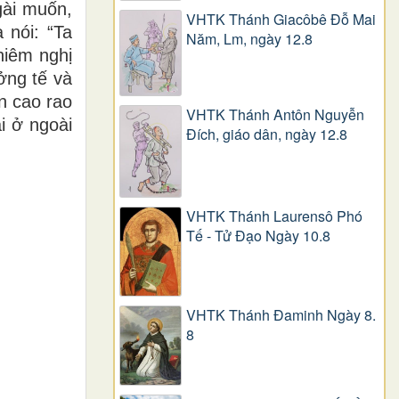
gài muốn,
VHTK Thánh Giacôbê Ðỗ Mai
 nói: “Ta
Năm, Lm, ngày 12.8
hiêm nghị
ởng tế và
n cao rao
VHTK Thánh Antôn Nguyễn
i ở ngoài
Ðích, giáo dân, ngày 12.8
VHTK Thánh Laurensô Phó
Tế - Tử Đạo Ngày 10.8
VHTK Thánh Đaminh Ngày 8.
8