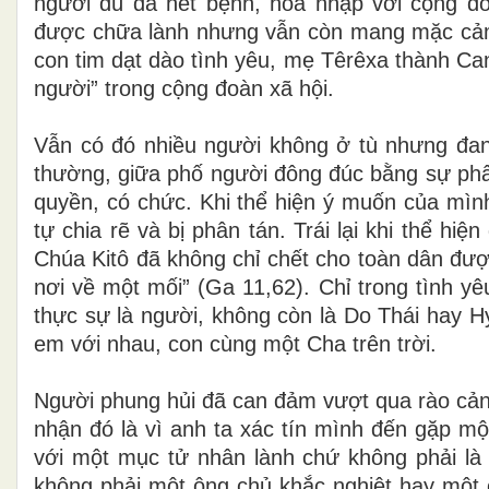
người dù đã hết bệnh, hòa nhập với cộng đo
được chữa lành nhưng vẫn còn mang mặc cảm m
con tim dạt dào tình yêu, mẹ Têrêxa thành Can
người” trong cộng đoàn xã hội.
Vẫn có đó nhiều người không ở tù nhưng đang 
thường, giữa phố người đông đúc bằng sự phân
quyền, có chức. Khi thể hiện ý muốn của mì
tự chia rẽ và bị phân tán. Trái lại khi thể hiệ
Chúa Kitô đã không chỉ chết cho toàn dân đư
nơi về một mối” (Ga 11,62). Chỉ trong tình yê
thực sự là người, không còn là Do Thái hay H
em với nhau, con cùng một Cha trên trời.
Người phung hủi đã can đảm vượt qua rào cản 
nhận đó là vì anh ta xác tín mình đến gặp mộ
với một mục tử nhân lành chứ không phải là 
không phải một ông chủ khắc nghiệt hay một c