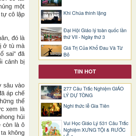
chúng một
Khi Chúa thinh lặng
 tự cô lập
Đại Hội Giáo lý toàn quốc lần
thứ VII - Ngày thứ 3
ân, đó là
Bị ở tù mà
Giá Trị Của Khổ Ðau Và Từ
hổ sai” đã
Bỏ
i cảnh bị
TIN HOT
y sâu vào
277 Câu Trắc Nghiệm GIÁO
đã áp chế
LÝ DỰ TÒNG
những thể
Nghi thức lễ Gia Tiên
ợc xem là
phong hủi
Vui Học Giáo Lý 531 Câu Trắc
 còn là ô
Nghiệm XƯNG TỘI & RƯỚC
 ta không