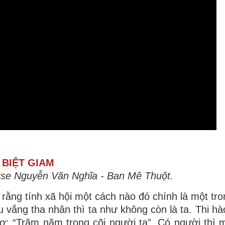
BIỆT GIAM
use Nguyễn Văn Nghĩa - Ban Mê Thuột.
i rằng tính xã hội một cách nào đó chính là một tr
u vắng tha nhân thì ta như không còn là ta. Thi h
: “Trăm năm trong cõi người ta”. Có người thì m