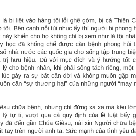
là bị liệt vào hàng tội lỗi ghê gớm, bị cả Thiên 
ội. Bên cạnh nỗi tủi nhục ấy thì người bị phong hủ
ệt này khiến cho họ không chỉ bị xem như là tội nh
n y học đã khống chế được căn bệnh phong hủi 
ố nhà nước các quốc gia cho sống tập trung biệt
 trị hữu hiệu. Dù với mục đích và ý hướng tốt 
lý cho bệnh nhân, khi phải sống tách riêng, một
u lúc gây ra sự bất cần đời và không muốn gặp 
muốn cần “sự thương hại” của những người “may
êsu chữa bệnh, nhưng chỉ đứng xa xa mà kêu lớn 
ý tự ti, vượt qua cả quy định của lề luật bấy g
y đã đến gần Chúa Giêsu, nài xin Người chữa b
t tay trên người anh ta. Sức mạnh của tình yêu đ