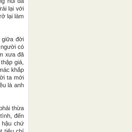
ng hủi đã
i lại với
ở lại làm
 giữa đời
 người có
ăm xưa đã
 thập giá,
 mác khắp
ời ta mới
ều là anh
phải thừa
tình, đến
n hậu chứ
 tiêu chí