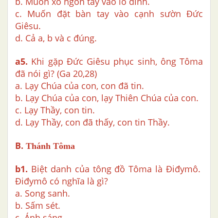
b. Muốn xỏ ngón tay vào lỗ đinh.
c. Muốn đặt bàn tay vào cạnh sườn Đức
Giêsu.
d. Cả a, b và c đúng.
a5.
Khi gặp Đức Giêsu phục sinh, ông Tôma
đã nói gì? (Ga 20,28)
a. Lạy Chúa của con, con đã tin.
b. Lạy Chúa của con, lạy Thiên Chúa của con.
c. Lạy Thầy, con tin.
d. Lạy Thầy, con đã thấy, con tin Thầy.
B.
Thánh Tôma
b1.
Biệt danh của tông đồ Tôma là Điđymô.
Điđymô có nghĩa là gì?
a. Song sanh.
b. Sấm sét.
c. Ánh sáng.