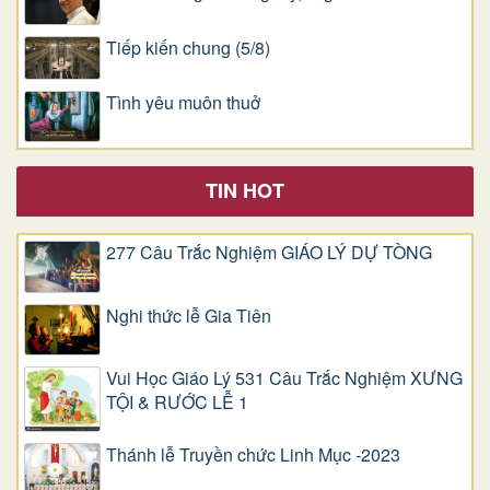
Tiếp kiến chung (5/8)
Tình yêu muôn thuở
TIN HOT
277 Câu Trắc Nghiệm GIÁO LÝ DỰ TÒNG
Nghi thức lễ Gia Tiên
Vui Học Giáo Lý 531 Câu Trắc Nghiệm XƯNG
TỘI & RƯỚC LỄ 1
Thánh lễ Truyền chức Linh Mục -2023