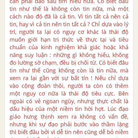
cần phải đào sâu tìm hiểu nữa. Có biết đâu
tin như thế là không còn tin nữa, mà một
cách nào đó đã là cả tin. Vì tin tất cả nên cả
tin, hay vì cả tin nên tin tất cả ? Chỉ dựa vào lý
trí, người ta lại có nguy cơ khác là thái độ
muốn giới hạn tri thức về thực tại và tiêu
chuẩn của kinh nghiệm khả giác hoặc khả
năng suy luận : những gì không hiểu, không
đo lường sờ chạm, đều bị chối từ. Có biết đâu
tin như thế cũng không còn là tin nữa, mà
xem ra lại gần với sự bất tín ! Nếu chỉ dựa
vào cộng đoàn thôi, người ta còn có thêm
một nguy cơ nữa là thái độ tiêu cực. Bên
ngoài có vẻ ngoan ngùy, nhưng thực chất là
dấu hiệu của một niềm tin hời hợt. Lúc đạo
giáo hưng thịnh xem ra không có vấn đề,
nhưng khi sự đạo phải bước vào thầm lặng
thì biết đâu bởi vì dễ tin nên cũng dễ bỏ niềm