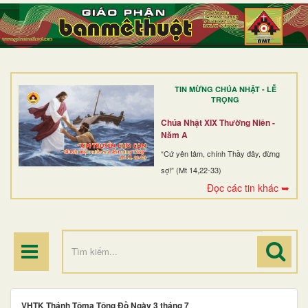
TRANG NHẤT
GIỚI THIỆU
GIÁO XỨ
TIN MỪNG CHÚA NHẬT - LỄ
DÒNG TU
TRỌNG
BAN MỤC VỤ
Chúa Nhật XIX Thường Niên -
Năm A
ĐOÀN THỂ CG
“Cứ yên tâm, chính Thầy đây, đừng
sợ!” (Mt 14,22-33)
LINH MỤC
Đọc các tin khác ➥
ĐIỂM HÀNH HƯƠNG
VHTK Thánh Tôma Tông Đồ Ngày 3 tháng 7