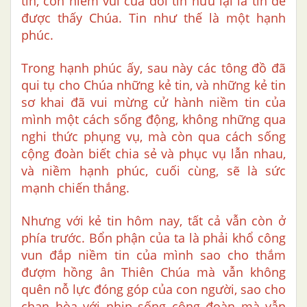
tin, còn niềm vui của đời tín hữu lại là tin để
được thấy Chúa. Tin như thế là một hạnh
phúc.
Trong hạnh phúc ấy, sau này các tông đồ đã
qui tụ cho Chúa những kẻ tin, và những kẻ tin
sơ khai đã vui mừng cử hành niềm tin của
mình một cách sống động, không những qua
nghi thức phụng vụ, mà còn qua cách sống
cộng đoàn biết chia sẻ và phục vụ lẫn nhau,
và niềm hạnh phúc, cuối cùng, sẽ là sức
mạnh chiến thắng.
Nhưng với kẻ tin hôm nay, tất cả vẫn còn ở
phía trước. Bổn phận của ta là phải khổ công
vun đắp niềm tin của mình sao cho thắm
đượm hồng ân Thiên Chúa mà vẫn không
quên nỗ lực đóng góp của con người, sao cho
chan hòa với nhịp sống cộng đoàn mà vẫn