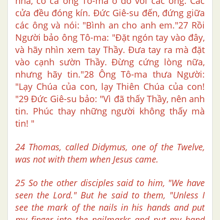
nhà, có cả ông Tô-ma ở đó với các ông. Các
cửa đều đóng kín. Đức Giê-su đến, đứng giữa
các ông và nói: "Bình an cho anh em."27 Rồi
Người bảo ông Tô-ma: "Đặt ngón tay vào đây,
và hãy nhìn xem tay Thầy. Đưa tay ra mà đặt
vào cạnh sườn Thầy. Đừng cứng lòng nữa,
nhưng hãy tin."28 Ông Tô-ma thưa Người:
"Lạy Chúa của con, lạy Thiên Chúa của con!
"29 Đức Giê-su bảo: "Vì đã thấy Thầy, nên anh
tin. Phúc thay những người không thấy mà
tin! "
24 Thomas, called Didymus, one of the Twelve,
was not with them when Jesus came.
25 So the other disciples said to him, "We have
seen the Lord." But he said to them, "Unless I
see the mark of the nails in his hands and put
my finger into the nailmarks and put my hand