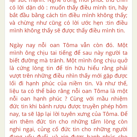
có lời dặn dò : muốn thấy điều mình tin, hãy
bắt đầu bằng cách tin điều mình không thấy;
và chừng như cũng có lời ước hẹn :tin điều
mình không thấy sẽ được thấy điều mình tin.
Ngày nay nỗi oan Tôma vẫn còn đó. Một
mình ông chịu tai tiếng để sau này người ta
biết đường mà tránh. Một mình ông chịu quở
là cứng lòng tin để tín hữu hiểu rằng phải
vượt trên những điều nhìn thấy mới gặp được
lối đi hạnh phúc của niềm tin. Và như thế,
liệu ta có thể bảo rằng nỗi oan Tôma là một
nỗi oan hạnh phúc ? Cùng với mầu nhiệm
đức tin khi bánh rượu được truyền phép hôm
nay, ta sẽ lặp lại lời tuyên xưng của Tôma. Để
xin thêm đức tin cho những tấm lòng còn
nghi ngại, củng cố đức tin cho những người
đang yếu đuối, và xin được hạnh phúc cho