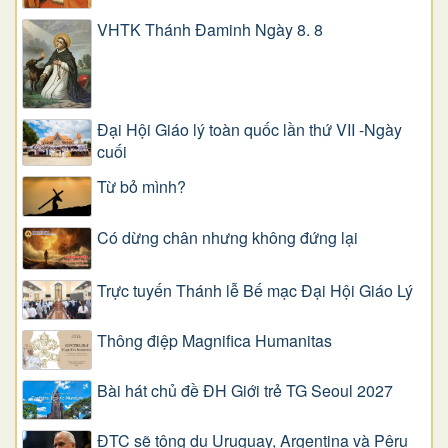
VHTK Thánh Đaminh Ngày 8. 8
Đại Hội Giáo lý toàn quốc lần thứ VII -Ngày
cuối
Từ bỏ mình?
Có dừng chân nhưng không đứng lại
Trực tuyến Thánh lễ Bế mạc Đại Hội Giáo Lý
Thông điệp Magnifica Humanitas
Bài hát chủ đề ĐH Giới trẻ TG Seoul 2027
ĐTC sẽ tông du Uruguay, Argentina và Pêru