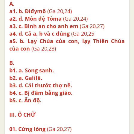
A.
a1.
b. Điđymô
(Ga 20,24)
a2.
d. Môn đệ Tôma
(Ga 20,24)
a3.
c. Bình an cho anh em
(Ga 20,27)
a4.
d. Cả a, b và c đúng
(Ga 20,25
a5. b. Lạy Chúa của con, lạy Thiên Chúa
của con
(Ga 20,28)
B.
b1. a. Song sanh.
b2.
a. Galilê.
b3.
d. Cái thước thợ nề.
b4. c. Bị đâm bằng giáo.
b5.
c. Ấn độ.
III. Ô CHỮ
01.
Cứng lòng
(Ga 20,27)