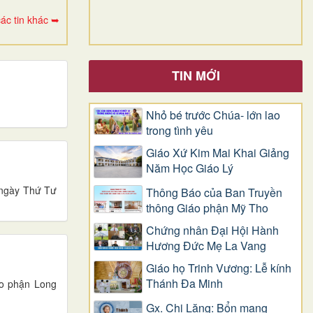
ác tin khác ➥
TIN MỚI
Nhỏ bé trước Chúa- lớn lao
trong tình yêu
Giáo Xứ Kim Mai Khai Giảng
Năm Học Giáo Lý
 ngày Thứ Tư
Thông Báo của Ban Truyền
thông Giáo phận Mỹ Tho
Chứng nhân Đại Hội Hành
Hương Đức Mẹ La Vang
Giáo họ Trinh Vương: Lễ kính
Thánh Đa Minh
áo phận Long
Gx. Chi Lăng: Bổn mạng