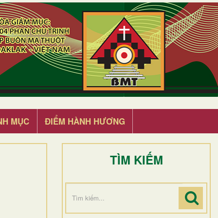
NH MỤC
ĐIỂM HÀNH HƯƠNG
TÌM KIẾM