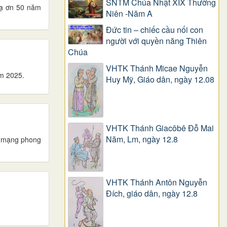
SNTM Chúa Nhật XIX Thường
Tạ ơn 50 năm
Niên -Năm A
Đức tin – chiếc cầu nối con
người với quyền năng Thiên
Chúa
VHTK Thánh Micae Nguyễn
m 2025.
Huy Mỹ, Giáo dân, ngày 12.08
VHTK Thánh Giacôbê Ðỗ Mai
Năm, Lm, ngày 12.8
n mạng phong
VHTK Thánh Antôn Nguyễn
Ðích, giáo dân, ngày 12.8