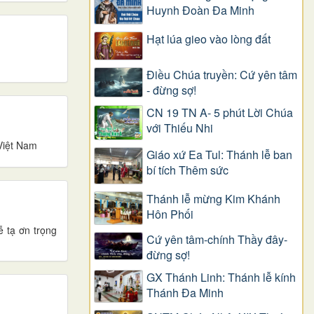
Huynh Đoàn Đa Minh
Hạt lúa gieo vào lòng đất
Điều Chúa truyền: Cứ yên tâm
- đừng sợ!
CN 19 TN A- 5 phút Lời Chúa
với Thiếu Nhi
Việt Nam
Giáo xứ Ea Tul: Thánh lễ ban
bí tích Thêm sức
Thánh lễ mừng Kim Khánh
Hôn Phối
 tạ ơn trọng
Cứ yên tâm-chính Thầy đây-
đừng sợ!
GX Thánh Linh: Thánh lễ kính
Thánh Đa Minh