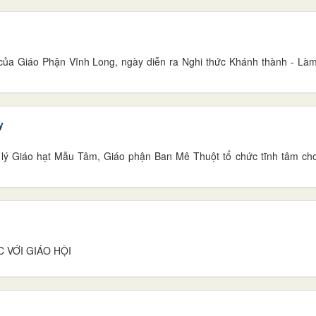
của Giáo Phận Vĩnh Long, ngày diễn ra Nghi thức Khánh thành - Là
y
lý Giáo hạt Mẫu Tâm, Giáo phận Ban Mê Thuột tổ chức tĩnh tâm cho 
C VỚI GIÁO HỘI