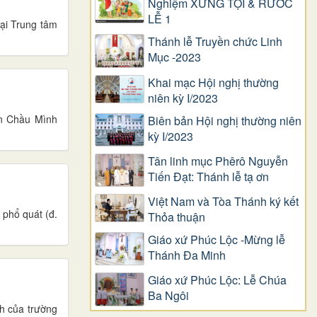
Nghiệm XƯNG TỘI & RƯỚC
LỄ 1
ại Trung tâm
Thánh lễ Truyền chức Linh
Mục -2023
Khai mạc Hội nghị thường
niên kỳ I/2023
ận Chầu Mình
Biên bản Hội nghị thường niên
kỳ I/2023
Tân linh mục Phêrô Nguyễn
Tiến Đạt: Thánh lễ tạ ơn
Việt Nam và Tòa Thánh ký kết
 phổ quát (đ.
Thỏa thuận
Giáo xứ Phúc Lộc -Mừng lễ
Thánh Đa Minh
Giáo xứ Phúc Lộc: Lễ Chúa
Ba Ngôi
nh của trường