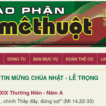
DÒNG TU
BAN MỤC VỤ
ĐOÀN THỂ CG
LI
TIN MỪNG CHÚA NHẬT - LỄ TRỌNG
 XIX Thường Niên - Năm A
, chính Thầy đây, đừng sợ!” (Mt 14,22-33)