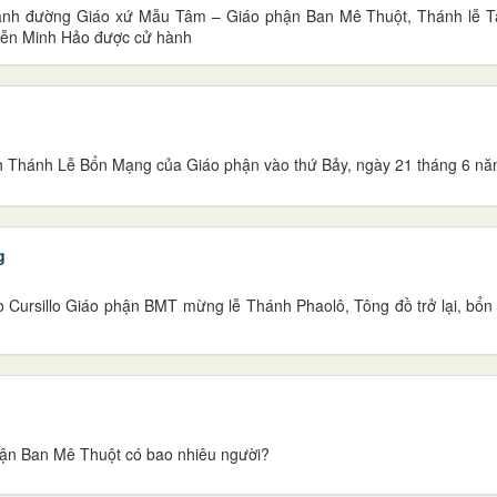
thánh đường Giáo xứ Mẫu Tâm – Giáo phận Ban Mê Thuột, Thánh lễ 
yễn Minh Hảo được cử hành
h Thánh Lễ Bổn Mạng của Giáo phận vào thứ Bảy, ngày 21 tháng 6 nă
g
 Cursillo Giáo phận BMT mừng lễ Thánh Phaolô, Tông đồ trở lại, bổ
phận Ban Mê Thuột có bao nhiêu người?