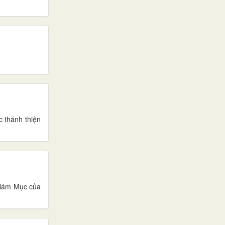
c thánh thiện
Giám Mục của