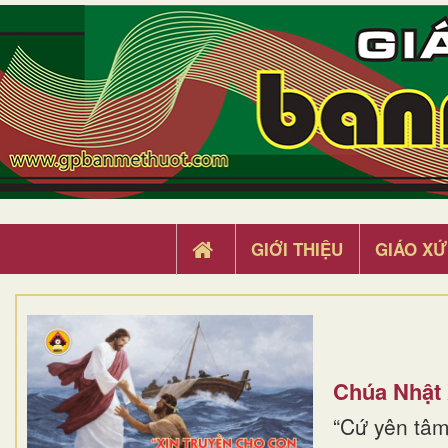
GIỚI THIỆU
GIÁO XỨ
Chúa Nhật
“Cứ yên tâm