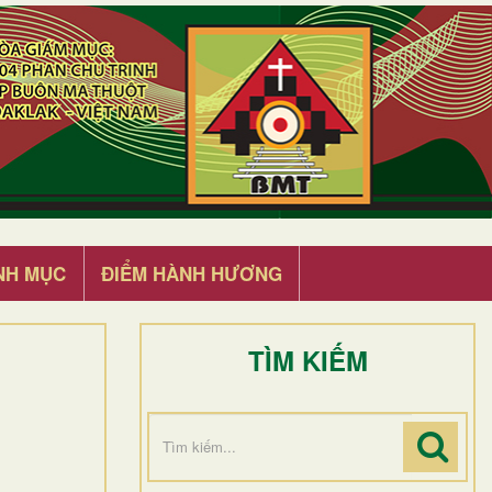
NH MỤC
ĐIỂM HÀNH HƯƠNG
TÌM KIẾM