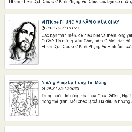
Nhóm Phiên Dịch Các Giờ Kinh Phụng Vụ. Chúc các bạn có những 
VHTK 94 ​​​​​​​PHỤNG VỤ NĂM C MÙA CHAY
08:36 26/11/2023
Các bạn thân mến, để hiểu biết và thêm lòng y
Ô Chữ Tin mừng Mùa Chay năm C.Mọi trích dẫn 
Phiên Dịch Các Giờ Kinh Phụng Vụ.Hình ảnh sưu 
Những Phép Lạ Trong Tin Mừng
09:24 25/10/2023
Trong cuộc đời công khai của Chúa Giêsu, Ngài
trong thế gian. Mỗi phép lạ/dấu lạ đều là những