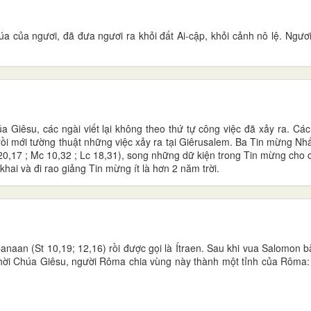
úa của ngươi, đã đưa ngươi ra khỏi đất Ai-cập, khỏi cảnh nô lệ. Ngư
a Giêsu, các ngài viết lại không theo thứ tự công việc đã xảy ra. Cá
 rồi mới tường thuật những việc xảy ra tại Giêrusalem. Ba Tin mừng Nhấ
20,17 ; Mc 10,32 ; Lc 18,31), song những dữ kiện trong Tin mừng cho 
hai và đi rao giảng Tin mừng ít là hơn 2 năm trời.
anaan (St 10,19; 12,16) rồi được gọi là Ítraen. Sau khi vua Salomon 
. Thời Chúa Giêsu, người Rôma chia vùng này thành một tỉnh của Rôma