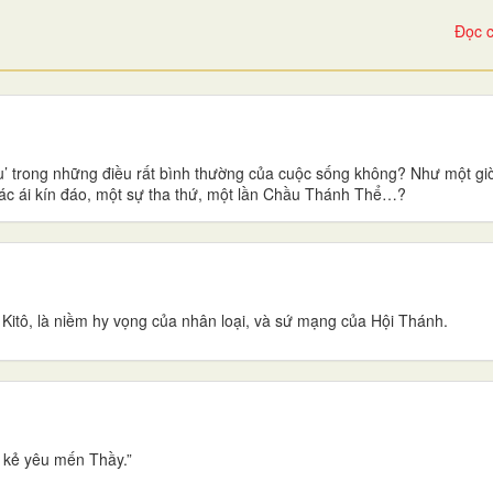
Đọc c
ấu’ trong những điều rất bình thường của cuộc sống không? Như một g
ác ái kín đáo, một sự tha thứ, một lần Chầu Thánh Thể…?
itô, là niềm hy vọng của nhân loại, và sứ mạng của Hội Thánh.
à kẻ yêu mến Thầy.”