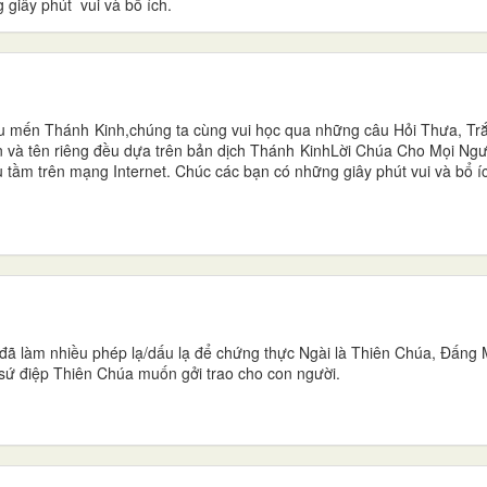
giây phút vui và bổ ích.
êu mến Thánh Kinh,chúng ta cùng vui học qua những câu Hỏi Thưa, Tr
và tên riêng đều dựa trên bản dịch Thánh KinhLời Chúa Cho Mọi Ng
tầm trên mạng Internet. Chúc các bạn có những giây phút vui và bổ í
 đã làm nhiều phép lạ/dấu lạ để chứng thực Ngài là Thiên Chúa, Đấng
 sứ điệp Thiên Chúa muốn gởi trao cho con người.