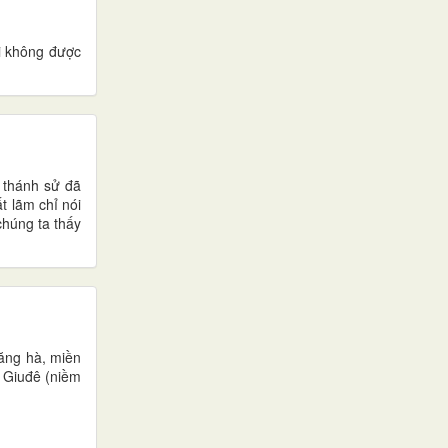
ơi không được
c thánh sử đã
t lãm chỉ nói
chúng ta thấy
băng hà, miền
: Giuđê (niềm