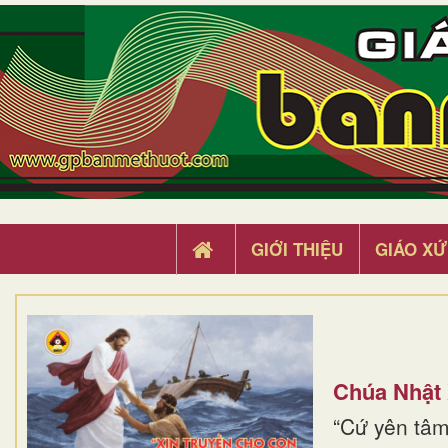
GIỚI THIỆU
GIÁO XỨ
Chúa Nhật
“Cứ yên tâm