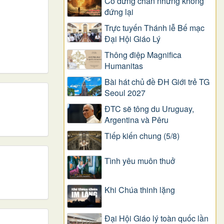
Có dừng chân nhưng không
đứng lại
Trực tuyến Thánh lễ Bế mạc
Đại Hội Giáo Lý
Thông điệp Magnifica
Humanitas
Bài hát chủ đề ĐH Giới trẻ TG
Seoul 2027
ĐTC sẽ tông du Uruguay,
Argentina và Pêru
Tiếp kiến chung (5/8)
Tình yêu muôn thuở
Khi Chúa thinh lặng
Đại Hội Giáo lý toàn quốc lần