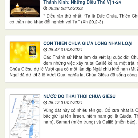
Thánh Kinh: Những Điều Thú Vị 1-24
09:26 06/12/2022
* Điều răn thứ nhất: “Ta là Đức Chúa, Thiên Ch
có thần nào khác đối nghịch với Ta.” (Xh 20,2-3)
CON THIÊN CHÚA GIỮA LÒNG NHÂN LOẠI
08:47 01/08/2021
Các Thánh sử Nhất lãm đã viết lại cuộc đời Chú
đem những việc xảy ra tại Galilê kể ra một trật,
Chúa Giêsu dự lễ Vượt qua có một lần dịp Ngài chịu khổ nạn (Mt 
Ngài đã dự tới 3 lễ Vượt Qua, nghĩa là, Chúa Giêsu đã sống công k
NƯỚC DO THÁI THỜI CHÚA GIÊSU
06:12 31/07/2021
Vùng đất này có nhiều tên gọi. Cổ xưa nhất là C
bắc giữ lại tên Ítraen, niềm nam gọi là Giuđa
nam), Samari (miền trung) và Galilê (miền bắc).