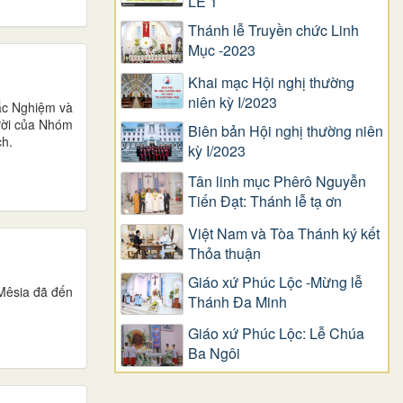
LỄ 1
Thánh lễ Truyền chức Linh
Mục -2023
Khai mạc Hội nghị thường
niên kỳ I/2023
ắc Nghiệm và
ười của Nhóm
Biên bản Hội nghị thường niên
ch.
kỳ I/2023
Tân linh mục Phêrô Nguyễn
Tiến Đạt: Thánh lễ tạ ơn
Việt Nam và Tòa Thánh ký kết
Thỏa thuận
Giáo xứ Phúc Lộc -Mừng lễ
 Mêsia đã đến
Thánh Đa Minh
Giáo xứ Phúc Lộc: Lễ Chúa
Ba Ngôi