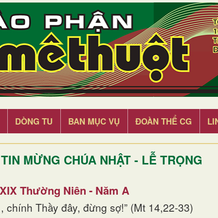
DÒNG TU
BAN MỤC VỤ
ĐOÀN THỂ CG
LI
TIN MỪNG CHÚA NHẬT - LỄ TRỌNG
 XIX Thường Niên - Năm A
, chính Thầy đây, đừng sợ!” (Mt 14,22-33)