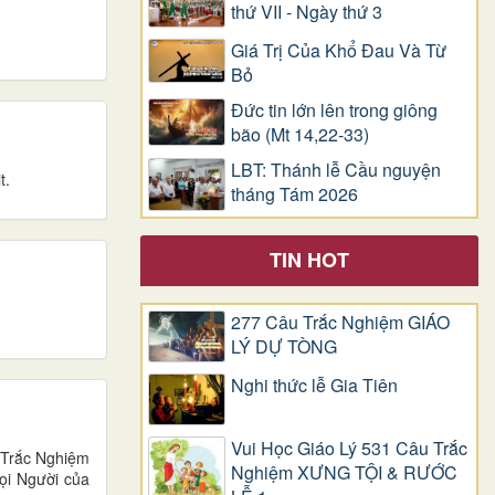
thứ VII - Ngày thứ 3
Giá Trị Của Khổ Ðau Và Từ
Bỏ
Đức tin lớn lên trong giông
bão (Mt 14,22-33)
LBT: Thánh lễ Cầu nguyện
t.
tháng Tám 2026
TIN HOT
277 Câu Trắc Nghiệm GIÁO
LÝ DỰ TÒNG
Nghi thức lễ Gia Tiên
Vui Học Giáo Lý 531 Câu Trắc
 Trắc Nghiệm
Nghiệm XƯNG TỘI & RƯỚC
ọi Người của