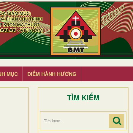
NH MỤC
ĐIỂM HÀNH HƯƠNG
TÌM KIẾM