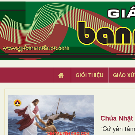
GIỚI THIỆU
GIÁO XỨ
Chúa Nhật
“Cứ yên tâm