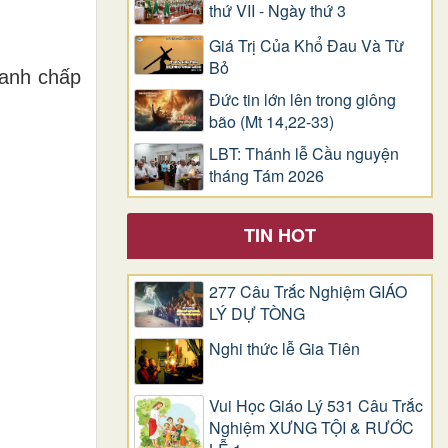
thứ VII - Ngày thứ 3
Giá Trị Của Khổ Ðau Và Từ
Bỏ
 anh chấp
Đức tin lớn lên trong giông
bão (Mt 14,22-33)
LBT: Thánh lễ Cầu nguyện
tháng Tám 2026
TIN HOT
277 Câu Trắc Nghiệm GIÁO
LÝ DỰ TÒNG
Nghi thức lễ Gia Tiên
Vui Học Giáo Lý 531 Câu Trắc
Nghiệm XƯNG TỘI & RƯỚC