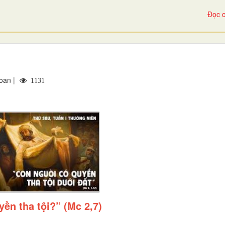
Đọc c
oan |
1131
yền tha tội?” (Mc 2,7)