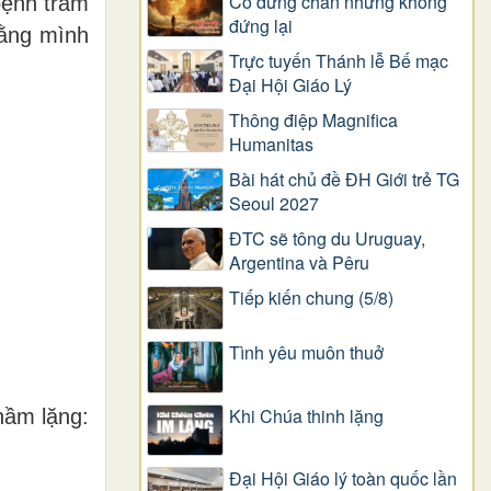
Có dừng chân nhưng không
bệnh trầm
đứng lại
rằng mình
Trực tuyến Thánh lễ Bế mạc
Đại Hội Giáo Lý
Thông điệp Magnifica
Humanitas
Bài hát chủ đề ĐH Giới trẻ TG
Seoul 2027
ĐTC sẽ tông du Uruguay,
Argentina và Pêru
Tiếp kiến chung (5/8)
Tình yêu muôn thuở
Khi Chúa thinh lặng
hầm lặng:
Đại Hội Giáo lý toàn quốc lần