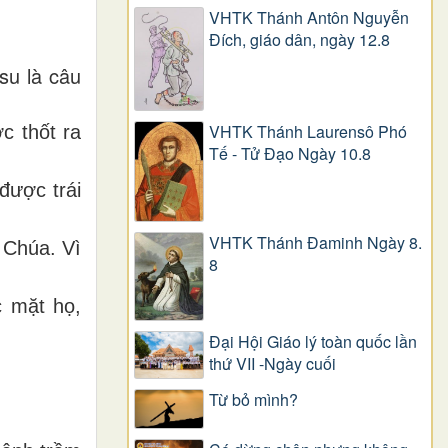
VHTK Thánh Antôn Nguyễn
Ðích, giáo dân, ngày 12.8
su là câu
VHTK Thánh Laurensô Phó
c thốt ra
Tế - Tử Đạo Ngày 10.8
được trái
VHTK Thánh Đaminh Ngày 8.
 Chúa. Vì
8
 mặt họ,
Đại Hội Giáo lý toàn quốc lần
thứ VII -Ngày cuối
Từ bỏ mình?