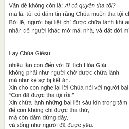
Vấn đề không còn là:
Ai có quyền tha tội?
mà là: tôi có dám tin rằng Chúa muốn tha tội c
Bởi lẽ, người bại liệt chỉ được chữa lành kh
nhận để người khác mở mái nhà, và đặt đời mì
Lạy Chúa Giêsu,
nhiều lần con đến với Bí tích Hòa Giải
không phải như người chờ được chữa lành,
mà như kẻ sợ bị kết án.
Xin cho con nghe lại lời Chúa nói với người bại l
“Con đã được tha tội rồi.”
Xin chữa lành những bại liệt sâu kín trong tâm
để con không chỉ được tha thứ,
mà còn dám đứng dậy,
và sống như người đã được yêu.