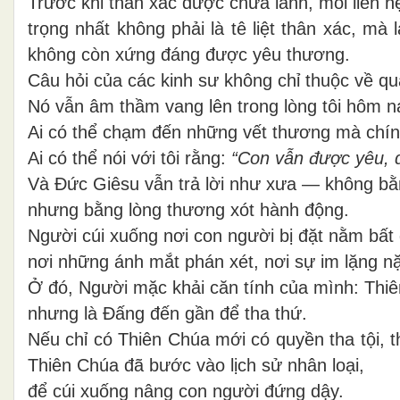
Trước khi thân xác được chữa lành, mối liên 
trọng nhất không phải là tê liệt thân xác, mà 
không còn xứng đáng được yêu thương.
Câu hỏi của các kinh sư không chỉ thuộc về qu
Nó vẫn âm thầm vang lên trong lòng tôi hôm na
Ai có thể chạm đến những vết thương mà chín
Ai có thể nói với tôi rằng:
“Con vẫn được yêu, 
Và Đức Giêsu vẫn trả lời như xưa — không bằn
nhưng bằng lòng thương xót hành động.
Người cúi xuống nơi con người bị đặt nằm bất
nơi những ánh mắt phán xét, nơi sự im lặng nặn
Ở đó, Người mặc khải căn tính của mình: Thiên
nhưng là Đấng đến gần để tha thứ.
Nếu chỉ có Thiên Chúa mới có quyền tha tội, th
Thiên Chúa đã bước vào lịch sử nhân loại,
để cúi xuống nâng con người đứng dậy.