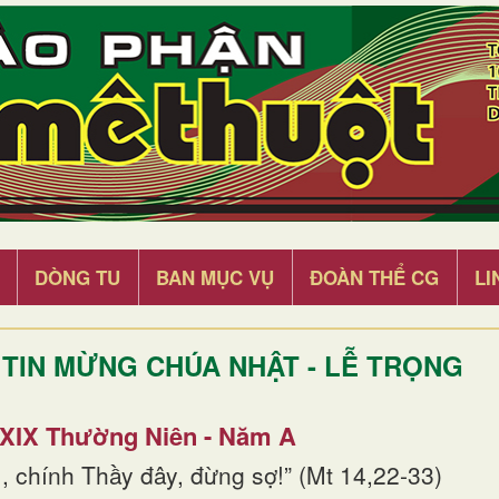
DÒNG TU
BAN MỤC VỤ
ĐOÀN THỂ CG
LI
TIN MỪNG CHÚA NHẬT - LỄ TRỌNG
 XIX Thường Niên - Năm A
, chính Thầy đây, đừng sợ!” (Mt 14,22-33)