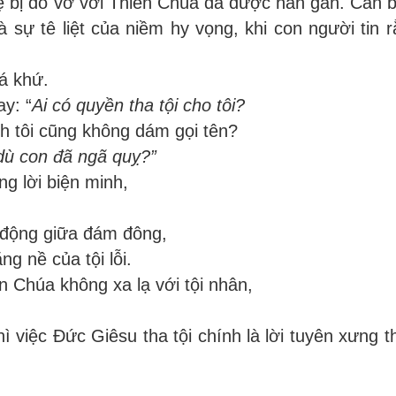
hệ bị đổ vỡ với Thiên Chúa đã được hàn gắn. Căn 
là sự tê liệt của niềm hy vọng, khi con người tin 
á khứ.
y: “
Ai có quyền tha tội cho tôi?
h tôi cũng không dám gọi tên?
dù con đã ngã quỵ?”
g lời biện minh,
 động giữa đám đông,
g nề của tội lỗi.
 Chúa không xa lạ với tội nhân,
ì việc Đức Giêsu tha tội chính là lời tuyên xưng t