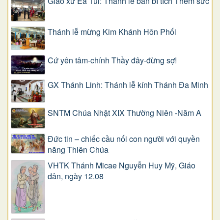
Giáo xứ Ea Tul: Thánh lễ ban bí tích Thêm sức
Thánh lễ mừng Kim Khánh Hôn Phối
Cứ yên tâm-chính Thầy đây-đừng sợ!
GX Thánh Linh: Thánh lễ kính Thánh Đa Minh
SNTM Chúa Nhật XIX Thường Niên -Năm A
Đức tin – chiếc cầu nối con người với quyền
năng Thiên Chúa
VHTK Thánh Micae Nguyễn Huy Mỹ, Giáo
dân, ngày 12.08