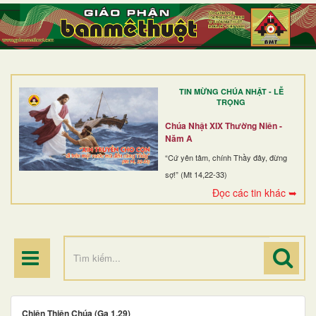
TRANG NHẤT
GIỚI THIỆU
GIÁO XỨ
TIN MỪNG CHÚA NHẬT - LỄ
DÒNG TU
TRỌNG
BAN MỤC VỤ
Chúa Nhật XIX Thường Niên -
Năm A
ĐOÀN THỂ CG
“Cứ yên tâm, chính Thầy đây, đừng
sợ!” (Mt 14,22-33)
LINH MỤC
Đọc các tin khác ➥
ĐIỂM HÀNH HƯƠNG
Chiên Thiên Chúa (Ga 1,29)