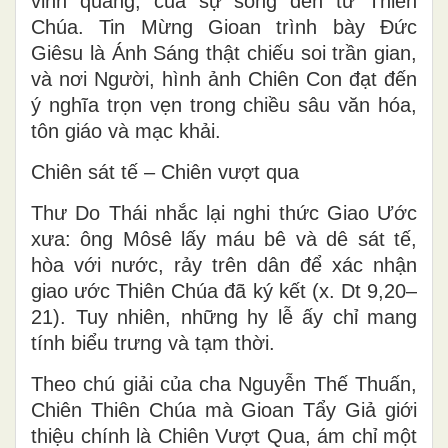
vinh quang, của sự sống đến từ Thiên
Chúa. Tin Mừng Gioan trình bày Đức
Giêsu là
Ánh Sáng thật chiếu soi trần gian
,
và nơi Người, hình ảnh Chiên Con đạt đến
ý nghĩa trọn vẹn trong chiều sâu văn hóa,
tôn giáo và mạc khải.
Chiên sát tế – Chiên vượt qua
Thư Do Thái nhắc lại nghi thức Giao Ước
xưa: ông Môsê lấy máu bê và dê sát tế,
hòa với nước, rảy trên dân để xác nhận
giao ước Thiên Chúa đã ký kết (x. Dt 9,20–
21). Tuy nhiên, những hy lễ ấy chỉ mang
tính biểu trưng và tạm thời.
Theo chú giải của cha Nguyễn Thế Thuấn,
Chiên Thiên Chúa
mà Gioan Tẩy Giả giới
thiệu chính là
Chiên Vượt Qua
, ám chỉ một