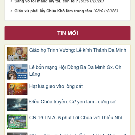
(09/01/2026)
Đấng vô tội mang lấy tội, còn tôi?
(08/01/2026)
Giáo xứ phải lấy Chúa Kitô làm trung tâm
TIN MỚI
Giáo họ Trinh Vương: Lễ kính Thánh Đa Minh
Lễ bổn mạng Hội Dòng Ba Đa Minh Gx. Chi
Lăng
Hạt lúa gieo vào lòng đất
Điều Chúa truyền: Cứ yên tâm - đừng sợ!
CN 19 TN A- 5 phút Lời Chúa với Thiếu Nhi