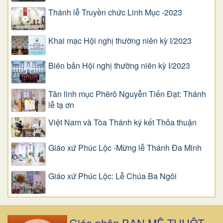
Thánh lễ Truyền chức Linh Mục -2023
Khai mạc Hội nghị thường niên kỳ I/2023
Biên bản Hội nghị thường niên kỳ I/2023
Tân linh mục Phêrô Nguyễn Tiến Đạt: Thánh
lễ tạ ơn
Việt Nam và Tòa Thánh ký kết Thỏa thuận
Giáo xứ Phúc Lộc -Mừng lễ Thánh Đa Minh
Giáo xứ Phúc Lộc: Lễ Chúa Ba Ngôi
Giáo phận BAN MÊ THUỘT