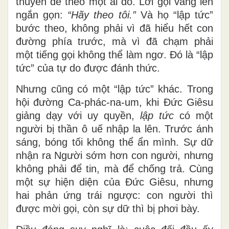
thuyền để theo một ai đó. Lời gọi vang lên
ngắn gọn:
“Hãy theo tôi.”
Và họ “lập tức”
bước theo, không phải vì đã hiểu hết con
đường phía trước, mà vì đã chạm phải
một tiếng gọi không thể làm ngơ. Đó là “lập
tức” của tự do được đánh thức.
Nhưng cũng có một “lập tức” khác. Trong
hội đường Ca-phác-na-um, khi Đức Giêsu
giảng dạy với uy quyền,
lập tức
có một
người bị thần ô uế nhập la lên. Trước ánh
sáng, bóng tối không thể ẩn mình. Sự dữ
nhận ra Người sớm hơn con người, nhưng
không phải để tin, mà để chống trả. Cùng
một sự hiện diện của Đức Giêsu, nhưng
hai phản ứng trái ngược: con người thì
được mời gọi, còn sự dữ thì bị phơi bày.