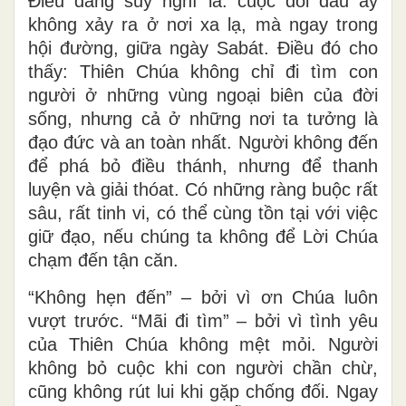
Điều đáng suy nghĩ là: cuộc đối đầu ấy
không xảy ra ở nơi xa lạ, mà ngay trong
hội đường, giữa ngày Sabát. Điều đó cho
thấy: Thiên Chúa không chỉ đi tìm con
người ở những vùng ngoại biên của đời
sống, nhưng cả ở những nơi ta tưởng là
đạo đức và an toàn nhất. Người không đến
để phá bỏ điều thánh, nhưng để thanh
luyện và giải th
óat
. Có những ràng buộc rất
sâu, rất tinh vi, có thể cùng tồn tại với việc
giữ đạo, nếu chúng ta không để Lời Chúa
chạm đến tận căn.
“Không hẹn đến” – bởi vì ơn Chúa luôn
vượt trước. “Mãi đi tìm” – bởi vì tình yêu
của Thiên Chúa không mệt mỏi. Người
không bỏ cuộc khi con người chần chừ,
cũng không rút lui khi gặp chống đối. Ngay