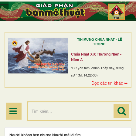
TRANG NHẤT
GIỚI THIỆU
GIÁO XỨ
TIN MỪNG CHÚA NHẬT - LỄ
DÒNG TU
TRỌNG
BAN MỤC VỤ
Chúa Nhật XIX Thường Niên -
Năm A
ĐOÀN THỂ CG
“Cứ yên tâm, chính Thầy đây, đừng
sợ!” (Mt 14,22-33)
LINH MỤC
Đọc các tin khác ➥
ĐIỂM HÀNH HƯƠNG
Người không hẹn nhưng Người mãi đi tìm