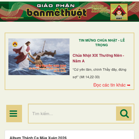
TRANG NHẤT
GIỚI THIỆU
GIÁO XỨ
TIN MỪNG CHÚA NHẬT - LỄ
DÒNG TU
TRỌNG
BAN MỤC VỤ
Chúa Nhật XIX Thường Niên -
Năm A
ĐOÀN THỂ CG
“Cứ yên tâm, chính Thầy đây, đừng
sợ!” (Mt 14,22-33)
LINH MỤC
Đọc các tin khác ➥
ĐIỂM HÀNH HƯƠNG
Album Thánh Ca Mùa Xuân 2026