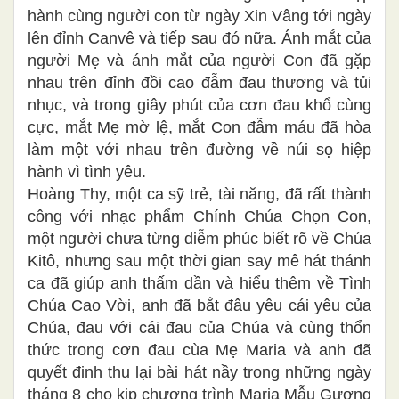
hành cùng người con từ ngày Xin Vâng tới ngày
lên đỉnh Canvê và tiếp sau đó nữa. Ánh mắt của
người Mẹ và ánh mắt của người Con đã gặp
nhau trên đỉnh đồi cao đẫm đau thương và tủi
nhục, và trong giây phút của cơn đau khổ cùng
cực, mắt Mẹ mờ lệ, mắt Con đẫm máu đã hòa
làm một với nhau trên đường về núi sọ hiệp
hành vì tình yêu.
Hoàng Thy, một ca sỹ trẻ, tài năng, đã rất thành
công với nhạc phẩm Chính Chúa Chọn Con,
một người chưa từng diễm phúc biết rõ về Chúa
Kitô, nhưng sau một thời gian say mê hát thánh
ca đã giúp anh thấm dần và hiểu thêm về Tình
Chúa Cao Vời, anh đã bắt đâu yêu cái yêu của
Chúa, đau với cái đau của Chúa và cùng thổn
thức trong cơn đau cùa Mẹ Maria và anh đã
quyết đinh thu lại bài hát nầy trong những ngày
tháng 8 cho kịp chương trình Maria Mẫu Gương