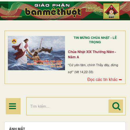
TRANG NHẤT
GIỚI THIỆU
GIÁO XỨ
TIN MỪNG CHÚA NHẬT - LỄ
DÒNG TU
TRỌNG
BAN MỤC VỤ
Chúa Nhật XIX Thường Niên -
Năm A
ĐOÀN THỂ CG
“Cứ yên tâm, chính Thầy đây, đừng
sợ!” (Mt 14,22-33)
LINH MỤC
Đọc các tin khác ➥
ĐIỂM HÀNH HƯƠNG
ÁNH MẮT