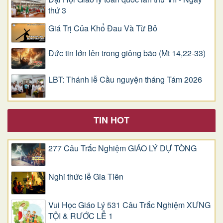
thứ 3
Giá Trị Của Khổ Ðau Và Từ Bỏ
Đức tin lớn lên trong giông bão (Mt 14,22-33)
LBT: Thánh lễ Cầu nguyện tháng Tám 2026
TIN HOT
277 Câu Trắc Nghiệm GIÁO LÝ DỰ TÒNG
Nghi thức lễ Gia Tiên
Vui Học Giáo Lý 531 Câu Trắc Nghiệm XƯNG
TỘI & RƯỚC LỄ 1