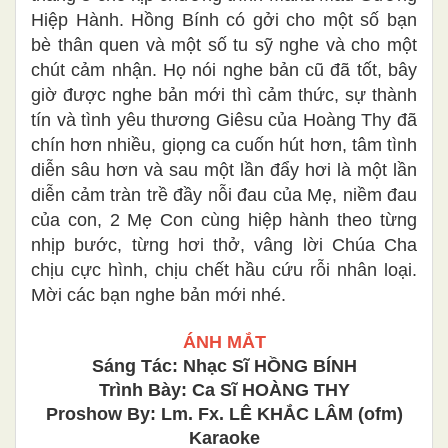
Hiệp Hành. Hồng Bính có gởi cho một số bạn
bè thân quen và một số tu sỹ nghe và cho một
chút cảm nhận. Họ nói nghe bản cũ đã tốt, bây
giờ được nghe bản mới thì cảm thức, sự thành
tín và tình yêu thương Giêsu của Hoàng Thy đã
chín hơn nhiều, giọng ca cuốn hút hơn, tâm tình
diễn sâu hơn và sau một lần đẩy hơi là một lần
diễn cảm tràn trề đầy nỗi đau của Mẹ, niềm đau
của con, 2 Mẹ Con cùng hiệp hành theo từng
nhịp bước, từng hơi thở, vâng lời Chúa Cha
chịu cực hình, chịu chết hầu cứu rỗi nhân loại.
Mời các bạn nghe bản mới nhé.
ÁNH MẮT
Sáng Tác: Nhạc Sĩ HỒNG BÍNH
Trình Bày: Ca Sĩ HOÀNG THY
Proshow By: Lm. Fx. LÊ KHẮC LÂM (ofm)
Karaoke