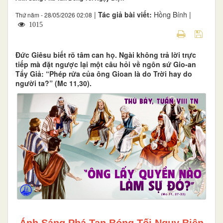
|
Tác giả bài viết:
Hồng Bính |
Thứ năm - 28/05/2026 02:08
1015
Đức Giêsu biết rõ tâm can họ. Ngài không trả lời trực
tiếp mà đặt ngược lại một câu hỏi về ngôn sứ Gio-an
Tẩy Giả: “Phép rửa của ông Gioan là do Trời hay do
người ta?” (Mc 11,30).
Ánh Sáng Phá Tan Bóng Tối Ngụy Biện