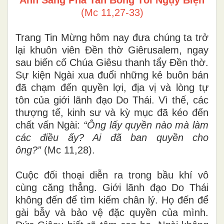
(Mc 11,27-33)
Trang Tin Mừng hôm nay đưa chúng ta trở
lại khuôn viên Đền thờ Giêrusalem, ngay
sau biến cố Chúa Giêsu thanh tẩy Đền thờ.
Sự kiện Ngài xua đuổi những kẻ buôn bán
đã chạm đến quyền lợi, địa vị và lòng tự
tôn của giới lãnh đạo Do Thái. Vì thế, các
thượng tế, kinh sư và kỳ mục đã kéo đến
chất vấn Ngài:
“Ông lấy quyền nào mà làm
các điều ấy? Ai đã ban quyền cho
ông?”
(Mc 11,28).
Cuộc đối thoại diễn ra trong bầu khí vô
cùng căng thẳng. Giới lãnh đạo Do Thái
không đến để tìm kiếm chân lý. Họ đến để
gài bẫy và bảo vệ đặc quyền của mình.