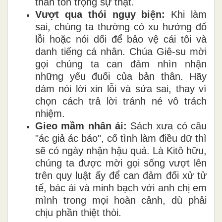
thần tôn trọng sự thật.
Vượt qua thói ngụy biện:
Khi làm
sai, chúng ta thường có xu hướng đổ
lỗi hoặc nói dối để bảo vệ cái tôi và
danh tiếng cá nhân. Chúa Giê-su mời
gọi chúng ta can đảm nhìn nhận
những yếu đuối của bản thân. Hãy
dám nói lời xin lỗi và sửa sai, thay vì
chọn cách trả lời tránh né vô trách
nhiệm.
Gieo mầm nhân ái:
Sách xưa có câu
"ác giả ác báo", cố tình làm điều dữ thì
sẽ có ngày nhận hậu quả. Là Kitô hữu,
chúng ta được mời gọi sống vượt lên
trên quy luật ấy để can đảm đối xử tử
tế, bác ái và minh bạch với anh chị em
mình trong mọi hoàn cảnh, dù phải
chịu phần thiệt thòi.