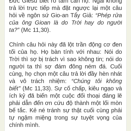
Đức Giêsu biết rõ tâm can họ. Ngài không
trả lời trực tiếp mà đặt ngược lại một câu
hỏi về ngôn sứ Gio-an Tẩy Giả:
“Phép rửa
của ông Gioan là do Trời hay do người
ta?”
(Mc 11,30).
Chính câu hỏi này đã lột trần động cơ đen
tối của họ. Họ bàn tính với nhau: Nói do
Trời thì sợ bị trách vì sao không tin; nói do
người ta thì sợ đám đông ném đá. Cuối
cùng, họ chọn một câu trả lời đầy hèn nhát
và vô trách nhiệm:
“Chúng tôi không
biết”
(Mc 11,33). Sự cố chấp, kiêu ngạo và
ích kỷ đã biến một cuộc đối thoại đáng lẽ
phải dẫn đến ơn cứu độ thành một lối mòn
bế tắc. Kẻ né tránh sự thật cuối cùng phải
tự ngậm miệng trong sự tuyệt vọng của
chính mình.