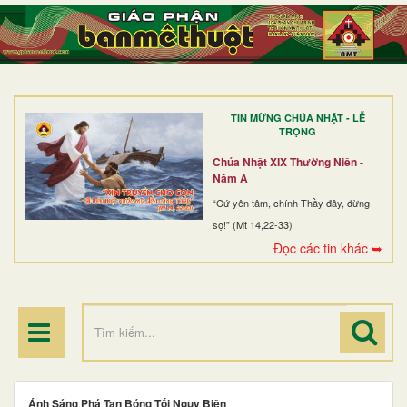
TRANG NHẤT
GIỚI THIỆU
GIÁO XỨ
TIN MỪNG CHÚA NHẬT - LỄ
DÒNG TU
TRỌNG
BAN MỤC VỤ
Chúa Nhật XIX Thường Niên -
Năm A
ĐOÀN THỂ CG
“Cứ yên tâm, chính Thầy đây, đừng
sợ!” (Mt 14,22-33)
LINH MỤC
Đọc các tin khác ➥
ĐIỂM HÀNH HƯƠNG
Ánh Sáng Phá Tan Bóng Tối Ngụy Biện